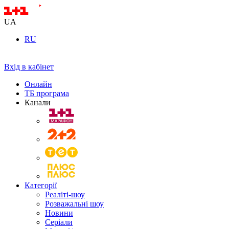
UA
RU
Вхід в кабінет
Онлайн
ТБ програма
Канали
Категорії
Реаліті-шоу
Розважальні шоу
Новини
Серіали