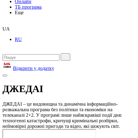
Онлайн
ТБ програма
Еще
UA
RU
Відкрити у додатку
ДЖЕДАІ
ДЖЕДАІ – це видовищна та динамічна інформаційно-
розважальна програма без політики та економіки на
телеканалі 2+2. У програмі лише найяскравіші події дня:
техногенні катастрофи, кричущі кримінальні розбірки,
неймовірні дорожні пригоди та відео, які шокують світ.