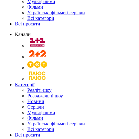
Мультфільми
Фільми
Українські фільми і серіали
Всі категорії
Всі проєкти
Канали
Категорії
Реаліті-шоу
Розважальні шоу
Новини
Серіали
Мультфільми
Фільми
Українські фільми і серіали
Всі категорії
Всі проєкти