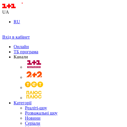
UA
RU
Вхід в кабінет
Онлайн
ТБ програма
Канали
Категорії
Реаліті-шоу
Розважальні шоу
Новини
Серіали