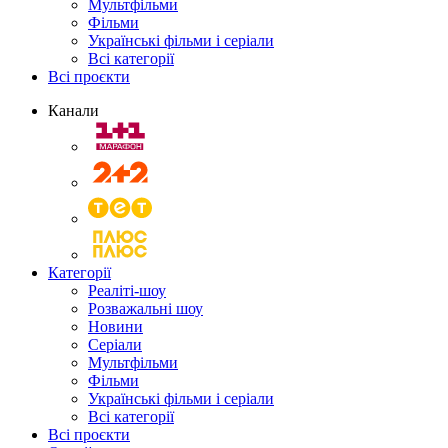
Мультфільми
Фільми
Українські фільми і серіали
Всі категорії
Всі проєкти
Канали
Категорії
Реаліті-шоу
Розважальні шоу
Новини
Серіали
Мультфільми
Фільми
Українські фільми і серіали
Всі категорії
Всі проєкти