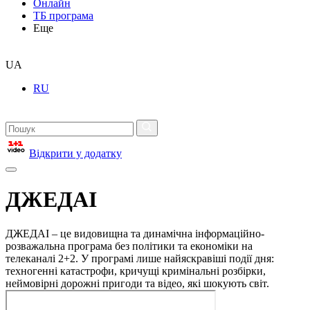
Онлайн
ТБ програма
Еще
UA
RU
Відкрити у додатку
ДЖЕДАІ
ДЖЕДАІ – це видовищна та динамічна інформаційно-
розважальна програма без політики та економіки на
телеканалі 2+2. У програмі лише найяскравіші події дня:
техногенні катастрофи, кричущі кримінальні розбірки,
неймовірні дорожні пригоди та відео, які шокують світ.