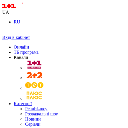
UA
RU
Вхід в кабінет
Онлайн
ТБ програма
Канали
Категорії
Реаліті-шоу
Розважальні шоу
Новини
Серіали