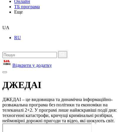
Онлайн
ТБ програма
Еще
UA
RU
Відкрити у додатку
ДЖЕДАІ
ДЖЕДАІ – це видовищна та динамічна інформаційно-
розважальна програма без політики та економіки на
телеканалі 2+2. У програмі лише найяскравіші події дня:
техногенні катастрофи, кричущі кримінальні розбірки,
неймовірні дорожні пригоди та відео, які шокують світ.