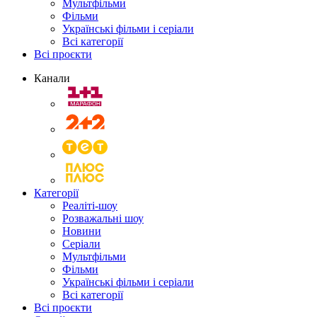
Мультфільми
Фільми
Українські фільми і серіали
Всі категорії
Всі проєкти
Канали
Категорії
Реаліті-шоу
Розважальні шоу
Новини
Серіали
Мультфільми
Фільми
Українські фільми і серіали
Всі категорії
Всі проєкти