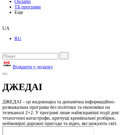
Онлайн
ТБ програма
Еще
UA
RU
Відкрити у додатку
ДЖЕДАІ
ДЖЕДАІ – це видовищна та динамічна інформаційно-
розважальна програма без політики та економіки на
телеканалі 2+2. У програмі лише найяскравіші події дня:
техногенні катастрофи, кричущі кримінальні розбірки,
неймовірні дорожні пригоди та відео, які шокують світ.