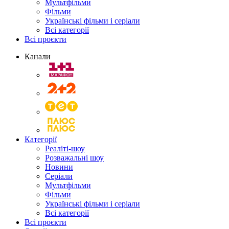
Мультфільми
Фільми
Українські фільми і серіали
Всі категорії
Всі проєкти
Канали
Категорії
Реаліті-шоу
Розважальні шоу
Новини
Серіали
Мультфільми
Фільми
Українські фільми і серіали
Всі категорії
Всі проєкти