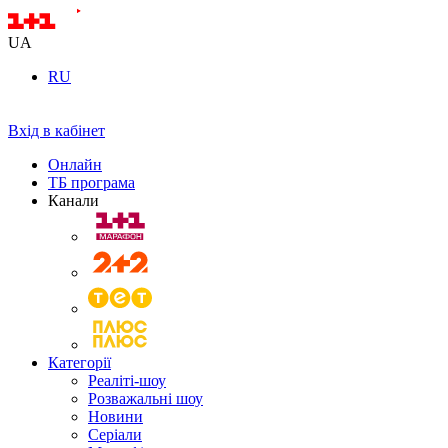
UA
RU
Вхід в кабінет
Онлайн
ТБ програма
Канали
Категорії
Реаліті-шоу
Розважальні шоу
Новини
Серіали