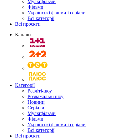
Мультфільми
Фільми
Українські фільми і серіали
Всі категорії
Всі проєкти
Канали
Категорії
Реаліті-шоу
Розважальні шоу
Новини
Серіали
Мультфільми
Фільми
Українські фільми і серіали
Всі категорії
Всі проєкти