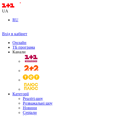
UA
RU
Вхід в кабінет
Онлайн
ТБ програма
Канали
Категорії
Реаліті-шоу
Розважальні шоу
Новини
Серіали