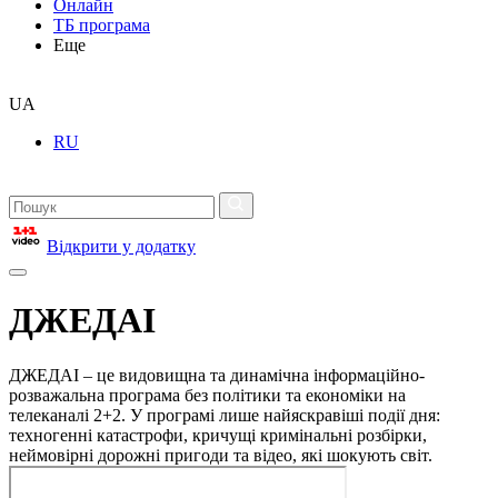
Онлайн
ТБ програма
Еще
UA
RU
Відкрити у додатку
ДЖЕДАІ
ДЖЕДАІ – це видовищна та динамічна інформаційно-
розважальна програма без політики та економіки на
телеканалі 2+2. У програмі лише найяскравіші події дня:
техногенні катастрофи, кричущі кримінальні розбірки,
неймовірні дорожні пригоди та відео, які шокують світ.