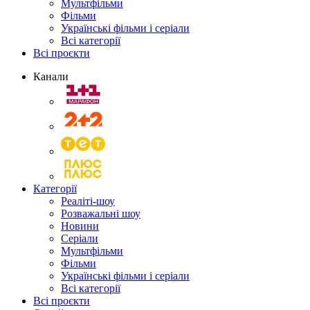
Мультфільми
Фільми
Українські фільми і серіали
Всі категорії
Всі проєкти
Канали
Категорії
Реаліті-шоу
Розважальні шоу
Новини
Серіали
Мультфільми
Фільми
Українські фільми і серіали
Всі категорії
Всі проєкти