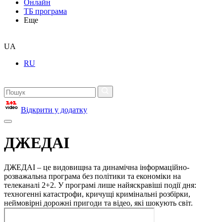
Онлайн
ТБ програма
Еще
UA
RU
Відкрити у додатку
ДЖЕДАІ
ДЖЕДАІ – це видовищна та динамічна інформаційно-
розважальна програма без політики та економіки на
телеканалі 2+2. У програмі лише найяскравіші події дня:
техногенні катастрофи, кричущі кримінальні розбірки,
неймовірні дорожні пригоди та відео, які шокують світ.