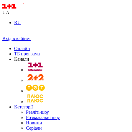
UA
RU
Вхід в кабінет
Онлайн
ТБ програма
Канали
Категорії
Реаліті-шоу
Розважальні шоу
Новини
Серіали