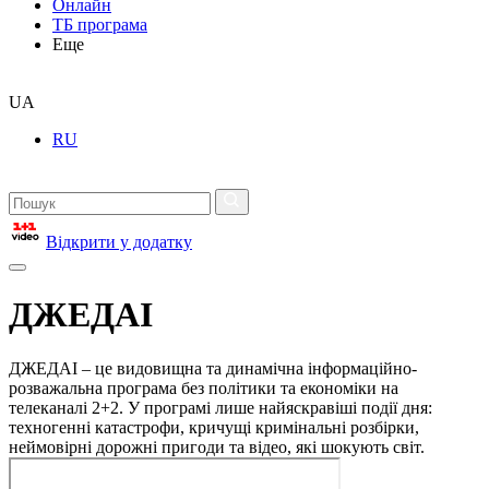
Онлайн
ТБ програма
Еще
UA
RU
Відкрити у додатку
ДЖЕДАІ
ДЖЕДАІ – це видовищна та динамічна інформаційно-
розважальна програма без політики та економіки на
телеканалі 2+2. У програмі лише найяскравіші події дня:
техногенні катастрофи, кричущі кримінальні розбірки,
неймовірні дорожні пригоди та відео, які шокують світ.