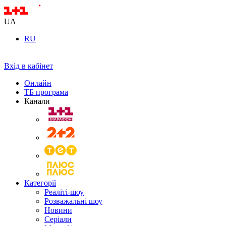
UA
RU
Вхід в кабінет
Онлайн
ТБ програма
Канали
Категорії
Реаліті-шоу
Розважальні шоу
Новини
Серіали