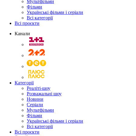
Мультфільми
Фільми
Українські фільми і серіали
Всі категорії
Всі проєкти
Канали
Категорії
Реаліті-шоу
Розважальні шоу
Новини
Серіали
Мультфільми
Фільми
Українські фільми і серіали
Всі категорії
Всі проєкти