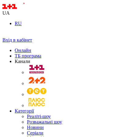
UA
RU
Вхід в кабінет
Онлайн
ТБ програма
Канали
Категорії
Реаліті-шоу
Розважальні шоу
Новини
Серіали