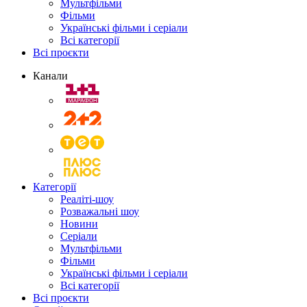
Мультфільми
Фільми
Українські фільми і серіали
Всі категорії
Всі проєкти
Канали
Категорії
Реаліті-шоу
Розважальні шоу
Новини
Серіали
Мультфільми
Фільми
Українські фільми і серіали
Всі категорії
Всі проєкти