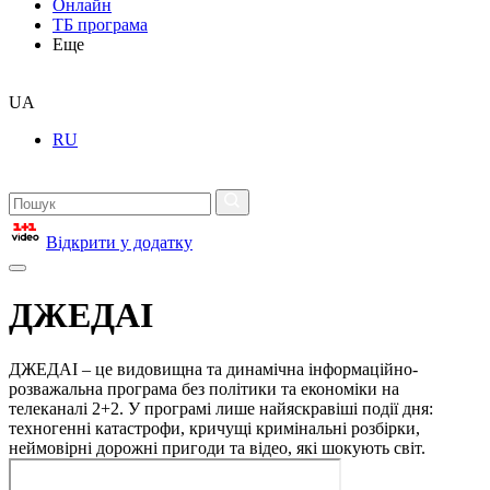
Онлайн
ТБ програма
Еще
UA
RU
Відкрити у додатку
ДЖЕДАІ
ДЖЕДАІ – це видовищна та динамічна інформаційно-
розважальна програма без політики та економіки на
телеканалі 2+2. У програмі лише найяскравіші події дня:
техногенні катастрофи, кричущі кримінальні розбірки,
неймовірні дорожні пригоди та відео, які шокують світ.