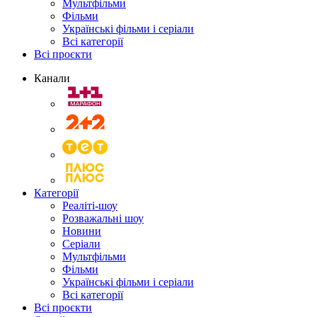
Мультфільми
Фільми
Українські фільми і серіали
Всі категорії
Всі проєкти
Канали
Категорії
Реаліті-шоу
Розважальні шоу
Новини
Серіали
Мультфільми
Фільми
Українські фільми і серіали
Всі категорії
Всі проєкти