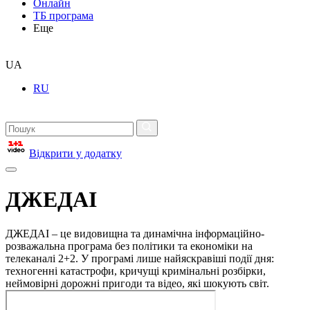
Онлайн
ТБ програма
Еще
UA
RU
Відкрити у додатку
ДЖЕДАІ
ДЖЕДАІ – це видовищна та динамічна інформаційно-
розважальна програма без політики та економіки на
телеканалі 2+2. У програмі лише найяскравіші події дня:
техногенні катастрофи, кричущі кримінальні розбірки,
неймовірні дорожні пригоди та відео, які шокують світ.