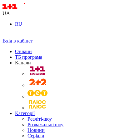
UA
RU
Вхід в кабінет
Онлайн
ТБ програма
Канали
Категорії
Реаліті-шоу
Розважальні шоу
Новини
Серіали