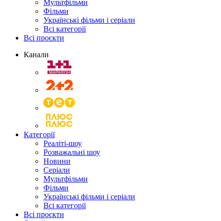
Мультфільми
Фільми
Українські фільми і серіали
Всі категорії
Всі проєкти
Канали
Категорії
Реаліті-шоу
Розважальні шоу
Новини
Серіали
Мультфільми
Фільми
Українські фільми і серіали
Всі категорії
Всі проєкти