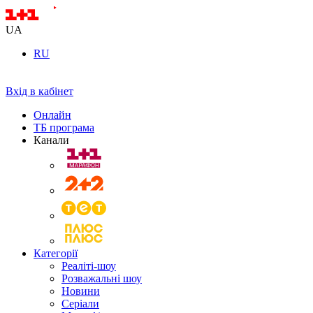
UA
RU
Вхід в кабінет
Онлайн
ТБ програма
Канали
Категорії
Реаліті-шоу
Розважальні шоу
Новини
Серіали