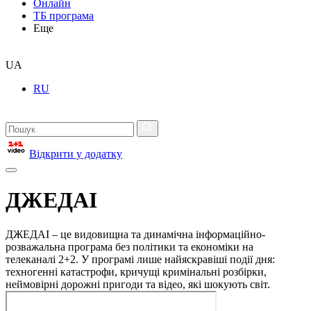
Онлайн
ТБ програма
Еще
UA
RU
Відкрити у додатку
ДЖЕДАІ
ДЖЕДАІ – це видовищна та динамічна інформаційно-
розважальна програма без політики та економіки на
телеканалі 2+2. У програмі лише найяскравіші події дня:
техногенні катастрофи, кричущі кримінальні розбірки,
неймовірні дорожні пригоди та відео, які шокують світ.