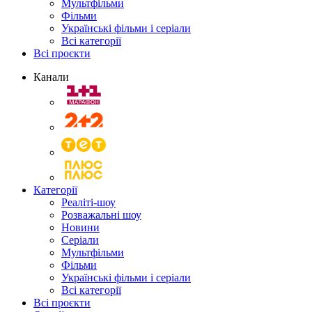
Мультфільми
Фільми
Українські фільми і серіали
Всі категорії
Всі проєкти
Канали
Категорії
Реаліті-шоу
Розважальні шоу
Новини
Серіали
Мультфільми
Фільми
Українські фільми і серіали
Всі категорії
Всі проєкти