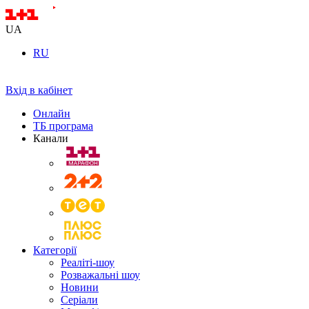
UA
RU
Вхід в кабінет
Онлайн
ТБ програма
Канали
Категорії
Реаліті-шоу
Розважальні шоу
Новини
Серіали