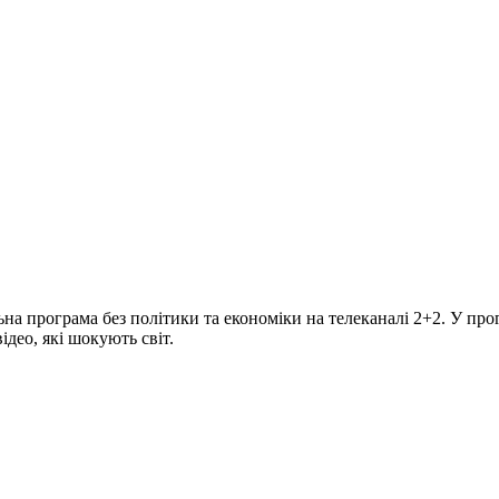
програма без політики та економіки на телеканалі 2+2. У прогр
део, які шокують світ.