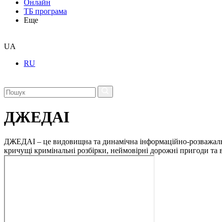
Онлайн
ТБ програма
Еще
UA
RU
ДЖЕДАІ
ДЖЕДАІ – це видовищна та динамічна інформаційно-розважальна 
кричущі кримінальні розбірки, неймовірні дорожні пригоди та ві