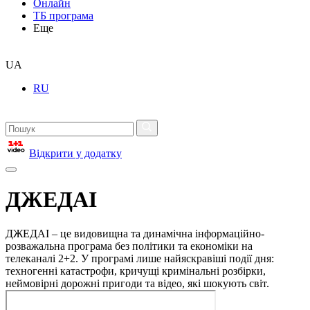
Онлайн
ТБ програма
Еще
UA
RU
Відкрити у додатку
ДЖЕДАІ
ДЖЕДАІ – це видовищна та динамічна інформаційно-
розважальна програма без політики та економіки на
телеканалі 2+2. У програмі лише найяскравіші події дня:
техногенні катастрофи, кричущі кримінальні розбірки,
неймовірні дорожні пригоди та відео, які шокують світ.