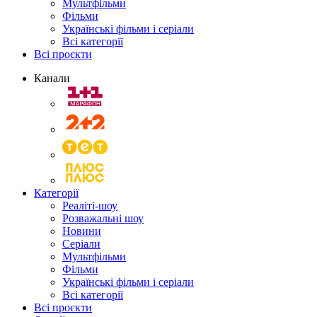
Мультфільми
Фільми
Українські фільми і серіали
Всі категорії
Всі проєкти
Канали
Категорії
Реаліті-шоу
Розважальні шоу
Новини
Серіали
Мультфільми
Фільми
Українські фільми і серіали
Всі категорії
Всі проєкти