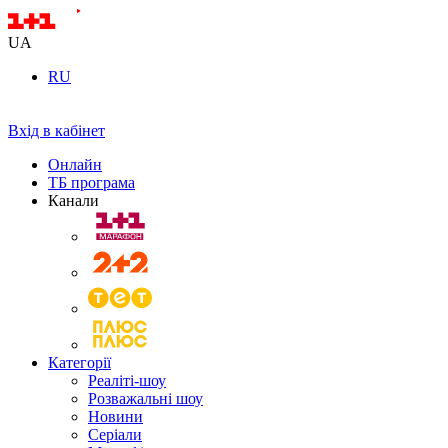
UA
RU
Вхід в кабінет
Онлайн
ТБ програма
Канали
Категорії
Реаліті-шоу
Розважальні шоу
Новини
Серіали