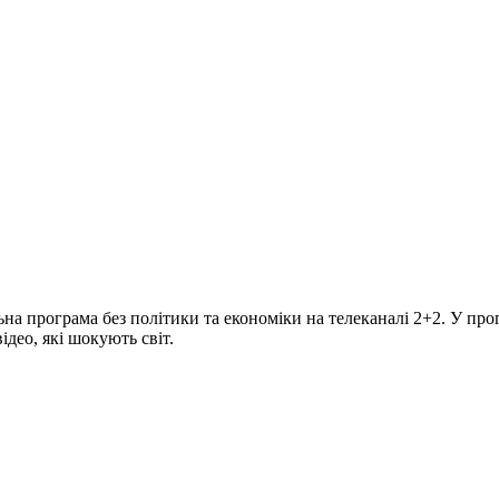
програма без політики та економіки на телеканалі 2+2. У прогр
део, які шокують світ.