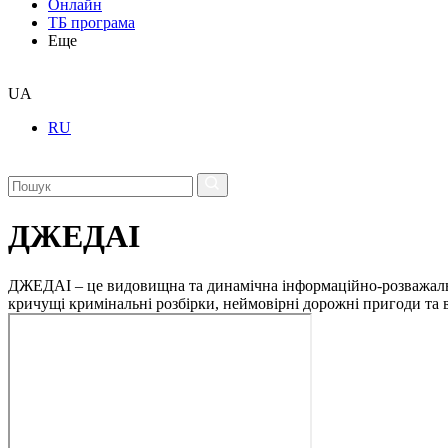
Онлайн
ТБ програма
Еще
UA
RU
ДЖЕДАІ
ДЖЕДАІ – це видовищна та динамічна інформаційно-розважальна 
кричущі кримінальні розбірки, неймовірні дорожні пригоди та ві