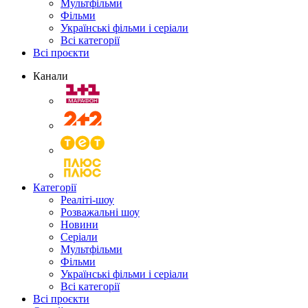
Мультфільми
Фільми
Українські фільми і серіали
Всі категорії
Всі проєкти
Канали
Категорії
Реаліті-шоу
Розважальні шоу
Новини
Серіали
Мультфільми
Фільми
Українські фільми і серіали
Всі категорії
Всі проєкти