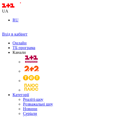
UA
RU
Вхід в кабінет
Онлайн
ТБ програма
Канали
Категорії
Реаліті-шоу
Розважальні шоу
Новини
Серіали