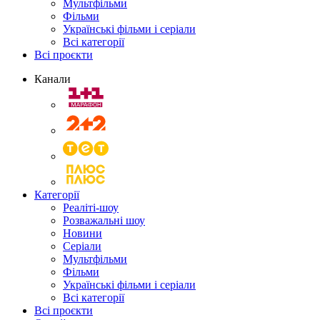
Мультфільми
Фільми
Українські фільми і серіали
Всі категорії
Всі проєкти
Канали
Категорії
Реаліті-шоу
Розважальні шоу
Новини
Серіали
Мультфільми
Фільми
Українські фільми і серіали
Всі категорії
Всі проєкти