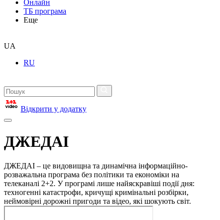
Онлайн
ТБ програма
Еще
UA
RU
Відкрити у додатку
ДЖЕДАІ
ДЖЕДАІ – це видовищна та динамічна інформаційно-
розважальна програма без політики та економіки на
телеканалі 2+2. У програмі лише найяскравіші події дня:
техногенні катастрофи, кричущі кримінальні розбірки,
неймовірні дорожні пригоди та відео, які шокують світ.