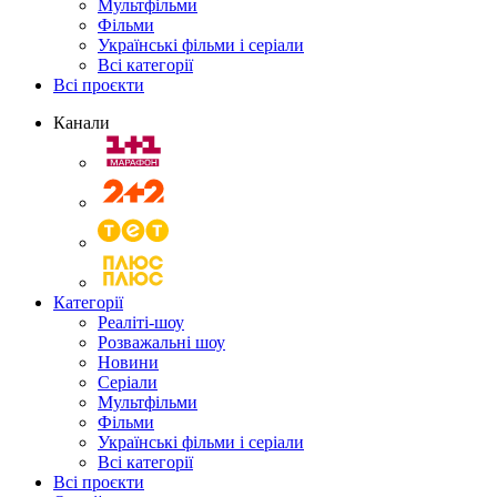
Мультфільми
Фільми
Українські фільми і серіали
Всі категорії
Всі проєкти
Канали
Категорії
Реаліті-шоу
Розважальні шоу
Новини
Серіали
Мультфільми
Фільми
Українські фільми і серіали
Всі категорії
Всі проєкти