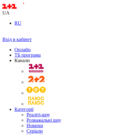
UA
RU
Вхід в кабінет
Онлайн
ТБ програма
Канали
Категорії
Реаліті-шоу
Розважальні шоу
Новини
Серіали