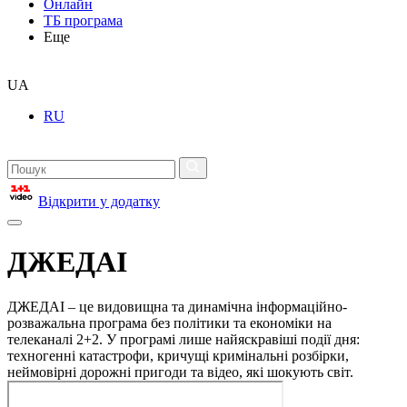
Онлайн
ТБ програма
Еще
UA
RU
Відкрити у додатку
ДЖЕДАІ
ДЖЕДАІ – це видовищна та динамічна інформаційно-
розважальна програма без політики та економіки на
телеканалі 2+2. У програмі лише найяскравіші події дня:
техногенні катастрофи, кричущі кримінальні розбірки,
неймовірні дорожні пригоди та відео, які шокують світ.