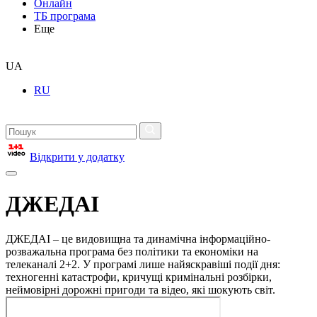
Онлайн
ТБ програма
Еще
UA
RU
Відкрити у додатку
ДЖЕДАІ
ДЖЕДАІ – це видовищна та динамічна інформаційно-
розважальна програма без політики та економіки на
телеканалі 2+2. У програмі лише найяскравіші події дня:
техногенні катастрофи, кричущі кримінальні розбірки,
неймовірні дорожні пригоди та відео, які шокують світ.