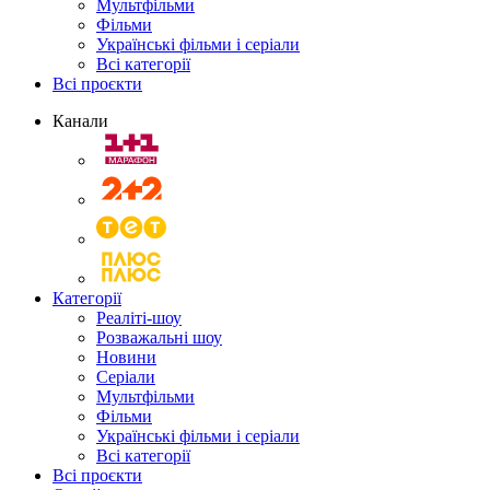
Мультфільми
Фільми
Українські фільми і серіали
Всі категорії
Всі проєкти
Канали
Категорії
Реаліті-шоу
Розважальні шоу
Новини
Серіали
Мультфільми
Фільми
Українські фільми і серіали
Всі категорії
Всі проєкти