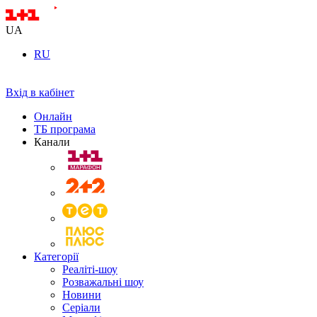
UA
RU
Вхід в кабінет
Онлайн
ТБ програма
Канали
Категорії
Реаліті-шоу
Розважальні шоу
Новини
Серіали