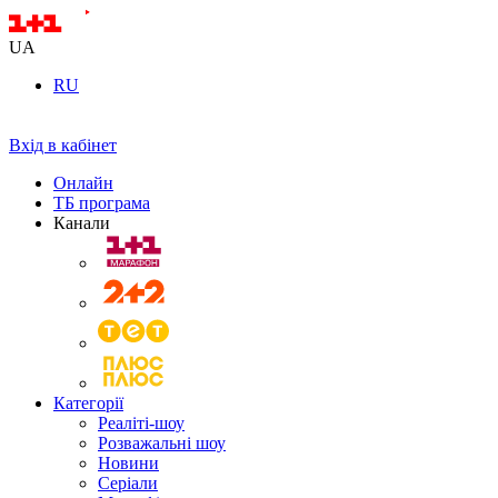
UA
RU
Вхід в кабінет
Онлайн
ТБ програма
Канали
Категорії
Реаліті-шоу
Розважальні шоу
Новини
Серіали