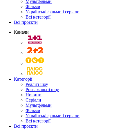
Мультфільми
Фільми
Українські фільми і серіали
Всі категорії
Всі проєкти
Канали
Категорії
Реаліті-шоу
Розважальні шоу
Новини
Серіали
Мультфільми
Фільми
Українські фільми і серіали
Всі категорії
Всі проєкти