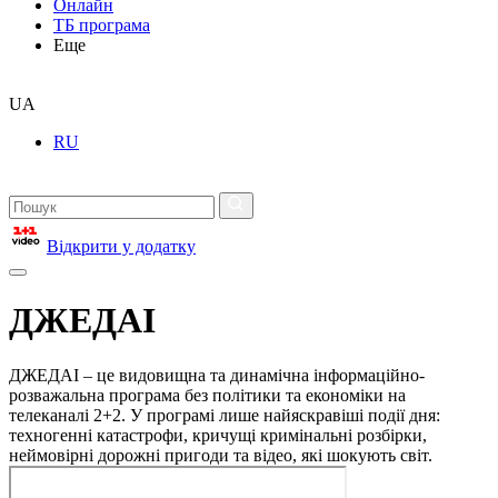
Онлайн
ТБ програма
Еще
UA
RU
Відкрити у додатку
ДЖЕДАІ
ДЖЕДАІ – це видовищна та динамічна інформаційно-
розважальна програма без політики та економіки на
телеканалі 2+2. У програмі лише найяскравіші події дня:
техногенні катастрофи, кричущі кримінальні розбірки,
неймовірні дорожні пригоди та відео, які шокують світ.