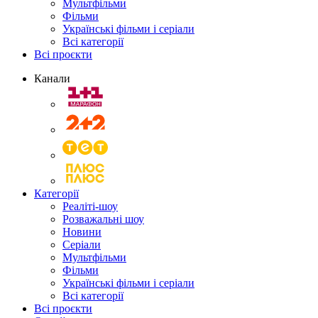
Мультфільми
Фільми
Українські фільми і серіали
Всі категорії
Всі проєкти
Канали
Категорії
Реаліті-шоу
Розважальні шоу
Новини
Серіали
Мультфільми
Фільми
Українські фільми і серіали
Всі категорії
Всі проєкти