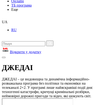
Онлайн
ТБ програма
Еще
UA
RU
Відкрити у додатку
ДЖЕДАІ
ДЖЕДАІ – це видовищна та динамічна інформаційно-
розважальна програма без політики та економіки на
телеканалі 2+2. У програмі лише найяскравіші події дня:
техногенні катастрофи, кричущі кримінальні розбірки,
неймовірні дорожні пригоди та відео, які шокують світ.