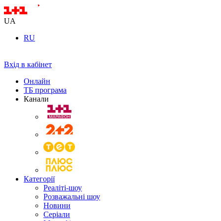
UA
RU
Вхід в кабінет
Онлайн
ТБ програма
Канали
Категорії
Реаліті-шоу
Розважальні шоу
Новини
Серіали