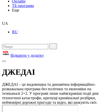
Онлайн
ТБ програма
Еще
UA
RU
Відкрити у додатку
ДЖЕДАІ
ДЖЕДАІ – це видовищна та динамічна інформаційно-
розважальна програма без політики та економіки на
телеканалі 2+2. У програмі лише найяскравіші події дня:
техногенні катастрофи, кричущі кримінальні розбірки,
неймовірні дорожні пригоди та відео, які шокують світ.