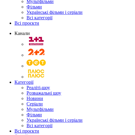
Мультфільми
Фільми
Українські фільми і серіали
Всі категорії
Всі проєкти
Канали
Категорії
Реаліті-шоу
Розважальні шоу
Новини
Серіали
Мультфільми
Фільми
Українські фільми і серіали
Всі категорії
Всі проєкти