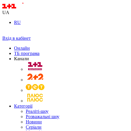
UA
RU
Вхід в кабінет
Онлайн
ТБ програма
Канали
Категорії
Реаліті-шоу
Розважальні шоу
Новини
Серіали