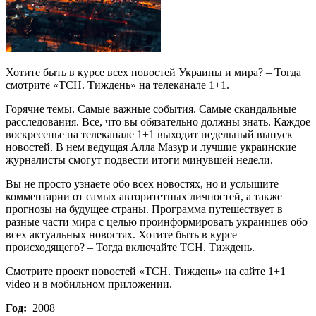
Хотите быть в курсе всех новостей Украины и мира? – Тогда
смотрите «ТСН. Тиждень» на телеканале 1+1.
Горячие темы. Самые важные события. Самые скандальные
расследования. Все, что вы обязательно должны знать. Каждое
воскресенье на телеканале 1+1 выходит недельный выпуск
новостей. В нем ведущая Алла Мазур и лучшие украинские
журналисты смогут подвести итоги минувшей недели.
Вы не просто узнаете обо всех новостях, но и услышите
комментарии от самых авторитетных личностей, а также
прогнозы на будущее страны. Программа путешествует в
разные части мира с целью проинформировать украинцев обо
всех актуальных новостях. Хотите быть в курсе
происходящего? – Тогда включайте ТСН. Тиждень.
Смотрите проект новостей «ТСН. Тиждень» на сайте 1+1
video и в мобильном приложении.
Год:
2008