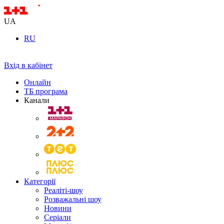
UA
RU
Вхід в кабінет
Онлайн
ТБ програма
Канали
Категорії
Реаліті-шоу
Розважальні шоу
Новини
Серіали