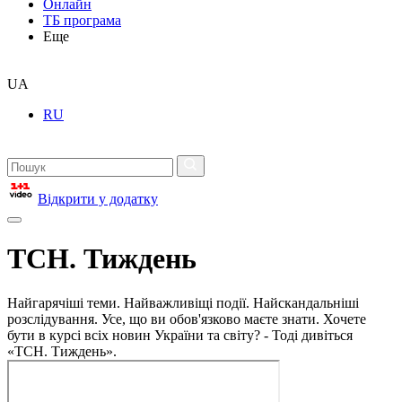
Онлайн
ТБ програма
Еще
UA
RU
Відкрити у додатку
ТСН. Тиждень
Найгарячіші теми. Найважливіщі події. Найскандальніші
розслідування. Усе, що ви обов'язково маєте знати. Хочете
бути в курсі всіх новин України та світу? - Тоді дивіться
«ТСН. Тиждень».