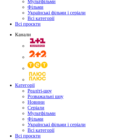
Мультфільми
Фільми
Українські фільми і серіали
Всі категорії
Всі проєкти
Канали
Категорії
Реаліті-шоу
Розважальні шоу
Новини
Серіали
Мультфільми
Фільми
Українські фільми і серіали
Всі категорії
Всі проєкти