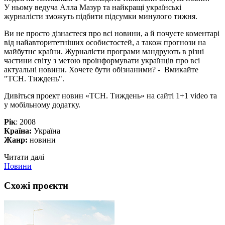
У ньому ведуча Алла Мазур та найкращі українські
журналісти зможуть підбити підсумки минулого тижня.
Ви не просто дізнаєтеся про всі новини, а й почуєте коментарі
від найавторитетніших особистостей, а також прогнози на
майбутнє країни. Журналісти програми мандрують в різні
частини світу з метою проінформувати українців про всі
актуальні новини. Хочете бути обізнаними? - Вмикайте
"ТСН. Тиждень".
Дивіться проект новин «ТСН. Тиждень» на сайті 1+1 video та
у мобільному додатку.
Рік
: 2008
Країна:
Україна
Жанр:
новини
Читати далі
Новини
Схожі проєкти