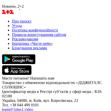
Новини, 2+2
Про проєкт
Угода
Політика конфіденційності
Правила користуванням сайтом
Рекламодавцям
Ініціатива «Чисте небо»
Блокування реклами
Маєте питання? Напишіть нам
Товариство з обмеженою відповідальністю «ДІДЖИТАЛС
СОЛЮШНС»
Ідентифікатор медіа в Реєстрі суб’єктів у сфері медіа - R20-
02188
Україна, 04080, м. Київ, вул. Кирилівська, 23
Тел. +38 044 490 0101
team@1plus1.video