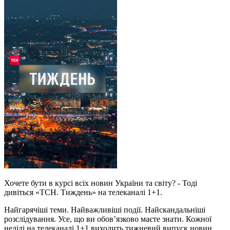
Хочете бути в курсі всіх новин України та світу? - Тоді
дивіться «ТСН. Тиждень» на телеканалі 1+1.
Найгарячіші теми. Найважливіші події. Найскандальніші
розслідування. Усе, що ви обов’язково маєте знати. Кожної
неділі на телеканалі 1+1 виходить тижневий випуск новин.