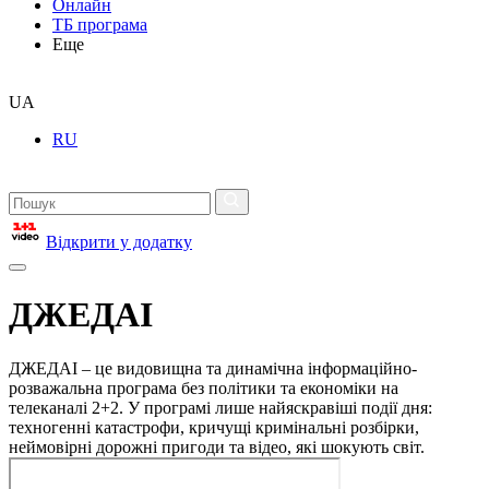
Онлайн
ТБ програма
Еще
UA
RU
Відкрити у додатку
ДЖЕДАІ
ДЖЕДАІ – це видовищна та динамічна інформаційно-
розважальна програма без політики та економіки на
телеканалі 2+2. У програмі лише найяскравіші події дня:
техногенні катастрофи, кричущі кримінальні розбірки,
неймовірні дорожні пригоди та відео, які шокують світ.