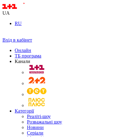
UA
RU
Вхід в кабінет
Онлайн
ТБ програма
Канали
Категорії
Реаліті-шоу
Розважальні шоу
Новини
Серіали