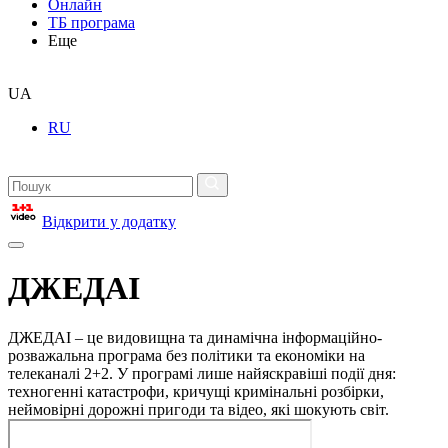
Онлайн
ТБ програма
Еще
UA
RU
Відкрити у додатку
ДЖЕДАІ
ДЖЕДАІ – це видовищна та динамічна інформаційно-
розважальна програма без політики та економіки на
телеканалі 2+2. У програмі лише найяскравіші події дня:
техногенні катастрофи, кричущі кримінальні розбірки,
неймовірні дорожні пригоди та відео, які шокують світ.