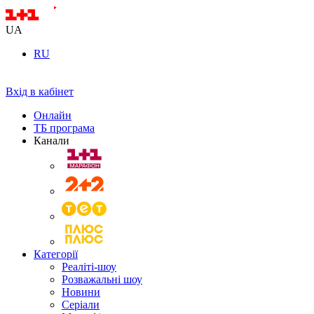
UA
RU
Вхід в кабінет
Онлайн
ТБ програма
Канали
Категорії
Реаліті-шоу
Розважальні шоу
Новини
Серіали