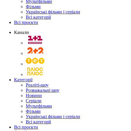
Мультфільми
Фільми
Українські фільми і серіали
Всі категорії
Всі проєкти
Канали
Категорії
Реаліті-шоу
Розважальні шоу
Новини
Серіали
Мультфільми
Фільми
Українські фільми і серіали
Всі категорії
Всі проєкти