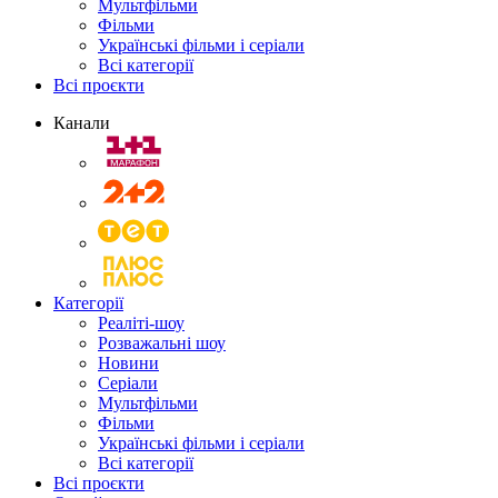
Мультфільми
Фільми
Українські фільми і серіали
Всі категорії
Всі проєкти
Канали
Категорії
Реаліті-шоу
Розважальні шоу
Новини
Серіали
Мультфільми
Фільми
Українські фільми і серіали
Всі категорії
Всі проєкти