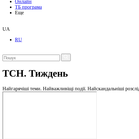
Онлайн
ТБ програма
Еще
UA
RU
ТСН. Тиждень
Найгарячіші теми. Найважливіщі події. Найскандальніші розсліду