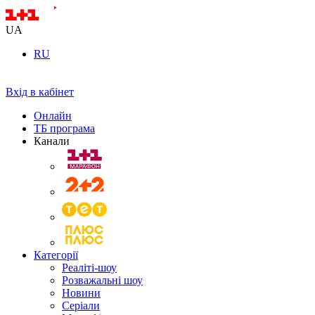
UA
RU
Вхід в кабінет
Онлайн
ТБ програма
Канали
Категорії
Реаліті-шоу
Розважальні шоу
Новини
Серіали