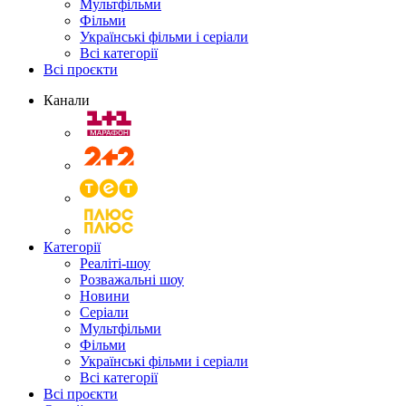
Мультфільми
Фільми
Українські фільми і серіали
Всі категорії
Всі проєкти
Канали
Категорії
Реаліті-шоу
Розважальні шоу
Новини
Серіали
Мультфільми
Фільми
Українські фільми і серіали
Всі категорії
Всі проєкти