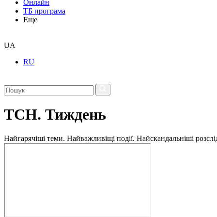
Онлайн
ТБ програма
Еще
UA
RU
ТСН. Тиждень
Найгарячіші теми. Найважливіщі події. Найскандальніші розсліду