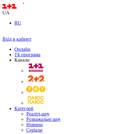
UA
RU
Вхід в кабінет
Онлайн
ТБ програма
Канали
Категорії
Реаліті-шоу
Розважальні шоу
Новини
Серіали