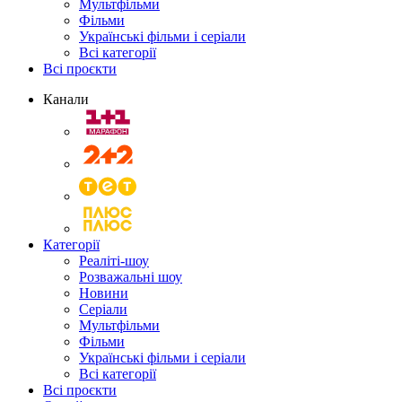
Мультфільми
Фільми
Українські фільми і серіали
Всі категорії
Всі проєкти
Канали
Категорії
Реаліті-шоу
Розважальні шоу
Новини
Серіали
Мультфільми
Фільми
Українські фільми і серіали
Всі категорії
Всі проєкти