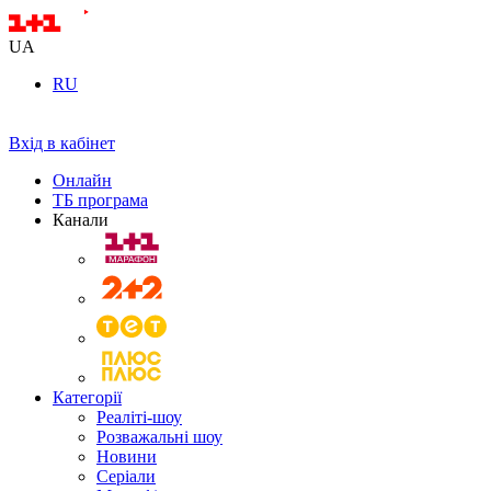
UA
RU
Вхід в кабінет
Онлайн
ТБ програма
Канали
Категорії
Реаліті-шоу
Розважальні шоу
Новини
Серіали