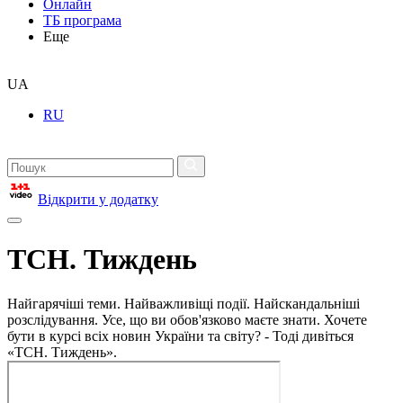
Онлайн
ТБ програма
Еще
UA
RU
Відкрити у додатку
ТСН. Тиждень
Найгарячіші теми. Найважливіщі події. Найскандальніші
розслідування. Усе, що ви обов'язково маєте знати. Хочете
бути в курсі всіх новин України та світу? - Тоді дивіться
«ТСН. Тиждень».