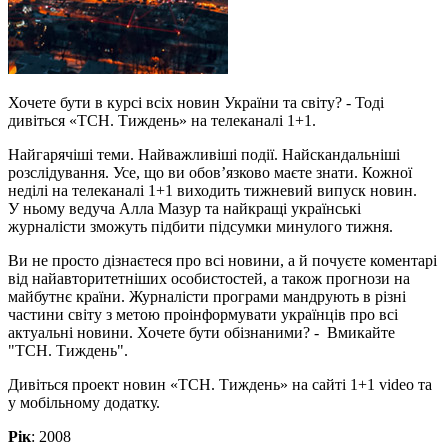
Хочете бути в курсі всіх новин України та світу? - Тоді
дивіться «ТСН. Тиждень» на телеканалі 1+1.
Найгарячіші теми. Найважливіші події. Найскандальніші
розслідування. Усе, що ви обов’язково маєте знати. Кожної
неділі на телеканалі 1+1 виходить тижневий випуск новин.
У ньому ведуча Алла Мазур та найкращі українські
журналісти зможуть підбити підсумки минулого тижня.
Ви не просто дізнаєтеся про всі новини, а й почуєте коментарі
від найавторитетніших особистостей, а також прогнози на
майбутнє країни. Журналісти програми мандрують в різні
частини світу з метою проінформувати українців про всі
актуальні новини. Хочете бути обізнаними? - Вмикайте
"ТСН. Тиждень".
Дивіться проект новин «ТСН. Тиждень» на сайті 1+1 video та
у мобільному додатку.
Рік
: 2008