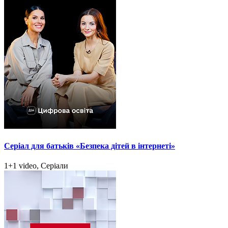
Серіал для батьків «Безпека дітей в інтернеті»
1+1 video, Серіали