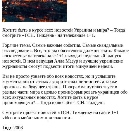
Хотите быть в курсе всех новостей Украины и мира? – Тогда
смотрите «ТСН. Тиждень» на телеканале 1+1.
Горячие темы. Самые важные события. Самые скандальные
расследования. Все, что вы обязательно должны знать. Каждое
воскресенье на телеканале 1+1 выходит недельный выпуск
новостей. В нем ведущая Алла Мазур и лучшие украинские
журналисты смогут подвести итоги минувшей недели.
Вы не просто узнаете обо всех новостях, но и услышите
комментарии от самых авторитетных личностей, а также
прогнозы на будущее страны. Программа путешествует в
разные части мира с целью проинформировать украинцев обо
всех актуальных новостях. Хотите быть в курсе
происходящего? – Тогда включайте ТСН. Тиждень.
Смотрите проект новостей «ТСН. Тиждень» на сайте 1+1
video и в мобильном приложении.
Год:
2008