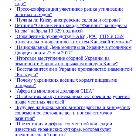
году"
"Пресс-конференция участников рынка утилизации
опасных отходов"
"Нужны ли Киеву днепровские склоны и острова?"
Петиция "О вынесении завода "Фанплит" за пределы
Киева" набрала 10 329 подписей
"Обращение к руководству НАБУ, ДФС, ГПУ и СБУ
относительно мошеннических схем Киевской таможни"
"Национальный День молитвы за Украину в столичном
Дворце спорта 27 мая 2017"
"Итоговое выступление сборной Украины на
чемпионате Европы по прыжкам в воду в Киеве"
"Восстановится ли в Украине производство знаменитой
"Кольчуги"
"Почему украинских военных кормят пищевыми
отходами"
"Афера на миллионы долларов США"
"О событиях вокруг незаконных застроек и нарушения
права местных жителей"
"Будущее национального виноградарства и виноделия:
современное состояние дел и поиска стимулов
развития"
"Презентация и дефиле совместной коллекции
известных украинских кутюрье, которая будет
представлена в Торонто"