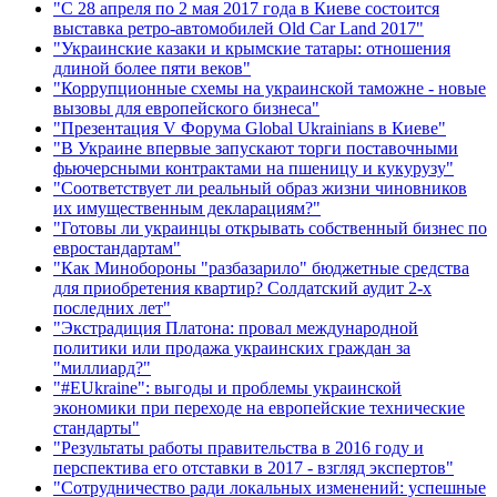
"С 28 апреля по 2 мая 2017 года в Киеве состоится
выставка ретро-автомобилей Old Car Land 2017"
"Украинские казаки и крымские татары: отношения
длиной более пяти веков"
"Коррупционные схемы на украинской таможне - новые
вызовы для европейского бизнеса"
"Презентация V Форума Global Ukrainians в Киеве"
"В Украине впервые запускают торги поставочными
фьючерсными контрактами на пшеницу и кукурузу"
"Соответствует ли реальный образ жизни чиновников
их имущественным декларациям?"
"Готовы ли украинцы открывать собственный бизнес по
евростандартам"
"Как Минобороны "разбазарило" бюджетные средства
для приобретения квартир? Солдатский аудит 2-х
последних лет"
"Экстрадиция Платона: провал международной
политики или продажа украинских граждан за
"миллиард?"
"#EUkraine": выгоды и проблемы украинской
экономики при переходе на европейские технические
стандарты"
"Результаты работы правительства в 2016 году и
перспектива его отставки в 2017 - взгляд экспертов"
"Сотрудничество ради локальных изменений: успешные