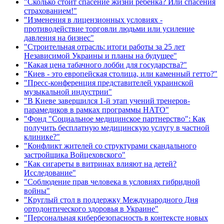
"Сколько стоит спасение жизни ребенка? Или спасения
страхованием!"
"Изменения в лицензионных условиях -
противодействие торговли людьми или усиление
давления на бизнес"
"Строительная отрасль: итоги работы за 25 лет
Независимой Украины и планы на будущее"
"Какая цена табачного лобби для государства?"
"Киев - это европейская столица, или каменный гетто?"
"Пресс-конференция представителей украинской
музыкальной индустрии"
"В Киеве завершился 1-й этап учений тренеров-
парамедиков в рамках программы НАТО"
"Фонд "Социальное медицинское партнерство": Как
получить бесплатную медицинскую услугу в частной
клинике?"
"Конфликт жителей со структурами скандального
застройщика Войцеховского"
"Как сигареты в витринах влияют на детей?
Исследование"
"Соблюдение прав человека в условиях гибридной
войны"
"Круглый стол в поддержку Международного Дня
ортодонтического здоровья в Украине"
"Персональная кибербезопасность в контексте новых