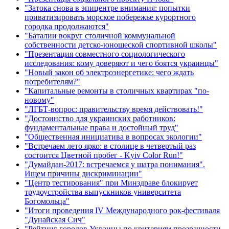
"Затока снова в эпицентре внимания: попытки
приватизировать морское побережье курортного
городка продолжаются"
"Баталии вокруг столичной коммунальной
собственности детско-юношеской спортивной школы"
"Презентация совместного социологического
исследования: кому доверяют и чего боятся украинцы"
"Новый закон об электроэнергетике: чего ждать
потребителям?"
"Капитальные ремонты в столичных квартирах "по-
новому"
"ЛГБТ-вопрос: правительству время действовать!"
"Достоинство для украинских работников:
фундаментальные права и достойный труд"
"Общественная инициатива в вопросах экологии"
"Встречаем лето ярко: в столице в четвертый раз
состоится Цветной пробег - Kyiv Color Run!"
"Думайдан-2017: встречаемся у шатра понимания".
Ищем причины дискриминации"
"Центр тестирования" при Минздраве блокирует
трудоустройства выпускников университета
Богомольца"
"Итоги проведения IV Международного рок-фестиваля
"Дунайская Сич"
"Рейтинг городов Украины по критериям прозрачности