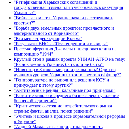
"Ратификация Харьковских соглашений и
государственная измена или з чего началась оккупация
Украины?"
"Война за землю: в Украине начали расстреливать
крестьян?"
"Борьба двух земельных проектов: провластного и
альтернативного от Корнацкого"
"Кто мешает деоккупации Крыма"
"Результаты ВНО - 2016: тенденции и выводы"
Пресс-конференция Джамалы и предпоказ клипа на
композицию "1944"
Круглый стол в рамках проекта УНИАН-АГРО на тему:
"Рынок земли в Украине: быть или не быть?"
"Инвестор в Затоке - миф или реальность? Один из
лучших курортов Украины хотят вывести в оффшор?"
"Генпрокуратура не выполнила решения КСУ и
принуждает к этому других?"
"Антитабачные рейды - кальянные под прицелом!"
"Развитие малого и среднего бизнеса через усиление
бизнес-объединений"
"Критическое состояние потребительского рынка
страны: факты, анализ, поиск решений"
"Учитель и школа в процессе образовательной реформы
в Украине"
"Андрей Мамалыга - кандидат на должность