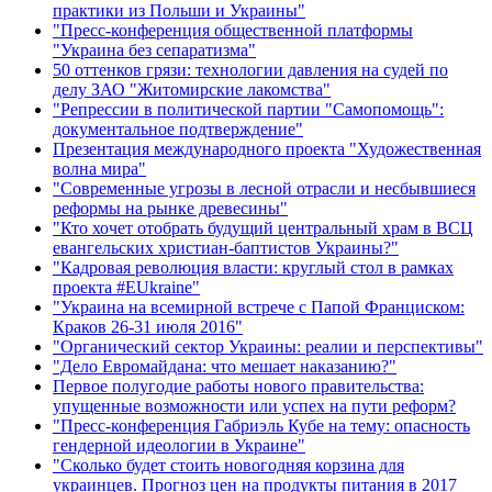
практики из Польши и Украины"
"Пресс-конференция общественной платформы
"Украина без сепаратизма"
50 оттенков грязи: технологии давления на судей по
делу ЗАО "Житомирские лакомства"
"Репрессии в политической партии "Самопомощь":
документальное подтверждение"
Презентация международного проекта "Художественная
волна мира"
"Современные угрозы в лесной отрасли и несбывшиеся
реформы на рынке древесины"
"Кто хочет отобрать будущий центральный храм в ВСЦ
евангельских христиан-баптистов Украины?"
"Кадровая революция власти: круглый стол в рамках
проекта #EUkraine"
"Украина на всемирной встрече с Папой Франциском:
Краков 26-31 июля 2016"
"Органический сектор Украины: реалии и перспективы"
"Дело Евромайдана: что мешает наказанию?"
Первое полугодие работы нового правительства:
упущенные возможности или успех на пути реформ?
"Пресс-конференция Габриэль Кубе на тему: опасность
гендерной идеологии в Украине"
"Сколько будет стоить новогодняя корзина для
украинцев. Прогноз цен на продукты питания в 2017