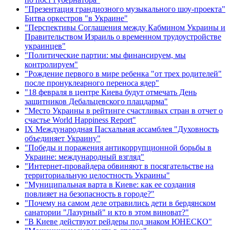
"Презентация грандиозного музыкального шоу-проекта"
Битва оркестров "в Украине"
"Перспективы Соглашения между Кабмином Украины и
Правительством Израиль о временном трудоустройстве
украинцев"
"Политические партии: мы финансируем, мы
контролируем"
"Рождение первого в мире ребенка "от трех родителей"
после пронуклеарного переноса ядер"
"18 февраля в центре Киева будут отмечать День
защитников Дебальцевского плацдарма"
"Место Украины в рейтинге счастливых стран в отчет о
счастье World Happiness Report"
ІХ Международная Пасхальная ассамблея "Духовность
объединяет Украину"
"Победы и поражения антикоррупционной борьбы в
Украине: международный взгляд"
"Интернет-провайдера обвиняют в посягательстве на
территориальную целостность Украины"
"Муниципальная варта в Киеве: как ее создания
повлияет на безопасность в городе?"
"Почему на самом деле отравились дети в бердянском
санатории "Лазурный" и кто в этом виноват?"
"В Киеве действуют рейдеры под знаком ЮНЕСКО"