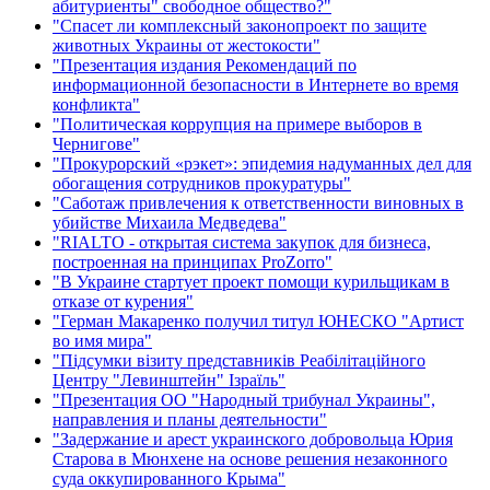
абитуриенты" свободное общество?"
"Спасет ли комплексный законопроект по защите
животных Украины от жестокости"
"Презентация издания Рекомендаций по
информационной безопасности в Интернете во время
конфликта"
"Политическая коррупция на примере выборов в
Чернигове"
"Прокурорский «рэкет»: эпидемия надуманных дел для
обогащения сотрудников прокуратуры"
"Саботаж привлечения к ответственности виновных в
убийстве Михаила Медведева"
"RIALTO - открытая система закупок для бизнеса,
построенная на принципах ProZorro"
"В Украине стартует проект помощи курильщикам в
отказе от курения"
"Герман Макаренко получил титул ЮНЕСКО "Артист
во имя мира"
"Підсумки візиту представників Реабілітаційного
Центру "Левинштейн" Ізраїль"
"Презентация ОО "Народный трибунал Украины",
направления и планы деятельности"
"Задержание и арест украинского добровольца Юрия
Старова в Мюнхене на основе решения незаконного
суда оккупированного Крыма"