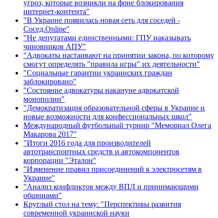
угроз, которые возникли на фоне блокирования
интернет-контента"
"В Украине появилась новая сеть для соседей -
Сосед.Online"
"Не депутатами единственными: ГПУ наказывать
чиновников АПУ"
"Адвокаты настаивают на принятии закона, по которому
смогут определять "правила игры" их деятельности"
"Социальные гарантии украинских граждан
заблокировано"
"Состояние адвокатуры накануне адвокатской
монополии"
"Демократизация образовательной сферы в Украине и
новые возможности для конфессиональных школ"
Международный футбольный турнир "Мемориал Олега
Макарова 2017"
"Итоги 2016 года для производителей
автотранспортных средств и автокомпонентов
корпорации "Эталон"
"Изменение правил присоединений к электросетям в
Украине"
"Анализ конфликтов между ВПЛ и принимающими
общинами"
Круглый стол на тему: "Перспективы развития
современной украинской науки