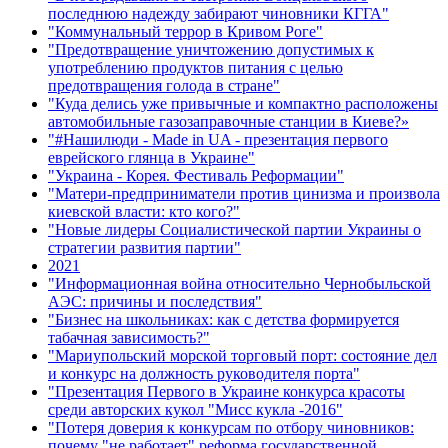
последнюю надежду забирают чиновники КГГА"
"Коммунальный террор в Кривом Роге"
"Предотвращение уничтожению допустимых к
употреблению продуктов питания с целью
предотвращения голода в стране"
"Куда делись уже привычные и компактно расположены
автомобильные газозаправочные станции в Киеве?»
"#Нашилюди - Made in UA - презентация первого
еврейского глянца в Украине"
"Украина - Корея. Фестиваль Реформации"
"Матери-предприниматели против цинизма и произвола
киевской власти: кто кого?"
"Новые лидеры Социалистической партии Украины о
стратегии развития партии"
2021
"Информационная война относительно Чернобыльской
АЭС: причины и последствия"
"Бизнес на школьниках: как с детства формируется
табачная зависимость?"
"Мариупольский морской торговый порт: состояние дел
и конкурс на должность руководителя порта"
"Презентация Первого в Украине конкурса красоты
среди авторских кукол "Мисс кукла -2016"
"Потеря доверия к конкурсам по отбору чиновников:
почему "не работает" реформа государственной