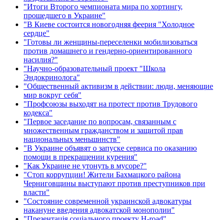
"Итоги Второго чемпионата мира по хортингу,
прошедшего в Украине"
"В Киеве состоится новогодняя феерия "Холодное
сердце"
"Готовы ли женщины-переселенки мобилизоваться
против домашнего и гендерно-ориентированного
насилия?"
"Научно-образовательный проект "Школа
Эндокринолога"
"Общественный активизм в действии: люди, меняющие
мир вокруг себя"
"Профсоюзы выходят на протест против Трудового
кодекса"
"Первое заседание по вопросам, связанным с
множественным гражданством и защитой прав
национальных меньшинств"
"В Украине объявят о запуске сервиса по оказанию
помощи в прекращении курения"
"Как Украине не утонуть в мусоре?"
"Стоп коррупции! Жители Бахмацкого района
Черниговщины выступают против преступников при
власти"
"Состояние современной украинской адвокатуры
накануне введения адвокатской монополии"
"Презентація соціального проекту H-road"