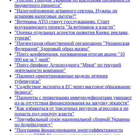
бюджетного процесса"
"Налогообложение аграрного сектора. Нужны ли
аграриям налоговые льготы?"
"Ветераны АТО станут госслужащими. Старт
всеукраинского проекта "За ветеранов к власти"
"Оценка отдельных аспектов развития Киева: реклама,
туризм"
"Презентация общественной организации "Украинская
Федерация" Здоровый образ жизни"
"Пресс-конференция, посвященная итогам акции "10
000 км за 7 дней"
"Пресс-брифинг Агрохолдинга "Мрия" по текущей
деятельности компании"
"Пациент-ориентированные модели лечения
туберкулеза"
"Содействие экспорта в ЕС через массовое образование
бизнеса"
"Пациенты с первичными иммунодефицитами умирают
из-за отсутствия финансирования на закупку лекарств"
"Как избавиться от токсичных ресурсов агрессора и не
попасть под цензуру власти"
"Триумфальный сезон национальной сборной Украины
по бодибилдингу"
"Программа финансирования энергоэффективности