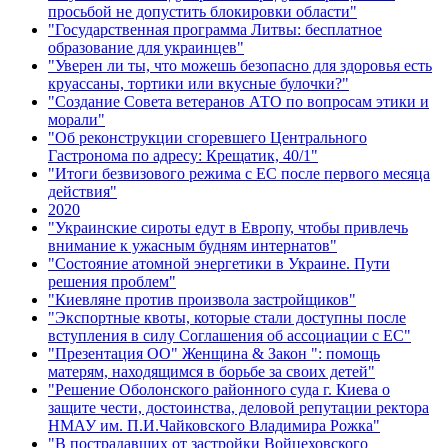
просьбой не допустить блокировки области"
"Государственная программа Литвы: бесплатное
образование для украинцев"
"Уверен ли ты, что можешь безопасно для здоровья есть
круассаны, тортики или вкусные булочки?"
"Создание Совета ветеранов АТО по вопросам этики и
морали"
"Об реконструкции сгоревшего Центрального
Гастронома по адресу: Крещатик, 40/1"
"Итоги безвизового режима с ЕС после первого месяца
действия"
2020
"Украинские сироты едут в Европу, чтобы привлечь
внимание к ужасным будням интернатов"
"Состояние атомной энергетики в Украине. Пути
решения проблем"
"Киевляне против произвола застройщиков"
"Экспортные квоты, которые стали доступны после
вступления в силу Соглашения об ассоциации с ЕС"
"Презентация ОО" Женщина & Закон ": помощь
матерям, находящимся в борьбе за своих детей"
"Решение Оболонского районного суда г. Киева о
защите чести, достоинства, деловой репутации ректора
НМАУ им. П.И.Чайковского Владимира Рожка"
"В пострадавших от застройки Войцеховского