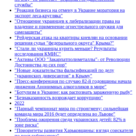
службы"
"Реакция бизнеса на отмену в Украине моратория на
экспорт леса-кругляка"
"Отношение украинцев к либерализации права на
владение и применение огнестрельного оружия для
самозащиты"
"Рейдерская атака на квартиры киевлян на основании
решения судьи "федерального округа" Крыма?"
"Стали ли украинцы курить меньше? Результаты
исследования КМИС"
"Активы ООО "Закарпатполиметаллы"- от Революции
Достоинства до сих пор"
"Новые доказательства фальсификаций по делу
"украинских диверсантов" в Крыму"
"Пресс-конференция по случаю 82-й годовщины начала
движения Анонимных алкоголиков в мире"
"Ботулизм в Украине: как распознать зараженную рыбу"
"Безнаказанность возрождает коррупцию"
2022
"Парный чемпионат мира по стронгмену: сильнейшая
команда мира 2016 будет определена во Львове"
"Проблема ожирения среди украинских детей: 82% в
зоне риска"
"Приоритеты развития Харьковщины: взгляд соискателя
по пост губернатора"