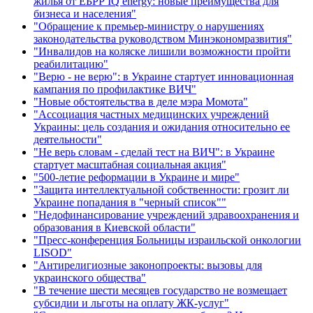
жилья от ЕБРР IQ energy: новые преимущества для
бизнеса и населения"
"Обращение к премьер-министру о нарушениях
законодательства руководством Минэкономразвития"
"Инвалидов на коляске лишили возможности пройти
реабилитацию"
"Верю - не верю": в Украине стартует инновационная
кампания по профилактике ВИЧ"
"Новые обстоятельства в деле мэра Момота"
"Ассоциация частных медицинских учреждений
Украины: цель создания и ожидания относительно ее
деятельности"
"Не верь словам - сделай тест на ВИЧ": в Украине
стартует масштабная социальная акция"
"500-летие реформации в Украине и мире"
"Защита интеллектуальной собственности: грозит ли
Украине попадания в "черный список""
"Недофинансирование учреждений здравоохранения и
образования в Киевской области"
"Пресс-конференция Больницы израильской онкологии
LISOD"
"Антирелигиозные законопроекты: вызовы для
украинского общества"
"В течение шести месяцев государство не возмещает
субсидии и льготы на оплату ЖК-услуг"