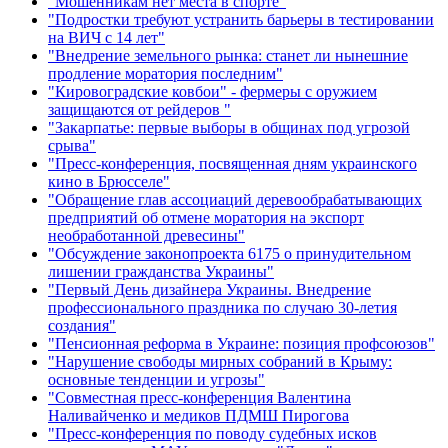
"Мошенникам нет места в спорте"
"Подростки требуют устранить барьеры в тестировании
на ВИЧ с 14 лет"
"Внедрение земельного рынка: станет ли нынешние
продление моратория последним"
"Кировоградские ковбои" - фермеры с оружием
защищаются от рейдеров "
"Закарпатье: первые выборы в общинах под угрозой
срыва"
"Пресс-конференция, посвященная дням украинского
кино в Брюсселе"
"Обращение глав ассоциаций деревообрабатывающих
предприятий об отмене моратория на экспорт
необработанной древесины"
"Обсуждение законопроекта 6175 о принудительном
лишении гражданства Украины"
"Первый День дизайнера Украины. Внедрение
профессионального праздника по случаю 30-летия
создания"
"Пенсионная реформа в Украине: позиция профсоюзов"
"Нарушение свободы мирных собраний в Крыму:
основные тенденции и угрозы"
"Совместная пресс-конференция Валентина
Наливайченко и медиков ПДМШ Пирогова
"Пресс-конференция по поводу судебных исков