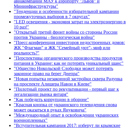
авиакомпании МАУ к аэропорту "Львов" и
Мининфраструктуры"
"Тенденции и особенности избирательной кампании
промежуточных выборов в 7 округах"
"LED освещения - экономия затрат на электроэнергию в
10 раз!"
"Открытый третий фронт войны со стороны России
против Украины - биологическая война"
"Пресс-конференция инвесторов недостроенных домов:
ЖК "Флагман" и ЖК "Семейный уют"- миф или
реальность?"
"Перспективы органического производства продуктов
питания в Украине: как не потерять уникальный шанс"
"Общество Никольской Слободки может потерять
законное право на берег Днепра"
"Новая попытка незаконной застройки сквера Радунка
на проспекте Алишера Навои в Киеве"
"Пилотный проект по рекультивации - первый шаг к
легализации рынка янтаря"
"Как победить коррупцию в обороне"
"Красная кнопка от украинского телевидения снова
может оказаться в руках Януковича"
"Международный опыт в освобождении украинских
военнопленных"
"Вступительная кампания 2017: изберут ли крымские