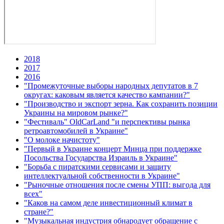
2018
2017
2016
"Промежуточные выборы народных депутатов в 7
округах: каковым является качество кампании?"
"Производство и экспорт зерна. Как сохранить позиции
Украины на мировом рынке?"
"Фестиваль" OldCarLand "и перспективы рынка
ретроавтомобилей в Украине"
"О молоке начистоту"
"Первый в Украине концерт Минца при поддержке
Посольства Государства Израиль в Украине"
"Борьба с пиратскими сервисами и защиту
интеллектуальной собственности в Украине"
"Рыночные отношения после смены УПП: выгода для
всех"
"Каков на самом деле инвестиционный климат в
стране?"
"Музыкальная индустрия обнародует обращение с