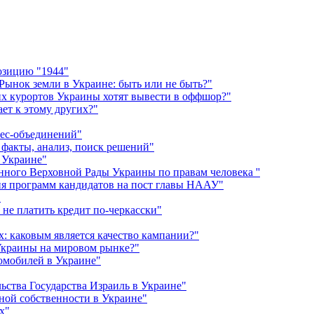
озицию "1944"
ынок земли в Украине: быть или не быть?"
их курортов Украины хотят вывести в оффшор?"
ет к этому других?"
нес-объединений"
 факты, анализ, поиск решений"
 Украине"
ного Верховной Рады Украины по правам человека ''
ия программ кандидатов на пост главы НААУ"
"
 не платить кредит по-черкасски"
: каковым является качество кампании?"
 Украины на мировом рынке?"
омобилей в Украине"
ства Государства Израиль в Украине"
ной собственности в Украине"
х"