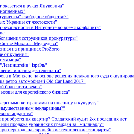
 оказаться в руках Януковича"
ннопленных"
итуриенты" свободное общество?"
ых Украины от жестокости"
безопасности в Интернете во время конфликта"
ве"
богащения сотрудников прокуратуры"
бийстве Михаила Медведева"
енная на принципах ProZorro"
е от курения"
имя мира"
 "Левинштейн" Ізраїль"
ления и планы деятельности"
рова в Мюнхене на основе решения незаконного суда оккупиро
вка ретро-автомобилей Old Car Land 2017"
й более пяти веков"
ызовы для европейского бизнеса"
черсными контрактами на пшеницу и кукурузу"
х имущественным декларациям?"
евростандартам"
приобретения квартир? Солдатский аудит 2-х последних лет"
 или продажа украинских граждан за "миллиард?"
при переходе на европейские технические стандарты"