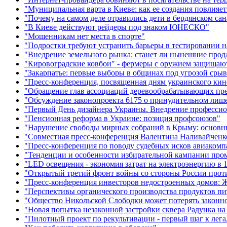
"Муниципальная варта в Киеве: как ее создания повлияет 
"Почему на самом деле отравились дети в бердянском сан
"В Киеве действуют рейдеры под знаком ЮНЕСКО"
"Мошенникам нет места в спорте"
"Подростки требуют устранить барьеры в тестировании н
"Внедрение земельного рынка: станет ли нынешние прод
"Кировоградские ковбои" - фермеры с оружием защищают
"Закарпатье: первые выборы в общинах под угрозой срыв
"Пресс-конференция, посвященная дням украинского кин
"Обращение глав ассоциаций деревообрабатывающих пре
"Обсуждение законопроекта 6175 о принудительном лиш
"Первый День дизайнера Украины. Внедрение профессион
"Пенсионная реформа в Украине: позиция профсоюзов"
"Нарушение свободы мирных собраний в Крыму: основн
"Совместная пресс-конференция Валентина Наливайчен
"Пресс-конференция по поводу судебных исков авиаком
"Тенденции и особенности избирательной кампании про
"LED освещения - экономия затрат на электроэнергию в 1
"Открытый третий фронт войны со стороны России проти
"Пресс-конференция инвесторов недостроенных домов: 
"Перспективы органического производства продуктов пит
"Общество Никольской Слободки может потерять законно
"Новая попытка незаконной застройки сквера Радунка н
"Пилотный проект по рекультивации - первый шаг к лега