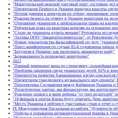
"Мариупольский морской торговый порт: состояние дел и
"Презентация Первого в Украине конкурса красоты среди
"Потеря доверия к конкурсам по отбору чиновников: поч
"Реакция бизнеса на отмену в Украине моратория на эксп
"Отношение украинцев к либерализации права на владен
"Рейдерская атака на квартиры киевлян на основании ре
"Стали ли украинцы курить меньше? Результаты исслед
"Активы ООО "Закарпатполиметаллы"- от Революции Дос
"Новые доказательства фальсификаций по делу "украинс
"Пресс-конференция по случаю 82-й годовщины начала 
"Ботулизм в Украине: как распознать зараженную рыбу"
"Безнаказанность возрождает коррупцию"
2022
"Парный чемпионат мира по стронгмену: сильнейшая ком
"Проблема ожирения среди украинских детей: 82% в зоне
"Приоритеты развития Харьковщины: взгляд соискателя п
"Презентация грандиозного музыкального шоу-проекта" Б
"Перспективы Соглашения между Кабмином Украины и Пр
"Политические партии: мы финансируем, мы контролиру
"Рождение первого в мире ребенка "от трех родителей" п
"18 февраля в центре Киева будут отмечать День защитн
"Место Украины в рейтинге счастливых стран в отчет о сч
ІХ Международная Пасхальная ассамблея "Духовность об
"Победы и поражения антикоррупционной борьбы в Укра
"Интернет-провайдера обвиняют в посягательстве на те