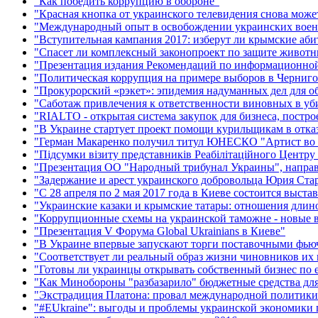
"Как победить коррупцию в обороне"
"Красная кнопка от украинского телевидения снова может
"Международный опыт в освобождении украинских вое
"Вступительная кампания 2017: изберут ли крымские аб
"Спасет ли комплексный законопроект по защите животн
"Презентация издания Рекомендаций по информационной 
"Политическая коррупция на примере выборов в Черниго
"Прокурорский «рэкет»: эпидемия надуманных дел для о
"Саботаж привлечения к ответственности виновных в у
"RIALTO - открытая система закупок для бизнеса, постро
"В Украине стартует проект помощи курильщикам в отказ
"Герман Макаренко получил титул ЮНЕСКО "Артист во 
"Підсумки візиту представників Реабілітаційного Центру
"Презентация ОО "Народный трибунал Украины", направ
"Задержание и арест украинского добровольца Юрия Ста
"С 28 апреля по 2 мая 2017 года в Киеве состоится выста
"Украинские казаки и крымские татары: отношения длино
"Коррупционные схемы на украинской таможне - новые в
"Презентация V Форума Global Ukrainians в Киеве"
"В Украине впервые запускают торги поставочными фью
"Соответствует ли реальный образ жизни чиновников и
"Готовы ли украинцы открывать собственный бизнес по 
"Как Минобороны "разбазарило" бюджетные средства для 
"Экстрадиция Платона: провал международной политики
"#EUkraine": выгоды и проблемы украинской экономики 