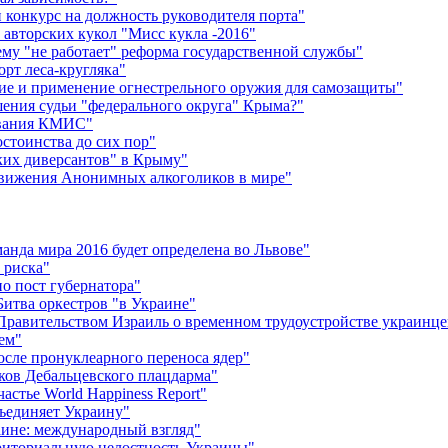
 конкурс на должность руководителя порта"
 авторских кукол "Мисс кукла -2016"
ему "не работает" реформа государственной службы"
орт леса-кругляка"
ие и применение огнестрельного оружия для самозащиты"
шения судьи "федерального округа" Крыма?"
ования КМИС"
тоинства до сих пор"
ких диверсантов" в Крыму"
движения Анонимных алкоголиков в мире"
анда мира 2016 будет определена во Львове"
 риска"
о пост губернатора"
итва оркестров "в Украине"
авительством Израиль о временном трудоустройстве украинце
ем"
осле пронуклеарного переноса ядер"
иков Дебальцевского плацдарма"
астье World Happiness Report"
ъединяет Украину"
ине: международный взгляд"
рриториальную целостность Украины"