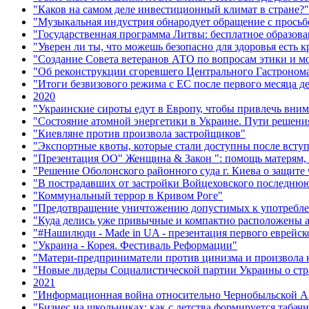
"Каков на самом деле инвестиционный климат в стране?"
"Музыкальная индустрия обнародует обращение с просьб
"Государственная программа Литвы: бесплатное образова
"Уверен ли ты, что можешь безопасно для здоровья есть 
"Создание Совета ветеранов АТО по вопросам этики и м
"Об реконструкции сгоревшего Центрального Гастронома 
"Итоги безвизового режима с ЕС после первого месяца д
2020
"Украинские сироты едут в Европу, чтобы привлечь вни
"Состояние атомной энергетики в Украине. Пути решени
"Киевляне против произвола застройщиков"
"Экспортные квоты, которые стали доступны после всту
"Презентация ОО" Женщина & Закон ": помощь матерям, н
"Решение Оболонского районного суда г. Киева о защите
"В пострадавших от застройки Войцеховского последню
"Коммунальный террор в Кривом Роге"
"Предотвращение уничтожению допустимых к употреблен
"Куда делись уже привычные и компактно расположены 
"#Нашилюди - Made in UA - презентация первого еврейск
"Украина - Корея. Фестиваль Реформации"
"Матери-предприниматели против цинизма и произвола ки
"Новые лидеры Социалистической партии Украины о стр
2021
"Информационная война относительно Чернобыльской А
"Бизнес на школьниках: как с детства формируется табач