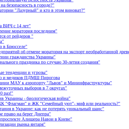
на безопасность в городе?"
атории "Лазурный" и кто в этом виноват?"
а ВИЧ с 14 лет"
ление моратория последним"
ся от рейдеров "
а"
о в Брюсселе"
дприятий об отмене моратория на экспорт необработанной дре
ении гражданства Украины"
ального праздника по случаю 30-летия создания"
ые тенденции и угрозы"
ко и медиков ПДМШ Пирогова
пании МАУ к аэропорту "Львов" и Мининфраструктуры"
межуточных выборов в 7 округах"
0 раз!"
в Украины - биологическая война"
ЖК "Флагман" и ЖК "Семейный уют"- миф или реальность?"
ания в Украине: как не потерять уникальный шанс"
е право на берег Днепра"
а проспекте Алишера Навои в Киеве"
лизации рынка янтаря"