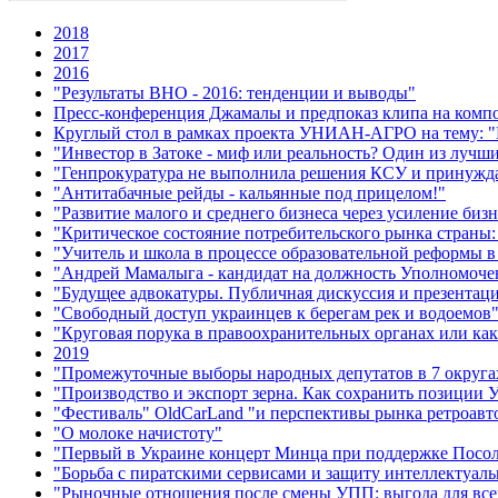
2018
2017
2016
"Результаты ВНО - 2016: тенденции и выводы"
Пресс-конференция Джамалы и предпоказ клипа на комп
Круглый стол в рамках проекта УНИАН-АГРО на тему: "Р
"Инвестор в Затоке - миф или реальность? Один из лучш
"Генпрокуратура не выполнила решения КСУ и принужда
"Антитабачные рейды - кальянные под прицелом!"
"Развитие малого и среднего бизнеса через усиление биз
"Критическое состояние потребительского рынка страны:
"Учитель и школа в процессе образовательной реформы в
"Андрей Мамалыга - кандидат на должность Уполномочен
"Будущее адвокатуры. Публичная дискуссия и презентац
"Свободный доступ украинцев к берегам рек и водоемов
"Круговая порука в правоохранительных органах или как
2019
"Промежуточные выборы народных депутатов в 7 округах
"Производство и экспорт зерна. Как сохранить позиции
"Фестиваль" OldCarLand "и перспективы рынка ретроавт
"О молоке начистоту"
"Первый в Украине концерт Минца при поддержке Посоль
"Борьба с пиратскими сервисами и защиту интеллектуаль
"Рыночные отношения после смены УПП: выгода для все