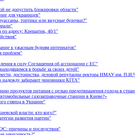
ой не допустить блокировки области"
ние для украинцев"
круассаны, тортики или вкусные булочки?"
орали"
по адресу: Крещатик, 40/1"
ействия"
мание к ужасным будням интернатов"
я проблем"
пления в силу Соглашения об ассоциации с ЕС"
аходящимся в борьбе за своих детей"
 чести, достоинства, деловой репутации ректора НМАУ им. П.И
ю надежду забирают чиновники КГГА"
ию продуктов питания с целью предотвращения голода в стран
автомобильные газозаправочные станции в Киеве?»
ого глянца в Украине"
евской власти: кто кого?"
атегии развития партии"
ЭС: причины и последствия"
ная зависимость?"