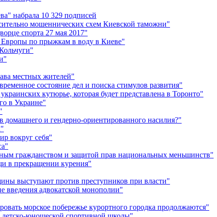
ва" набрала 10 329 подписей
сительно мошеннических схем Киевской таможни"
орце спорта 27 мая 2017"
 Европы по прыжкам в воду в Киеве"
"Кольчуги"
и"
рава местных жителей"
временное состояние дел и поиска стимулов развития"
украинских кутюрье, которая будет представлена в Торонто"
го в Украине"
"
в домашнего и гендерно-ориентированного насилия?"
а"
ир вокруг себя"
са"
енным гражданством и защитой прав национальных меньшинств"
ощи в прекращении курения"
ины выступают против преступников при власти"
не введения адвокатской монополии"
ировать морское побережье курортного городка продолжаются"
и детско-юношеской спортивной школы"