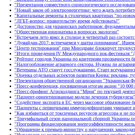
"Презентация совместного социологического исследовани
"Новый закон об электроэнергетике: чего ждать потребит
"Капитальные ремонты в столичных квартирах "по-ново
"ЛГБТ-вопрос: правительству время действовать!"
"Достоинство для украинских работников: фундаменталь
"Общественная инициатива в вопросах экологии"
"Встречаем лето ярко: в столице в четвертый раз состоитс
"Думайдан-2017: встречаемся у шатра понимания". Ище
"Центр тестирования" при Минздраве блокирует трудоус
"Итоги проведения IV Международного рок-фестиваля "
"Рейтинг городов Украины по критериям прозрачности б
"Налогообложение аграрного сектора. Нужны ли агрария
"Ветераны АТО станут госслужащими. Старт всеукраинско
"Оценка отдельных аспектов развития Киева: реклама, т
"Презентация общественной организации "Украинская Ф
"Пресс-конференция, посвященная итогам акции "10 000 
"Пресс-брифинг Агрохолдинга "Мрия" по текущей деяте
"Пациент-ориентированные модели лечения туберкулеза
"Содействие экспорта в ЕС через массовое образование б
"Пациенты с первичными иммунодефицитами умирают из-
"Как избавиться от токсичных ресурсов агрессора и не по
"Триумфальный сезон национальной сборной Украины п
"Программа финансирования энергоэффективности жилья 
"Обращение к премьер-министру о нарушениях законода
"Инвалидов на коляске лишили возможности пройти ре