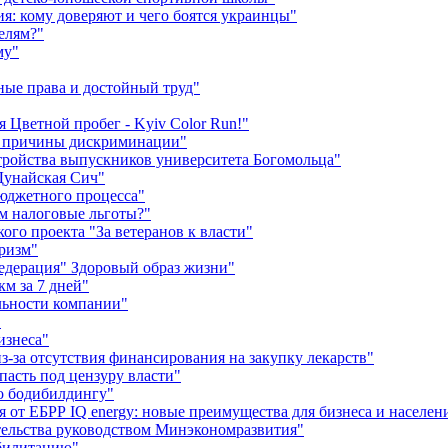
я: кому доверяют и чего боятся украинцы"
елям?"
му"
ные права и достойный труд"
я Цветной пробег - Kyiv Color Run!"
м причины дискриминации"
тройства выпускников университета Богомольца"
Дунайская Сич"
юджетного процесса"
м налоговые льготы?"
го проекта "За ветеранов к власти"
уризм"
едерация" Здоровый образ жизни"
км за 7 дней"
льности компании"
"
изнеса"
за отсутствия финансирования на закупку лекарств"
пасть под цензуру власти"
о бодибилдингу"
от ЕБРР IQ energy: новые преимущества для бизнеса и населен
тельства руководством Минэкономразвития"
абилитацию"