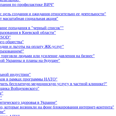
ампания по профилактике ВИЧ"
цель создания и ожидания относительно ее деятельности"
ет масштабная социальная акция"
аине попадания в "черный список""
разования в Киевской области"
LISOD"
го общества"
сидии и льготы на оплату ЖК-услуг"
трахованием!"
 торговли людьми или усиление давления на бизнес"
имой Украины и планы на будущее"
льной индустрии"
иков в рамках программы НАТО"
чить бесплатную медицинскую услугу в частной клинике?"
йщика Войцеховского"
е"
ы"
тического здоровья в Украине"
оз, которые возникли на фоне блокирования интернет-контента"
ne"