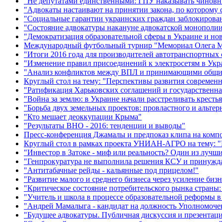
"Не депутатами единственными: ГПУ наказывать чинов
"Адвокаты настаивают на принятии закона, по которому 
"Социальные гарантии украинских граждан заблокирова
"Состояние адвокатуры накануне адвокатской монополи
"Демократизация образовательной сферы в Украине и но
Международный футбольный турнир "Мемориал Олега М
"Итоги 2016 года для производителей автотранспортных
"Изменение правил присоединений к электросетям в Укр
"Анализ конфликтов между ВПЛ и принимающими общ
Круглый стол на тему: "Перспективы развития современ
"Ратификация Харьковских соглашений и государственная
"Война за землю: в Украине начали расстреливать кресть
"Борьба двух земельных проектов: провластного и альте
"Кто мешает деоккупации Крыма"
"Результаты ВНО - 2016: тенденции и выводы"
Пресс-конференция Джамалы и предпоказ клипа на комп
Круглый стол в рамках проекта УНИАН-АГРО на тему: "Р
"Инвестор в Затоке - миф или реальность? Один из лучш
"Генпрокуратура не выполнила решения КСУ и принужда
"Антитабачные рейды - кальянные под прицелом!"
"Развитие малого и среднего бизнеса через усиление биз
"Критическое состояние потребительского рынка страны:
"Учитель и школа в процессе образовательной реформы в
"Андрей Мамалыга - кандидат на должность Уполномочен
"Будущее адвокатуры. Публичная дискуссия и презентац