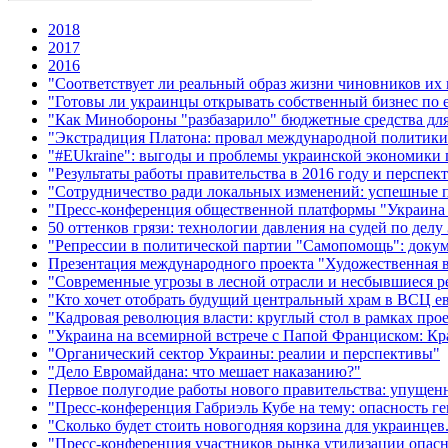
2018
2017
2016
"Соответствует ли реальный образ жизни чиновников и
"Готовы ли украинцы открывать собственный бизнес по 
"Как Минобороны "разбазарило" бюджетные средства для 
"Экстрадиция Платона: провал международной политики
"#EUkraine": выгоды и проблемы украинской экономики 
"Результаты работы правительства в 2016 году и перспекти
"Сотрудничество ради локальных изменений: успешные 
"Пресс-конференция общественной платформы "Украина 
50 оттенков грязи: технологии давления на судей по де
"Репрессии в политической партии "Самопомощь": доку
Презентация международного проекта "Художественная 
"Современные угрозы в лесной отрасли и несбывшиеся 
"Кто хочет отобрать будущий центральный храм в ВСЦ е
"Кадровая революция власти: круглый стол в рамках прое
"Украина на всемирной встрече с Папой Франциском: Кр
"Органический сектор Украины: реалии и перспективы"
"Дело Евромайдана: что мешает наказанию?"
Первое полугодие работы нового правительства: упущен
"Пресс-конференция Габриэль Кубе на тему: опасность г
"Сколько будет стоить новогодняя корзина для украинцев
"Пресс-конференция участников рынка утилизации опас