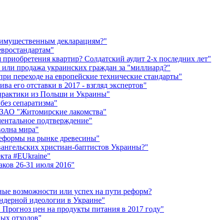
х имущественным декларациям?"
евростандартам"
приобретения квартир? Солдатский аудит 2-х последних лет"
 или продажа украинских граждан за "миллиард?"
при переходе на европейские технические стандарты"
ва его отставки в 2017 - взгляд экспертов"
практики из Польши и Украины"
без сепаратизма"
лу ЗАО "Житомирские лакомства"
ментальное подтверждение"
волна мира"
реформы на рынке древесины"
вангельских христиан-баптистов Украины?"
кта #EUkraine"
аков 26-31 июля 2016"
ные возможности или успех на пути реформ?
ендерной идеологии в Украине"
. Прогноз цен на продукты питания в 2017 году"
ных отходов"