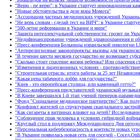
"Верю - не верю": в Украине стартует инновационная к
"Новые обстоятельства в деле мэра Момота"
"Ассоциация частных медицинских учреждений Украины: 
"Не верь словам - сделай тест на ВИЧ": в Украине старту
"500-летие реформации в Украине и мире"
"Защита интеллектуальной собственности: грозит ли Укр
"Недофинансирование учреждений здравоохранения и об
"Пресс-конференция Больницы израильской онкологии 
"Антирелигиозные законопроекты: вызовы для украинско
"В течение шести месяцев государство не возмещает суб
"Сколько стоит спасение жизни ребенка? Или спасения с
"Изменения в лицензионных условиях - противодействие
"Строительная отрасль: итоги работы за 25 лет Независ
"Какая цена табачного лобби для государства?"
"Киев - это европейская столица, или каменный гетто?"
"Пресс-конференция представителей украинской музыка
"В Киеве завершился 1-й этап учений тренеров-парамед
"Фонд "Социальное медицинское партнерство": Как полу
"Конфликт жителей со структурами скандального застро
"Как сигареты в витринах влияют на детей? Исследовани
"Соблюдение прав человека в условиях гибридной войн
"Круглый стол в поддержку Международного Дня ортодон
"Персональная кибербезопасность в контексте новых угр
"В Украине появилась новая сеть для соседей - Сосед.Onli