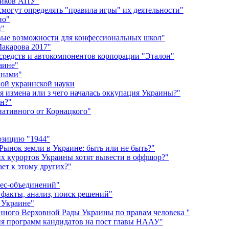
ников АПУ"
смогут определять "правила игры" их деятельности"
но"
и"
вые возможности для конфессиональных школ"
акарова 2017"
 средств и автокомпонентов корпорации "Эталон"
аине"
инами"
ной украинской науки
 измена или з чего началась оккупация Украины?"
ян?"
рнативного от Корнацкого"
озицию "1944"
ынок земли в Украине: быть или не быть?"
их курортов Украины хотят вывести в оффшор?"
ет к этому других?"
нес-объединений"
 факты, анализ, поиск решений"
 Украине"
ного Верховной Рады Украины по правам человека ''
ия программ кандидатов на пост главы НААУ"