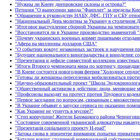
"Нужны ли Киеву днепровские склоны и острова?"
Петиция "О вынесении завода "Фанплит" за пределы Кие
"Обращение к руководству НАБУ, ДФС, ГПУ и СБУ отно
"Национальный День молитвы за Украину в столичном Дв
"Итоговое выступление сборной Украины на чемпионате
"Восстановится ли в Украине производство знаменитой 
"Почему украинских военных кормят пищевыми отходам
"Афера на миллионы долларов США"
"О событиях вокруг незаконных застроек и нарушения п
"Будущее национального виноградарства и виноделия: со
"Презентация и дефиле совместной коллекции известных 
"Итоги Второго чемпионата мира по хортингу, прошедше
"В Киеве состоится новогодняя феерия "Холодное сердце
"Готовы ли женщины-переселенки мобилизоваться проти
"Научно-образовательный проект "Школа Эндокринолог
"Общественный активизм в действии: люди, меняющие м
"Профсоюзы выходят на протест против Трудового кодек
"Первое заседание по вопросам, связанным с множеств
"В Украине объявят о запуске сервиса по оказанию пом
"Как Украине не утонуть в мусоре?"
"Стоп коррупции! Жители Бахмацкого района Черниговщ
"Состояние современной украинской адвокатуры накану
"Презентація соціального проекту H-road"
"Затока снова в эпицентре внимания: попытки приватиз
"Баталии вокруг столичной коммунальной собственност