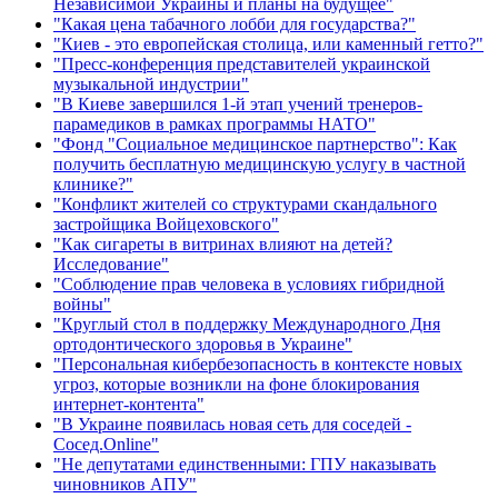
Независимой Украины и планы на будущее"
"Какая цена табачного лобби для государства?"
"Киев - это европейская столица, или каменный гетто?"
"Пресс-конференция представителей украинской
музыкальной индустрии"
"В Киеве завершился 1-й этап учений тренеров-
парамедиков в рамках программы НАТО"
"Фонд "Социальное медицинское партнерство": Как
получить бесплатную медицинскую услугу в частной
клинике?"
"Конфликт жителей со структурами скандального
застройщика Войцеховского"
"Как сигареты в витринах влияют на детей?
Исследование"
"Соблюдение прав человека в условиях гибридной
войны"
"Круглый стол в поддержку Международного Дня
ортодонтического здоровья в Украине"
"Персональная кибербезопасность в контексте новых
угроз, которые возникли на фоне блокирования
интернет-контента"
"В Украине появилась новая сеть для соседей -
Сосед.Online"
"Не депутатами единственными: ГПУ наказывать
чиновников АПУ"