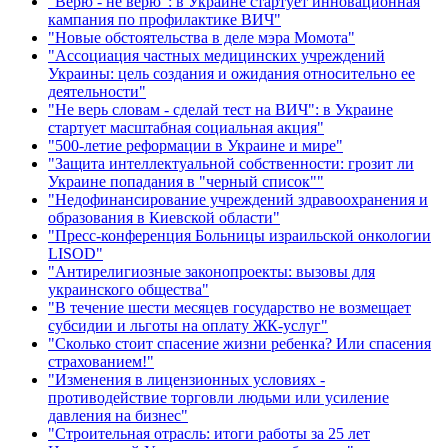
"Верю - не верю": в Украине стартует инновационная
кампания по профилактике ВИЧ"
"Новые обстоятельства в деле мэра Момота"
"Ассоциация частных медицинских учреждений
Украины: цель создания и ожидания относительно ее
деятельности"
"Не верь словам - сделай тест на ВИЧ": в Украине
стартует масштабная социальная акция"
"500-летие реформации в Украине и мире"
"Защита интеллектуальной собственности: грозит ли
Украине попадания в "черный список""
"Недофинансирование учреждений здравоохранения и
образования в Киевской области"
"Пресс-конференция Больницы израильской онкологии
LISOD"
"Антирелигиозные законопроекты: вызовы для
украинского общества"
"В течение шести месяцев государство не возмещает
субсидии и льготы на оплату ЖК-услуг"
"Сколько стоит спасение жизни ребенка? Или спасения
страхованием!"
"Изменения в лицензионных условиях -
противодействие торговли людьми или усиление
давления на бизнес"
"Строительная отрасль: итоги работы за 25 лет