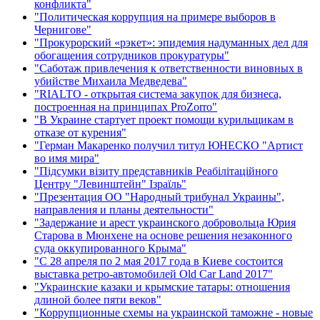
конфликта"
"Политическая коррупция на примере выборов в
Чернигове"
"Прокурорский «рэкет»: эпидемия надуманных дел для
обогащения сотрудников прокуратуры"
"Саботаж привлечения к ответственности виновных в
убийстве Михаила Медведева"
"RIALTO - открытая система закупок для бизнеса,
построенная на принципах ProZorro"
"В Украине стартует проект помощи курильщикам в
отказе от курения"
"Герман Макаренко получил титул ЮНЕСКО "Артист
во имя мира"
"Підсумки візиту представників Реабілітаційного
Центру "Левинштейн" Ізраїль"
"Презентация ОО "Народный трибунал Украины",
направления и планы деятельности"
"Задержание и арест украинского добровольца Юрия
Старова в Мюнхене на основе решения незаконного
суда оккупированного Крыма"
"С 28 апреля по 2 мая 2017 года в Киеве состоится
выставка ретро-автомобилей Old Car Land 2017"
"Украинские казаки и крымские татары: отношения
длиной более пяти веков"
"Коррупционные схемы на украинской таможне - новые