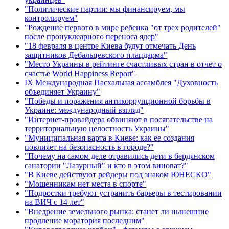
"Политические партии: мы финансируем, мы
контролируем"
"Рождение первого в мире ребенка "от трех родителей"
после пронуклеарного переноса ядер"
"18 февраля в центре Киева будут отмечать День
защитников Дебальцевского плацдарма"
"Место Украины в рейтинге счастливых стран в отчет о
счастье World Happiness Report"
ІХ Международная Пасхальная ассамблея "Духовность
объединяет Украину"
"Победы и поражения антикоррупционной борьбы в
Украине: международный взгляд"
"Интернет-провайдера обвиняют в посягательстве на
территориальную целостность Украины"
"Муниципальная варта в Киеве: как ее создания
повлияет на безопасность в городе?"
"Почему на самом деле отравились дети в бердянском
санатории "Лазурный" и кто в этом виноват?"
"В Киеве действуют рейдеры под знаком ЮНЕСКО"
"Мошенникам нет места в спорте"
"Подростки требуют устранить барьеры в тестировании
на ВИЧ с 14 лет"
"Внедрение земельного рынка: станет ли нынешние
продление моратория последним"