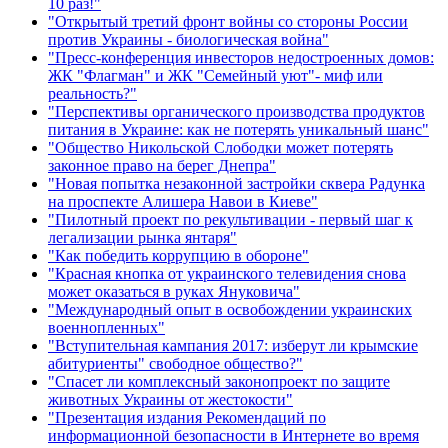
10 раз!"
"Открытый третий фронт войны со стороны России
против Украины - биологическая война"
"Пресс-конференция инвесторов недостроенных домов:
ЖК "Флагман" и ЖК "Семейный уют"- миф или
реальность?"
"Перспективы органического производства продуктов
питания в Украине: как не потерять уникальный шанс"
"Общество Никольской Слободки может потерять
законное право на берег Днепра"
"Новая попытка незаконной застройки сквера Радунка
на проспекте Алишера Навои в Киеве"
"Пилотный проект по рекультивации - первый шаг к
легализации рынка янтаря"
"Как победить коррупцию в обороне"
"Красная кнопка от украинского телевидения снова
может оказаться в руках Януковича"
"Международный опыт в освобождении украинских
военнопленных"
"Вступительная кампания 2017: изберут ли крымские
абитуриенты" свободное общество?"
"Спасет ли комплексный законопроект по защите
животных Украины от жестокости"
"Презентация издания Рекомендаций по
информационной безопасности в Интернете во время