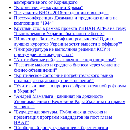
альтернативного от Корнацкого"
"Кто мешает деоккупации Крыма"
"Результаты ВНО - 2016: тенденции и выводы"
Пресс-конференция Джамалы и предпоказ клипа на
композицию "1944"
Круглый стол в рамках проекта УНИАН-АГРО на тему:
"Рынок земли в Украине: быть или не быть?"
"Инвестор в Затоке - миф или реальность? Один из
лучших курортов Украины хотят вывести в оффшор?"
"Генпрокуратура не выполнила решения КСУ и
принуждает к этому других?"
"Антитабачные рейды - кальянные под прицелом!"
"Развитие малого и среднего бизнеса через усиление
бизнес-объединений"
"Критическое состояние потребительского рынка
страны: факты, анализ, поиск решений"
"Учитель и школа в процессе образовательной реформы
в Украине"
"Андрей Мамалыга - кандидат на должность
Уполномоченного Верховной Рады Украины по правам
человека ''
"Будущее адвокатуры. Публичная дискуссия и
презентация программ кандидатов на пост главы
НААУ"
"Свободный доступ украинцев к берегам рек и