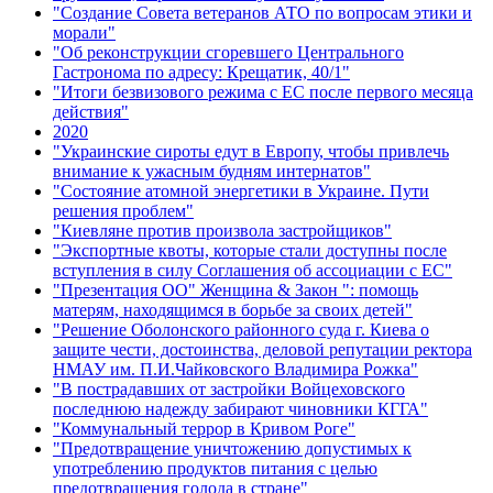
"Создание Совета ветеранов АТО по вопросам этики и
морали"
"Об реконструкции сгоревшего Центрального
Гастронома по адресу: Крещатик, 40/1"
"Итоги безвизового режима с ЕС после первого месяца
действия"
2020
"Украинские сироты едут в Европу, чтобы привлечь
внимание к ужасным будням интернатов"
"Состояние атомной энергетики в Украине. Пути
решения проблем"
"Киевляне против произвола застройщиков"
"Экспортные квоты, которые стали доступны после
вступления в силу Соглашения об ассоциации с ЕС"
"Презентация ОО" Женщина & Закон ": помощь
матерям, находящимся в борьбе за своих детей"
"Решение Оболонского районного суда г. Киева о
защите чести, достоинства, деловой репутации ректора
НМАУ им. П.И.Чайковского Владимира Рожка"
"В пострадавших от застройки Войцеховского
последнюю надежду забирают чиновники КГГА"
"Коммунальный террор в Кривом Роге"
"Предотвращение уничтожению допустимых к
употреблению продуктов питания с целью
предотвращения голода в стране"