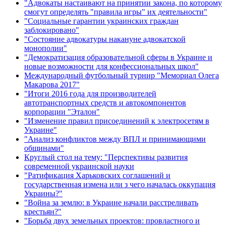
"Адвокаты настаивают на принятии закона, по которому
смогут определять "правила игры" их деятельности"
"Социальные гарантии украинских граждан
заблокировано"
"Состояние адвокатуры накануне адвокатской
монополии"
"Демократизация образовательной сферы в Украине и
новые возможности для конфессиональных школ"
Международный футбольный турнир "Мемориал Олега
Макарова 2017"
"Итоги 2016 года для производителей
автотранспортных средств и автокомпонентов
корпорации "Эталон"
"Изменение правил присоединений к электросетям в
Украине"
"Анализ конфликтов между ВПЛ и принимающими
общинами"
Круглый стол на тему: "Перспективы развития
современной украинской науки
"Ратификация Харьковских соглашений и
государственная измена или з чего началась оккупация
Украины?"
"Война за землю: в Украине начали расстреливать
крестьян?"
"Борьба двух земельных проектов: провластного и