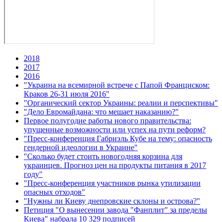
2018
2017
2016
"Украина на всемирной встрече с Папой Франциском:
Краков 26-31 июля 2016"
"Органический сектор Украины: реалии и перспективы"
"Дело Евромайдана: что мешает наказанию?"
Первое полугодие работы нового правительства:
упущенные возможности или успех на пути реформ?
"Пресс-конференция Габриэль Кубе на тему: опасность
гендерной идеологии в Украине"
"Сколько будет стоить новогодняя корзина для
украинцев. Прогноз цен на продукты питания в 2017
году"
"Пресс-конференция участников рынка утилизации
опасных отходов"
"Нужны ли Киеву днепровские склоны и острова?"
Петиция "О вынесении завода "Фанплит" за пределы
Киева" набрала 10 329 подписей