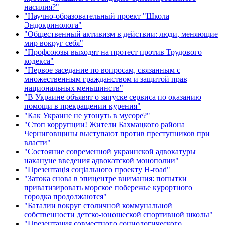
насилия?"
"Научно-образовательный проект "Школа
Эндокринолога"
"Общественный активизм в действии: люди, меняющие
мир вокруг себя"
"Профсоюзы выходят на протест против Трудового
кодекса"
"Первое заседание по вопросам, связанным с
множественным гражданством и защитой прав
национальных меньшинств"
"В Украине объявят о запуске сервиса по оказанию
помощи в прекращении курения"
"Как Украине не утонуть в мусоре?"
"Стоп коррупции! Жители Бахмацкого района
Черниговщины выступают против преступников при
власти"
"Состояние современной украинской адвокатуры
накануне введения адвокатской монополии"
"Презентація соціального проекту H-road"
"Затока снова в эпицентре внимания: попытки
приватизировать морское побережье курортного
городка продолжаются"
"Баталии вокруг столичной коммунальной
собственности детско-юношеской спортивной школы"
"Презентация совместного социологического