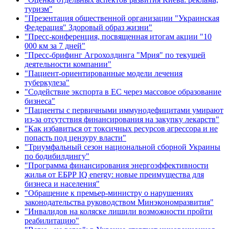
туризм"
"Презентация общественной организации "Украинская
Федерация" Здоровый образ жизни"
"Пресс-конференция, посвященная итогам акции "10
000 км за 7 дней"
"Пресс-брифинг Агрохолдинга "Мрия" по текущей
деятельности компании"
"Пациент-ориентированные модели лечения
туберкулеза"
"Содействие экспорта в ЕС через массовое образование
бизнеса"
"Пациенты с первичными иммунодефицитами умирают
из-за отсутствия финансирования на закупку лекарств"
"Как избавиться от токсичных ресурсов агрессора и не
попасть под цензуру власти"
"Триумфальный сезон национальной сборной Украины
по бодибилдингу"
"Программа финансирования энергоэффективности
жилья от ЕБРР IQ energy: новые преимущества для
бизнеса и населения"
"Обращение к премьер-министру о нарушениях
законодательства руководством Минэкономразвития"
"Инвалидов на коляске лишили возможности пройти
реабилитацию"