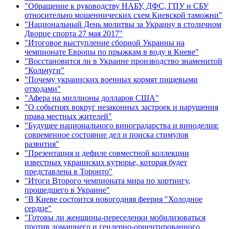
"Обращение к руководству НАБУ, ДФС, ГПУ и СБУ
относительно мошеннических схем Киевской таможни"
"Национальный День молитвы за Украину в столичном
Дворце спорта 27 мая 2017"
"Итоговое выступление сборной Украины на
чемпионате Европы по прыжкам в воду в Киеве"
"Восстановится ли в Украине производство знаменитой
"Кольчуги"
"Почему украинских военных кормят пищевыми
отходами"
"Афера на миллионы долларов США"
"О событиях вокруг незаконных застроек и нарушения
права местных жителей"
"Будущее национального виноградарства и виноделия:
современное состояние дел и поиска стимулов
развития"
"Презентация и дефиле совместной коллекции
известных украинских кутюрье, которая будет
представлена в Торонто"
"Итоги Второго чемпионата мира по хортингу,
прошедшего в Украине"
"В Киеве состоится новогодняя феерия "Холодное
сердце"
"Готовы ли женщины-переселенки мобилизоваться
против домашнего и гендерно-ориентированного