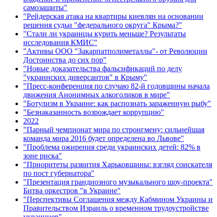
самозащиты"
"Рейдерская атака на квартиры киевлян на основании
решения судьи "федерального округа" Крыма?"
"Стали ли украинцы курить меньше? Результаты
исследования КМИС"
"Активы ООО "Закарпатполиметаллы"- от Революции
Достоинства до сих пор"
"Новые доказательства фальсификаций по делу
"украинских диверсантов" в Крыму"
"Пресс-конференция по случаю 82-й годовщины начала
движения Анонимных алкоголиков в мире"
"Ботулизм в Украине: как распознать зараженную рыбу"
"Безнаказанность возрождает коррупцию"
2022
"Парный чемпионат мира по стронгмену: сильнейшая
команда мира 2016 будет определена во Львове"
"Проблема ожирения среди украинских детей: 82% в
зоне риска"
"Приоритеты развития Харьковщины: взгляд соискателя
по пост губернатора"
"Презентация грандиозного музыкального шоу-проекта"
Битва оркестров "в Украине"
"Перспективы Соглашения между Кабмином Украины и
Правительством Израиль о временном трудоустройстве
украинцев"