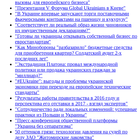
вызовы для европейского бизнеса"
"Презентация V Форума Global Ukrainians в Киеве"
"В Украине впервые запускают торги поставочными
фьючерсными контрактами на пшеницу и кукурузу"
"Соответствует ли реальный образ жизни чиновников
их имущественным декларациям?"
"Готовы ли украинцы открывать собственный бизнес по
евростандартам"
"Как Минобороны "разбазарило" бюджетные средства
для приобретения квартир? Солдатский аудит 2-х
последних лет"
"Экстрадиция Платона: провал международной
политики или продажа украинских граждан за
"миллиард?"
"#EUkraine": выгоды и проблемы украинской
экономики при переходе на европейские технические
стандарты"
"Результаты работы правительства в 2016 году и
перспектива его отставки в 2017 - взгляд экспертов"
"Сотрудничество ради локальных изменений: успешные
практики из Польши и Украины"
"Пресс-конференция общественной платформы
"Украина без сепаратизма"
50 оттенков грязи: технологии давления на судей по
делу ЗАО "Житомирские лакомства"