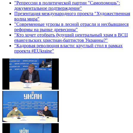
"Репрессии в политической партии "Самопомощь":
документальное подтверждение"
Презентация международного проекта "Художественная
волна мира"
"Современные угрозы в лесной отрасли и несбывшиеся
реформы на рынке древесины"
"Кто хочет отобрать будущий центральный храм в ВСЦ
евангельских христиан-баптистов Украины?"
"Кадровая революция власти: круглый стол в рамках
проекта #EUkraine"