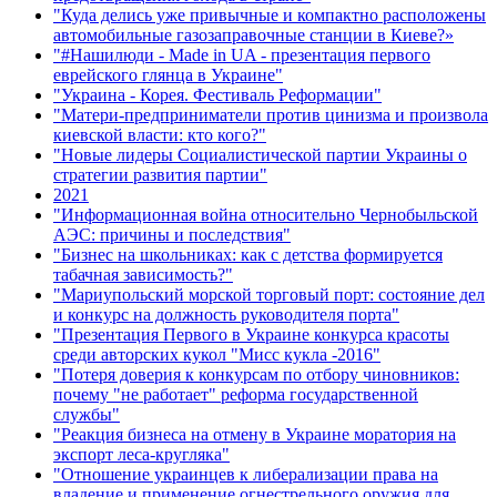
"Куда делись уже привычные и компактно расположены
автомобильные газозаправочные станции в Киеве?»
"#Нашилюди - Made in UA - презентация первого
еврейского глянца в Украине"
"Украина - Корея. Фестиваль Реформации"
"Матери-предприниматели против цинизма и произвола
киевской власти: кто кого?"
"Новые лидеры Социалистической партии Украины о
стратегии развития партии"
2021
"Информационная война относительно Чернобыльской
АЭС: причины и последствия"
"Бизнес на школьниках: как с детства формируется
табачная зависимость?"
"Мариупольский морской торговый порт: состояние дел
и конкурс на должность руководителя порта"
"Презентация Первого в Украине конкурса красоты
среди авторских кукол "Мисс кукла -2016"
"Потеря доверия к конкурсам по отбору чиновников:
почему "не работает" реформа государственной
службы"
"Реакция бизнеса на отмену в Украине моратория на
экспорт леса-кругляка"
"Отношение украинцев к либерализации права на
владение и применение огнестрельного оружия для