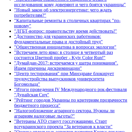
исследования: кому доверяют и чего боятся украинцы"
"Новый закон об электроэнергетике: чего ждать
потребителям?"
"Капитальные ремонты в столичных квартирах "по-
новому"
"ЛГБТ-вопрос: правительству время действовать!"
"Достоинство для украинских работников:
фундаментальные права и достойный труд"
"Общественная инициатива в вопросах экологии"
"Встречаем лето ярко: в столице в четвертый раз
состоится Цветной пробег - Kyiv Color Run!"
"Думайдан-2017: встречаемся у шатра понимания".
Ищем причины дискриминации"
"Центр тестирования" при Минздраве блокирует
трудоустройства выпускников университета
Богомольца"
"Итоги проведения IV Международного рок-фестиваля
"Дунайская Сич"
"Рейтинг городов Украины по критериям прозрачности
бюджетного процесса"
"Налогообложение аграрного сектора. Нужны ли
аграриям налоговые льготы?"
"Ветераны АТО станут госслужащими. Старт
всеукраинского проекта "За ветеранов к власти"
"Оценка отдельных аспектов развития Киева: реклама,