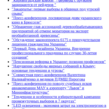
"Кировоградские ковбои" - фермеры с оружием
защищаются от рейдеров "
"Закарпатье: первые выборы в общинах под угрозой
срыва"
"Пресс-конференция, посвященная дням украинского
кино в Брюсселе"
"Обращение глав ассоциаций деревообрабатывающих
предприятий об отмене моратория на экспорт
необработанной древесины"
"Обсуждение законопроекта 6175 о принудительном
лишении гражданства Украины"
"Первый День дизайнера Украины. Внедрение
профессионального праздника по случаю 30-летия
создания"
"Пенсионная реформа в Украине: позиция профсоюзов"
"Нарушение свободы мирных собраний в Крыму:
основные тенденции и угрозы"
"Совместная пресс-конференция Валентина
Наливайченко и медиков ПДМШ Пирогова
"Пресс-конференция по поводу судебных исков
авиакомпании МАУ к аэропорту "Львов" и
Мининфраструктуры"
"Тенденции и особенности избирательной кампании
промежуточных выборов в 7 округах"
"LED освещения - экономия затрат на электроэнергию в