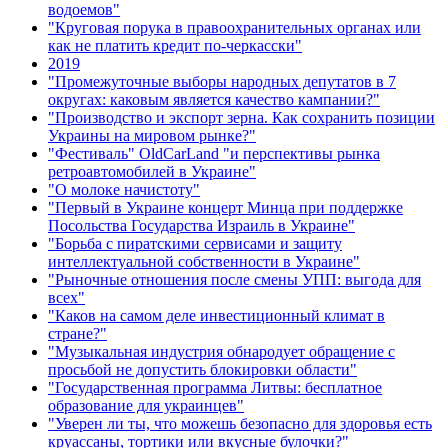
водоемов"
"Круговая порука в правоохранительных органах или
как не платить кредит по-черкасски"
2019
"Промежуточные выборы народных депутатов в 7
округах: каковым является качество кампании?"
"Производство и экспорт зерна. Как сохранить позиции
Украины на мировом рынке?"
"Фестиваль" OldCarLand "и перспективы рынка
ретроавтомобилей в Украине"
"О молоке начистоту"
"Первый в Украине концерт Минца при поддержке
Посольства Государства Израиль в Украине"
"Борьба с пиратскими сервисами и защиту
интеллектуальной собственности в Украине"
"Рыночные отношения после смены УПП: выгода для
всех"
"Каков на самом деле инвестиционный климат в
стране?"
"Музыкальная индустрия обнародует обращение с
просьбой не допустить блокировки области"
"Государственная программа Литвы: бесплатное
образование для украинцев"
"Уверен ли ты, что можешь безопасно для здоровья есть
круассаны, тортики или вкусные булочки?"