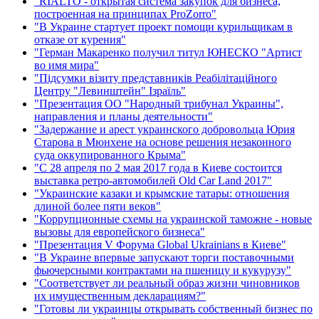
"RIALTO - открытая система закупок для бизнеса,
построенная на принципах ProZorro"
"В Украине стартует проект помощи курильщикам в
отказе от курения"
"Герман Макаренко получил титул ЮНЕСКО "Артист
во имя мира"
"Підсумки візиту представників Реабілітаційного
Центру "Левинштейн" Ізраїль"
"Презентация ОО "Народный трибунал Украины",
направления и планы деятельности"
"Задержание и арест украинского добровольца Юрия
Старова в Мюнхене на основе решения незаконного
суда оккупированного Крыма"
"С 28 апреля по 2 мая 2017 года в Киеве состоится
выставка ретро-автомобилей Old Car Land 2017"
"Украинские казаки и крымские татары: отношения
длиной более пяти веков"
"Коррупционные схемы на украинской таможне - новые
вызовы для европейского бизнеса"
"Презентация V Форума Global Ukrainians в Киеве"
"В Украине впервые запускают торги поставочными
фьючерсными контрактами на пшеницу и кукурузу"
"Соответствует ли реальный образ жизни чиновников
их имущественным декларациям?"
"Готовы ли украинцы открывать собственный бизнес по