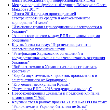
новые возможности для конфессиональных школ"
Международный футбольный турнир "Мемориал Олега
Макарова 2017"
"Итоги 2016 года для производителей
автотранспортных средств и автокомпонентов
корпорации "Эталон"
"Изменение правил присоединений к электросетям в
Украине"
"Анализ конфликтов между ВПЛ и принимающими
общинами"
Круглый стол на тему: "Перспективы развития
современной украинской науки
"Ратификация Харьковских соглашений и
государственная измена или з чего началась оккупация
Украины?"
"Война за землю: в Украине начали расстреливать
крестьян?"
"Борьба двух земельных проектов: провластного и
альтернативного от Корнацкого"
"Кто мешает деоккупации Крыма"
"Результаты ВНО - 2016: тенденции и выводы"
Пресс-конференция Джамалы и предпоказ клипа на
композицию "1944"
Круглый стол в рамках проекта УНИАН-АГРО на тему:
"Рынок земли в Украине: быть или не быть?"