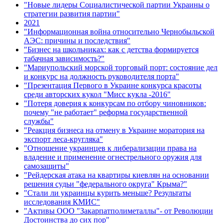
"Новые лидеры Социалистической партии Украины о
стратегии развития партии"
2021
"Информационная война относительно Чернобыльской
АЭС: причины и последствия"
"Бизнес на школьниках: как с детства формируется
табачная зависимость?"
"Мариупольский морской торговый порт: состояние дел
и конкурс на должность руководителя порта"
"Презентация Первого в Украине конкурса красоты
среди авторских кукол "Мисс кукла -2016"
"Потеря доверия к конкурсам по отбору чиновников:
почему "не работает" реформа государственной
службы"
"Реакция бизнеса на отмену в Украине моратория на
экспорт леса-кругляка"
"Отношение украинцев к либерализации права на
владение и применение огнестрельного оружия для
самозащиты"
"Рейдерская атака на квартиры киевлян на основании
решения судьи "федерального округа" Крыма?"
"Стали ли украинцы курить меньше? Результаты
исследования КМИС"
"Активы ООО "Закарпатполиметаллы"- от Революции
Достоинства до сих пор"