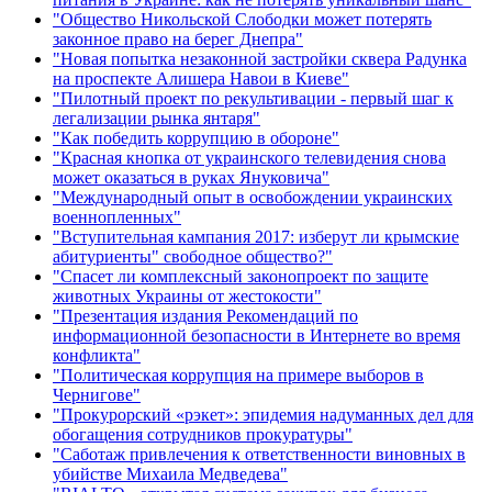
"Общество Никольской Слободки может потерять
законное право на берег Днепра"
"Новая попытка незаконной застройки сквера Радунка
на проспекте Алишера Навои в Киеве"
"Пилотный проект по рекультивации - первый шаг к
легализации рынка янтаря"
"Как победить коррупцию в обороне"
"Красная кнопка от украинского телевидения снова
может оказаться в руках Януковича"
"Международный опыт в освобождении украинских
военнопленных"
"Вступительная кампания 2017: изберут ли крымские
абитуриенты" свободное общество?"
"Спасет ли комплексный законопроект по защите
животных Украины от жестокости"
"Презентация издания Рекомендаций по
информационной безопасности в Интернете во время
конфликта"
"Политическая коррупция на примере выборов в
Чернигове"
"Прокурорский «рэкет»: эпидемия надуманных дел для
обогащения сотрудников прокуратуры"
"Саботаж привлечения к ответственности виновных в
убийстве Михаила Медведева"