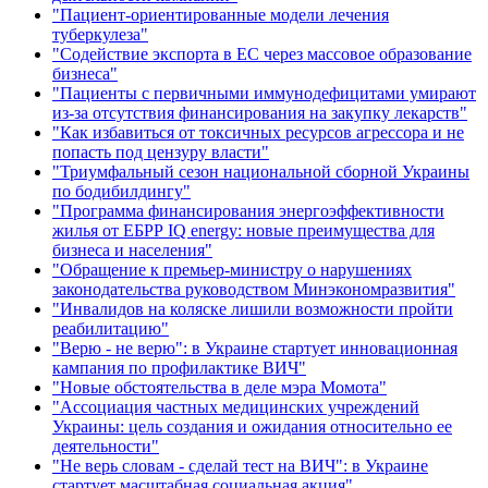
"Пациент-ориентированные модели лечения
туберкулеза"
"Содействие экспорта в ЕС через массовое образование
бизнеса"
"Пациенты с первичными иммунодефицитами умирают
из-за отсутствия финансирования на закупку лекарств"
"Как избавиться от токсичных ресурсов агрессора и не
попасть под цензуру власти"
"Триумфальный сезон национальной сборной Украины
по бодибилдингу"
"Программа финансирования энергоэффективности
жилья от ЕБРР IQ energy: новые преимущества для
бизнеса и населения"
"Обращение к премьер-министру о нарушениях
законодательства руководством Минэкономразвития"
"Инвалидов на коляске лишили возможности пройти
реабилитацию"
"Верю - не верю": в Украине стартует инновационная
кампания по профилактике ВИЧ"
"Новые обстоятельства в деле мэра Момота"
"Ассоциация частных медицинских учреждений
Украины: цель создания и ожидания относительно ее
деятельности"
"Не верь словам - сделай тест на ВИЧ": в Украине
стартует масштабная социальная акция"