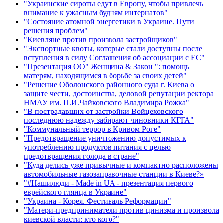
"Украинские сироты едут в Европу, чтобы привлечь
внимание к ужасным будням интернатов"
"Состояние атомной энергетики в Украине. Пути
решения проблем"
"Киевляне против произвола застройщиков"
"Экспортные квоты, которые стали доступны после
вступления в силу Соглашения об ассоциации с ЕС"
"Презентация ОО" Женщина & Закон ": помощь
матерям, находящимся в борьбе за своих детей"
"Решение Оболонского районного суда г. Киева о
защите чести, достоинства, деловой репутации ректора
НМАУ им. П.И.Чайковского Владимира Рожка"
"В пострадавших от застройки Войцеховского
последнюю надежду забирают чиновники КГГА"
"Коммунальный террор в Кривом Роге"
"Предотвращение уничтожению допустимых к
употреблению продуктов питания с целью
предотвращения голода в стране"
"Куда делись уже привычные и компактно расположены
автомобильные газозаправочные станции в Киеве?»
"#Нашилюди - Made in UA - презентация первого
еврейского глянца в Украине"
"Украина - Корея. Фестиваль Реформации"
"Матери-предприниматели против цинизма и произвола
киевской власти: кто кого?"