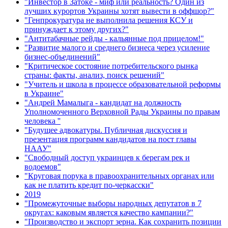
"Инвестор в Затоке - миф или реальность? Один из
лучших курортов Украины хотят вывести в оффшор?"
"Генпрокуратура не выполнила решения КСУ и
принуждает к этому других?"
"Антитабачные рейды - кальянные под прицелом!"
"Развитие малого и среднего бизнеса через усиление
бизнес-объединений"
"Критическое состояние потребительского рынка
страны: факты, анализ, поиск решений"
"Учитель и школа в процессе образовательной реформы
в Украине"
"Андрей Мамалыга - кандидат на должность
Уполномоченного Верховной Рады Украины по правам
человека ''
"Будущее адвокатуры. Публичная дискуссия и
презентация программ кандидатов на пост главы
НААУ"
"Свободный доступ украинцев к берегам рек и
водоемов"
"Круговая порука в правоохранительных органах или
как не платить кредит по-черкасски"
2019
"Промежуточные выборы народных депутатов в 7
округах: каковым является качество кампании?"
"Производство и экспорт зерна. Как сохранить позиции