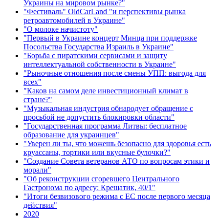
Украины на мировом рынке?"
"Фестиваль" OldCarLand "и перспективы рынка
ретроавтомобилей в Украине"
"О молоке начистоту"
"Первый в Украине концерт Минца при поддержке
Посольства Государства Израиль в Украине"
"Борьба с пиратскими сервисами и защиту
интеллектуальной собственности в Украине"
"Рыночные отношения после смены УПП: выгода для
всех"
"Каков на самом деле инвестиционный климат в
стране?"
"Музыкальная индустрия обнародует обращение с
просьбой не допустить блокировки области"
"Государственная программа Литвы: бесплатное
образование для украинцев"
"Уверен ли ты, что можешь безопасно для здоровья есть
круассаны, тортики или вкусные булочки?"
"Создание Совета ветеранов АТО по вопросам этики и
морали"
"Об реконструкции сгоревшего Центрального
Гастронома по адресу: Крещатик, 40/1"
"Итоги безвизового режима с ЕС после первого месяца
действия"
2020