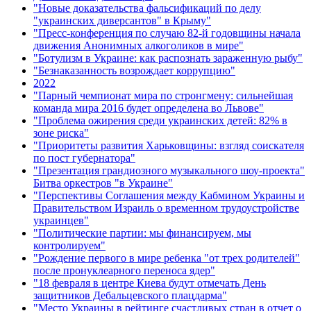
"Новые доказательства фальсификаций по делу
"украинских диверсантов" в Крыму"
"Пресс-конференция по случаю 82-й годовщины начала
движения Анонимных алкоголиков в мире"
"Ботулизм в Украине: как распознать зараженную рыбу"
"Безнаказанность возрождает коррупцию"
2022
"Парный чемпионат мира по стронгмену: сильнейшая
команда мира 2016 будет определена во Львове"
"Проблема ожирения среди украинских детей: 82% в
зоне риска"
"Приоритеты развития Харьковщины: взгляд соискателя
по пост губернатора"
"Презентация грандиозного музыкального шоу-проекта"
Битва оркестров "в Украине"
"Перспективы Соглашения между Кабмином Украины и
Правительством Израиль о временном трудоустройстве
украинцев"
"Политические партии: мы финансируем, мы
контролируем"
"Рождение первого в мире ребенка "от трех родителей"
после пронуклеарного переноса ядер"
"18 февраля в центре Киева будут отмечать День
защитников Дебальцевского плацдарма"
"Место Украины в рейтинге счастливых стран в отчет о