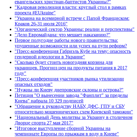
евангельских христиан-баптистов Украины?"
"Кадровая революция власти: круглый стол в рамках
проекта #EUkraine"
"Украина на всемирной встрече с Папой Франциском:
Краков 26-31 июля 2016"
"Органический сектор Украины: реалии и перспективы"
"Дело Евромайдана: что мешает наказанию?"
Первое полугодие работы нового правительства:
упущенные возможности или успех на пути реформ?
"Пресс-конференция Габриэль Кубе на тему: опасность
гендерной идеологии в Украине"
"Сколько будет стоить новогодняя корзина для
украинцев. Прогноз цен на продукты питания в 2017
году"
"Пресс-конференция участников рынка утилизации
опасных отходов"
"Нужны ли Киеву днепровские склоны и острова?"
Петиция "О вынесении завода "Фанплит" за пределы
Киева" набрала 10 329 подписей
"Обращение к руководству НАБУ, ДФС, ГПУ и СБУ
относительно мошеннических схем Киевской таможни"
"Национальный День молитвы за Украину в столичном
Дворце спорта 27 мая 2017"
"Итоговое выступление сборной Украины на
чемпионате Европы по прыжкам в воду в Киеве"