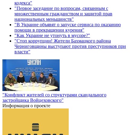
кодекса"
"Первое заседание по вопросам, связанным с
множественным гражданством и защитой прав
национальных меньшинств"
"В Украине объявят о запуске сервиса по оказанию
помощи в прекращении курения"
"Как Украине не утонуть в мусоре?"
"Стоп коррупции! Жители Бахмацкого района
Черниговщины выступают против преступников при
власти"
"Конфликт жителей со структурами скандального
застройщика Войцеховского"
Информация о проекте