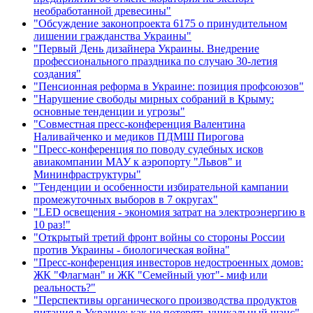
необработанной древесины"
"Обсуждение законопроекта 6175 о принудительном
лишении гражданства Украины"
"Первый День дизайнера Украины. Внедрение
профессионального праздника по случаю 30-летия
создания"
"Пенсионная реформа в Украине: позиция профсоюзов"
"Нарушение свободы мирных собраний в Крыму:
основные тенденции и угрозы"
"Совместная пресс-конференция Валентина
Наливайченко и медиков ПДМШ Пирогова
"Пресс-конференция по поводу судебных исков
авиакомпании МАУ к аэропорту "Львов" и
Мининфраструктуры"
"Тенденции и особенности избирательной кампании
промежуточных выборов в 7 округах"
"LED освещения - экономия затрат на электроэнергию в
10 раз!"
"Открытый третий фронт войны со стороны России
против Украины - биологическая война"
"Пресс-конференция инвесторов недостроенных домов:
ЖК "Флагман" и ЖК "Семейный уют"- миф или
реальность?"
"Перспективы органического производства продуктов
питания в Украине: как не потерять уникальный шанс"