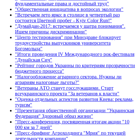
фундаментальные права и достойный труд"
"Общественная инициатива в вопросах экологии"
"Встречаем лето ярко: в столице в четвертый раз
состоится Цветной пробег - Kyiv Color Run!"
"Думайдан-2017: встречаемся у шатра понимания".
Ищем причины дискриминации"
"Центр тестирования" при Минздраве блокирует
трудоустройства выпускников университета
Богомольца"
"Итоги проведения IV Международного рок-фестиваля
"Дунайская Сич"
"Рейтинг городов Украины по критериям прозрачности
бюджетного процесса"
"Налогообложение аграрного сектора. Нужны ли
аграриям налоговые льготы?"
"Ветераны АТО станут госслужащими. Старт
всеукраинского проекта "За ветеранов к власти"
"Оценка отдельных аспектов развития Киева: реклама,
туризм"
"Презентация общественной организации "Украинская
Федерация" Здоровый образ жизни"
"Пресс-конференция, посвященная итогам акции "10
000 км за 7 дней"
"Пресс-брифинг Агрохолдинга "Мрия" по текущей
деятельности компании"