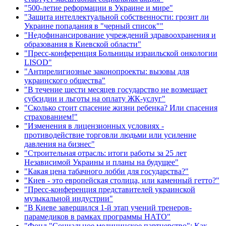
"500-летие реформации в Украине и мире"
"Защита интеллектуальной собственности: грозит ли
Украине попадания в "черный список""
"Недофинансирование учреждений здравоохранения и
образования в Киевской области"
"Пресс-конференция Больницы израильской онкологии
LISOD"
"Антирелигиозные законопроекты: вызовы для
украинского общества"
"В течение шести месяцев государство не возмещает
субсидии и льготы на оплату ЖК-услуг"
"Сколько стоит спасение жизни ребенка? Или спасения
страхованием!"
"Изменения в лицензионных условиях -
противодействие торговли людьми или усиление
давления на бизнес"
"Строительная отрасль: итоги работы за 25 лет
Независимой Украины и планы на будущее"
"Какая цена табачного лобби для государства?"
"Киев - это европейская столица, или каменный гетто?"
"Пресс-конференция представителей украинской
музыкальной индустрии"
"В Киеве завершился 1-й этап учений тренеров-
парамедиков в рамках программы НАТО"
"Фонд "Социальное медицинское партнерство": Как