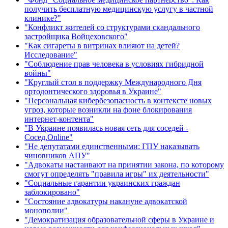
получить бесплатную медицинскую услугу в частной
клинике?"
"Конфликт жителей со структурами скандального
застройщика Войцеховского"
"Как сигареты в витринах влияют на детей?
Исследование"
"Соблюдение прав человека в условиях гибридной
войны"
"Круглый стол в поддержку Международного Дня
ортодонтического здоровья в Украине"
"Персональная кибербезопасность в контексте новых
угроз, которые возникли на фоне блокирования
интернет-контента"
"В Украине появилась новая сеть для соседей -
Сосед.Online"
"Не депутатами единственными: ГПУ наказывать
чиновников АПУ"
"Адвокаты настаивают на принятии закона, по которому
смогут определять "правила игры" их деятельности"
"Социальные гарантии украинских граждан
заблокировано"
"Состояние адвокатуры накануне адвокатской
монополии"
"Демократизация образовательной сферы в Украине и