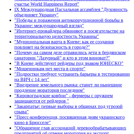
счастье World Happiness Report"
ІХ Международная Пасхальная ассамблея "Духовность
объединяет Украину"
"Победы и поражения антикоррупционной борьбы в
Украине: международный взгляд"
"Интернет-провайдера обвиняют в посягательстве на
территориальную целостность Украины"
"Муниципальная варта в Киеве: как ее создания
повлияет на безопасность в городе?"
"Почему на самом деле отравились дети в бердянском
санатории "Лазурный" и кто в этом виноват?"
"В Киеве действуют рейдеры под знаком ЮНЕСКО"
"Мошенникам нет места в спорте"
"Подростки требуют устранить барьеры в тестировании
на ВИЧ с 14 лет"
"Внедрение земельного рынка: станет ли нынешние
продление моратория последним"
"Кировоградские ковбои" - фермеры с оружием
защищаются от рейдеров "
"Закарпатье: первые выборы в общинах под угрозой
срыва"
"Пресс-конференция, посвященная дням украинского
кино в Брюсселе"
"Обращение глав ассоциаций деревообрабатывающих
предприятий об отмене моратория на экспорт