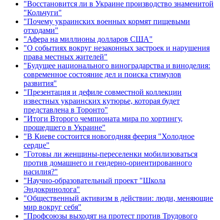
"Восстановится ли в Украине производство знаменитой
"Кольчуги"
"Почему украинских военных кормят пищевыми
отходами"
"Афера на миллионы долларов США"
"О событиях вокруг незаконных застроек и нарушения
права местных жителей"
"Будущее национального виноградарства и виноделия:
современное состояние дел и поиска стимулов
развития"
"Презентация и дефиле совместной коллекции
известных украинских кутюрье, которая будет
представлена в Торонто"
"Итоги Второго чемпионата мира по хортингу,
прошедшего в Украине"
"В Киеве состоится новогодняя феерия "Холодное
сердце"
"Готовы ли женщины-переселенки мобилизоваться
против домашнего и гендерно-ориентированного
насилия?"
"Научно-образовательный проект "Школа
Эндокринолога"
"Общественный активизм в действии: люди, меняющие
мир вокруг себя"
"Профсоюзы выходят на протест против Трудового