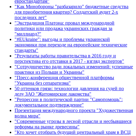
евростандартам"
"Как Минобороны "разбазарило" бюджетные средства
для приобретения квартир? Солдатский аудит 2-х
последних лет"
"Экстрадиция Платона: провал международной
политики или продажа украинских граждан за
"миллиард?"
"#EUkraine": выгоды и проблемы украинской
экономики при переходе на европейские технические
стандарты"
"Результаты работы правительства в 2016 году и
перспектива его отставки в 2017 - взгляд экспертов"
"Сотрудничество ради локальных изменений: успешные
практики из Польши и Украины"
"Пресс-конференция общественной платформы
"Украина без сепаратизма"
50 оттенков грязи: технологии давления на судей по
делу ЗАО "Житомирские лакомства"
"Репрессии в политической партии "Самопомощь":
документальное подтверждение"
Презентация международного проекта "Художественная
волна мира"
"Современные угрозы в лесной отрасли и несбывшиеся
реформы на рынке древесины"
"Кто хочет отобрать будущий центральный храм в ВСЦ