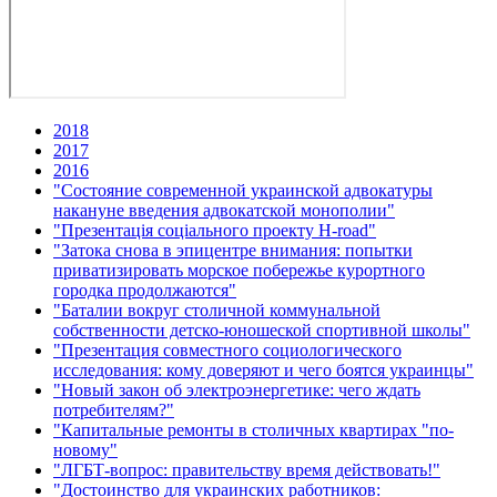
2018
2017
2016
"Состояние современной украинской адвокатуры
накануне введения адвокатской монополии"
"Презентація соціального проекту H-road"
"Затока снова в эпицентре внимания: попытки
приватизировать морское побережье курортного
городка продолжаются"
"Баталии вокруг столичной коммунальной
собственности детско-юношеской спортивной школы"
"Презентация совместного социологического
исследования: кому доверяют и чего боятся украинцы"
"Новый закон об электроэнергетике: чего ждать
потребителям?"
"Капитальные ремонты в столичных квартирах "по-
новому"
"ЛГБТ-вопрос: правительству время действовать!"
"Достоинство для украинских работников: