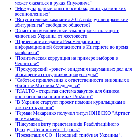
может оказаться в руках Януковича"
"Международный опыт в освобождении украинских
военнопленных"
"Вступительная кампания 2017: изберут ли крымские
абитуриенты" свободное общество?"
"Спасет ли комплексный законопроект по защите
животных Украины от жестокости"
"Презентация издания Рекомендаций по
информационной безопасности в Интернете во время
конфликта"
"Политическая коррупция на примере выборов в
Чернигове"
"Прокурорский «рэкет»: эпидемия надуманных дел для
обогащения сотрудников прокуратуры"
"Саботаж привлечения к ответственности виновных в
убийстве Михаила Медведева"
"RIALTO - открытая система закупок для бизнеса,
построенная на принципах ProZorro"
"В Украине стартует проект помощи курильщикам в
отказе от курения"
"Герман Макаренко получил титул ЮНЕСКО "Артист
во имя мира"
"Підсумки візиту представників Реабілітаційного
Центру "Левинштейн" Ізраїль"
"Презентация ОО "Народный трибунал Украины",