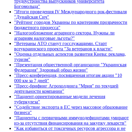
трудоустройства выпускников университета
Богомольца"
"Итоги проведения IV Международного рок-фестиваля
"Дунайская Сич"
"Рейтинг городов Украины по критериям прозрачности
бюджетного процесса"
"Налогообложение аграрного сектора. Нужны ли
аграриям налоговые льготы?"
"Ветераны АТО станут госслужащими. Старт
всеукраинского проекта "За ветеранов к власти"
"Оценка отдельных аспектов развития Киева: реклама,
туризм"
"Презентация общественной организации "Украинская
Федерация" Здоровый образ жизни"
"Пресс-конференция, посвященная итогам акции "10
000 км за 7 дней"
"Пресс-брифинг Агрохолдинга "Мрия" по текущей
деятельности компании"
"Пациент-ориентированные модели лечения
туберкулеза"
"Содействие экспорта в ЕС через массовое образование
бизнеса"
"Пациенты с первичными иммунодефицитами умирают
из-за отсутствия финансирования на закупку лекарств"
"Как избавиться от токсичных ресурсов агрессора и не