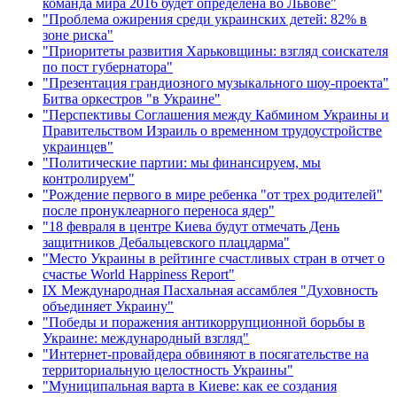
команда мира 2016 будет определена во Львове"
"Проблема ожирения среди украинских детей: 82% в
зоне риска"
"Приоритеты развития Харьковщины: взгляд соискателя
по пост губернатора"
"Презентация грандиозного музыкального шоу-проекта"
Битва оркестров "в Украине"
"Перспективы Соглашения между Кабмином Украины и
Правительством Израиль о временном трудоустройстве
украинцев"
"Политические партии: мы финансируем, мы
контролируем"
"Рождение первого в мире ребенка "от трех родителей"
после пронуклеарного переноса ядер"
"18 февраля в центре Киева будут отмечать День
защитников Дебальцевского плацдарма"
"Место Украины в рейтинге счастливых стран в отчет о
счастье World Happiness Report"
ІХ Международная Пасхальная ассамблея "Духовность
объединяет Украину"
"Победы и поражения антикоррупционной борьбы в
Украине: международный взгляд"
"Интернет-провайдера обвиняют в посягательстве на
территориальную целостность Украины"
"Муниципальная варта в Киеве: как ее создания