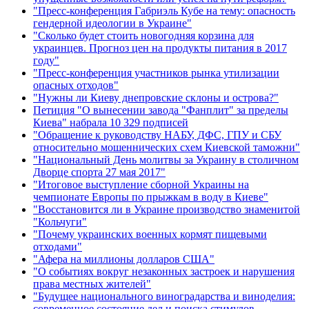
"Пресс-конференция Габриэль Кубе на тему: опасность
гендерной идеологии в Украине"
"Сколько будет стоить новогодняя корзина для
украинцев. Прогноз цен на продукты питания в 2017
году"
"Пресс-конференция участников рынка утилизации
опасных отходов"
"Нужны ли Киеву днепровские склоны и острова?"
Петиция "О вынесении завода "Фанплит" за пределы
Киева" набрала 10 329 подписей
"Обращение к руководству НАБУ, ДФС, ГПУ и СБУ
относительно мошеннических схем Киевской таможни"
"Национальный День молитвы за Украину в столичном
Дворце спорта 27 мая 2017"
"Итоговое выступление сборной Украины на
чемпионате Европы по прыжкам в воду в Киеве"
"Восстановится ли в Украине производство знаменитой
"Кольчуги"
"Почему украинских военных кормят пищевыми
отходами"
"Афера на миллионы долларов США"
"О событиях вокруг незаконных застроек и нарушения
права местных жителей"
"Будущее национального виноградарства и виноделия:
современное состояние дел и поиска стимулов