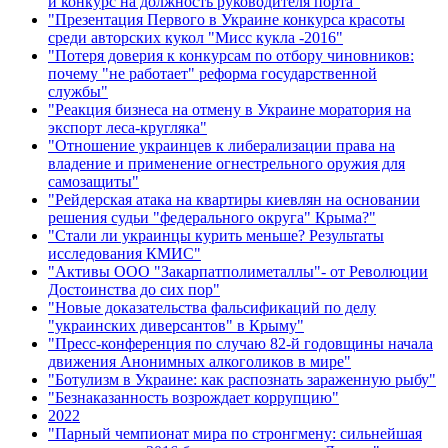
и конкурс на должность руководителя порта"
"Презентация Первого в Украине конкурса красоты
среди авторских кукол "Мисс кукла -2016"
"Потеря доверия к конкурсам по отбору чиновников:
почему "не работает" реформа государственной
службы"
"Реакция бизнеса на отмену в Украине моратория на
экспорт леса-кругляка"
"Отношение украинцев к либерализации права на
владение и применение огнестрельного оружия для
самозащиты"
"Рейдерская атака на квартиры киевлян на основании
решения судьи "федерального округа" Крыма?"
"Стали ли украинцы курить меньше? Результаты
исследования КМИС"
"Активы ООО "Закарпатполиметаллы"- от Революции
Достоинства до сих пор"
"Новые доказательства фальсификаций по делу
"украинских диверсантов" в Крыму"
"Пресс-конференция по случаю 82-й годовщины начала
движения Анонимных алкоголиков в мире"
"Ботулизм в Украине: как распознать зараженную рыбу"
"Безнаказанность возрождает коррупцию"
2022
"Парный чемпионат мира по стронгмену: сильнейшая