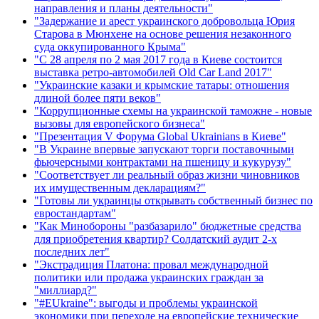
направления и планы деятельности"
"Задержание и арест украинского добровольца Юрия
Старова в Мюнхене на основе решения незаконного
суда оккупированного Крыма"
"С 28 апреля по 2 мая 2017 года в Киеве состоится
выставка ретро-автомобилей Old Car Land 2017"
"Украинские казаки и крымские татары: отношения
длиной более пяти веков"
"Коррупционные схемы на украинской таможне - новые
вызовы для европейского бизнеса"
"Презентация V Форума Global Ukrainians в Киеве"
"В Украине впервые запускают торги поставочными
фьючерсными контрактами на пшеницу и кукурузу"
"Соответствует ли реальный образ жизни чиновников
их имущественным декларациям?"
"Готовы ли украинцы открывать собственный бизнес по
евростандартам"
"Как Минобороны "разбазарило" бюджетные средства
для приобретения квартир? Солдатский аудит 2-х
последних лет"
"Экстрадиция Платона: провал международной
политики или продажа украинских граждан за
"миллиард?"
"#EUkraine": выгоды и проблемы украинской
экономики при переходе на европейские технические