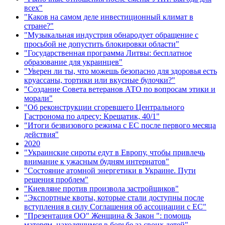
всех"
"Каков на самом деле инвестиционный климат в
стране?"
"Музыкальная индустрия обнародует обращение с
просьбой не допустить блокировки области"
"Государственная программа Литвы: бесплатное
образование для украинцев"
"Уверен ли ты, что можешь безопасно для здоровья есть
круассаны, тортики или вкусные булочки?"
"Создание Совета ветеранов АТО по вопросам этики и
морали"
"Об реконструкции сгоревшего Центрального
Гастронома по адресу: Крещатик, 40/1"
"Итоги безвизового режима с ЕС после первого месяца
действия"
2020
"Украинские сироты едут в Европу, чтобы привлечь
внимание к ужасным будням интернатов"
"Состояние атомной энергетики в Украине. Пути
решения проблем"
"Киевляне против произвола застройщиков"
"Экспортные квоты, которые стали доступны после
вступления в силу Соглашения об ассоциации с ЕС"
"Презентация ОО" Женщина & Закон ": помощь
матерям, находящимся в борьбе за своих детей"