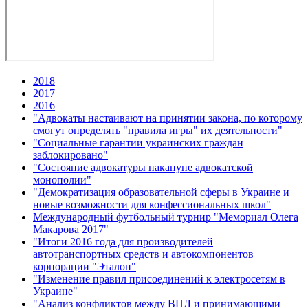
2018
2017
2016
"Адвокаты настаивают на принятии закона, по которому
смогут определять "правила игры" их деятельности"
"Социальные гарантии украинских граждан
заблокировано"
"Состояние адвокатуры накануне адвокатской
монополии"
"Демократизация образовательной сферы в Украине и
новые возможности для конфессиональных школ"
Международный футбольный турнир "Мемориал Олега
Макарова 2017"
"Итоги 2016 года для производителей
автотранспортных средств и автокомпонентов
корпорации "Эталон"
"Изменение правил присоединений к электросетям в
Украине"
"Анализ конфликтов между ВПЛ и принимающими