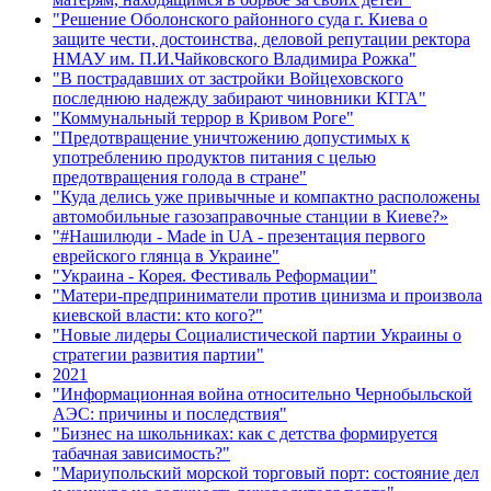
"Решение Оболонского районного суда г. Киева о
защите чести, достоинства, деловой репутации ректора
НМАУ им. П.И.Чайковского Владимира Рожка"
"В пострадавших от застройки Войцеховского
последнюю надежду забирают чиновники КГГА"
"Коммунальный террор в Кривом Роге"
"Предотвращение уничтожению допустимых к
употреблению продуктов питания с целью
предотвращения голода в стране"
"Куда делись уже привычные и компактно расположены
автомобильные газозаправочные станции в Киеве?»
"#Нашилюди - Made in UA - презентация первого
еврейского глянца в Украине"
"Украина - Корея. Фестиваль Реформации"
"Матери-предприниматели против цинизма и произвола
киевской власти: кто кого?"
"Новые лидеры Социалистической партии Украины о
стратегии развития партии"
2021
"Информационная война относительно Чернобыльской
АЭС: причины и последствия"
"Бизнес на школьниках: как с детства формируется
табачная зависимость?"
"Мариупольский морской торговый порт: состояние дел