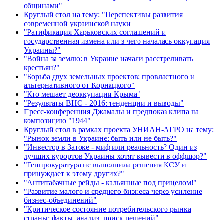
общинами"
Круглый стол на тему: "Перспективы развития
современной украинской науки
"Ратификация Харьковских соглашений и
государственная измена или з чего началась оккупация
Украины?"
"Война за землю: в Украине начали расстреливать
крестьян?"
"Борьба двух земельных проектов: провластного и
альтернативного от Корнацкого"
"Кто мешает деоккупации Крыма"
"Результаты ВНО - 2016: тенденции и выводы"
Пресс-конференция Джамалы и предпоказ клипа на
композицию "1944"
Круглый стол в рамках проекта УНИАН-АГРО на тему:
"Рынок земли в Украине: быть или не быть?"
"Инвестор в Затоке - миф или реальность? Один из
лучших курортов Украины хотят вывести в оффшор?"
"Генпрокуратура не выполнила решения КСУ и
принуждает к этому других?"
"Антитабачные рейды - кальянные под прицелом!"
"Развитие малого и среднего бизнеса через усиление
бизнес-объединений"
"Критическое состояние потребительского рынка
страны: факты, анализ, поиск решений"