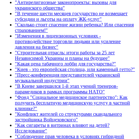
"Антирелигиозные законопроекты: вызовы для
украинского общества"
"В течение шести месяцев государство не возмещает
субсидии и льготы на оплату ЖК-услуг"
"Сколько стоит спасение жизни ребенка? Или спасения
страхованием!"
"Изменения в лицензионных условиях -
противодействие торговли людьми или усиление
давления на бизнес"
"Строительная отрасль: итоги работы за 25 лет
Независимой Украины и планы на будущее"
"Какая цена табачного лобби для государства?"
"Киев - это европейская столица, или каменный гетто?"
"Пресс-конференция представителей украинской
музыкальной индустрии"
"В Киеве завершился 1-й этап учений тренеров-
парамедиков в рамках программы НАТО"
"Фонд "Социальное медицинское партнерство": Как
получить бесплатную медицинскую услугу в частной
клинике?"
"Конфликт жителей со структурами скандального
застройщика Войцеховского"
"Как сигареты в витринах влияют на детей?
Исследование"
"Соблюдение прав человека в условиях гибридной