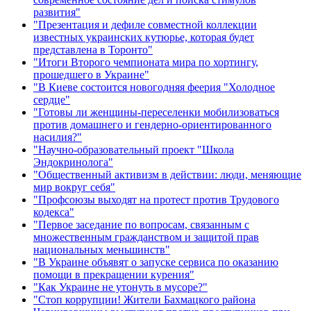
развития"
"Презентация и дефиле совместной коллекции
известных украинских кутюрье, которая будет
представлена в Торонто"
"Итоги Второго чемпионата мира по хортингу,
прошедшего в Украине"
"В Киеве состоится новогодняя феерия "Холодное
сердце"
"Готовы ли женщины-переселенки мобилизоваться
против домашнего и гендерно-ориентированного
насилия?"
"Научно-образовательный проект "Школа
Эндокринолога"
"Общественный активизм в действии: люди, меняющие
мир вокруг себя"
"Профсоюзы выходят на протест против Трудового
кодекса"
"Первое заседание по вопросам, связанным с
множественным гражданством и защитой прав
национальных меньшинств"
"В Украине объявят о запуске сервиса по оказанию
помощи в прекращении курения"
"Как Украине не утонуть в мусоре?"
"Стоп коррупции! Жители Бахмацкого района