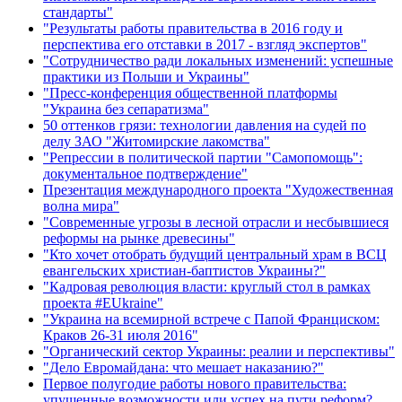
стандарты"
"Результаты работы правительства в 2016 году и
перспектива его отставки в 2017 - взгляд экспертов"
"Сотрудничество ради локальных изменений: успешные
практики из Польши и Украины"
"Пресс-конференция общественной платформы
"Украина без сепаратизма"
50 оттенков грязи: технологии давления на судей по
делу ЗАО "Житомирские лакомства"
"Репрессии в политической партии "Самопомощь":
документальное подтверждение"
Презентация международного проекта "Художественная
волна мира"
"Современные угрозы в лесной отрасли и несбывшиеся
реформы на рынке древесины"
"Кто хочет отобрать будущий центральный храм в ВСЦ
евангельских христиан-баптистов Украины?"
"Кадровая революция власти: круглый стол в рамках
проекта #EUkraine"
"Украина на всемирной встрече с Папой Франциском:
Краков 26-31 июля 2016"
"Органический сектор Украины: реалии и перспективы"
"Дело Евромайдана: что мешает наказанию?"
Первое полугодие работы нового правительства:
упущенные возможности или успех на пути реформ?