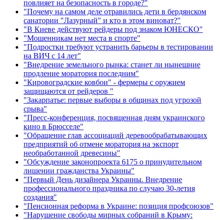
повлияет на безопасность в городе?"
"Почему на самом деле отравились дети в бердянском
санатории "Лазурный" и кто в этом виноват?"
"В Киеве действуют рейдеры под знаком ЮНЕСКО"
"Мошенникам нет места в спорте"
"Подростки требуют устранить барьеры в тестировании
на ВИЧ с 14 лет"
"Внедрение земельного рынка: станет ли нынешние
продление моратория последним"
"Кировоградские ковбои" - фермеры с оружием
защищаются от рейдеров "
"Закарпатье: первые выборы в общинах под угрозой
срыва"
"Пресс-конференция, посвященная дням украинского
кино в Брюсселе"
"Обращение глав ассоциаций деревообрабатывающих
предприятий об отмене моратория на экспорт
необработанной древесины"
"Обсуждение законопроекта 6175 о принудительном
лишении гражданства Украины"
"Первый День дизайнера Украины. Внедрение
профессионального праздника по случаю 30-летия
создания"
"Пенсионная реформа в Украине: позиция профсоюзов"
"Нарушение свободы мирных собраний в Крыму: