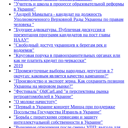
"Учитель и школа в процессе образовательной реформы
в Украине"
"Андрей Мамалыга - кандидат на должность
Уполномоченного Верховной Рады Украины по правам
человека ''
"Будущее адвокатуры. Публичная дискуссия и
презентация программ кандидатов на пост главы
НААУ"
"Свободный доступ украинцев к берегам рек и
водоемов"
"Круговая порука в правоохранительных органах или
как не платить кредит по-черкасски"
2019
"Промежуточные выборы народных депутатов в 7
округах: каковым является качество кампании?"
"Производство и экспорт зерна. Как сохранить позиции
Украины на мировом рынке?"
"Фестиваль" OldCarLand "и перспективы рынка
ретроавтомобилей в Украине"
"О молоке начистоту"
"Первый в Украине концерт Минца при поддержке
Посольства Государства Израиль в Украине"
"Борьба с пиратскими сервисами и защиту
интеллектуальной собственности в Украине"
"Рыночные отношения после смены УПП: выгода для