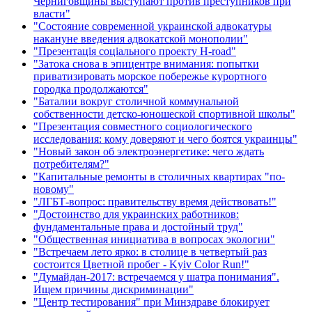
Черниговщины выступают против преступников при
власти"
"Состояние современной украинской адвокатуры
накануне введения адвокатской монополии"
"Презентація соціального проекту H-road"
"Затока снова в эпицентре внимания: попытки
приватизировать морское побережье курортного
городка продолжаются"
"Баталии вокруг столичной коммунальной
собственности детско-юношеской спортивной школы"
"Презентация совместного социологического
исследования: кому доверяют и чего боятся украинцы"
"Новый закон об электроэнергетике: чего ждать
потребителям?"
"Капитальные ремонты в столичных квартирах "по-
новому"
"ЛГБТ-вопрос: правительству время действовать!"
"Достоинство для украинских работников:
фундаментальные права и достойный труд"
"Общественная инициатива в вопросах экологии"
"Встречаем лето ярко: в столице в четвертый раз
состоится Цветной пробег - Kyiv Color Run!"
"Думайдан-2017: встречаемся у шатра понимания".
Ищем причины дискриминации"
"Центр тестирования" при Минздраве блокирует