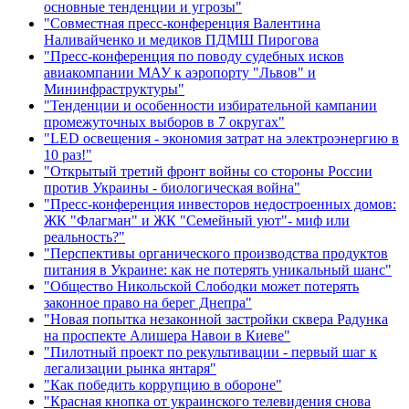
основные тенденции и угрозы"
"Совместная пресс-конференция Валентина
Наливайченко и медиков ПДМШ Пирогова
"Пресс-конференция по поводу судебных исков
авиакомпании МАУ к аэропорту "Львов" и
Мининфраструктуры"
"Тенденции и особенности избирательной кампании
промежуточных выборов в 7 округах"
"LED освещения - экономия затрат на электроэнергию в
10 раз!"
"Открытый третий фронт войны со стороны России
против Украины - биологическая война"
"Пресс-конференция инвесторов недостроенных домов:
ЖК "Флагман" и ЖК "Семейный уют"- миф или
реальность?"
"Перспективы органического производства продуктов
питания в Украине: как не потерять уникальный шанс"
"Общество Никольской Слободки может потерять
законное право на берег Днепра"
"Новая попытка незаконной застройки сквера Радунка
на проспекте Алишера Навои в Киеве"
"Пилотный проект по рекультивации - первый шаг к
легализации рынка янтаря"
"Как победить коррупцию в обороне"
"Красная кнопка от украинского телевидения снова