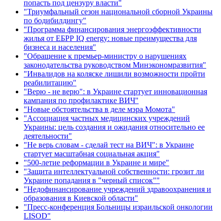
попасть под цензуру власти"
"Триумфальный сезон национальной сборной Украины
по бодибилдингу"
"Программа финансирования энергоэффективности
жилья от ЕБРР IQ energy: новые преимущества для
бизнеса и населения"
"Обращение к премьер-министру о нарушениях
законодательства руководством Минэкономразвития"
"Инвалидов на коляске лишили возможности пройти
реабилитацию"
"Верю - не верю": в Украине стартует инновационная
кампания по профилактике ВИЧ"
"Новые обстоятельства в деле мэра Момота"
"Ассоциация частных медицинских учреждений
Украины: цель создания и ожидания относительно ее
деятельности"
"Не верь словам - сделай тест на ВИЧ": в Украине
стартует масштабная социальная акция"
"500-летие реформации в Украине и мире"
"Защита интеллектуальной собственности: грозит ли
Украине попадания в "черный список""
"Недофинансирование учреждений здравоохранения и
образования в Киевской области"
"Пресс-конференция Больницы израильской онкологии
LISOD"