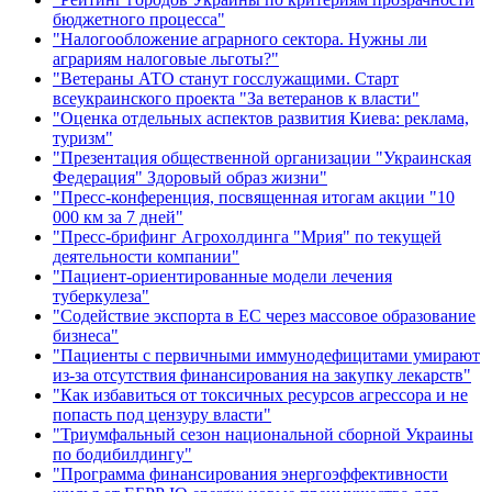
бюджетного процесса"
"Налогообложение аграрного сектора. Нужны ли
аграриям налоговые льготы?"
"Ветераны АТО станут госслужащими. Старт
всеукраинского проекта "За ветеранов к власти"
"Оценка отдельных аспектов развития Киева: реклама,
туризм"
"Презентация общественной организации "Украинская
Федерация" Здоровый образ жизни"
"Пресс-конференция, посвященная итогам акции "10
000 км за 7 дней"
"Пресс-брифинг Агрохолдинга "Мрия" по текущей
деятельности компании"
"Пациент-ориентированные модели лечения
туберкулеза"
"Содействие экспорта в ЕС через массовое образование
бизнеса"
"Пациенты с первичными иммунодефицитами умирают
из-за отсутствия финансирования на закупку лекарств"
"Как избавиться от токсичных ресурсов агрессора и не
попасть под цензуру власти"
"Триумфальный сезон национальной сборной Украины
по бодибилдингу"
"Программа финансирования энергоэффективности