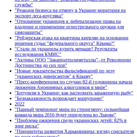
службы"
"Реакция бизнеса на отмену в Украине моратория на
экспорт леса-кругляка"
"Отношение украинцев к либерализации права на
владение и применение огнестрельного оружия для
самозащиты"
"Рейдерская атака на квартиры киевлян на основании
решения судьи "федерального округа" Крыма?"
"Стали ли украинцы курить меньше? Результаты
исследования КМИС"
"Активы ООО "Закарпатполиметаллы"- от Революции
Достоинства до сих пор"
"Новые доказательства фальсификаций по делу
"украинских диверсантов" в Крыму"
"Пресс-конференция по случаю 82-й годовщины начала
движения Анонимных алкоголиков в мире"
"Ботулизм в Украине: как распознать зараженную рыбу"
"Безнаказанность возрождает коррупцию"
2022
"Парный чемпионат мира по стронгмену: сильнейшая
команда мира 2016 будет определена во Львове"
"Проблема ожирения среди украинских детей: 82% в
зоне риска"
"Приоритеты развития Харьковщины: взгляд соискателя
по пост губернатора"