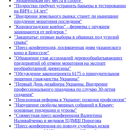
"Мошенникам нет места в спорте"
"Подростки требуют устранить барьеры в тестировании
на ВИЧ с 14 лет"
"Внедрение земельного рынка: станет ли нынешние
продление моратория последним"
"Кировоградские ковбои" - фермеры с оружием
защищаются от рейдеров "
"Закарпатье: первые выборы в общинах под угрозой
срыва"
"Пресс-конференция, посвященная дням украинского
кино в Брюсселе"
"Обращение глав ассоциаций деревообрабатывающих
предприятий об отмене моратория на экспорт
необработанной древесины"
"Обсуждение законопроекта 6175 о принудительном
лишении гражданства Украины"
"Первый День дизайнера Украины. Внедрение
профессионального праздника по случаю 30-летия
создания"
"Пенсионная реформа в Украине: позиция профсоюзов"
"Нарушение свободы мирных собраний в Крыму:
основные тенденции и угрозы"
"Совместная пресс-конференция Валентина
Наливайченко и медиков ПДМШ Пирогова
"Пресс-конференция по поводу судебных исков