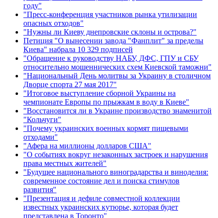
году"
"Пресс-конференция участников рынка утилизации
опасных отходов"
"Нужны ли Киеву днепровские склоны и острова?"
Петиция "О вынесении завода "Фанплит" за пределы
Киева" набрала 10 329 подписей
"Обращение к руководству НАБУ, ДФС, ГПУ и СБУ
относительно мошеннических схем Киевской таможни"
"Национальный День молитвы за Украину в столичном
Дворце спорта 27 мая 2017"
"Итоговое выступление сборной Украины на
чемпионате Европы по прыжкам в воду в Киеве"
"Восстановится ли в Украине производство знаменитой
"Кольчуги"
"Почему украинских военных кормят пищевыми
отходами"
"Афера на миллионы долларов США"
"О событиях вокруг незаконных застроек и нарушения
права местных жителей"
"Будущее национального виноградарства и виноделия:
современное состояние дел и поиска стимулов
развития"
"Презентация и дефиле совместной коллекции
известных украинских кутюрье, которая будет
представлена в Торонто"