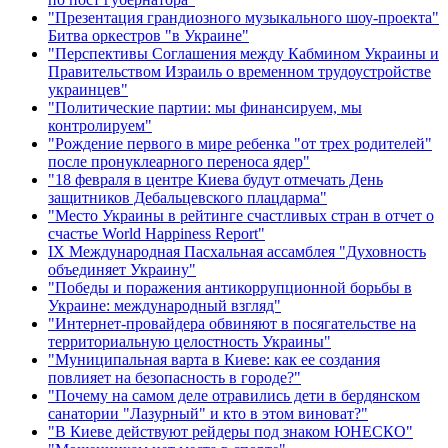
"Презентация грандиозного музыкального шоу-проекта"
Битва оркестров "в Украине"
"Перспективы Соглашения между Кабмином Украины и
Правительством Израиль о временном трудоустройстве
украинцев"
"Политические партии: мы финансируем, мы
контролируем"
"Рождение первого в мире ребенка "от трех родителей"
после пронуклеарного переноса ядер"
"18 февраля в центре Киева будут отмечать День
защитников Дебальцевского плацдарма"
"Место Украины в рейтинге счастливых стран в отчет о
счастье World Happiness Report"
ІХ Международная Пасхальная ассамблея "Духовность
объединяет Украину"
"Победы и поражения антикоррупционной борьбы в
Украине: международный взгляд"
"Интернет-провайдера обвиняют в посягательстве на
территориальную целостность Украины"
"Муниципальная варта в Киеве: как ее создания
повлияет на безопасность в городе?"
"Почему на самом деле отравились дети в бердянском
санатории "Лазурный" и кто в этом виноват?"
"В Киеве действуют рейдеры под знаком ЮНЕСКО"