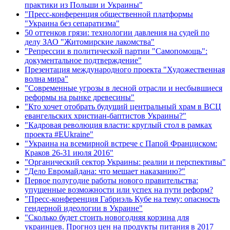
практики из Польши и Украины"
"Пресс-конференция общественной платформы
"Украина без сепаратизма"
50 оттенков грязи: технологии давления на судей по
делу ЗАО "Житомирские лакомства"
"Репрессии в политической партии "Самопомощь":
документальное подтверждение"
Презентация международного проекта "Художественная
волна мира"
"Современные угрозы в лесной отрасли и несбывшиеся
реформы на рынке древесины"
"Кто хочет отобрать будущий центральный храм в ВСЦ
евангельских христиан-баптистов Украины?"
"Кадровая революция власти: круглый стол в рамках
проекта #EUkraine"
"Украина на всемирной встрече с Папой Франциском:
Краков 26-31 июля 2016"
"Органический сектор Украины: реалии и перспективы"
"Дело Евромайдана: что мешает наказанию?"
Первое полугодие работы нового правительства:
упущенные возможности или успех на пути реформ?
"Пресс-конференция Габриэль Кубе на тему: опасность
гендерной идеологии в Украине"
"Сколько будет стоить новогодняя корзина для
украинцев. Прогноз цен на продукты питания в 2017