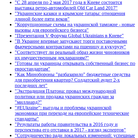
"С 28 апреля по 2 мая 2017 года в Киеве состоится
выставка ретро-автомобилей Old Car Land 2017"
"Украинские казаки и крымские татары: отношения
длиной более пяти веков"
"Коррупционные схемы на украинской таможне - новые
вызовы для европейского бизнеса"
"Презентация V Форума Global Ukrainians в Киеве"
"В Украине впервые запускают торги поставочными
фьючерсными контрактами на пшеницу и кукурузу"
"Соответствует ли реальный образ жизни чиновников
их имущественным декларациям?"
"Готовы ли украинцы открывать собственный бизнес по
евростандартам"
"Как Минобороны "разбазарило" бюджетные средства
для приобретения квартир? Солдатский аудит 2-х
последних лет"
"Экстрадиция Платона: провал международной
политики или продажа украинских граждан за
"миллиард?"
"#EUkraine": выгоды и проблемы украинской
экономики при переходе на европейские технические
стандарты"
"Результаты работы правительства в 2016 году и
перспектива его отставки в 2017 - взгляд экспертов"
"Сотрудничество ради локальных изменений: успешные