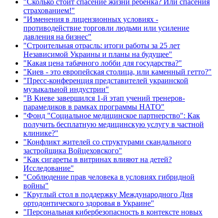
"Сколько стоит спасение жизни ребенка? Или спасения
страхованием!"
"Изменения в лицензионных условиях -
противодействие торговли людьми или усиление
давления на бизнес"
"Строительная отрасль: итоги работы за 25 лет
Независимой Украины и планы на будущее"
"Какая цена табачного лобби для государства?"
"Киев - это европейская столица, или каменный гетто?"
"Пресс-конференция представителей украинской
музыкальной индустрии"
"В Киеве завершился 1-й этап учений тренеров-
парамедиков в рамках программы НАТО"
"Фонд "Социальное медицинское партнерство": Как
получить бесплатную медицинскую услугу в частной
клинике?"
"Конфликт жителей со структурами скандального
застройщика Войцеховского"
"Как сигареты в витринах влияют на детей?
Исследование"
"Соблюдение прав человека в условиях гибридной
войны"
"Круглый стол в поддержку Международного Дня
ортодонтического здоровья в Украине"
"Персональная кибербезопасность в контексте новых