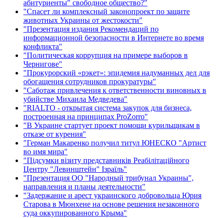
абитуриенты" свободное общество?"
"Спасет ли комплексный законопроект по защите
животных Украины от жестокости"
"Презентация издания Рекомендаций по
информационной безопасности в Интернете во время
конфликта"
"Политическая коррупция на примере выборов в
Чернигове"
"Прокурорский «рэкет»: эпидемия надуманных дел для
обогащения сотрудников прокуратуры"
"Саботаж привлечения к ответственности виновных в
убийстве Михаила Медведева"
"RIALTO - открытая система закупок для бизнеса,
построенная на принципах ProZorro"
"В Украине стартует проект помощи курильщикам в
отказе от курения"
"Герман Макаренко получил титул ЮНЕСКО "Артист
во имя мира"
"Підсумки візиту представників Реабілітаційного
Центру "Левинштейн" Ізраїль"
"Презентация ОО "Народный трибунал Украины",
направления и планы деятельности"
"Задержание и арест украинского добровольца Юрия
Старова в Мюнхене на основе решения незаконного
суда оккупированного Крыма"