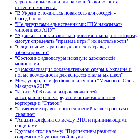
угроз, которые возникли на фоне блокирования
интернет-контента"
"В Украине появилась новая сеть для соседей -
Сосед.Online"
"Не депутатами единственными: ГПУ наказывать
чиновников АПУ"
"Адвокаты настаивают на принятии закона, по которому
смогут определять "правила игры" их деятельности"
"Социальные гарантии украинских граждан
заблокировано"
"Состояние адвокатуры накануне адвокатской
монополии"
"Демократизация образовательной сферы в Украине и
новые возможности для конфессиональных школ"
Международный футбольный турнир "Мемориал Олега
Макарова 2017"
"Итоги 2016 года для производителей
автотранспортных средств и автокомпонентов
корпорации "Эталон"
"Изменение правил присоединений к электросетям в
Украине"
"Анализ конфликтов между ВПЛ и принимающими
общинами"
Круглый стол на тему: "Перспективы развития
современной украинской науки