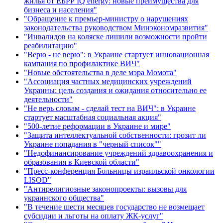
жилья от ЕБРР IQ energy: новые преимущества для
бизнеса и населения"
"Обращение к премьер-министру о нарушениях
законодательства руководством Минэкономразвития"
"Инвалидов на коляске лишили возможности пройти
реабилитацию"
"Верю - не верю": в Украине стартует инновационная
кампания по профилактике ВИЧ"
"Новые обстоятельства в деле мэра Момота"
"Ассоциация частных медицинских учреждений
Украины: цель создания и ожидания относительно ее
деятельности"
"Не верь словам - сделай тест на ВИЧ": в Украине
стартует масштабная социальная акция"
"500-летие реформации в Украине и мире"
"Защита интеллектуальной собственности: грозит ли
Украине попадания в "черный список""
"Недофинансирование учреждений здравоохранения и
образования в Киевской области"
"Пресс-конференция Больницы израильской онкологии
LISOD"
"Антирелигиозные законопроекты: вызовы для
украинского общества"
"В течение шести месяцев государство не возмещает
субсидии и льготы на оплату ЖК-услуг"