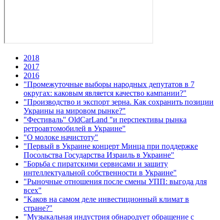
2018
2017
2016
"Промежуточные выборы народных депутатов в 7
округах: каковым является качество кампании?"
"Производство и экспорт зерна. Как сохранить позиции
Украины на мировом рынке?"
"Фестиваль" OldCarLand "и перспективы рынка
ретроавтомобилей в Украине"
"О молоке начистоту"
"Первый в Украине концерт Минца при поддержке
Посольства Государства Израиль в Украине"
"Борьба с пиратскими сервисами и защиту
интеллектуальной собственности в Украине"
"Рыночные отношения после смены УПП: выгода для
всех"
"Каков на самом деле инвестиционный климат в
стране?"
"Музыкальная индустрия обнародует обращение с