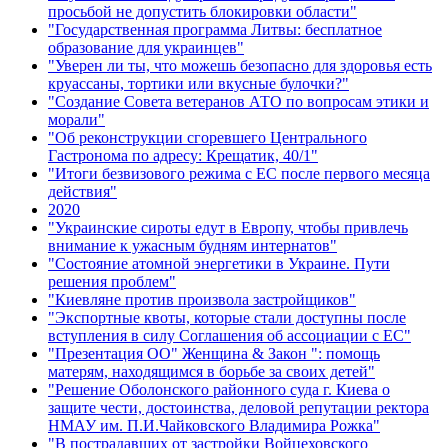
просьбой не допустить блокировки области"
"Государственная программа Литвы: бесплатное
образование для украинцев"
"Уверен ли ты, что можешь безопасно для здоровья есть
круассаны, тортики или вкусные булочки?"
"Создание Совета ветеранов АТО по вопросам этики и
морали"
"Об реконструкции сгоревшего Центрального
Гастронома по адресу: Крещатик, 40/1"
"Итоги безвизового режима с ЕС после первого месяца
действия"
2020
"Украинские сироты едут в Европу, чтобы привлечь
внимание к ужасным будням интернатов"
"Состояние атомной энергетики в Украине. Пути
решения проблем"
"Киевляне против произвола застройщиков"
"Экспортные квоты, которые стали доступны после
вступления в силу Соглашения об ассоциации с ЕС"
"Презентация ОО" Женщина & Закон ": помощь
матерям, находящимся в борьбе за своих детей"
"Решение Оболонского районного суда г. Киева о
защите чести, достоинства, деловой репутации ректора
НМАУ им. П.И.Чайковского Владимира Рожка"
"В пострадавших от застройки Войцеховского