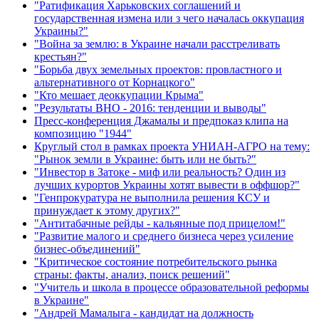
"Ратификация Харьковских соглашений и
государственная измена или з чего началась оккупация
Украины?"
"Война за землю: в Украине начали расстреливать
крестьян?"
"Борьба двух земельных проектов: провластного и
альтернативного от Корнацкого"
"Кто мешает деоккупации Крыма"
"Результаты ВНО - 2016: тенденции и выводы"
Пресс-конференция Джамалы и предпоказ клипа на
композицию "1944"
Круглый стол в рамках проекта УНИАН-АГРО на тему:
"Рынок земли в Украине: быть или не быть?"
"Инвестор в Затоке - миф или реальность? Один из
лучших курортов Украины хотят вывести в оффшор?"
"Генпрокуратура не выполнила решения КСУ и
принуждает к этому других?"
"Антитабачные рейды - кальянные под прицелом!"
"Развитие малого и среднего бизнеса через усиление
бизнес-объединений"
"Критическое состояние потребительского рынка
страны: факты, анализ, поиск решений"
"Учитель и школа в процессе образовательной реформы
в Украине"
"Андрей Мамалыга - кандидат на должность