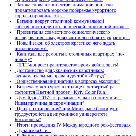
"Затока снова в эпицентре внимания: попытки
приватизировать морское побережье курортного
городка продолжаются"
"Баталии вокруг столичной коммунальной
собственности детско-юношеской спортивной школы"
"Презентация совместного социологического
исследования: кому доверяют и чего боятся украинцы"
"Новый закон об электроэнергетике: чего ждать
потребителям?"
"Капитальные ремонты в столичных квартирах "по-
новому"
"ЛГБТ-вопрос: правительству время действовать!"
"Достоинство для украинских работников:
фундаментальные права и достойный труд"
"Общественная инициатива в вопросах экологии"
"Встречаем лето ярко: в столице в четвертый раз
состоится Цветной пробег - Kyiv Color Run!"
"Думайдан-2017: встречаемся у шатра понимания".
Ищем причины дискриминации"
"Центр тестирования" при Минздраве блокирует
трудоустройства выпускников университета
Богомольца"
"Итоги проведения IV Международного рок-фестиваля
"Дунайская Сич"
"Рейтинг городов Украины по критериям прозрачности