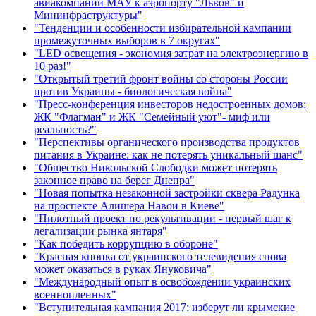
авиакомпании МАУ к аэропорту "Львов" и
Мининфраструктуры"
"Тенденции и особенности избирательной кампании
промежуточных выборов в 7 округах"
"LED освещения - экономия затрат на электроэнергию в
10 раз!"
"Открытый третий фронт войны со стороны России
против Украины - биологическая война"
"Пресс-конференция инвесторов недостроенных домов:
ЖК "Флагман" и ЖК "Семейный уют"- миф или
реальность?"
"Перспективы органического производства продуктов
питания в Украине: как не потерять уникальный шанс"
"Общество Никольской Слободки может потерять
законное право на берег Днепра"
"Новая попытка незаконной застройки сквера Радунка
на проспекте Алишера Навои в Киеве"
"Пилотный проект по рекультивации - первый шаг к
легализации рынка янтаря"
"Как победить коррупцию в обороне"
"Красная кнопка от украинского телевидения снова
может оказаться в руках Януковича"
"Международный опыт в освобождении украинских
военнопленных"
"Вступительная кампания 2017: изберут ли крымские