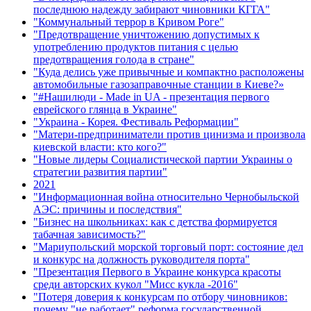
последнюю надежду забирают чиновники КГГА"
"Коммунальный террор в Кривом Роге"
"Предотвращение уничтожению допустимых к
употреблению продуктов питания с целью
предотвращения голода в стране"
"Куда делись уже привычные и компактно расположены
автомобильные газозаправочные станции в Киеве?»
"#Нашилюди - Made in UA - презентация первого
еврейского глянца в Украине"
"Украина - Корея. Фестиваль Реформации"
"Матери-предприниматели против цинизма и произвола
киевской власти: кто кого?"
"Новые лидеры Социалистической партии Украины о
стратегии развития партии"
2021
"Информационная война относительно Чернобыльской
АЭС: причины и последствия"
"Бизнес на школьниках: как с детства формируется
табачная зависимость?"
"Мариупольский морской торговый порт: состояние дел
и конкурс на должность руководителя порта"
"Презентация Первого в Украине конкурса красоты
среди авторских кукол "Мисс кукла -2016"
"Потеря доверия к конкурсам по отбору чиновников:
почему "не работает" реформа государственной