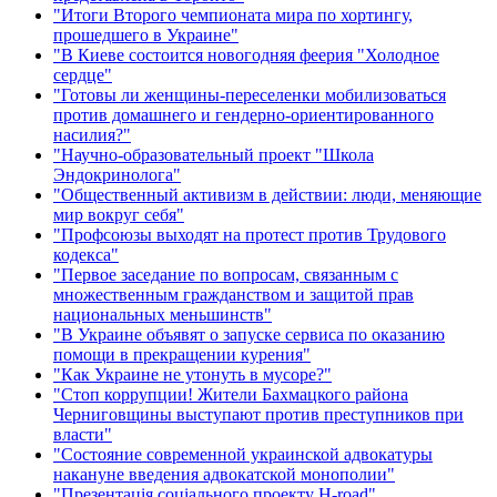
"Итоги Второго чемпионата мира по хортингу,
прошедшего в Украине"
"В Киеве состоится новогодняя феерия "Холодное
сердце"
"Готовы ли женщины-переселенки мобилизоваться
против домашнего и гендерно-ориентированного
насилия?"
"Научно-образовательный проект "Школа
Эндокринолога"
"Общественный активизм в действии: люди, меняющие
мир вокруг себя"
"Профсоюзы выходят на протест против Трудового
кодекса"
"Первое заседание по вопросам, связанным с
множественным гражданством и защитой прав
национальных меньшинств"
"В Украине объявят о запуске сервиса по оказанию
помощи в прекращении курения"
"Как Украине не утонуть в мусоре?"
"Стоп коррупции! Жители Бахмацкого района
Черниговщины выступают против преступников при
власти"
"Состояние современной украинской адвокатуры
накануне введения адвокатской монополии"
"Презентація соціального проекту H-road"