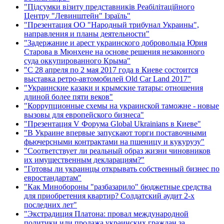
"Підсумки візиту представників Реабілітаційного
Центру "Левинштейн" Ізраїль"
"Презентация ОО "Народный трибунал Украины",
направления и планы деятельности"
"Задержание и арест украинского добровольца Юрия
Старова в Мюнхене на основе решения незаконного
суда оккупированного Крыма"
"С 28 апреля по 2 мая 2017 года в Киеве состоится
выставка ретро-автомобилей Old Car Land 2017"
"Украинские казаки и крымские татары: отношения
длиной более пяти веков"
"Коррупционные схемы на украинской таможне - новые
вызовы для европейского бизнеса"
"Презентация V Форума Global Ukrainians в Киеве"
"В Украине впервые запускают торги поставочными
фьючерсными контрактами на пшеницу и кукурузу"
"Соответствует ли реальный образ жизни чиновников
их имущественным декларациям?"
"Готовы ли украинцы открывать собственный бизнес по
евростандартам"
"Как Минобороны "разбазарило" бюджетные средства
для приобретения квартир? Солдатский аудит 2-х
последних лет"
"Экстрадиция Платона: провал международной
политики или продажа украинских граждан за