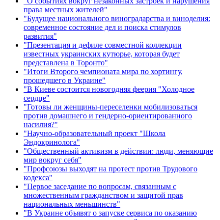
"О событиях вокруг незаконных застроек и нарушения
права местных жителей"
"Будущее национального виноградарства и виноделия:
современное состояние дел и поиска стимулов
развития"
"Презентация и дефиле совместной коллекции
известных украинских кутюрье, которая будет
представлена в Торонто"
"Итоги Второго чемпионата мира по хортингу,
прошедшего в Украине"
"В Киеве состоится новогодняя феерия "Холодное
сердце"
"Готовы ли женщины-переселенки мобилизоваться
против домашнего и гендерно-ориентированного
насилия?"
"Научно-образовательный проект "Школа
Эндокринолога"
"Общественный активизм в действии: люди, меняющие
мир вокруг себя"
"Профсоюзы выходят на протест против Трудового
кодекса"
"Первое заседание по вопросам, связанным с
множественным гражданством и защитой прав
национальных меньшинств"
"В Украине объявят о запуске сервиса по оказанию