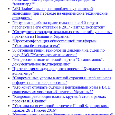
"миллиард?"
"#EUkraine": выгоды и проблемы украинской
экономики при переходе на европейские технические
стандарты"
"Результаты работы правительства в 2016 году и
перспектива его отставки в 2017 - взгляд экспертов"
"Сотрудничество ради локальных изменений: успешные
практики из Польши и Украины"
"Пресс-конференция общественной платформы
"Украина без сепаратизма"
50 оттенков грязи: технологии давления на судей по
делу ЗАО "Житомирские лакомства"
"Репрессии в политической партии "Самопомощь":
документальное подтверждение"
Презентация международного проекта "Художественная
волна мира"
"Современные угрозы в лесной отрасли и несбывшиеся
реформы на рынке древесины"
"Кто хочет отобрать будущий центральный храм в ВСЦ
евангельских христиан-баптистов Украины?"
"Кадровая революция власти: круглый стол в рамках
проекта #EUkraine"
"Украина на всемирной встрече с Папой Франциском:
Краков 26-31 июля 2016"
"Органический сектор Украины: реалии и перспективы"