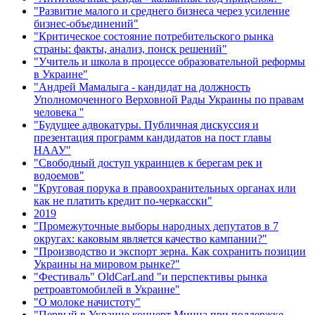
"Развитие малого и среднего бизнеса через усиление
бизнес-объединений"
"Критическое состояние потребительского рынка
страны: факты, анализ, поиск решений"
"Учитель и школа в процессе образовательной реформы
в Украине"
"Андрей Мамалыга - кандидат на должность
Уполномоченного Верховной Рады Украины по правам
человека ''
"Будущее адвокатуры. Публичная дискуссия и
презентация программ кандидатов на пост главы
НААУ"
"Свободный доступ украинцев к берегам рек и
водоемов"
"Круговая порука в правоохранительных органах или
как не платить кредит по-черкасски"
2019
"Промежуточные выборы народных депутатов в 7
округах: каковым является качество кампании?"
"Производство и экспорт зерна. Как сохранить позиции
Украины на мировом рынке?"
"Фестиваль" OldCarLand "и перспективы рынка
ретроавтомобилей в Украине"
"О молоке начистоту"
"Первый в Украине концерт Минца при поддержке