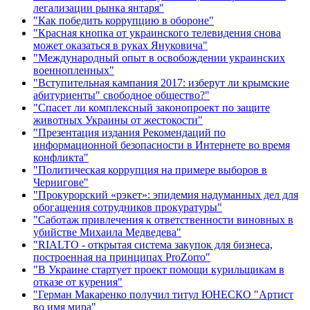
легализации рынка янтаря"
"Как победить коррупцию в обороне"
"Красная кнопка от украинского телевидения снова
может оказаться в руках Януковича"
"Международный опыт в освобождении украинских
военнопленных"
"Вступительная кампания 2017: изберут ли крымские
абитуриенты" свободное общество?"
"Спасет ли комплексный законопроект по защите
животных Украины от жестокости"
"Презентация издания Рекомендаций по
информационной безопасности в Интернете во время
конфликта"
"Политическая коррупция на примере выборов в
Чернигове"
"Прокурорский «рэкет»: эпидемия надуманных дел для
обогащения сотрудников прокуратуры"
"Саботаж привлечения к ответственности виновных в
убийстве Михаила Медведева"
"RIALTO - открытая система закупок для бизнеса,
построенная на принципах ProZorro"
"В Украине стартует проект помощи курильщикам в
отказе от курения"
"Герман Макаренко получил титул ЮНЕСКО "Артист
во имя мира"