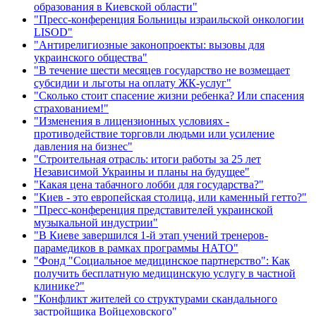
образования в Киевской области"
"Пресс-конференция Больницы израильской онкологии
LISOD"
"Антирелигиозные законопроекты: вызовы для
украинского общества"
"В течение шести месяцев государство не возмещает
субсидии и льготы на оплату ЖК-услуг"
"Сколько стоит спасение жизни ребенка? Или спасения
страхованием!"
"Изменения в лицензионных условиях -
противодействие торговли людьми или усиление
давления на бизнес"
"Строительная отрасль: итоги работы за 25 лет
Независимой Украины и планы на будущее"
"Какая цена табачного лобби для государства?"
"Киев - это европейская столица, или каменный гетто?"
"Пресс-конференция представителей украинской
музыкальной индустрии"
"В Киеве завершился 1-й этап учений тренеров-
парамедиков в рамках программы НАТО"
"Фонд "Социальное медицинское партнерство": Как
получить бесплатную медицинскую услугу в частной
клинике?"
"Конфликт жителей со структурами скандального
застройщика Войцеховского"