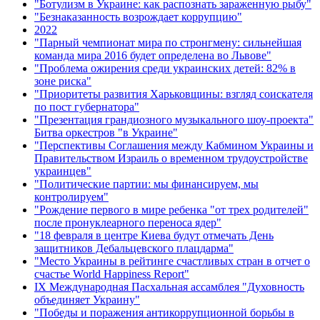
"Ботулизм в Украине: как распознать зараженную рыбу"
"Безнаказанность возрождает коррупцию"
2022
"Парный чемпионат мира по стронгмену: сильнейшая
команда мира 2016 будет определена во Львове"
"Проблема ожирения среди украинских детей: 82% в
зоне риска"
"Приоритеты развития Харьковщины: взгляд соискателя
по пост губернатора"
"Презентация грандиозного музыкального шоу-проекта"
Битва оркестров "в Украине"
"Перспективы Соглашения между Кабмином Украины и
Правительством Израиль о временном трудоустройстве
украинцев"
"Политические партии: мы финансируем, мы
контролируем"
"Рождение первого в мире ребенка "от трех родителей"
после пронуклеарного переноса ядер"
"18 февраля в центре Киева будут отмечать День
защитников Дебальцевского плацдарма"
"Место Украины в рейтинге счастливых стран в отчет о
счастье World Happiness Report"
ІХ Международная Пасхальная ассамблея "Духовность
объединяет Украину"
"Победы и поражения антикоррупционной борьбы в