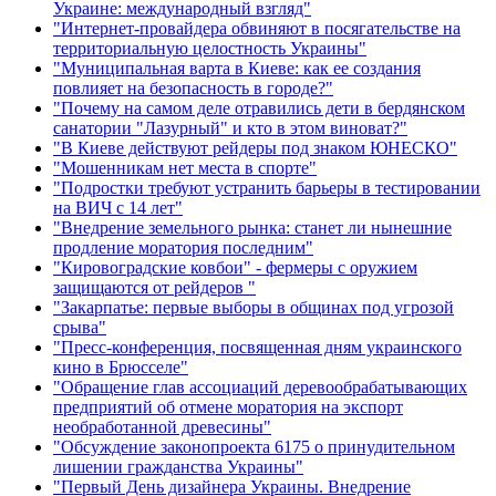
Украине: международный взгляд"
"Интернет-провайдера обвиняют в посягательстве на
территориальную целостность Украины"
"Муниципальная варта в Киеве: как ее создания
повлияет на безопасность в городе?"
"Почему на самом деле отравились дети в бердянском
санатории "Лазурный" и кто в этом виноват?"
"В Киеве действуют рейдеры под знаком ЮНЕСКО"
"Мошенникам нет места в спорте"
"Подростки требуют устранить барьеры в тестировании
на ВИЧ с 14 лет"
"Внедрение земельного рынка: станет ли нынешние
продление моратория последним"
"Кировоградские ковбои" - фермеры с оружием
защищаются от рейдеров "
"Закарпатье: первые выборы в общинах под угрозой
срыва"
"Пресс-конференция, посвященная дням украинского
кино в Брюсселе"
"Обращение глав ассоциаций деревообрабатывающих
предприятий об отмене моратория на экспорт
необработанной древесины"
"Обсуждение законопроекта 6175 о принудительном
лишении гражданства Украины"
"Первый День дизайнера Украины. Внедрение