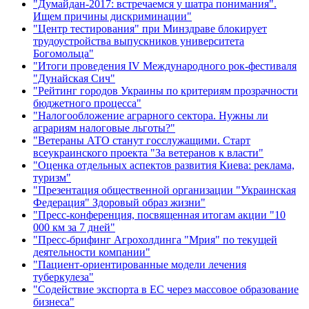
"Думайдан-2017: встречаемся у шатра понимания".
Ищем причины дискриминации"
"Центр тестирования" при Минздраве блокирует
трудоустройства выпускников университета
Богомольца"
"Итоги проведения IV Международного рок-фестиваля
"Дунайская Сич"
"Рейтинг городов Украины по критериям прозрачности
бюджетного процесса"
"Налогообложение аграрного сектора. Нужны ли
аграриям налоговые льготы?"
"Ветераны АТО станут госслужащими. Старт
всеукраинского проекта "За ветеранов к власти"
"Оценка отдельных аспектов развития Киева: реклама,
туризм"
"Презентация общественной организации "Украинская
Федерация" Здоровый образ жизни"
"Пресс-конференция, посвященная итогам акции "10
000 км за 7 дней"
"Пресс-брифинг Агрохолдинга "Мрия" по текущей
деятельности компании"
"Пациент-ориентированные модели лечения
туберкулеза"
"Содействие экспорта в ЕС через массовое образование
бизнеса"