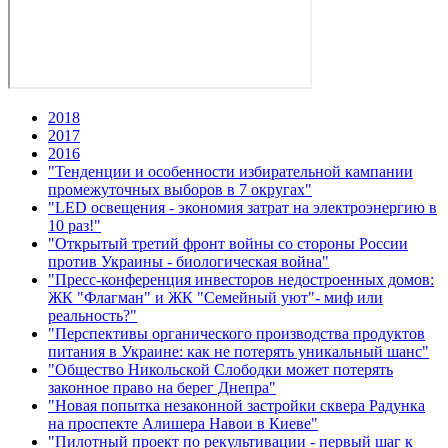
2018
2017
2016
"Тенденции и особенности избирательной кампании
промежуточных выборов в 7 округах"
"LED освещения - экономия затрат на электроэнергию в
10 раз!"
"Открытый третий фронт войны со стороны России
против Украины - биологическая война"
"Пресс-конференция инвесторов недостроенных домов:
ЖК "Флагман" и ЖК "Семейный уют"- миф или
реальность?"
"Перспективы органического производства продуктов
питания в Украине: как не потерять уникальный шанс"
"Общество Никольской Слободки может потерять
законное право на берег Днепра"
"Новая попытка незаконной застройки сквера Радунка
на проспекте Алишера Навои в Киеве"
"Пилотный проект по рекультивации - первый шаг к