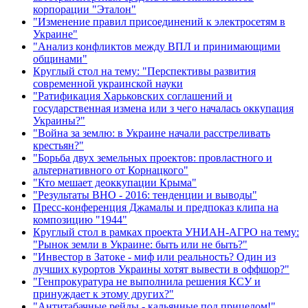
корпорации "Эталон"
"Изменение правил присоединений к электросетям в
Украине"
"Анализ конфликтов между ВПЛ и принимающими
общинами"
Круглый стол на тему: "Перспективы развития
современной украинской науки
"Ратификация Харьковских соглашений и
государственная измена или з чего началась оккупация
Украины?"
"Война за землю: в Украине начали расстреливать
крестьян?"
"Борьба двух земельных проектов: провластного и
альтернативного от Корнацкого"
"Кто мешает деоккупации Крыма"
"Результаты ВНО - 2016: тенденции и выводы"
Пресс-конференция Джамалы и предпоказ клипа на
композицию "1944"
Круглый стол в рамках проекта УНИАН-АГРО на тему:
"Рынок земли в Украине: быть или не быть?"
"Инвестор в Затоке - миф или реальность? Один из
лучших курортов Украины хотят вывести в оффшор?"
"Генпрокуратура не выполнила решения КСУ и
принуждает к этому других?"
"Антитабачные рейды - кальянные под прицелом!"