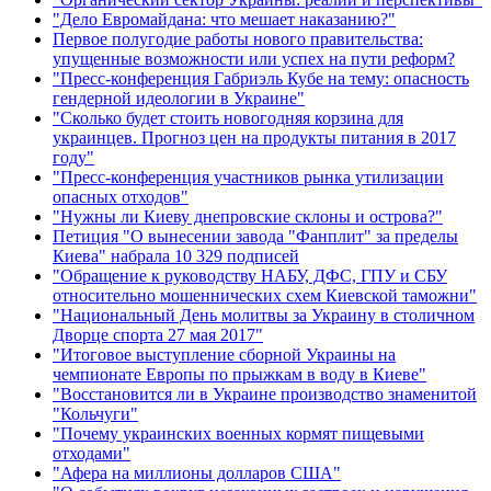
"Дело Евромайдана: что мешает наказанию?"
Первое полугодие работы нового правительства:
упущенные возможности или успех на пути реформ?
"Пресс-конференция Габриэль Кубе на тему: опасность
гендерной идеологии в Украине"
"Сколько будет стоить новогодняя корзина для
украинцев. Прогноз цен на продукты питания в 2017
году"
"Пресс-конференция участников рынка утилизации
опасных отходов"
"Нужны ли Киеву днепровские склоны и острова?"
Петиция "О вынесении завода "Фанплит" за пределы
Киева" набрала 10 329 подписей
"Обращение к руководству НАБУ, ДФС, ГПУ и СБУ
относительно мошеннических схем Киевской таможни"
"Национальный День молитвы за Украину в столичном
Дворце спорта 27 мая 2017"
"Итоговое выступление сборной Украины на
чемпионате Европы по прыжкам в воду в Киеве"
"Восстановится ли в Украине производство знаменитой
"Кольчуги"
"Почему украинских военных кормят пищевыми
отходами"
"Афера на миллионы долларов США"