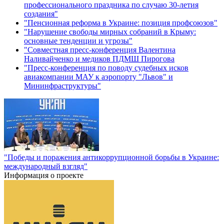
профессионального праздника по случаю 30-летия
создания"
"Пенсионная реформа в Украине: позиция профсоюзов"
"Нарушение свободы мирных собраний в Крыму:
основные тенденции и угрозы"
"Совместная пресс-конференция Валентина
Наливайченко и медиков ПДМШ Пирогова
"Пресс-конференция по поводу судебных исков
авиакомпании МАУ к аэропорту "Львов" и
Мининфраструктуры"
"Победы и поражения антикоррупционной борьбы в Украине:
международный взгляд"
Информация о проекте