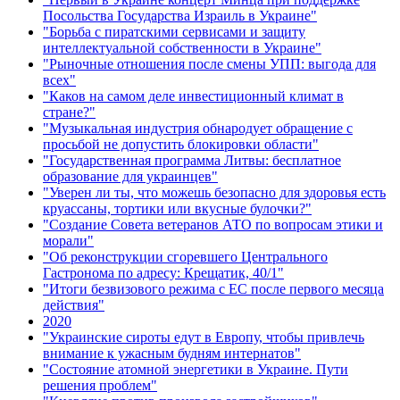
Посольства Государства Израиль в Украине"
"Борьба с пиратскими сервисами и защиту
интеллектуальной собственности в Украине"
"Рыночные отношения после смены УПП: выгода для
всех"
"Каков на самом деле инвестиционный климат в
стране?"
"Музыкальная индустрия обнародует обращение с
просьбой не допустить блокировки области"
"Государственная программа Литвы: бесплатное
образование для украинцев"
"Уверен ли ты, что можешь безопасно для здоровья есть
круассаны, тортики или вкусные булочки?"
"Создание Совета ветеранов АТО по вопросам этики и
морали"
"Об реконструкции сгоревшего Центрального
Гастронома по адресу: Крещатик, 40/1"
"Итоги безвизового режима с ЕС после первого месяца
действия"
2020
"Украинские сироты едут в Европу, чтобы привлечь
внимание к ужасным будням интернатов"
"Состояние атомной энергетики в Украине. Пути
решения проблем"