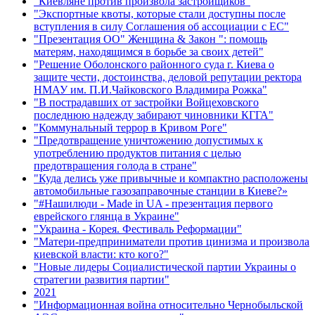
"Киевляне против произвола застройщиков"
"Экспортные квоты, которые стали доступны после
вступления в силу Соглашения об ассоциации с ЕС"
"Презентация ОО" Женщина & Закон ": помощь
матерям, находящимся в борьбе за своих детей"
"Решение Оболонского районного суда г. Киева о
защите чести, достоинства, деловой репутации ректора
НМАУ им. П.И.Чайковского Владимира Рожка"
"В пострадавших от застройки Войцеховского
последнюю надежду забирают чиновники КГГА"
"Коммунальный террор в Кривом Роге"
"Предотвращение уничтожению допустимых к
употреблению продуктов питания с целью
предотвращения голода в стране"
"Куда делись уже привычные и компактно расположены
автомобильные газозаправочные станции в Киеве?»
"#Нашилюди - Made in UA - презентация первого
еврейского глянца в Украине"
"Украина - Корея. Фестиваль Реформации"
"Матери-предприниматели против цинизма и произвола
киевской власти: кто кого?"
"Новые лидеры Социалистической партии Украины о
стратегии развития партии"
2021
"Информационная война относительно Чернобыльской