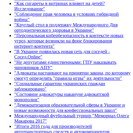
"Как сигареты в витринах влияют на детей?
Исследование"
"Соблюдение прав человека в условиях гибридной
войны"
"Круглый стол в поддержку Международного Дня
ортодонтического здоровья в Украине"
"Персональная кибербезопасность в контексте новых
угроз, которые возникли на фоне блокирования
интернет-контента"
"В Украине появилась новая сеть для соседей -
Сосед.Online"
"Не депутатами единственными: ГПУ наказывать
чиновников АПУ"
"Адвокаты настаивают на принятии закона, по которому
смогут определять "правила игры" их деятельности"
"Социальные гарантии украинских граждан
заблокировано"
"Состояние адвокатуры накануне адвокатской
монополии"
"Демократизация образовательной сферы в Украине и
новые возможности для конфессиональных школ"
Международный футбольный турнир "Мемориал Олега
Макарова 2017"
"Итоги 2016 года для производителей
автотранспортных средств и автокомпонентов