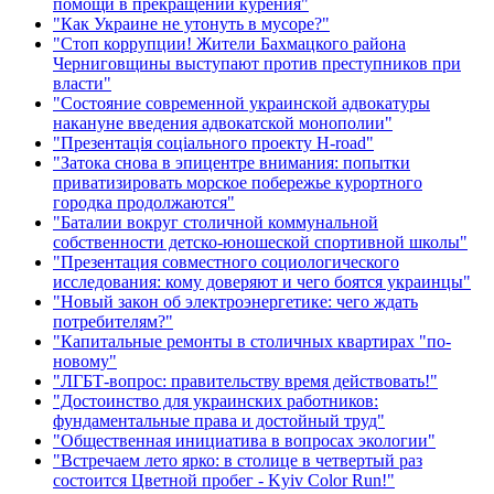
помощи в прекращении курения"
"Как Украине не утонуть в мусоре?"
"Стоп коррупции! Жители Бахмацкого района
Черниговщины выступают против преступников при
власти"
"Состояние современной украинской адвокатуры
накануне введения адвокатской монополии"
"Презентація соціального проекту H-road"
"Затока снова в эпицентре внимания: попытки
приватизировать морское побережье курортного
городка продолжаются"
"Баталии вокруг столичной коммунальной
собственности детско-юношеской спортивной школы"
"Презентация совместного социологического
исследования: кому доверяют и чего боятся украинцы"
"Новый закон об электроэнергетике: чего ждать
потребителям?"
"Капитальные ремонты в столичных квартирах "по-
новому"
"ЛГБТ-вопрос: правительству время действовать!"
"Достоинство для украинских работников:
фундаментальные права и достойный труд"
"Общественная инициатива в вопросах экологии"
"Встречаем лето ярко: в столице в четвертый раз
состоится Цветной пробег - Kyiv Color Run!"