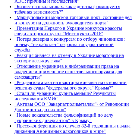
АЭС: причины и последствия"
"Бизнес на школьниках: как с детства формируется
табачная зависимость?"
"Мариупольский морской торговый порт: состояние дел
и конкурс на должность руководителя порта"
"Презентация Первого в Украине конкурса красоты
среди авторских кукол "Мисс кукла -2016"
"Потеря доверия к конкурсам по отбору чиновников:
почему "не работает" реформа государственной
службы"
"Реакция бизнеса на отмену в Украине моратория на
экспорт леса-кругляка"
"Отношение украинцев к либерализации права на
владение и применение огнестрельного оружия для
самозащиты"
"Рейдерская атака на квартиры киевлян на основании
решения судьи "федерального округа" Крыма?"
"Стали ли украинцы курить меньше? Результаты
исследования КМИС"
"Активы ООО "Закарпатполиметаллы"- от Революции
Достоинства до сих пор"
"Новые доказательства фальсификаций по делу
"украинских диверсантов" в Крыму"
"Пресс-конференция по случаю 82-й годовщины начала
движения Анонимных алкоголиков в мире"