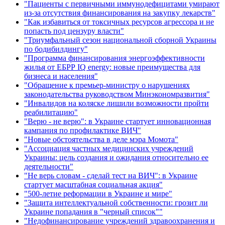
"Пациенты с первичными иммунодефицитами умирают
из-за отсутствия финансирования на закупку лекарств"
"Как избавиться от токсичных ресурсов агрессора и не
попасть под цензуру власти"
"Триумфальный сезон национальной сборной Украины
по бодибилдингу"
"Программа финансирования энергоэффективности
жилья от ЕБРР IQ energy: новые преимущества для
бизнеса и населения"
"Обращение к премьер-министру о нарушениях
законодательства руководством Минэкономразвития"
"Инвалидов на коляске лишили возможности пройти
реабилитацию"
"Верю - не верю": в Украине стартует инновационная
кампания по профилактике ВИЧ"
"Новые обстоятельства в деле мэра Момота"
"Ассоциация частных медицинских учреждений
Украины: цель создания и ожидания относительно ее
деятельности"
"Не верь словам - сделай тест на ВИЧ": в Украине
стартует масштабная социальная акция"
"500-летие реформации в Украине и мире"
"Защита интеллектуальной собственности: грозит ли
Украине попадания в "черный список""
"Недофинансирование учреждений здравоохранения и