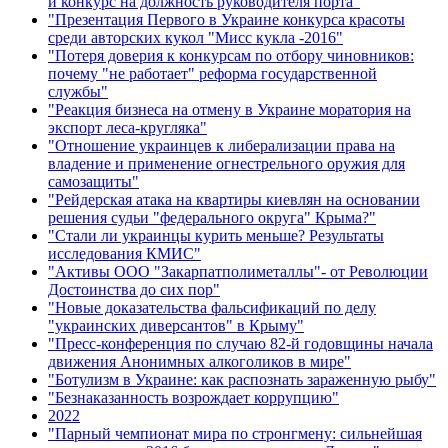
и конкурс на должность руководителя порта"
"Презентация Первого в Украине конкурса красоты
среди авторских кукол "Мисс кукла -2016"
"Потеря доверия к конкурсам по отбору чиновников:
почему "не работает" реформа государственной
службы"
"Реакция бизнеса на отмену в Украине моратория на
экспорт леса-кругляка"
"Отношение украинцев к либерализации права на
владение и применение огнестрельного оружия для
самозащиты"
"Рейдерская атака на квартиры киевлян на основании
решения судьи "федерального округа" Крыма?"
"Стали ли украинцы курить меньше? Результаты
исследования КМИС"
"Активы ООО "Закарпатполиметаллы"- от Революции
Достоинства до сих пор"
"Новые доказательства фальсификаций по делу
"украинских диверсантов" в Крыму"
"Пресс-конференция по случаю 82-й годовщины начала
движения Анонимных алкоголиков в мире"
"Ботулизм в Украине: как распознать зараженную рыбу"
"Безнаказанность возрождает коррупцию"
2022
"Парный чемпионат мира по стронгмену: сильнейшая