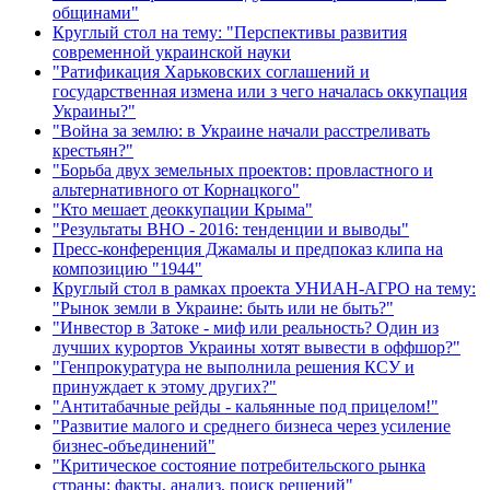
общинами"
Круглый стол на тему: "Перспективы развития
современной украинской науки
"Ратификация Харьковских соглашений и
государственная измена или з чего началась оккупация
Украины?"
"Война за землю: в Украине начали расстреливать
крестьян?"
"Борьба двух земельных проектов: провластного и
альтернативного от Корнацкого"
"Кто мешает деоккупации Крыма"
"Результаты ВНО - 2016: тенденции и выводы"
Пресс-конференция Джамалы и предпоказ клипа на
композицию "1944"
Круглый стол в рамках проекта УНИАН-АГРО на тему:
"Рынок земли в Украине: быть или не быть?"
"Инвестор в Затоке - миф или реальность? Один из
лучших курортов Украины хотят вывести в оффшор?"
"Генпрокуратура не выполнила решения КСУ и
принуждает к этому других?"
"Антитабачные рейды - кальянные под прицелом!"
"Развитие малого и среднего бизнеса через усиление
бизнес-объединений"
"Критическое состояние потребительского рынка
страны: факты, анализ, поиск решений"