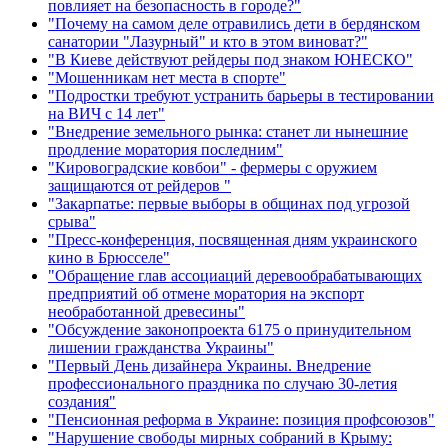
повлияет на безопасность в городе?"
"Почему на самом деле отравились дети в бердянском
санатории "Лазурный" и кто в этом виноват?"
"В Киеве действуют рейдеры под знаком ЮНЕСКО"
"Мошенникам нет места в спорте"
"Подростки требуют устранить барьеры в тестировании
на ВИЧ с 14 лет"
"Внедрение земельного рынка: станет ли нынешние
продление моратория последним"
"Кировоградские ковбои" - фермеры с оружием
защищаются от рейдеров "
"Закарпатье: первые выборы в общинах под угрозой
срыва"
"Пресс-конференция, посвященная дням украинского
кино в Брюсселе"
"Обращение глав ассоциаций деревообрабатывающих
предприятий об отмене моратория на экспорт
необработанной древесины"
"Обсуждение законопроекта 6175 о принудительном
лишении гражданства Украины"
"Первый День дизайнера Украины. Внедрение
профессионального праздника по случаю 30-летия
создания"
"Пенсионная реформа в Украине: позиция профсоюзов"
"Нарушение свободы мирных собраний в Крыму: