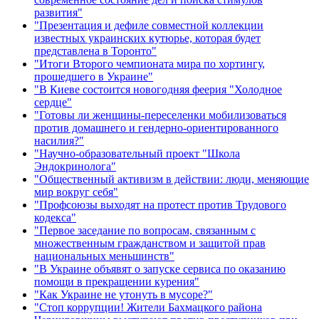
развития"
"Презентация и дефиле совместной коллекции
известных украинских кутюрье, которая будет
представлена в Торонто"
"Итоги Второго чемпионата мира по хортингу,
прошедшего в Украине"
"В Киеве состоится новогодняя феерия "Холодное
сердце"
"Готовы ли женщины-переселенки мобилизоваться
против домашнего и гендерно-ориентированного
насилия?"
"Научно-образовательный проект "Школа
Эндокринолога"
"Общественный активизм в действии: люди, меняющие
мир вокруг себя"
"Профсоюзы выходят на протест против Трудового
кодекса"
"Первое заседание по вопросам, связанным с
множественным гражданством и защитой прав
национальных меньшинств"
"В Украине объявят о запуске сервиса по оказанию
помощи в прекращении курения"
"Как Украине не утонуть в мусоре?"
"Стоп коррупции! Жители Бахмацкого района