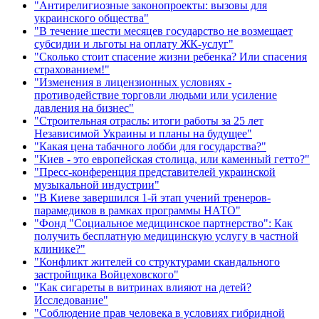
"Антирелигиозные законопроекты: вызовы для
украинского общества"
"В течение шести месяцев государство не возмещает
субсидии и льготы на оплату ЖК-услуг"
"Сколько стоит спасение жизни ребенка? Или спасения
страхованием!"
"Изменения в лицензионных условиях -
противодействие торговли людьми или усиление
давления на бизнес"
"Строительная отрасль: итоги работы за 25 лет
Независимой Украины и планы на будущее"
"Какая цена табачного лобби для государства?"
"Киев - это европейская столица, или каменный гетто?"
"Пресс-конференция представителей украинской
музыкальной индустрии"
"В Киеве завершился 1-й этап учений тренеров-
парамедиков в рамках программы НАТО"
"Фонд "Социальное медицинское партнерство": Как
получить бесплатную медицинскую услугу в частной
клинике?"
"Конфликт жителей со структурами скандального
застройщика Войцеховского"
"Как сигареты в витринах влияют на детей?
Исследование"
"Соблюдение прав человека в условиях гибридной