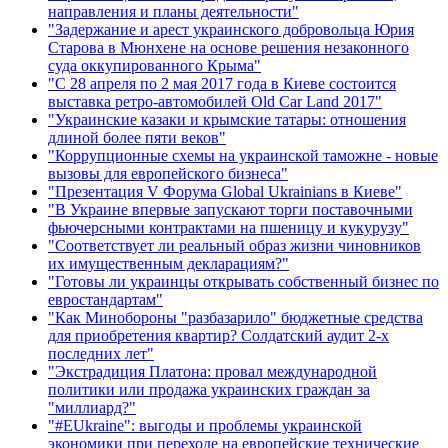
направления и планы деятельности"
"Задержание и арест украинского добровольца Юрия
Старова в Мюнхене на основе решения незаконного
суда оккупированного Крыма"
"С 28 апреля по 2 мая 2017 года в Киеве состоится
выставка ретро-автомобилей Old Car Land 2017"
"Украинские казаки и крымские татары: отношения
длиной более пяти веков"
"Коррупционные схемы на украинской таможне - новые
вызовы для европейского бизнеса"
"Презентация V Форума Global Ukrainians в Киеве"
"В Украине впервые запускают торги поставочными
фьючерсными контрактами на пшеницу и кукурузу"
"Соответствует ли реальный образ жизни чиновников
их имущественным декларациям?"
"Готовы ли украинцы открывать собственный бизнес по
евростандартам"
"Как Минобороны "разбазарило" бюджетные средства
для приобретения квартир? Солдатский аудит 2-х
последних лет"
"Экстрадиция Платона: провал международной
политики или продажа украинских граждан за
"миллиард?"
"#EUkraine": выгоды и проблемы украинской
экономики при переходе на европейские технические