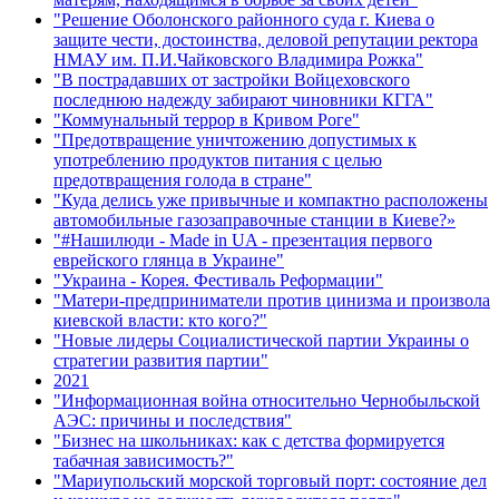
"Решение Оболонского районного суда г. Киева о
защите чести, достоинства, деловой репутации ректора
НМАУ им. П.И.Чайковского Владимира Рожка"
"В пострадавших от застройки Войцеховского
последнюю надежду забирают чиновники КГГА"
"Коммунальный террор в Кривом Роге"
"Предотвращение уничтожению допустимых к
употреблению продуктов питания с целью
предотвращения голода в стране"
"Куда делись уже привычные и компактно расположены
автомобильные газозаправочные станции в Киеве?»
"#Нашилюди - Made in UA - презентация первого
еврейского глянца в Украине"
"Украина - Корея. Фестиваль Реформации"
"Матери-предприниматели против цинизма и произвола
киевской власти: кто кого?"
"Новые лидеры Социалистической партии Украины о
стратегии развития партии"
2021
"Информационная война относительно Чернобыльской
АЭС: причины и последствия"
"Бизнес на школьниках: как с детства формируется
табачная зависимость?"
"Мариупольский морской торговый порт: состояние дел