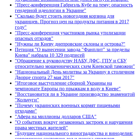
"Пресс-конференция Габриэль Кубе на тему: опасность
гендерной идеологии в Украине"
"Сколько будет стоить новогодняя корзина для
украинцев. Прогноз цен на продукты питания в 2017
году"
"Пресс-конференция участников рынка утилизации
опасных отходов"
"Нужны ли Киеву днепровские склоны и острова?"
Петиция "О вынесении завода "Фанплит" за пределы
Киева" набрала 10 329 подписей
"Обращение к руководству НАБУ, ДФС, ГПУ и СБУ
относительно мошеннических схем Киевской таможни"
"Национальный День молитвы за Украину в столичном
Дворце спорта 27 мая 2017"
"Итоговое выступление сборной Украины на
чемпионате Европы по прыжкам в воду в Киеве"
"Восстановится ли в Украине производство знаменитой
"Кольчуги"
"Почему украинских военных кормят пищевыми
отходами"
"Афера на миллионы долларов США"
"О событиях вокруг незаконных застроек и нарушения
права местных жителей"
"Будущее национального виноградарства и виноделия:
современное состояние дел и поиска стимулов