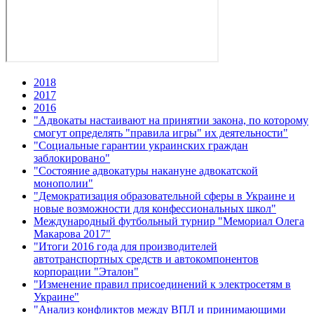
2018
2017
2016
"Адвокаты настаивают на принятии закона, по которому
смогут определять "правила игры" их деятельности"
"Социальные гарантии украинских граждан
заблокировано"
"Состояние адвокатуры накануне адвокатской
монополии"
"Демократизация образовательной сферы в Украине и
новые возможности для конфессиональных школ"
Международный футбольный турнир "Мемориал Олега
Макарова 2017"
"Итоги 2016 года для производителей
автотранспортных средств и автокомпонентов
корпорации "Эталон"
"Изменение правил присоединений к электросетям в
Украине"
"Анализ конфликтов между ВПЛ и принимающими