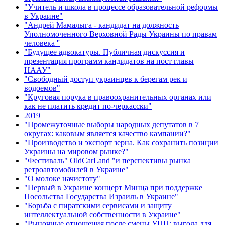
"Учитель и школа в процессе образовательной реформы
в Украине"
"Андрей Мамалыга - кандидат на должность
Уполномоченного Верховной Рады Украины по правам
человека ''
"Будущее адвокатуры. Публичная дискуссия и
презентация программ кандидатов на пост главы
НААУ"
"Свободный доступ украинцев к берегам рек и
водоемов"
"Круговая порука в правоохранительных органах или
как не платить кредит по-черкасски"
2019
"Промежуточные выборы народных депутатов в 7
округах: каковым является качество кампании?"
"Производство и экспорт зерна. Как сохранить позиции
Украины на мировом рынке?"
"Фестиваль" OldCarLand "и перспективы рынка
ретроавтомобилей в Украине"
"О молоке начистоту"
"Первый в Украине концерт Минца при поддержке
Посольства Государства Израиль в Украине"
"Борьба с пиратскими сервисами и защиту
интеллектуальной собственности в Украине"
"Рыночные отношения после смены УПП: выгода для