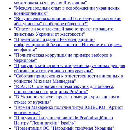
может оказаться в руках Януковича"
"Международный опыт в освобождении украинских
военнопленных"
"Вступительная кампания 2017: изберут ли крымские
абитуриенты" свободное общество?"
"Спасет ли комплексный законопроект по защите
животных Украины от жестокости"
"Презентация издания Рекомендаций по
информационной безопасности в Интернете во время
конфликта"
"Политическая коррупция на примере выборов в
Чернигове"
"Прокурорский «рэкет»: эпидемия надуманных дел для
обогащения сотрудников прокуратуры"
"Саботаж привлечения к ответственности виновных в
убийстве Михаила Медведева"
"RIALTO - открытая система закупок для бизнеса,
построенная на принципах ProZorro"
"В Украине стартует проект помощи курильщикам в
отказе от курения"
"Герман Макаренко получил титул ЮНЕСКО "Артист
во имя мира"
"Підсумки візиту представників Реабілітаційного
Центру "Левинштейн" Ізраїль"
"Презентация ОО "Народный трибунал Украины",