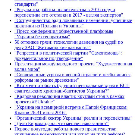
стандарты"
"Результаты работы правительства в 2016 году и
перспектива его отставки в 2017 - взгляд экспертов"
"Сотрудничество ради локальных изменений: успешные
практики из Польши и Украины"
"Пресс-конференция общественной платформы
"Украина без сепаратизма"
50 оттенков грязи: технологии давления на судей по
делу ЗАО "Житомирские лакомства"
"Репрессии в политической партии "Самопомощь":
документальное подтверждение"
Презентация международного проекта "Художественная
волна мира"
"Современные угрозы в лесной отрасли и несбывшиеся
реформы на рынке древесины"
"Кто хочет отобрать будущий центральный храм в ВСЦ
евангельских христиан-баптистов Украины?"
"Кадровая революция власти: круглый стол в рамках
проекта #EUkraine"
"Украина на всемирной встрече с Папой Франциском:
Краков 26-31 июля 2016"
"Органический сектор Украины: реалии и перспективы"
"Дело Евромайдана: что мешает наказанию?"
Первое полугодие работы нового правительства:
упущенные возможности или успех на пути реформ?