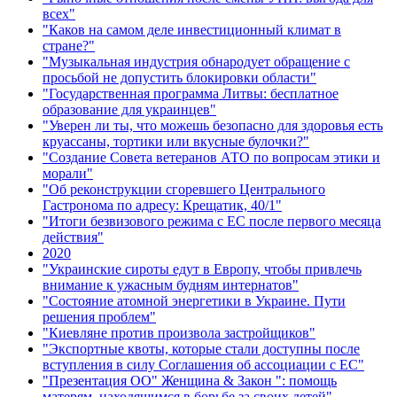
всех"
"Каков на самом деле инвестиционный климат в
стране?"
"Музыкальная индустрия обнародует обращение с
просьбой не допустить блокировки области"
"Государственная программа Литвы: бесплатное
образование для украинцев"
"Уверен ли ты, что можешь безопасно для здоровья есть
круассаны, тортики или вкусные булочки?"
"Создание Совета ветеранов АТО по вопросам этики и
морали"
"Об реконструкции сгоревшего Центрального
Гастронома по адресу: Крещатик, 40/1"
"Итоги безвизового режима с ЕС после первого месяца
действия"
2020
"Украинские сироты едут в Европу, чтобы привлечь
внимание к ужасным будням интернатов"
"Состояние атомной энергетики в Украине. Пути
решения проблем"
"Киевляне против произвола застройщиков"
"Экспортные квоты, которые стали доступны после
вступления в силу Соглашения об ассоциации с ЕС"
"Презентация ОО" Женщина & Закон ": помощь
матерям, находящимся в борьбе за своих детей"