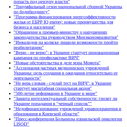
попасть под цензуру власти"
"Триумфальный сезон национальной сборной Украины
по бодибилдингу"
"Программа финансирования энергоэффективности
жилья от ЕБРР IQ energy: новые преимущества для
бизнеса и населения"
"Обращение к премьер-министру о нарушениях
законодательства руководством Минэкономразвития"
"Инвалидов на коляске лишили возможности пройти
реабилитацию"
"Верю - не верю": в Украине стартует инновационная
кампания по профилактике ВИЧ"
"Новые обстоятельства в деле мэра Момота"
"Ассоциация частных медицинских учреждений
Украины: цель создания и ожидания относительно ее
деятельности"
"Не верь словам - сделай тест на ВИЧ": в Украине
стартует масштабная социальная акция"
"500-летие реформации в Украине и мире"
"Защита интеллектуальной собственности: грозит ли
Украине попадания в "черный список""
"Недофинансирование учреждений здравоохранения и
образования в Киевской области"
"Пресс-конференция Больницы израильской онкологии
LISOD"