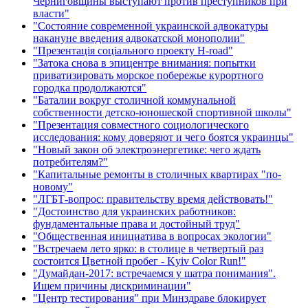
Черниговщины выступают против преступников при
власти"
"Состояние современной украинской адвокатуры
накануне введения адвокатской монополии"
"Презентація соціального проекту H-road"
"Затока снова в эпицентре внимания: попытки
приватизировать морское побережье курортного
городка продолжаются"
"Баталии вокруг столичной коммунальной
собственности детско-юношеской спортивной школы"
"Презентация совместного социологического
исследования: кому доверяют и чего боятся украинцы"
"Новый закон об электроэнергетике: чего ждать
потребителям?"
"Капитальные ремонты в столичных квартирах "по-
новому"
"ЛГБТ-вопрос: правительству время действовать!"
"Достоинство для украинских работников:
фундаментальные права и достойный труд"
"Общественная инициатива в вопросах экологии"
"Встречаем лето ярко: в столице в четвертый раз
состоится Цветной пробег - Kyiv Color Run!"
"Думайдан-2017: встречаемся у шатра понимания".
Ищем причины дискриминации"
"Центр тестирования" при Минздраве блокирует