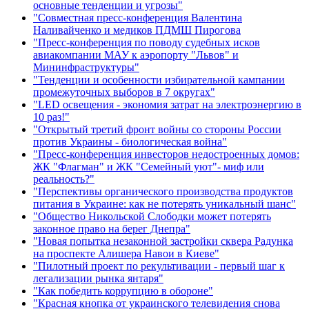
основные тенденции и угрозы"
"Совместная пресс-конференция Валентина
Наливайченко и медиков ПДМШ Пирогова
"Пресс-конференция по поводу судебных исков
авиакомпании МАУ к аэропорту "Львов" и
Мининфраструктуры"
"Тенденции и особенности избирательной кампании
промежуточных выборов в 7 округах"
"LED освещения - экономия затрат на электроэнергию в
10 раз!"
"Открытый третий фронт войны со стороны России
против Украины - биологическая война"
"Пресс-конференция инвесторов недостроенных домов:
ЖК "Флагман" и ЖК "Семейный уют"- миф или
реальность?"
"Перспективы органического производства продуктов
питания в Украине: как не потерять уникальный шанс"
"Общество Никольской Слободки может потерять
законное право на берег Днепра"
"Новая попытка незаконной застройки сквера Радунка
на проспекте Алишера Навои в Киеве"
"Пилотный проект по рекультивации - первый шаг к
легализации рынка янтаря"
"Как победить коррупцию в обороне"
"Красная кнопка от украинского телевидения снова