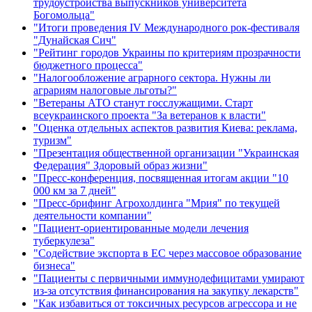
трудоустройства выпускников университета
Богомольца"
"Итоги проведения IV Международного рок-фестиваля
"Дунайская Сич"
"Рейтинг городов Украины по критериям прозрачности
бюджетного процесса"
"Налогообложение аграрного сектора. Нужны ли
аграриям налоговые льготы?"
"Ветераны АТО станут госслужащими. Старт
всеукраинского проекта "За ветеранов к власти"
"Оценка отдельных аспектов развития Киева: реклама,
туризм"
"Презентация общественной организации "Украинская
Федерация" Здоровый образ жизни"
"Пресс-конференция, посвященная итогам акции "10
000 км за 7 дней"
"Пресс-брифинг Агрохолдинга "Мрия" по текущей
деятельности компании"
"Пациент-ориентированные модели лечения
туберкулеза"
"Содействие экспорта в ЕС через массовое образование
бизнеса"
"Пациенты с первичными иммунодефицитами умирают
из-за отсутствия финансирования на закупку лекарств"
"Как избавиться от токсичных ресурсов агрессора и не