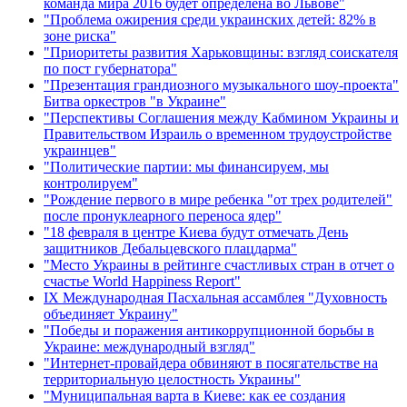
команда мира 2016 будет определена во Львове"
"Проблема ожирения среди украинских детей: 82% в
зоне риска"
"Приоритеты развития Харьковщины: взгляд соискателя
по пост губернатора"
"Презентация грандиозного музыкального шоу-проекта"
Битва оркестров "в Украине"
"Перспективы Соглашения между Кабмином Украины и
Правительством Израиль о временном трудоустройстве
украинцев"
"Политические партии: мы финансируем, мы
контролируем"
"Рождение первого в мире ребенка "от трех родителей"
после пронуклеарного переноса ядер"
"18 февраля в центре Киева будут отмечать День
защитников Дебальцевского плацдарма"
"Место Украины в рейтинге счастливых стран в отчет о
счастье World Happiness Report"
ІХ Международная Пасхальная ассамблея "Духовность
объединяет Украину"
"Победы и поражения антикоррупционной борьбы в
Украине: международный взгляд"
"Интернет-провайдера обвиняют в посягательстве на
территориальную целостность Украины"
"Муниципальная варта в Киеве: как ее создания