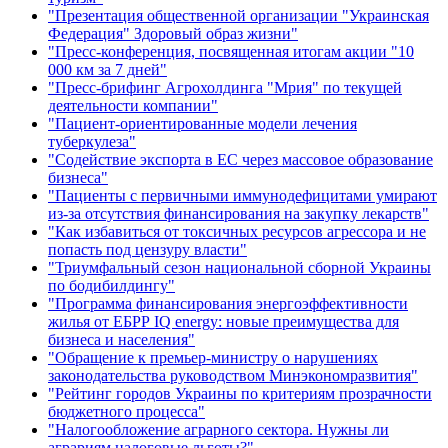
"Презентация общественной организации "Украинская
Федерация" Здоровый образ жизни"
"Пресс-конференция, посвященная итогам акции "10
000 км за 7 дней"
"Пресс-брифинг Агрохолдинга "Мрия" по текущей
деятельности компании"
"Пациент-ориентированные модели лечения
туберкулеза"
"Содействие экспорта в ЕС через массовое образование
бизнеса"
"Пациенты с первичными иммунодефицитами умирают
из-за отсутствия финансирования на закупку лекарств"
"Как избавиться от токсичных ресурсов агрессора и не
попасть под цензуру власти"
"Триумфальный сезон национальной сборной Украины
по бодибилдингу"
"Программа финансирования энергоэффективности
жилья от ЕБРР IQ energy: новые преимущества для
бизнеса и населения"
"Обращение к премьер-министру о нарушениях
законодательства руководством Минэкономразвития"
"Рейтинг городов Украины по критериям прозрачности
бюджетного процесса"
"Налогообложение аграрного сектора. Нужны ли
аграриям налоговые льготы?"