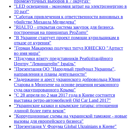
промежуточных выборов в 7 округах"
"LED освещения - экономия затрат на электроэнергию в
10 раз!"
"Саботаж привлечения к ответственности виновных в
убийстве Михаила Медведева"
"RIALTO - открытая система закупок для бизнеса,
построенная на принципах ProZorro"
"В Украине стартует проект помощи курильщикам в
отказе от курения"
"Герман Макаренко получил титул ЮНЕСКО "Артист
во имя мира"
"Підсумки візиту представників Реабілітаційного
Центру "Левинштейн" Ізраїль"
"Презентация ОО "Народный трибунал Украины",
направления и планы деятельности"
"Задержание и арест украинского добровольца Юрия
Старова в Мюнхене на основе решения незаконного
суда оккупированного Крыма"
"С 28 апреля по 2 мая 2017 года в Киеве состоится
выставка ретро-автомобилей Old Car Land 2017"
"Украинские казаки и крымские татары: отношения
длиной более пяти веков"
"Коррупционные схемы на украинской таможне - новые
вызовы для европейского бизнеса"
"Презентация V Форума Global Ukrainians в Киеве"