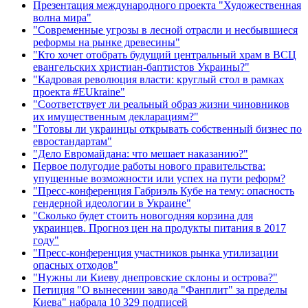
Презентация международного проекта "Художественная
волна мира"
"Современные угрозы в лесной отрасли и несбывшиеся
реформы на рынке древесины"
"Кто хочет отобрать будущий центральный храм в ВСЦ
евангельских христиан-баптистов Украины?"
"Кадровая революция власти: круглый стол в рамках
проекта #EUkraine"
"Соответствует ли реальный образ жизни чиновников
их имущественным декларациям?"
"Готовы ли украинцы открывать собственный бизнес по
евростандартам"
"Дело Евромайдана: что мешает наказанию?"
Первое полугодие работы нового правительства:
упущенные возможности или успех на пути реформ?
"Пресс-конференция Габриэль Кубе на тему: опасность
гендерной идеологии в Украине"
"Сколько будет стоить новогодняя корзина для
украинцев. Прогноз цен на продукты питания в 2017
году"
"Пресс-конференция участников рынка утилизации
опасных отходов"
"Нужны ли Киеву днепровские склоны и острова?"
Петиция "О вынесении завода "Фанплит" за пределы
Киева" набрала 10 329 подписей