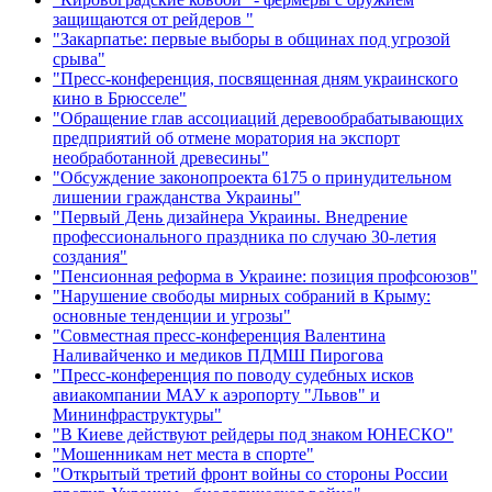
защищаются от рейдеров "
"Закарпатье: первые выборы в общинах под угрозой
срыва"
"Пресс-конференция, посвященная дням украинского
кино в Брюсселе"
"Обращение глав ассоциаций деревообрабатывающих
предприятий об отмене моратория на экспорт
необработанной древесины"
"Обсуждение законопроекта 6175 о принудительном
лишении гражданства Украины"
"Первый День дизайнера Украины. Внедрение
профессионального праздника по случаю 30-летия
создания"
"Пенсионная реформа в Украине: позиция профсоюзов"
"Нарушение свободы мирных собраний в Крыму:
основные тенденции и угрозы"
"Совместная пресс-конференция Валентина
Наливайченко и медиков ПДМШ Пирогова
"Пресс-конференция по поводу судебных исков
авиакомпании МАУ к аэропорту "Львов" и
Мининфраструктуры"
"В Киеве действуют рейдеры под знаком ЮНЕСКО"
"Мошенникам нет места в спорте"
"Открытый третий фронт войны со стороны России