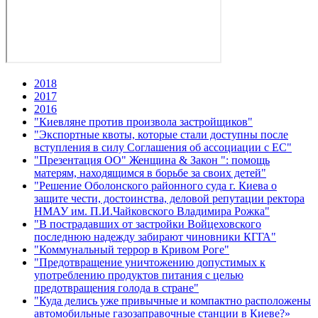
2018
2017
2016
"Киевляне против произвола застройщиков"
"Экспортные квоты, которые стали доступны после
вступления в силу Соглашения об ассоциации с ЕС"
"Презентация ОО" Женщина & Закон ": помощь
матерям, находящимся в борьбе за своих детей"
"Решение Оболонского районного суда г. Киева о
защите чести, достоинства, деловой репутации ректора
НМАУ им. П.И.Чайковского Владимира Рожка"
"В пострадавших от застройки Войцеховского
последнюю надежду забирают чиновники КГГА"
"Коммунальный террор в Кривом Роге"
"Предотвращение уничтожению допустимых к
употреблению продуктов питания с целью
предотвращения голода в стране"
"Куда делись уже привычные и компактно расположены
автомобильные газозаправочные станции в Киеве?»