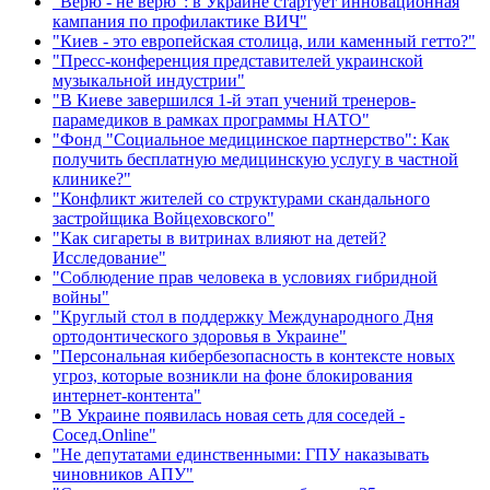
"Верю - не верю": в Украине стартует инновационная
кампания по профилактике ВИЧ"
"Киев - это европейская столица, или каменный гетто?"
"Пресс-конференция представителей украинской
музыкальной индустрии"
"В Киеве завершился 1-й этап учений тренеров-
парамедиков в рамках программы НАТО"
"Фонд "Социальное медицинское партнерство": Как
получить бесплатную медицинскую услугу в частной
клинике?"
"Конфликт жителей со структурами скандального
застройщика Войцеховского"
"Как сигареты в витринах влияют на детей?
Исследование"
"Соблюдение прав человека в условиях гибридной
войны"
"Круглый стол в поддержку Международного Дня
ортодонтического здоровья в Украине"
"Персональная кибербезопасность в контексте новых
угроз, которые возникли на фоне блокирования
интернет-контента"
"В Украине появилась новая сеть для соседей -
Сосед.Online"
"Не депутатами единственными: ГПУ наказывать
чиновников АПУ"