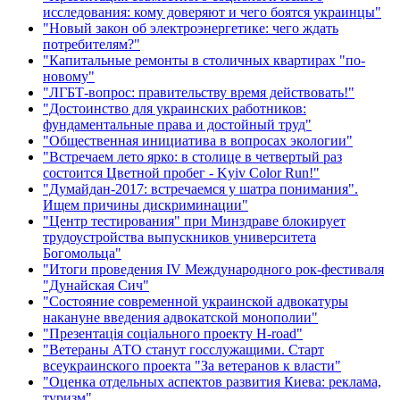
исследования: кому доверяют и чего боятся украинцы"
"Новый закон об электроэнергетике: чего ждать
потребителям?"
"Капитальные ремонты в столичных квартирах "по-
новому"
"ЛГБТ-вопрос: правительству время действовать!"
"Достоинство для украинских работников:
фундаментальные права и достойный труд"
"Общественная инициатива в вопросах экологии"
"Встречаем лето ярко: в столице в четвертый раз
состоится Цветной пробег - Kyiv Color Run!"
"Думайдан-2017: встречаемся у шатра понимания".
Ищем причины дискриминации"
"Центр тестирования" при Минздраве блокирует
трудоустройства выпускников университета
Богомольца"
"Итоги проведения IV Международного рок-фестиваля
"Дунайская Сич"
"Состояние современной украинской адвокатуры
накануне введения адвокатской монополии"
"Презентація соціального проекту H-road"
"Ветераны АТО станут госслужащими. Старт
всеукраинского проекта "За ветеранов к власти"
"Оценка отдельных аспектов развития Киева: реклама,
туризм"