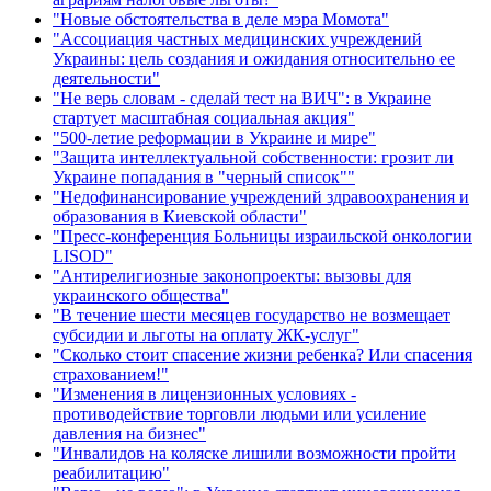
"Новые обстоятельства в деле мэра Момота"
"Ассоциация частных медицинских учреждений
Украины: цель создания и ожидания относительно ее
деятельности"
"Не верь словам - сделай тест на ВИЧ": в Украине
стартует масштабная социальная акция"
"500-летие реформации в Украине и мире"
"Защита интеллектуальной собственности: грозит ли
Украине попадания в "черный список""
"Недофинансирование учреждений здравоохранения и
образования в Киевской области"
"Пресс-конференция Больницы израильской онкологии
LISOD"
"Антирелигиозные законопроекты: вызовы для
украинского общества"
"В течение шести месяцев государство не возмещает
субсидии и льготы на оплату ЖК-услуг"
"Сколько стоит спасение жизни ребенка? Или спасения
страхованием!"
"Изменения в лицензионных условиях -
противодействие торговли людьми или усиление
давления на бизнес"
"Инвалидов на коляске лишили возможности пройти
реабилитацию"