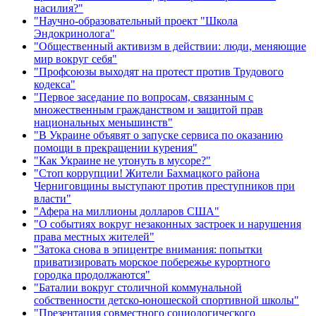
насилия?"
"Научно-образовательный проект "Школа
Эндокринолога"
"Общественный активизм в действии: люди, меняющие
мир вокруг себя"
"Профсоюзы выходят на протест против Трудового
кодекса"
"Первое заседание по вопросам, связанным с
множественным гражданством и защитой прав
национальных меньшинств"
"В Украине объявят о запуске сервиса по оказанию
помощи в прекращении курения"
"Как Украине не утонуть в мусоре?"
"Стоп коррупции! Жители Бахмацкого района
Черниговщины выступают против преступников при
власти"
"Афера на миллионы долларов США"
"О событиях вокруг незаконных застроек и нарушения
права местных жителей"
"Затока снова в эпицентре внимания: попытки
приватизировать морское побережье курортного
городка продолжаются"
"Баталии вокруг столичной коммунальной
собственности детско-юношеской спортивной школы"
"Презентация совместного социологического