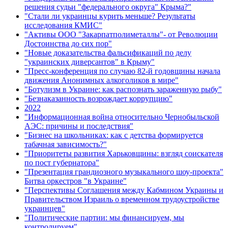
решения судьи "федерального округа" Крыма?"
"Стали ли украинцы курить меньше? Результаты
исследования КМИС"
"Активы ООО "Закарпатполиметаллы"- от Революции
Достоинства до сих пор"
"Новые доказательства фальсификаций по делу
"украинских диверсантов" в Крыму"
"Пресс-конференция по случаю 82-й годовщины начала
движения Анонимных алкоголиков в мире"
"Ботулизм в Украине: как распознать зараженную рыбу"
"Безнаказанность возрождает коррупцию"
2022
"Информационная война относительно Чернобыльской
АЭС: причины и последствия"
"Бизнес на школьниках: как с детства формируется
табачная зависимость?"
"Приоритеты развития Харьковщины: взгляд соискателя
по пост губернатора"
"Презентация грандиозного музыкального шоу-проекта"
Битва оркестров "в Украине"
"Перспективы Соглашения между Кабмином Украины и
Правительством Израиль о временном трудоустройстве
украинцев"
"Политические партии: мы финансируем, мы
контролируем"