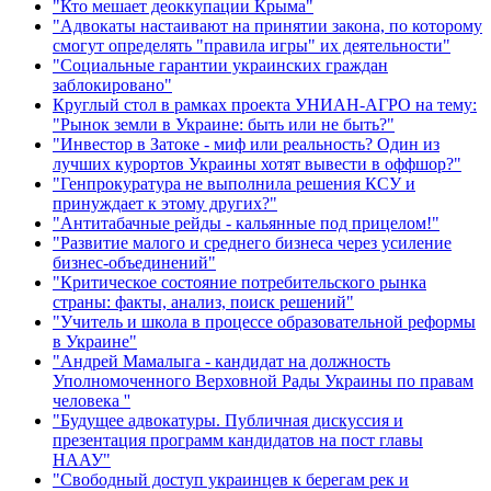
"Кто мешает деоккупации Крыма"
"Адвокаты настаивают на принятии закона, по которому
смогут определять "правила игры" их деятельности"
"Социальные гарантии украинских граждан
заблокировано"
Круглый стол в рамках проекта УНИАН-АГРО на тему:
"Рынок земли в Украине: быть или не быть?"
"Инвестор в Затоке - миф или реальность? Один из
лучших курортов Украины хотят вывести в оффшор?"
"Генпрокуратура не выполнила решения КСУ и
принуждает к этому других?"
"Антитабачные рейды - кальянные под прицелом!"
"Развитие малого и среднего бизнеса через усиление
бизнес-объединений"
"Критическое состояние потребительского рынка
страны: факты, анализ, поиск решений"
"Учитель и школа в процессе образовательной реформы
в Украине"
"Андрей Мамалыга - кандидат на должность
Уполномоченного Верховной Рады Украины по правам
человека ''
"Будущее адвокатуры. Публичная дискуссия и
презентация программ кандидатов на пост главы
НААУ"
"Свободный доступ украинцев к берегам рек и