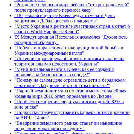
"Рождение первого в мире ребенка "от трех родителей"
после пронуклеарного переноса ядер"
"18 февраля в центре Киева будут отмечать День
защитников Дебальцевского плацдарма"
"Место Украины в рейтинге счастливых стран в отчет о
счастье World Happiness Report"
ІХ Международная Пасхальная ассамблея "Духовность
объединяет Украину"
"Победы и поражения антикоррупционной борьбы в
Украине: международный взгляд"
"Интернет-провайдера обвиняют в посягательстве на
территориальную целостность Украины"
"Муниципальная варта в Киеве: как ее создания
повлияет на безопасность в городе?"
"Почему на самом деле отравились дети в бердянском
санатории "Лазурный" и кто в этом виноват?"
"Парный чемпионат мира по стронгмену: сильнейшая
команда мира 2016 будет определена во Львове"
"Проблема ожирения среди украинских детей: 82% в
зоне риска"
"Подростки требуют устранить барьеры в тестировании
на ВИЧ с 14 лет"
"Внедрение земельного рынка: станет ли нынешние
продление моратория последним"
"Кировоградские ковбои" - фермеры с оружием