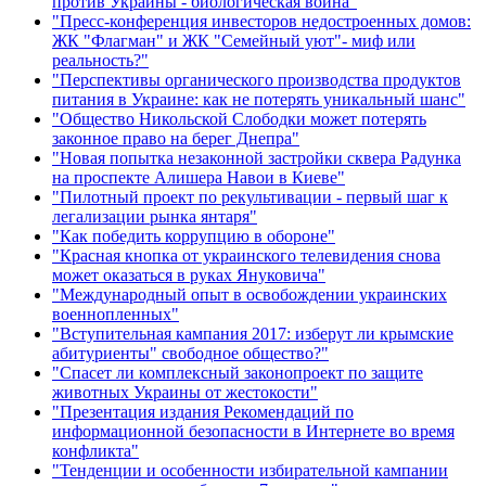
против Украины - биологическая война"
"Пресс-конференция инвесторов недостроенных домов:
ЖК "Флагман" и ЖК "Семейный уют"- миф или
реальность?"
"Перспективы органического производства продуктов
питания в Украине: как не потерять уникальный шанс"
"Общество Никольской Слободки может потерять
законное право на берег Днепра"
"Новая попытка незаконной застройки сквера Радунка
на проспекте Алишера Навои в Киеве"
"Пилотный проект по рекультивации - первый шаг к
легализации рынка янтаря"
"Как победить коррупцию в обороне"
"Красная кнопка от украинского телевидения снова
может оказаться в руках Януковича"
"Международный опыт в освобождении украинских
военнопленных"
"Вступительная кампания 2017: изберут ли крымские
абитуриенты" свободное общество?"
"Спасет ли комплексный законопроект по защите
животных Украины от жестокости"
"Презентация издания Рекомендаций по
информационной безопасности в Интернете во время
конфликта"
"Тенденции и особенности избирательной кампании