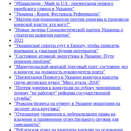
"#Нашилюди - Made in UA - презентация первого
еврейского глянца в Украине"
"Украина - Корея. Фестиваль Реформации"
"Матери-предприниматели против цинизма и произвола
киевской власти: кто кого?"
"Новые лидеры Социалистической партии Украины о
стратегии развития партии"
2021
"Украинские сироты едут в Европу, чтобы привлечь
внимание к ужасным будням интернатов"
"Состояние атомной энергетики в Украине. Пути
решения проблем"
"Мариупольский морской торговый порт: состояние дел
и конкурс на должность руководителя порта"
"Презентация Первого в Украине конкурса красоты
среди авторских кукол "Мисс кукла -2016"
"Потеря доверия к конкурсам по отбору чиновников:
почему "не работает" реформа государственной
службы"
"Реакция бизнеса на отмену в Украине моратория на
экспорт леса-кругляка"
"Отношение украинцев к либерализации права на
владение и применение огнестрельного оружия для
самозащиты"
"Рейдерская атака на квартиры киевлян на основании