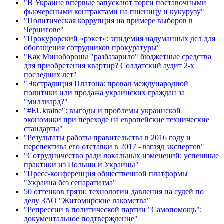
"В Украине впервые запускают торги поставочными
фьючерсными контрактами на пшеницу и кукурузу"
"Политическая коррупция на примере выборов в
Чернигове"
"Прокурорский «рэкет»: эпидемия надуманных дел для
обогащения сотрудников прокуратуры"
"Как Минобороны "разбазарило" бюджетные средства
для приобретения квартир? Солдатский аудит 2-х
последних лет"
"Экстрадиция Платона: провал международной
политики или продажа украинских граждан за
"миллиард?"
"#EUkraine": выгоды и проблемы украинской
экономики при переходе на европейские технические
стандарты"
"Результаты работы правительства в 2016 году и
перспектива его отставки в 2017 - взгляд экспертов"
"Сотрудничество ради локальных изменений: успешные
практики из Польши и Украины"
"Пресс-конференция общественной платформы
"Украина без сепаратизма"
50 оттенков грязи: технологии давления на судей по
делу ЗАО "Житомирские лакомства"
"Репрессии в политической партии "Самопомощь":
документальное подтверждение"