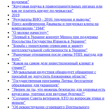
водоемов"
"Круговая порука в правоохранительных органах или
как не платить кредит по-черкасски"
2019
"Результаты ВНО - 2016: тенденции и выводы"
Пресс-конференция Джамалы и предпоказ клипа на
композицию "1944"
"О молоке начистоту"
"Первый в Украине концерт Минца при поддержке
Посольства Государства Израиль в Украине"
"Борьба с пиратскими сервисами и защиту
интеллектуальной собственности в Украине"
"Рыночные отношения после смены УПП: выгода для
всех"
"Каков на самом деле инвестиционный климат в
стране?"
"Музыкальная индустрия обнародует обращение с
просьбой не допустить блокировки области"
"Государственная программа Литвы: бесплатное
образование для украинцев"
"Уверен ли ты, что можешь безопасно для здоровья есть
круассаны, тортики или вкусные булочки?"
"Создание Совета ветеранов АТО по вопросам этики и
морали"
"Об реконструкции сгоревшего Центрального