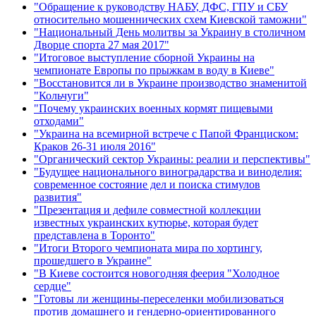
"Обращение к руководству НАБУ, ДФС, ГПУ и СБУ
относительно мошеннических схем Киевской таможни"
"Национальный День молитвы за Украину в столичном
Дворце спорта 27 мая 2017"
"Итоговое выступление сборной Украины на
чемпионате Европы по прыжкам в воду в Киеве"
"Восстановится ли в Украине производство знаменитой
"Кольчуги"
"Почему украинских военных кормят пищевыми
отходами"
"Украина на всемирной встрече с Папой Франциском:
Краков 26-31 июля 2016"
"Органический сектор Украины: реалии и перспективы"
"Будущее национального виноградарства и виноделия:
современное состояние дел и поиска стимулов
развития"
"Презентация и дефиле совместной коллекции
известных украинских кутюрье, которая будет
представлена в Торонто"
"Итоги Второго чемпионата мира по хортингу,
прошедшего в Украине"
"В Киеве состоится новогодняя феерия "Холодное
сердце"
"Готовы ли женщины-переселенки мобилизоваться
против домашнего и гендерно-ориентированного