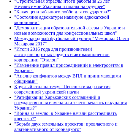
"Строительная отрасль: итоги работы за 25 лет
Независимой Украины и планы на будущее"
"Какая цена табачного лобби для государства?"
"Состояние адвокатуры накануне адвокатской
монополии"
"Демократизация образовательной сферы в Украине и
новые возможности для конфессиональных школ"
Международный футбольный турнир "Мемориал Олега
Макарова 2017"
"Итоги 2016 года для производителей
автотранспортных средств и автокомпонентов
корпорации "Эталон"
"Изменение правил присоединений к электросетям в
Украине"
"Анализ конфликтов между ВПЛ и принимающими
общинами"
Круглый стол на тему: "Перспективы развития
современной украинской науки
"Ратификация Харьковских соглашений и
государственная измена или з чего началась оккупация
Украины?"
"Война за землю: в Украине начали расстреливать
крестьян?"
"Борьба двух земельных проектов: провластного и
альтернативного от Корнацкого"