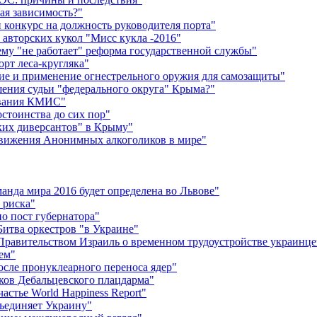
ная зависимость?"
 конкурс на должность руководителя порта"
 авторских кукол "Мисс кукла -2016"
ему "не работает" реформа государственной службы"
орт леса-кругляка"
ие и применение огнестрельного оружия для самозащиты"
шения судьи "федерального округа" Крыма?"
ования КМИС"
тоинства до сих пор"
ких диверсантов" в Крыму"
движения Анонимных алкоголиков в мире"
анда мира 2016 будет определена во Львове"
 риска"
о пост губернатора"
итва оркестров "в Украине"
авительством Израиль о временном трудоустройстве украинце
ем"
осле пронуклеарного переноса ядер"
иков Дебальцевского плацдарма"
астье World Happiness Report"
ъединяет Украину"