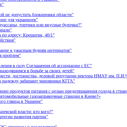
х"
ой не допустить блокировки области"
ние для украинцев"
круассаны, тортики или вкусные булочки?"
орали"
по адресу: Крещатик, 40/1"
ействия"
мание к ужасным будням интернатов"
я проблем"
пления в силу Соглашения об ассоциации с ЕС"
аходящимся в борьбе за своих детей"
 чести, достоинства, деловой репутации ректора НМАУ им. П.И
ю надежду забирают чиновники КГГА"
ию продуктов питания с целью предотвращения голода в стран
автомобильные газозаправочные станции в Киеве?»
ого глянца в Украине"
евской власти: кто кого?"
атегии развития партии"
ЭС: причины и последствия"