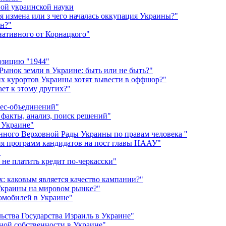
ной украинской науки
 измена или з чего началась оккупация Украины?"
ян?"
рнативного от Корнацкого"
озицию "1944"
ынок земли в Украине: быть или не быть?"
их курортов Украины хотят вывести в оффшор?"
ет к этому других?"
нес-объединений"
 факты, анализ, поиск решений"
 Украине"
ного Верховной Рады Украины по правам человека ''
ия программ кандидатов на пост главы НААУ"
"
 не платить кредит по-черкасски"
: каковым является качество кампании?"
 Украины на мировом рынке?"
омобилей в Украине"
ства Государства Израиль в Украине"
ной собственности в Украине"