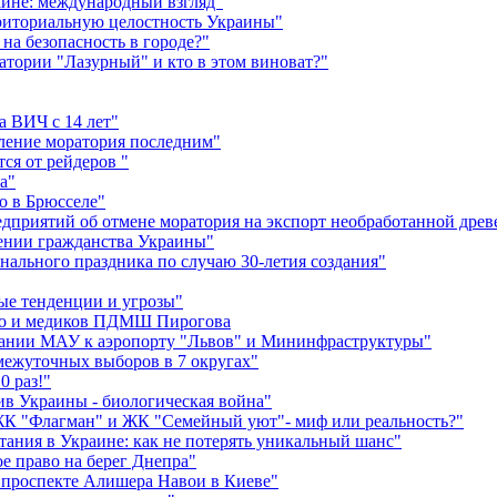
ине: международный взгляд"
рриториальную целостность Украины"
на безопасность в городе?"
атории "Лазурный" и кто в этом виноват?"
а ВИЧ с 14 лет"
ление моратория последним"
ся от рейдеров "
а"
о в Брюсселе"
дприятий об отмене моратория на экспорт необработанной дре
ении гражданства Украины"
ального праздника по случаю 30-летия создания"
ые тенденции и угрозы"
ко и медиков ПДМШ Пирогова
пании МАУ к аэропорту "Львов" и Мининфраструктуры"
межуточных выборов в 7 округах"
0 раз!"
в Украины - биологическая война"
ЖК "Флагман" и ЖК "Семейный уют"- миф или реальность?"
ания в Украине: как не потерять уникальный шанс"
е право на берег Днепра"
а проспекте Алишера Навои в Киеве"