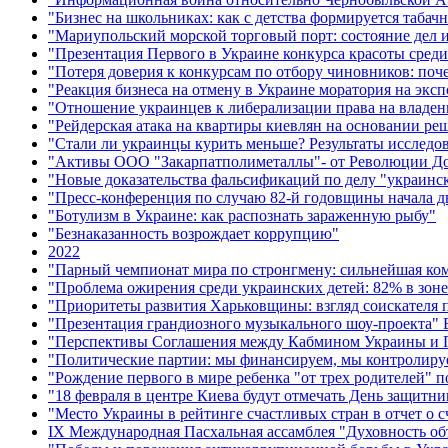
"Бизнес на школьниках: как с детства формируется табач
"Мариупольский морской торговый порт: состояние дел и
"Презентация Первого в Украине конкурса красоты среди
"Потеря доверия к конкурсам по отбору чиновников: поч
"Реакция бизнеса на отмену в Украине моратория на эксп
"Отношение украинцев к либерализации права на владен
"Рейдерская атака на квартиры киевлян на основании ре
"Стали ли украинцы курить меньше? Результаты исслед
"Активы ООО "Закарпатполиметаллы"- от Революции Дос
"Новые доказательства фальсификаций по делу "украинс
"Пресс-конференция по случаю 82-й годовщины начала 
"Ботулизм в Украине: как распознать зараженную рыбу"
"Безнаказанность возрождает коррупцию"
2022
"Парный чемпионат мира по стронгмену: сильнейшая ком
"Проблема ожирения среди украинских детей: 82% в зоне
"Приоритеты развития Харьковщины: взгляд соискателя п
"Презентация грандиозного музыкального шоу-проекта" Б
"Перспективы Соглашения между Кабмином Украины и Пр
"Политические партии: мы финансируем, мы контролиру
"Рождение первого в мире ребенка "от трех родителей" п
"18 февраля в центре Киева будут отмечать День защитн
"Место Украины в рейтинге счастливых стран в отчет о сч
ІХ Международная Пасхальная ассамблея "Духовность об