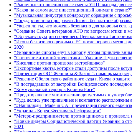
"Рыночные отношения после смены УПП: выгода для все
"Каков на самом деле инвестиционный климат в стране?"
"Музыкальная индустрия обнародует обращение с просьб
"Государственная программа Литвы: бесплатное образова
"Уверен ли ты, что можешь безопасно для здоровья есть 
"Создание Совета ветеранов АТО по вопросам этики и м
"Об реконструкции сгоревшего Центрального Гастронома 
"Итоги безвизового режима с ЕС после первого месяца д
2020
"Украинские сироты едут в Европу, чтобы привлечь вни
"Состояние атомной энергетики в Украине. Пути решени
"Киевляне против произвола застройщиков"
"Экспортные квоты, которые стали доступны после всту
"Презентация ОО" Женщина & Закон ": помощь матерям, н
"Решение Оболонского районного суда г. Киева о защите
"В пострадавших от застройки Войцеховского последню
"Коммунальный террор в Кривом Роге"
"Предотвращение уничтожению допустимых к употреблен
"Куда делись уже привычные и компактно расположены 
"#Нашилюди - Made in UA - презентация первого еврейск
"Украина - Корея. Фестиваль Реформации"
"Матери-предприниматели против цинизма и произвола ки
"Новые лидеры Социалистической партии Украины о стр
2021
"Информационная война относительно Чернобыльской А