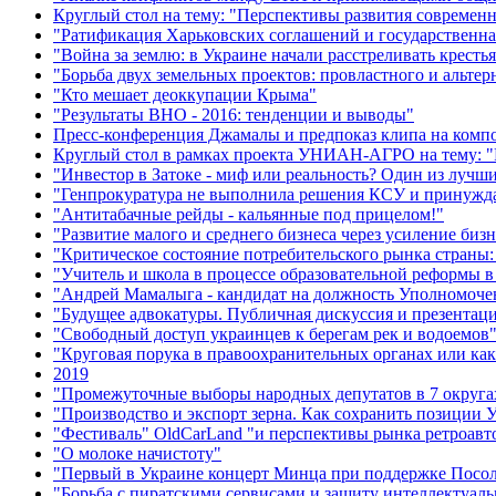
Круглый стол на тему: "Перспективы развития современ
"Ратификация Харьковских соглашений и государственная
"Война за землю: в Украине начали расстреливать кресть
"Борьба двух земельных проектов: провластного и альте
"Кто мешает деоккупации Крыма"
"Результаты ВНО - 2016: тенденции и выводы"
Пресс-конференция Джамалы и предпоказ клипа на комп
Круглый стол в рамках проекта УНИАН-АГРО на тему: "Р
"Инвестор в Затоке - миф или реальность? Один из лучш
"Генпрокуратура не выполнила решения КСУ и принужда
"Антитабачные рейды - кальянные под прицелом!"
"Развитие малого и среднего бизнеса через усиление биз
"Критическое состояние потребительского рынка страны:
"Учитель и школа в процессе образовательной реформы в
"Андрей Мамалыга - кандидат на должность Уполномочен
"Будущее адвокатуры. Публичная дискуссия и презентац
"Свободный доступ украинцев к берегам рек и водоемов
"Круговая порука в правоохранительных органах или как
2019
"Промежуточные выборы народных депутатов в 7 округах
"Производство и экспорт зерна. Как сохранить позиции
"Фестиваль" OldCarLand "и перспективы рынка ретроавт
"О молоке начистоту"
"Первый в Украине концерт Минца при поддержке Посоль
"Борьба с пиратскими сервисами и защиту интеллектуаль