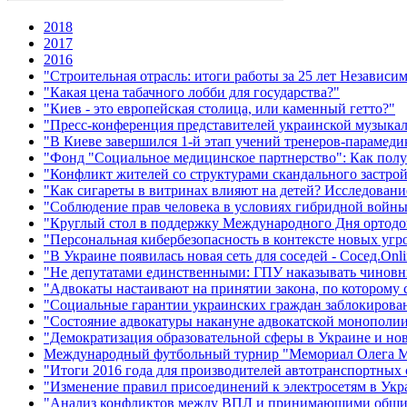
2018
2017
2016
"Строительная отрасль: итоги работы за 25 лет Независ
"Какая цена табачного лобби для государства?"
"Киев - это европейская столица, или каменный гетто?"
"Пресс-конференция представителей украинской музыка
"В Киеве завершился 1-й этап учений тренеров-парамед
"Фонд "Социальное медицинское партнерство": Как полу
"Конфликт жителей со структурами скандального застро
"Как сигареты в витринах влияют на детей? Исследовани
"Соблюдение прав человека в условиях гибридной войн
"Круглый стол в поддержку Международного Дня ортодон
"Персональная кибербезопасность в контексте новых угр
"В Украине появилась новая сеть для соседей - Сосед.Onli
"Не депутатами единственными: ГПУ наказывать чинов
"Адвокаты настаивают на принятии закона, по которому 
"Социальные гарантии украинских граждан заблокирова
"Состояние адвокатуры накануне адвокатской монополи
"Демократизация образовательной сферы в Украине и но
Международный футбольный турнир "Мемориал Олега М
"Итоги 2016 года для производителей автотранспортных
"Изменение правил присоединений к электросетям в Укр
"Анализ конфликтов между ВПЛ и принимающими общ