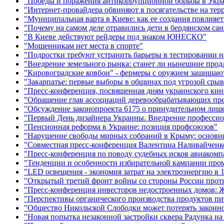
"Победы и поражения антикоррупционной борьбы в Укра
"Интернет-провайдера обвиняют в посягательстве на те
"Муниципальная варта в Киеве: как ее создания повлияет 
"Почему на самом деле отравились дети в бердянском сан
"В Киеве действуют рейдеры под знаком ЮНЕСКО"
"Мошенникам нет места в спорте"
"Подростки требуют устранить барьеры в тестировании н
"Внедрение земельного рынка: станет ли нынешние прод
"Кировоградские ковбои" - фермеры с оружием защищают
"Закарпатье: первые выборы в общинах под угрозой срыв
"Пресс-конференция, посвященная дням украинского кин
"Обращение глав ассоциаций деревообрабатывающих пре
"Обсуждение законопроекта 6175 о принудительном лиш
"Первый День дизайнера Украины. Внедрение профессион
"Пенсионная реформа в Украине: позиция профсоюзов"
"Нарушение свободы мирных собраний в Крыму: основн
"Совместная пресс-конференция Валентина Наливайчен
"Пресс-конференция по поводу судебных исков авиаком
"Тенденции и особенности избирательной кампании про
"LED освещения - экономия затрат на электроэнергию в 1
"Открытый третий фронт войны со стороны России проти
"Пресс-конференция инвесторов недостроенных домов: 
"Перспективы органического производства продуктов пит
"Общество Никольской Слободки может потерять законно
"Новая попытка незаконной застройки сквера Радунка н