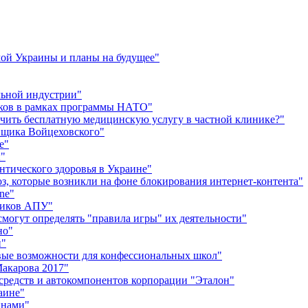
имой Украины и планы на будущее"
льной индустрии"
иков в рамках программы НАТО"
чить бесплатную медицинскую услугу в частной клинике?"
йщика Войцеховского"
е"
ы"
тического здоровья в Украине"
оз, которые возникли на фоне блокирования интернет-контента"
ne"
ников АПУ"
смогут определять "правила игры" их деятельности"
но"
и"
вые возможности для конфессиональных школ"
акарова 2017"
 средств и автокомпонентов корпорации "Эталон"
аине"
инами"