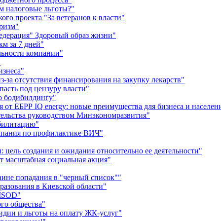
м налоговые льготы?"
го проекта "За ветеранов к власти"
уризм"
едерация" Здоровый образ жизни"
км за 7 дней"
льности компании"
"
изнеса"
за отсутствия финансирования на закупку лекарств"
пасть под цензуру власти"
о бодибилдингу"
от ЕБРР IQ energy: новые преимущества для бизнеса и населен
тельства руководством Минэкономразвития"
абилитацию"
ампания по профилактике ВИЧ"
цель создания и ожидания относительно ее деятельности"
ет масштабная социальная акция"
аине попадания в "черный список""
разования в Киевской области"
LISOD"
го общества"
сидии и льготы на оплату ЖК-услуг"