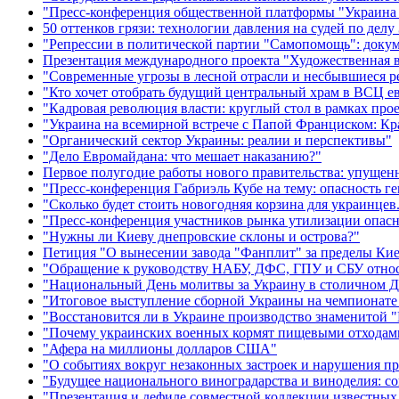
"Пресс-конференция общественной платформы "Украина 
50 оттенков грязи: технологии давления на судей по де
"Репрессии в политической партии "Самопомощь": доку
Презентация международного проекта "Художественная 
"Современные угрозы в лесной отрасли и несбывшиеся 
"Кто хочет отобрать будущий центральный храм в ВСЦ е
"Кадровая революция власти: круглый стол в рамках прое
"Украина на всемирной встрече с Папой Франциском: Кр
"Органический сектор Украины: реалии и перспективы"
"Дело Евромайдана: что мешает наказанию?"
Первое полугодие работы нового правительства: упущен
"Пресс-конференция Габриэль Кубе на тему: опасность г
"Сколько будет стоить новогодняя корзина для украинцев
"Пресс-конференция участников рынка утилизации опас
"Нужны ли Киеву днепровские склоны и острова?"
Петиция "О вынесении завода "Фанплит" за пределы Кие
"Обращение к руководству НАБУ, ДФС, ГПУ и СБУ отно
"Национальный День молитвы за Украину в столичном Дв
"Итоговое выступление сборной Украины на чемпионате
"Восстановится ли в Украине производство знаменитой 
"Почему украинских военных кормят пищевыми отходам
"Афера на миллионы долларов США"
"О событиях вокруг незаконных застроек и нарушения п
"Будущее национального виноградарства и виноделия: со
"Презентация и дефиле совместной коллекции известных 