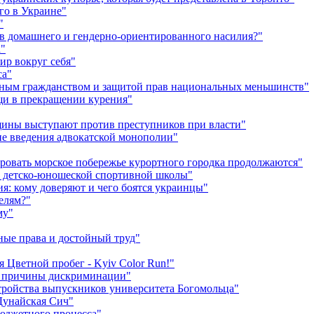
го в Украине"
"
в домашнего и гендерно-ориентированного насилия?"
а"
ир вокруг себя"
са"
енным гражданством и защитой прав национальных меньшинств"
ощи в прекращении курения"
ины выступают против преступников при власти"
не введения адвокатской монополии"
ировать морское побережье курортного городка продолжаются"
и детско-юношеской спортивной школы"
я: кому доверяют и чего боятся украинцы"
елям?"
му"
ные права и достойный труд"
я Цветной пробег - Kyiv Color Run!"
м причины дискриминации"
тройства выпускников университета Богомольца"
Дунайская Сич"
юджетного процесса"