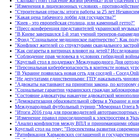
"Сколько стоит спасение жизни ребенка? Или спасения с
"Изменения в лицензионных условиях - противодействие
"Строительная отрасль: итоги работы за 25 лет Независ
"Какая цена табачного лобби для государства?"
"Киев - это европейская столица, или каменный гетто?"
"Пресс-конференция представителей украинской музыка
"В Киеве завершился 1-й этап учений тренеров-парамед
"Фонд "Социальное медицинское партнерство": Как полу
"Конфликт жителей со структурами скандального застро
"Как сигареты в витринах влияют на детей? Исследовани
"Соблюдение прав человека в условиях гибридной войн
"Круглый стол в поддержку Международного Дня ортодон
"Персональная кибербезопасность в контексте новых угр
"В Украине появилась новая сеть для соседей - Сосед.Onli
"Не депутатами единственными: ГПУ наказывать чинов
"Адвокаты настаивают на принятии закона, по которому 
"Социальные гарантии украинских граждан заблокирова
"Состояние адвокатуры накануне адвокатской монополи
"Демократизация образовательной сферы в Украине и но
Международный футбольный турнир "Мемориал Олега М
"Итоги 2016 года для производителей автотранспортных
"Изменение правил присоединений к электросетям в Укр
"Анализ конфликтов между ВПЛ и принимающими общ
Круглый стол на тему: "Перспективы развития современ
"Ратификация Харьковских соглашений и государственная