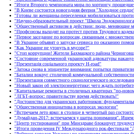
"Итоги Второго чемпионата мира по хортингу, прошедше
"В Киеве состоится новогодняя феерия "Холодное сердце
"Готовы ли женщины-переселенки мобилизоваться проти
"Научно-образовательный проект "Школа Эндокринолог
"Общественный активизм в действии: люди, меняющие м
"Профсоюзы выходят на протест против Трудового кодек
"Первое заседание по вопросам, связанным с множеств
"В Украине объявят о запуске сервиса по оказанию пом
"Как Украине не утонуть в мусоре?"
"Стоп коррупции! Жители Бахмацкого района Черниговщ
"Состояние современной украинской адвокатуры накану
"Презентація соціального проекту H-road"
"Затока снова в эпицентре внимания: попытки приватиз
"Баталии вокруг столичной коммунальной собственност
"Презентация совместного социологического исследовани
"Новый закон об электроэнергетике: чего ждать потребит
"Капитальные ремонты в столичных квартирах "по-ново
"ЛГБТ-вопрос: правительству время действовать!"
"Достоинство для украинских работников: фундаменталь
"Общественная инициатива в вопросах экологии"
"Встречаем лето ярко: в столице в четвертый раз состоитс
"Думайдан-2017: встречаемся у шатра понимания". Ище
"Центр тестирования" при Минздраве блокирует трудоус
"Итоги проведения IV Международного рок-фестиваля "
"Рейтинг городов Украины по критериям прозрачности б