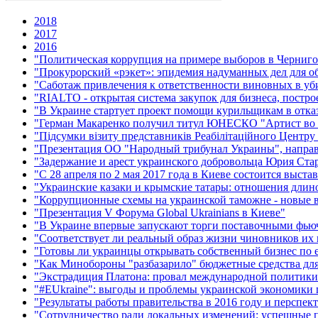
2018
2017
2016
"Политическая коррупция на примере выборов в Черниго
"Прокурорский «рэкет»: эпидемия надуманных дел для о
"Саботаж привлечения к ответственности виновных в у
"RIALTO - открытая система закупок для бизнеса, постро
"В Украине стартует проект помощи курильщикам в отказ
"Герман Макаренко получил титул ЮНЕСКО "Артист во 
"Підсумки візиту представників Реабілітаційного Центру
"Презентация ОО "Народный трибунал Украины", направ
"Задержание и арест украинского добровольца Юрия Ста
"С 28 апреля по 2 мая 2017 года в Киеве состоится выста
"Украинские казаки и крымские татары: отношения длино
"Коррупционные схемы на украинской таможне - новые в
"Презентация V Форума Global Ukrainians в Киеве"
"В Украине впервые запускают торги поставочными фью
"Соответствует ли реальный образ жизни чиновников и
"Готовы ли украинцы открывать собственный бизнес по 
"Как Минобороны "разбазарило" бюджетные средства для 
"Экстрадиция Платона: провал международной политики
"#EUkraine": выгоды и проблемы украинской экономики 
"Результаты работы правительства в 2016 году и перспекти
"Сотрудничество ради локальных изменений: успешные 