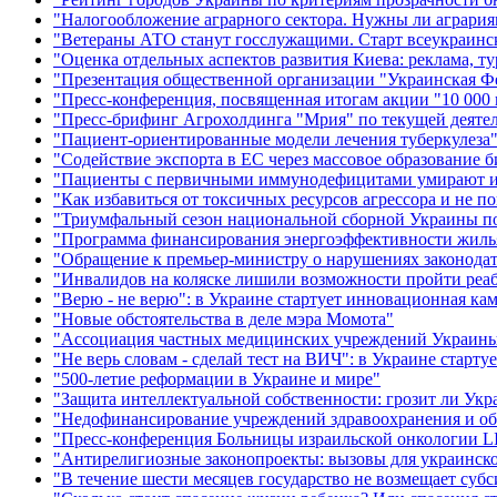
"Налогообложение аграрного сектора. Нужны ли агрария
"Ветераны АТО станут госслужащими. Старт всеукраинско
"Оценка отдельных аспектов развития Киева: реклама, т
"Презентация общественной организации "Украинская Ф
"Пресс-конференция, посвященная итогам акции "10 000 
"Пресс-брифинг Агрохолдинга "Мрия" по текущей деяте
"Пациент-ориентированные модели лечения туберкулеза
"Содействие экспорта в ЕС через массовое образование б
"Пациенты с первичными иммунодефицитами умирают из-
"Как избавиться от токсичных ресурсов агрессора и не по
"Триумфальный сезон национальной сборной Украины п
"Программа финансирования энергоэффективности жилья 
"Обращение к премьер-министру о нарушениях законода
"Инвалидов на коляске лишили возможности пройти ре
"Верю - не верю": в Украине стартует инновационная к
"Новые обстоятельства в деле мэра Момота"
"Ассоциация частных медицинских учреждений Украины: 
"Не верь словам - сделай тест на ВИЧ": в Украине старту
"500-летие реформации в Украине и мире"
"Защита интеллектуальной собственности: грозит ли Укр
"Недофинансирование учреждений здравоохранения и об
"Пресс-конференция Больницы израильской онкологии 
"Антирелигиозные законопроекты: вызовы для украинско
"В течение шести месяцев государство не возмещает суб