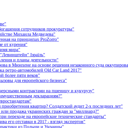
ве"
богащения сотрудников прокуратуры"
бийстве Михаила Медведева"
енная на принципах ProZorro"
е от курения"
имя мира"
 "Левинштейн" Ізраїль"
ления и планы деятельности"
рова в Мюнхене на основе решения незаконного суда оккупиро
вка ретро-автомобилей Old Car Land 2017"
й более пяти веков"
ызовы для европейского бизнеса"
черсными контрактами на пшеницу и кукурузу"
х имущественным декларациям?"
евростандартам"
приобретения квартир? Солдатский аудит 2-х последних лет"
 или продажа украинских граждан за "миллиард?"
при переходе на европейские технические стандарты"
ва его отставки в 2017 - взгляд экспертов"
практики из Польши и Украины"