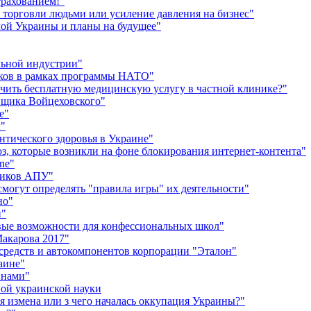
трахованием!"
 торговли людьми или усиление давления на бизнес"
имой Украины и планы на будущее"
льной индустрии"
иков в рамках программы НАТО"
чить бесплатную медицинскую услугу в частной клинике?"
йщика Войцеховского"
е"
ы"
тического здоровья в Украине"
оз, которые возникли на фоне блокирования интернет-контента"
ne"
ников АПУ"
смогут определять "правила игры" их деятельности"
но"
и"
вые возможности для конфессиональных школ"
акарова 2017"
 средств и автокомпонентов корпорации "Эталон"
аине"
инами"
ной украинской науки
 измена или з чего началась оккупация Украины?"