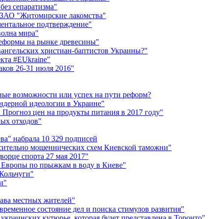
без сепаратизма"
лу ЗАО "Житомирские лакомства"
ментальное подтверждение"
волна мира"
реформы на рынке древесины"
вангельских христиан-баптистов Украины?"
кта #EUkraine"
аков 26-31 июля 2016"
ные возможности или успех на пути реформ?
ендерной идеологии в Украине"
. Прогноз цен на продукты питания в 2017 году"
ных отходов"
ва" набрала 10 329 подписей
сительно мошеннических схем Киевской таможни"
орце спорта 27 мая 2017"
 Европы по прыжкам в воду в Киеве"
"Кольчуги"
и"
рава местных жителей"
временное состояние дел и поиска стимулов развития"
украинских кутюрье, которая будет представлена в Торонто"