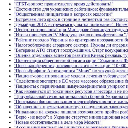
"ЛГБТ-вопрос: правительству время действовать!"
"Достоинство для украинских работников: фундаменталь
"Общественная инициатива в вопросах экологии"
"Встречаем лето ярко: в столице в четвертый раз состоитс
"Думайдан-2017: встречаемся у шатра понимания". Ище
"Центр тестирования" при Минздраве блокирует трудоус
"Итоги проведения IV Международного рок-фестиваля "
"Рейтинг городов Украины по критериям прозрачности б
"Налогообложение аграрного сектора. Нужны ли агрария
"Ветераны АТО станут госслужащими. Старт всеукраинско
"Оценка отдельных аспектов развития Киева: реклама, т
"Презентация общественной организации "Украинская Ф
"Пресс-конференция, посвященная итогам акции "10 000 
"Пресс-брифинг Агрохолдинга "Мрия" по текущей деяте
"Пациент-ориентированные модели лечения туберкулеза
"Содействие экспорта в ЕС через массовое образование б
"Пациенты с первичными иммунодефицитами умирают из-
"Как избавиться от токсичных ресурсов агрессора и не по
"Триумфальный сезон национальной сборной Украины п
"Программа финансирования энергоэффективности жилья 
"Обращение к премьер-министру о нарушениях законода
"Инвалидов на коляске лишили возможности пройти ре
"Верю - не верю": в Украине стартует инновационная к
"Новые обстоятельства в деле мэра Момота"
"Ассоциация частных медицинских учреждений Украины: 