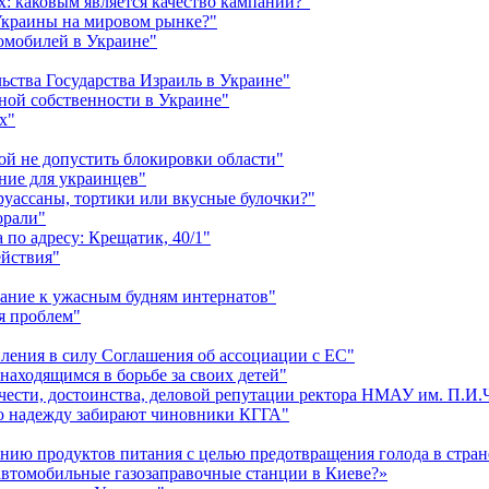
: каковым является качество кампании?"
 Украины на мировом рынке?"
омобилей в Украине"
ства Государства Израиль в Украине"
ной собственности в Украине"
х"
ой не допустить блокировки области"
ние для украинцев"
круассаны, тортики или вкусные булочки?"
орали"
по адресу: Крещатик, 40/1"
ействия"
мание к ужасным будням интернатов"
я проблем"
пления в силу Соглашения об ассоциации с ЕС"
аходящимся в борьбе за своих детей"
 чести, достоинства, деловой репутации ректора НМАУ им. П.И
ю надежду забирают чиновники КГГА"
ию продуктов питания с целью предотвращения голода в стран
автомобильные газозаправочные станции в Киеве?»