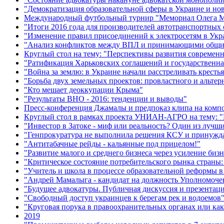
"Демократизация образовательной сферы в Украине и но
Международный футбольный турнир "Мемориал Олега М
"Итоги 2016 года для производителей автотранспортных
"Изменение правил присоединений к электросетям в Укр
"Анализ конфликтов между ВПЛ и принимающими общ
Круглый стол на тему: "Перспективы развития современ
"Ратификация Харьковских соглашений и государственная
"Война за землю: в Украине начали расстреливать кресть
"Борьба двух земельных проектов: провластного и альте
"Кто мешает деоккупации Крыма"
"Результаты ВНО - 2016: тенденции и выводы"
Пресс-конференция Джамалы и предпоказ клипа на комп
Круглый стол в рамках проекта УНИАН-АГРО на тему: "Р
"Инвестор в Затоке - миф или реальность? Один из лучш
"Генпрокуратура не выполнила решения КСУ и принужда
"Антитабачные рейды - кальянные под прицелом!"
"Развитие малого и среднего бизнеса через усиление биз
"Критическое состояние потребительского рынка страны:
"Учитель и школа в процессе образовательной реформы в
"Андрей Мамалыга - кандидат на должность Уполномочен
"Будущее адвокатуры. Публичная дискуссия и презентац
"Свободный доступ украинцев к берегам рек и водоемов
"Круговая порука в правоохранительных органах или как
2019