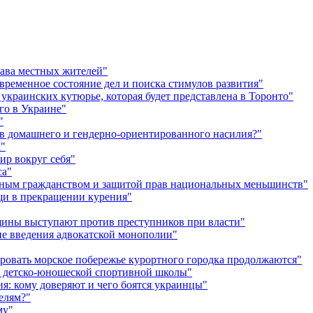
рава местных жителей"
временное состояние дел и поиска стимулов развития"
украинских кутюрье, которая будет представлена в Торонто"
го в Украине"
"
в домашнего и гендерно-ориентированного насилия?"
а"
ир вокруг себя"
са"
енным гражданством и защитой прав национальных меньшинств"
ощи в прекращении курения"
ины выступают против преступников при власти"
не введения адвокатской монополии"
ировать морское побережье курортного городка продолжаются"
и детско-юношеской спортивной школы"
я: кому доверяют и чего боятся украинцы"
елям?"
му"