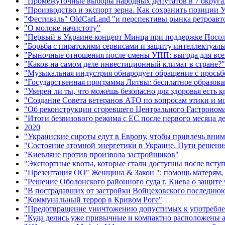
"Промежуточные выборы народных депутатов в 7 округах
"Производство и экспорт зерна. Как сохранить позиции
"Фестиваль" OldCarLand "и перспективы рынка ретроавт
"О молоке начистоту"
"Первый в Украине концерт Минца при поддержке Посоль
"Борьба с пиратскими сервисами и защиту интеллектуаль
"Рыночные отношения после смены УПП: выгода для все
"Каков на самом деле инвестиционный климат в стране?"
"Музыкальная индустрия обнародует обращение с просьб
"Государственная программа Литвы: бесплатное образова
"Уверен ли ты, что можешь безопасно для здоровья есть 
"Создание Совета ветеранов АТО по вопросам этики и м
"Об реконструкции сгоревшего Центрального Гастронома 
"Итоги безвизового режима с ЕС после первого месяца д
2020
"Украинские сироты едут в Европу, чтобы привлечь вни
"Состояние атомной энергетики в Украине. Пути решени
"Киевляне против произвола застройщиков"
"Экспортные квоты, которые стали доступны после всту
"Презентация ОО" Женщина & Закон ": помощь матерям, н
"Решение Оболонского районного суда г. Киева о защите
"В пострадавших от застройки Войцеховского последню
"Коммунальный террор в Кривом Роге"
"Предотвращение уничтожению допустимых к употреблен
"Куда делись уже привычные и компактно расположены 