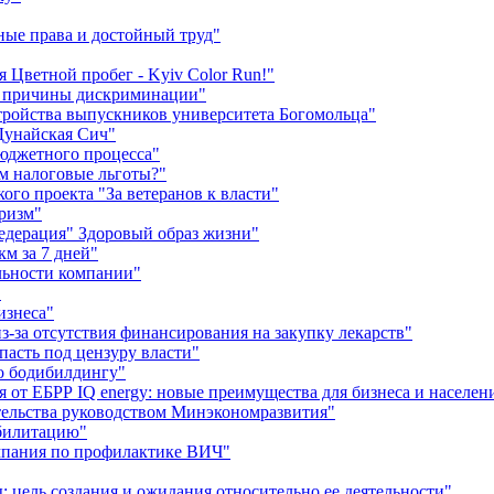
ные права и достойный труд"
я Цветной пробег - Kyiv Color Run!"
м причины дискриминации"
тройства выпускников университета Богомольца"
Дунайская Сич"
юджетного процесса"
м налоговые льготы?"
го проекта "За ветеранов к власти"
уризм"
едерация" Здоровый образ жизни"
км за 7 дней"
льности компании"
"
изнеса"
за отсутствия финансирования на закупку лекарств"
пасть под цензуру власти"
о бодибилдингу"
от ЕБРР IQ energy: новые преимущества для бизнеса и населен
тельства руководством Минэкономразвития"
абилитацию"
ампания по профилактике ВИЧ"
цель создания и ожидания относительно ее деятельности"