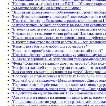
"Не верь словам - сделай тест на ВИЧ": в Украине старту
"500-летие реформации в Украине и мире"
"Защита интеллектуальной собственности: грозит ли Укр
"Недофинансирование учреждений здравоохранения и об
"Пресс-конференция Больницы израильской онкологии 
"Антирелигиозные законопроекты: вызовы для украинско
"В течение шести месяцев государство не возмещает суб
"Сколько стоит спасение жизни ребенка? Или спасения с
"Изменения в лицензионных условиях - противодействие
"Строительная отрасль: итоги работы за 25 лет Независ
"Какая цена табачного лобби для государства?"
"Киев - это европейская столица, или каменный гетто?"
"Пресс-конференция представителей украинской музыка
"В Киеве завершился 1-й этап учений тренеров-парамед
"Фонд "Социальное медицинское партнерство": Как полу
"Конфликт жителей со структурами скандального застро
"Как сигареты в витринах влияют на детей? Исследовани
"Соблюдение прав человека в условиях гибридной войн
"Круглый стол в поддержку Международного Дня ортодон
"Персональная кибербезопасность в контексте новых угр
"В Украине появилась новая сеть для соседей - Сосед.Onli
"Не депутатами единственными: ГПУ наказывать чинов
"Адвокаты настаивают на принятии закона, по которому 
"Социальные гарантии украинских граждан заблокирова
"Состояние адвокатуры накануне адвокатской монополи