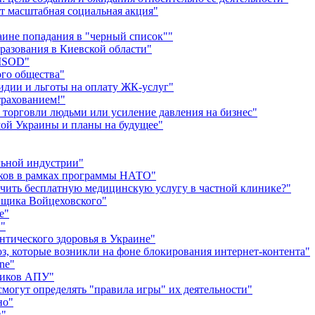
ет масштабная социальная акция"
аине попадания в "черный список""
разования в Киевской области"
LISOD"
го общества"
сидии и льготы на оплату ЖК-услуг"
трахованием!"
 торговли людьми или усиление давления на бизнес"
имой Украины и планы на будущее"
льной индустрии"
иков в рамках программы НАТО"
чить бесплатную медицинскую услугу в частной клинике?"
йщика Войцеховского"
е"
ы"
тического здоровья в Украине"
оз, которые возникли на фоне блокирования интернет-контента"
ne"
ников АПУ"
смогут определять "правила игры" их деятельности"
но"
и"