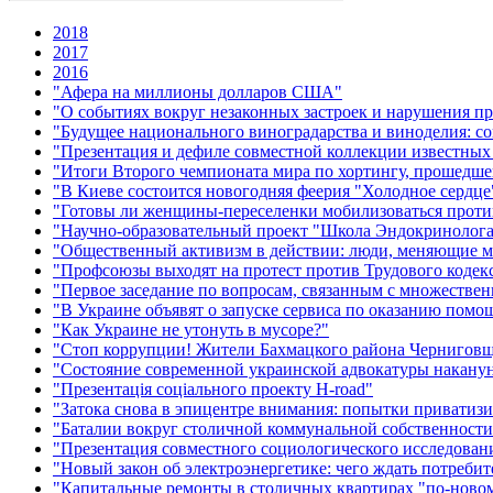
2018
2017
2016
"Афера на миллионы долларов США"
"О событиях вокруг незаконных застроек и нарушения п
"Будущее национального виноградарства и виноделия: со
"Презентация и дефиле совместной коллекции известных 
"Итоги Второго чемпионата мира по хортингу, прошедше
"В Киеве состоится новогодняя феерия "Холодное сердце
"Готовы ли женщины-переселенки мобилизоваться проти
"Научно-образовательный проект "Школа Эндокринолог
"Общественный активизм в действии: люди, меняющие м
"Профсоюзы выходят на протест против Трудового кодек
"Первое заседание по вопросам, связанным с множеств
"В Украине объявят о запуске сервиса по оказанию пом
"Как Украине не утонуть в мусоре?"
"Стоп коррупции! Жители Бахмацкого района Черниговщ
"Состояние современной украинской адвокатуры накану
"Презентація соціального проекту H-road"
"Затока снова в эпицентре внимания: попытки приватиз
"Баталии вокруг столичной коммунальной собственност
"Презентация совместного социологического исследовани
"Новый закон об электроэнергетике: чего ждать потребит
"Капитальные ремонты в столичных квартирах "по-ново