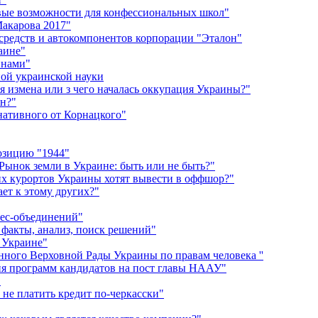
вые возможности для конфессиональных школ"
акарова 2017"
 средств и автокомпонентов корпорации "Эталон"
аине"
инами"
ной украинской науки
 измена или з чего началась оккупация Украины?"
ян?"
рнативного от Корнацкого"
озицию "1944"
ынок земли в Украине: быть или не быть?"
их курортов Украины хотят вывести в оффшор?"
ет к этому других?"
нес-объединений"
 факты, анализ, поиск решений"
 Украине"
ного Верховной Рады Украины по правам человека ''
ия программ кандидатов на пост главы НААУ"
"
 не платить кредит по-черкасски"