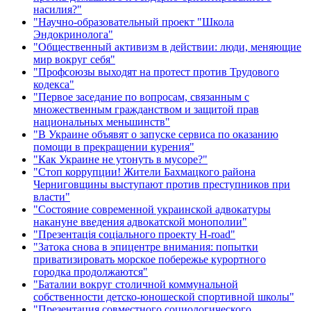
насилия?"
"Научно-образовательный проект "Школа
Эндокринолога"
"Общественный активизм в действии: люди, меняющие
мир вокруг себя"
"Профсоюзы выходят на протест против Трудового
кодекса"
"Первое заседание по вопросам, связанным с
множественным гражданством и защитой прав
национальных меньшинств"
"В Украине объявят о запуске сервиса по оказанию
помощи в прекращении курения"
"Как Украине не утонуть в мусоре?"
"Стоп коррупции! Жители Бахмацкого района
Черниговщины выступают против преступников при
власти"
"Состояние современной украинской адвокатуры
накануне введения адвокатской монополии"
"Презентація соціального проекту H-road"
"Затока снова в эпицентре внимания: попытки
приватизировать морское побережье курортного
городка продолжаются"
"Баталии вокруг столичной коммунальной
собственности детско-юношеской спортивной школы"
"Презентация совместного социологического