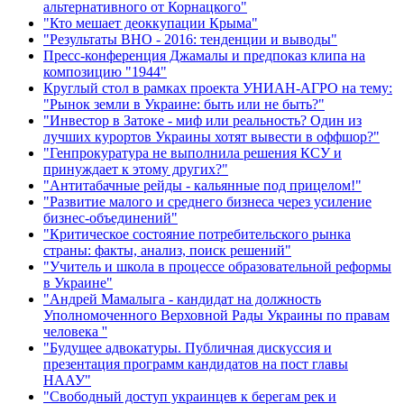
альтернативного от Корнацкого"
"Кто мешает деоккупации Крыма"
"Результаты ВНО - 2016: тенденции и выводы"
Пресс-конференция Джамалы и предпоказ клипа на
композицию "1944"
Круглый стол в рамках проекта УНИАН-АГРО на тему:
"Рынок земли в Украине: быть или не быть?"
"Инвестор в Затоке - миф или реальность? Один из
лучших курортов Украины хотят вывести в оффшор?"
"Генпрокуратура не выполнила решения КСУ и
принуждает к этому других?"
"Антитабачные рейды - кальянные под прицелом!"
"Развитие малого и среднего бизнеса через усиление
бизнес-объединений"
"Критическое состояние потребительского рынка
страны: факты, анализ, поиск решений"
"Учитель и школа в процессе образовательной реформы
в Украине"
"Андрей Мамалыга - кандидат на должность
Уполномоченного Верховной Рады Украины по правам
человека ''
"Будущее адвокатуры. Публичная дискуссия и
презентация программ кандидатов на пост главы
НААУ"
"Свободный доступ украинцев к берегам рек и