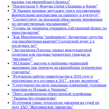
вызовы для европейского бизнеса"
"Презентация V Форума Global Ukrainians в Киеве"
"В Украине впервые запускают торги поставочными
фьючерсными контрактами на пшеницу и кукурузу"
"Соответствует ли реальный образ жизни чиновников
их имущественным декларациям?"
"Готовы ли украинцы открывать собственный бизнес по
евростандартам"
"Как Минобороны "разбазарило" бюджетные средства
для приобретения квартир? Солдатский аудит 2-х
последних лет"
"Экстрадиция Платона: провал международной
политики или продажа украинских граждан за
"миллиард?"
"#EUkraine": выгоды и проблемы украинской
экономики при переходе на европейские технические
стандарты"
"Результаты работы правительства в 2016 году и
перспектива его отставки в 2017 - взгляд экспертов"
"Сотрудничество ради локальных изменений: успешные
практики из Польши и Украины"
"Пресс-конференция общественной платформы
"Украина без сепаратизма"
50 оттенков грязи: технологии давления на судей по
делу ЗАО "Житомирские лакомства"