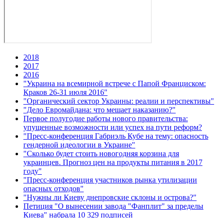
2018
2017
2016
"Украина на всемирной встрече с Папой Франциском:
Краков 26-31 июля 2016"
"Органический сектор Украины: реалии и перспективы"
"Дело Евромайдана: что мешает наказанию?"
Первое полугодие работы нового правительства:
упущенные возможности или успех на пути реформ?
"Пресс-конференция Габриэль Кубе на тему: опасность
гендерной идеологии в Украине"
"Сколько будет стоить новогодняя корзина для
украинцев. Прогноз цен на продукты питания в 2017
году"
"Пресс-конференция участников рынка утилизации
опасных отходов"
"Нужны ли Киеву днепровские склоны и острова?"
Петиция "О вынесении завода "Фанплит" за пределы
Киева" набрала 10 329 подписей