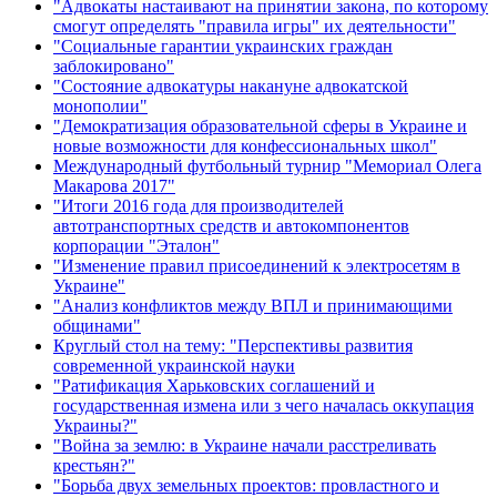
"Адвокаты настаивают на принятии закона, по которому
смогут определять "правила игры" их деятельности"
"Социальные гарантии украинских граждан
заблокировано"
"Состояние адвокатуры накануне адвокатской
монополии"
"Демократизация образовательной сферы в Украине и
новые возможности для конфессиональных школ"
Международный футбольный турнир "Мемориал Олега
Макарова 2017"
"Итоги 2016 года для производителей
автотранспортных средств и автокомпонентов
корпорации "Эталон"
"Изменение правил присоединений к электросетям в
Украине"
"Анализ конфликтов между ВПЛ и принимающими
общинами"
Круглый стол на тему: "Перспективы развития
современной украинской науки
"Ратификация Харьковских соглашений и
государственная измена или з чего началась оккупация
Украины?"
"Война за землю: в Украине начали расстреливать
крестьян?"
"Борьба двух земельных проектов: провластного и