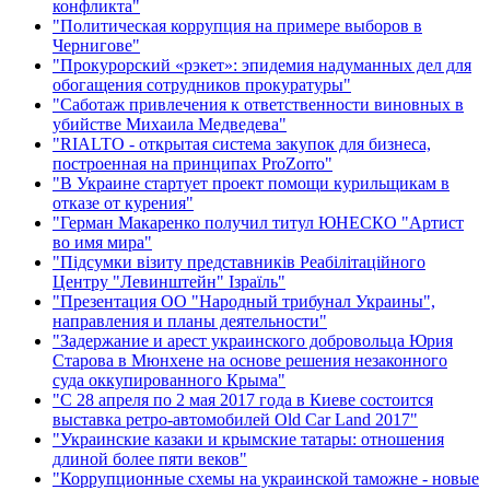
конфликта"
"Политическая коррупция на примере выборов в
Чернигове"
"Прокурорский «рэкет»: эпидемия надуманных дел для
обогащения сотрудников прокуратуры"
"Саботаж привлечения к ответственности виновных в
убийстве Михаила Медведева"
"RIALTO - открытая система закупок для бизнеса,
построенная на принципах ProZorro"
"В Украине стартует проект помощи курильщикам в
отказе от курения"
"Герман Макаренко получил титул ЮНЕСКО "Артист
во имя мира"
"Підсумки візиту представників Реабілітаційного
Центру "Левинштейн" Ізраїль"
"Презентация ОО "Народный трибунал Украины",
направления и планы деятельности"
"Задержание и арест украинского добровольца Юрия
Старова в Мюнхене на основе решения незаконного
суда оккупированного Крыма"
"С 28 апреля по 2 мая 2017 года в Киеве состоится
выставка ретро-автомобилей Old Car Land 2017"
"Украинские казаки и крымские татары: отношения
длиной более пяти веков"
"Коррупционные схемы на украинской таможне - новые