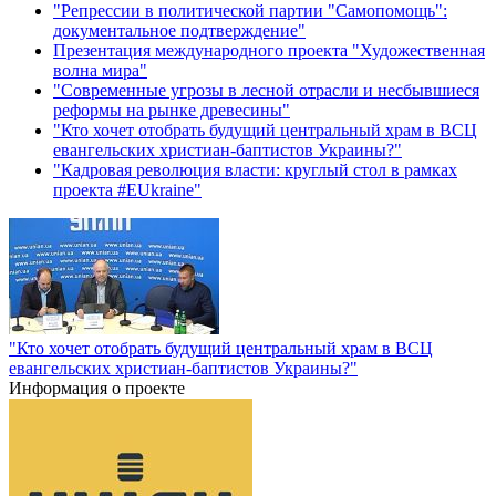
"Репрессии в политической партии "Самопомощь":
документальное подтверждение"
Презентация международного проекта "Художественная
волна мира"
"Современные угрозы в лесной отрасли и несбывшиеся
реформы на рынке древесины"
"Кто хочет отобрать будущий центральный храм в ВСЦ
евангельских христиан-баптистов Украины?"
"Кадровая революция власти: круглый стол в рамках
проекта #EUkraine"
"Кто хочет отобрать будущий центральный храм в ВСЦ
евангельских христиан-баптистов Украины?"
Информация о проекте