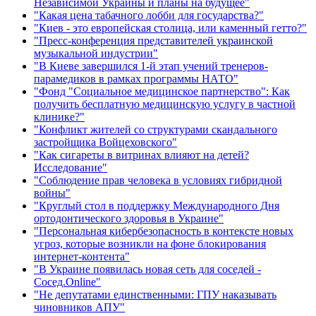
Независимой Украины и планы на будущее"
"Какая цена табачного лобби для государства?"
"Киев - это европейская столица, или каменный гетто?"
"Пресс-конференция представителей украинской
музыкальной индустрии"
"В Киеве завершился 1-й этап учений тренеров-
парамедиков в рамках программы НАТО"
"Фонд "Социальное медицинское партнерство": Как
получить бесплатную медицинскую услугу в частной
клинике?"
"Конфликт жителей со структурами скандального
застройщика Войцеховского"
"Как сигареты в витринах влияют на детей?
Исследование"
"Соблюдение прав человека в условиях гибридной
войны"
"Круглый стол в поддержку Международного Дня
ортодонтического здоровья в Украине"
"Персональная кибербезопасность в контексте новых
угроз, которые возникли на фоне блокирования
интернет-контента"
"В Украине появилась новая сеть для соседей -
Сосед.Online"
"Не депутатами единственными: ГПУ наказывать
чиновников АПУ"