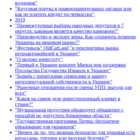
водоемов"
"Круговая порука в правоохранительных органах или
как не платить кредит по-черкасски"
2019
"Промежуточные выборы народных депутатов в 7
округах: каковым является качество кампании?"
"Производство и экспорт зерна. Как сохранить позиции
Украины на мировом рынке?"
"Фестиваль" OldCarLand "и перспективы рынка
ретроавтомобилей в Украине"
"О молоке начистоту"
"Первый в Украине концерт Минца при поддержке
Посольства Государства Израиль в Украине"
"Борьба с пиратскими сервисами и защиту
интеллектуальной собственности в Украине"
"Рыночные отношения после смены УПП: выгода для
всех"
"Каков на самом деле инвестиционный климат в
стране?"
"Музыкальная индустрия обнародует обращение с
просьбой не допустить блокировки области"
"Государственная программа Литвы: бесплатное
образование для украинцев"
"Уверен ли ты, что можешь безопасно для здоровья есть
круассаны, тортики или вкусные булочки?"