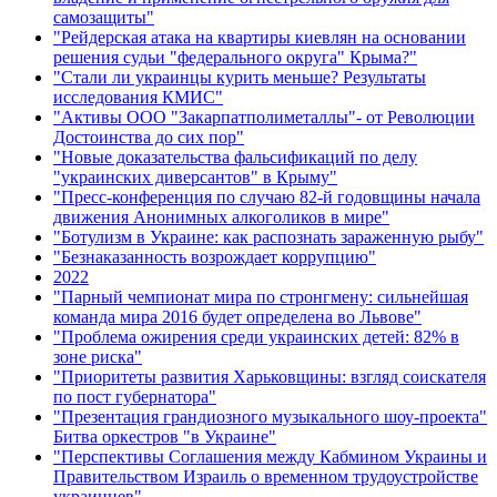
самозащиты"
"Рейдерская атака на квартиры киевлян на основании
решения судьи "федерального округа" Крыма?"
"Стали ли украинцы курить меньше? Результаты
исследования КМИС"
"Активы ООО "Закарпатполиметаллы"- от Революции
Достоинства до сих пор"
"Новые доказательства фальсификаций по делу
"украинских диверсантов" в Крыму"
"Пресс-конференция по случаю 82-й годовщины начала
движения Анонимных алкоголиков в мире"
"Ботулизм в Украине: как распознать зараженную рыбу"
"Безнаказанность возрождает коррупцию"
2022
"Парный чемпионат мира по стронгмену: сильнейшая
команда мира 2016 будет определена во Львове"
"Проблема ожирения среди украинских детей: 82% в
зоне риска"
"Приоритеты развития Харьковщины: взгляд соискателя
по пост губернатора"
"Презентация грандиозного музыкального шоу-проекта"
Битва оркестров "в Украине"
"Перспективы Соглашения между Кабмином Украины и
Правительством Израиль о временном трудоустройстве
украинцев"