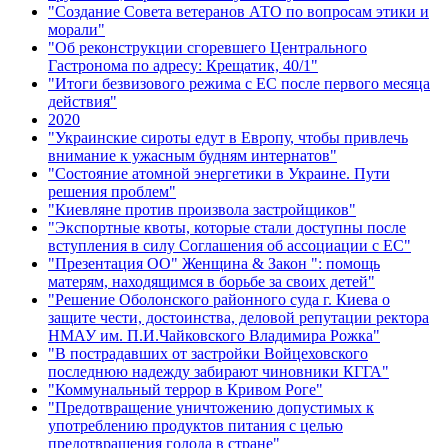
"Создание Совета ветеранов АТО по вопросам этики и
морали"
"Об реконструкции сгоревшего Центрального
Гастронома по адресу: Крещатик, 40/1"
"Итоги безвизового режима с ЕС после первого месяца
действия"
2020
"Украинские сироты едут в Европу, чтобы привлечь
внимание к ужасным будням интернатов"
"Состояние атомной энергетики в Украине. Пути
решения проблем"
"Киевляне против произвола застройщиков"
"Экспортные квоты, которые стали доступны после
вступления в силу Соглашения об ассоциации с ЕС"
"Презентация ОО" Женщина & Закон ": помощь
матерям, находящимся в борьбе за своих детей"
"Решение Оболонского районного суда г. Киева о
защите чести, достоинства, деловой репутации ректора
НМАУ им. П.И.Чайковского Владимира Рожка"
"В пострадавших от застройки Войцеховского
последнюю надежду забирают чиновники КГГА"
"Коммунальный террор в Кривом Роге"
"Предотвращение уничтожению допустимых к
употреблению продуктов питания с целью
предотвращения голода в стране"