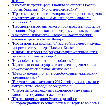
10 раз!"
"Открытый третий фронт войны со стороны России
против Украины - биологическая война"
"Пресс-конференция инвесторов недостроенных домов:
ЖК "Флагман" и ЖК "Семейный уют"- миф или
реальность?"
"Перспективы органического производства продуктов
питания в Украине: как не потерять уникальный шанс"
"Общество Никольской Слободки может потерять
законное право на берег Днепра"
"Новая попытка незаконной застройки сквера Радунка
на проспекте Алишера Навои в Киеве"
"Пилотный проект по рекультивации - первый шаг к
легализации рынка янтаря"
"Как победить коррупцию в обороне"
"Красная кнопка от украинского телевидения снова
может оказаться в руках Януковича"
"Международный опыт в освобождении украинских
военнопленных"
"Вступительная кампания 2017: изберут ли крымские
абитуриенты" свободное общество?"
"Спасет ли комплексный законопроект по защите
животных Украины от жестокости"
"Презентация издания Рекомендаций по
информационной безопасности в Интернете во время