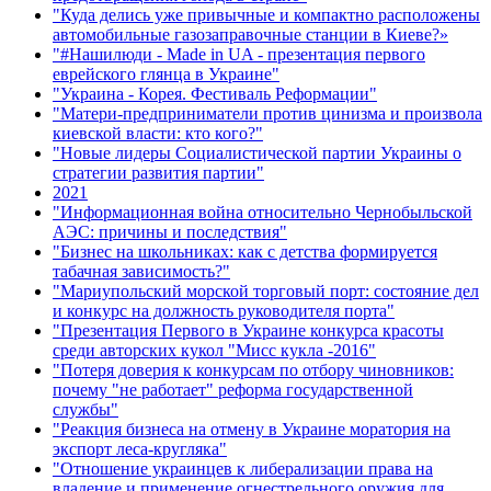
"Куда делись уже привычные и компактно расположены
автомобильные газозаправочные станции в Киеве?»
"#Нашилюди - Made in UA - презентация первого
еврейского глянца в Украине"
"Украина - Корея. Фестиваль Реформации"
"Матери-предприниматели против цинизма и произвола
киевской власти: кто кого?"
"Новые лидеры Социалистической партии Украины о
стратегии развития партии"
2021
"Информационная война относительно Чернобыльской
АЭС: причины и последствия"
"Бизнес на школьниках: как с детства формируется
табачная зависимость?"
"Мариупольский морской торговый порт: состояние дел
и конкурс на должность руководителя порта"
"Презентация Первого в Украине конкурса красоты
среди авторских кукол "Мисс кукла -2016"
"Потеря доверия к конкурсам по отбору чиновников:
почему "не работает" реформа государственной
службы"
"Реакция бизнеса на отмену в Украине моратория на
экспорт леса-кругляка"
"Отношение украинцев к либерализации права на
владение и применение огнестрельного оружия для