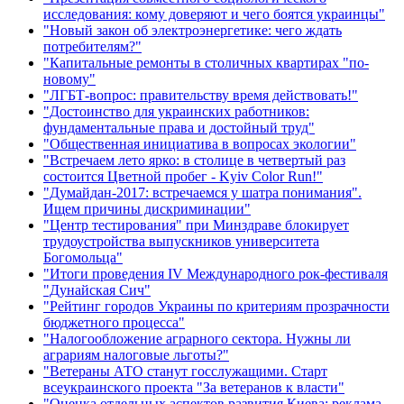
исследования: кому доверяют и чего боятся украинцы"
"Новый закон об электроэнергетике: чего ждать
потребителям?"
"Капитальные ремонты в столичных квартирах "по-
новому"
"ЛГБТ-вопрос: правительству время действовать!"
"Достоинство для украинских работников:
фундаментальные права и достойный труд"
"Общественная инициатива в вопросах экологии"
"Встречаем лето ярко: в столице в четвертый раз
состоится Цветной пробег - Kyiv Color Run!"
"Думайдан-2017: встречаемся у шатра понимания".
Ищем причины дискриминации"
"Центр тестирования" при Минздраве блокирует
трудоустройства выпускников университета
Богомольца"
"Итоги проведения IV Международного рок-фестиваля
"Дунайская Сич"
"Рейтинг городов Украины по критериям прозрачности
бюджетного процесса"
"Налогообложение аграрного сектора. Нужны ли
аграриям налоговые льготы?"
"Ветераны АТО станут госслужащими. Старт
всеукраинского проекта "За ветеранов к власти"
"Оценка отдельных аспектов развития Киева: реклама,