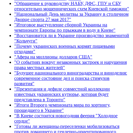
"Обращение к руководству НАБУ, ДФС, ГПУ и СБУ
относительно мошеннических схем Киевской таможни"
"Национальный День молитвы за Украину в столичном
Дворце спорта 27 мая 2017"
"Итоговое выступление сборной Украины на
чемпионате Европы по прыжкам в воду в Киеве"
"Восстановится ли в Украине производство знаменитой
"Кольчуги"
"Почему украинских военных кормят пищевыми
отходами"
"Афера на миллионы долларов США"
"О событиях вокруг незаконных застроек и нарушения
права местных жителей"
"Будущее национального виноградарства и виноделия:
современное состояние дел и поиска стимулов
развития"
"Презентация и дефиле совместной коллекции
известных украинских кутюрье, которая будет
представлена в Торонто"
"Итоги Второго чемпионата мира по хортингу,
прошедшего в Украине"
"В Киеве состоится новогодняя феерия "Холодное
сердце"
"Готовы ли женщины-переселенки мобилизоваться
против домашнего и гендерно-ориентированного