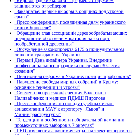
"Кировоградские ковбои" - фермеры с оружием
защищаются от рейдеров "
"Закарпатье: первые выборы в общинах под угрозой
срыва"
"Пресс-конференция, посвященная дням украинского
кино в Брюсселе"
"Обращение глав ассоциаций деревообрабатывающих
предприятий об отмене моратория на экспорт
необработанной древесины"
"Обсуждение законопроекта 6175 о принудительном
лишении гражданства Украины"
"Первый День дизайнера Украины. Внедрение
профессионального праздника по случаю 30-летия
создания"
"Пенсионная реформа в Украине: позиция профсоюзов"
"Нарушение свободы мирных собраний в Крыму:
основные тенденции и угрозы"
"Совместная пресс-конференция Валентина
Наливайченко и медиков ПДМШ Пирогова
"Пресс-конференция по поводу судебных исков
авиакомпании МАУ к аэропорту "Львов" и
Мининфраструктуры"
"Тенденции и особенности избирательной кампании
промежуточных выборов в 7 округах"
"LED освещения - экономия затрат на электроэнергию в