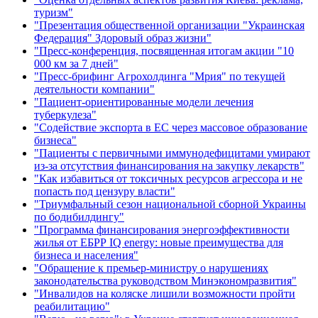
туризм"
"Презентация общественной организации "Украинская
Федерация" Здоровый образ жизни"
"Пресс-конференция, посвященная итогам акции "10
000 км за 7 дней"
"Пресс-брифинг Агрохолдинга "Мрия" по текущей
деятельности компании"
"Пациент-ориентированные модели лечения
туберкулеза"
"Содействие экспорта в ЕС через массовое образование
бизнеса"
"Пациенты с первичными иммунодефицитами умирают
из-за отсутствия финансирования на закупку лекарств"
"Как избавиться от токсичных ресурсов агрессора и не
попасть под цензуру власти"
"Триумфальный сезон национальной сборной Украины
по бодибилдингу"
"Программа финансирования энергоэффективности
жилья от ЕБРР IQ energy: новые преимущества для
бизнеса и населения"
"Обращение к премьер-министру о нарушениях
законодательства руководством Минэкономразвития"
"Инвалидов на коляске лишили возможности пройти
реабилитацию"