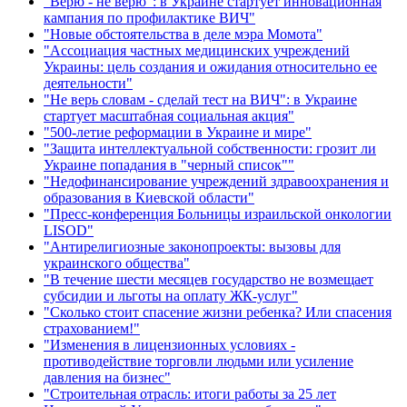
"Верю - не верю": в Украине стартует инновационная
кампания по профилактике ВИЧ"
"Новые обстоятельства в деле мэра Момота"
"Ассоциация частных медицинских учреждений
Украины: цель создания и ожидания относительно ее
деятельности"
"Не верь словам - сделай тест на ВИЧ": в Украине
стартует масштабная социальная акция"
"500-летие реформации в Украине и мире"
"Защита интеллектуальной собственности: грозит ли
Украине попадания в "черный список""
"Недофинансирование учреждений здравоохранения и
образования в Киевской области"
"Пресс-конференция Больницы израильской онкологии
LISOD"
"Антирелигиозные законопроекты: вызовы для
украинского общества"
"В течение шести месяцев государство не возмещает
субсидии и льготы на оплату ЖК-услуг"
"Сколько стоит спасение жизни ребенка? Или спасения
страхованием!"
"Изменения в лицензионных условиях -
противодействие торговли людьми или усиление
давления на бизнес"
"Строительная отрасль: итоги работы за 25 лет