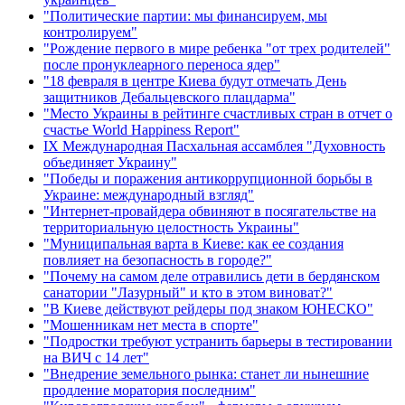
"Политические партии: мы финансируем, мы
контролируем"
"Рождение первого в мире ребенка "от трех родителей"
после пронуклеарного переноса ядер"
"18 февраля в центре Киева будут отмечать День
защитников Дебальцевского плацдарма"
"Место Украины в рейтинге счастливых стран в отчет о
счастье World Happiness Report"
ІХ Международная Пасхальная ассамблея "Духовность
объединяет Украину"
"Победы и поражения антикоррупционной борьбы в
Украине: международный взгляд"
"Интернет-провайдера обвиняют в посягательстве на
территориальную целостность Украины"
"Муниципальная варта в Киеве: как ее создания
повлияет на безопасность в городе?"
"Почему на самом деле отравились дети в бердянском
санатории "Лазурный" и кто в этом виноват?"
"В Киеве действуют рейдеры под знаком ЮНЕСКО"
"Мошенникам нет места в спорте"
"Подростки требуют устранить барьеры в тестировании
на ВИЧ с 14 лет"
"Внедрение земельного рынка: станет ли нынешние
продление моратория последним"