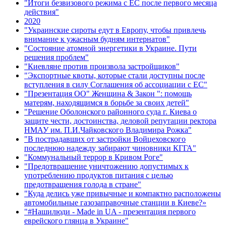
"Итоги безвизового режима с ЕС после первого месяца
действия"
2020
"Украинские сироты едут в Европу, чтобы привлечь
внимание к ужасным будням интернатов"
"Состояние атомной энергетики в Украине. Пути
решения проблем"
"Киевляне против произвола застройщиков"
"Экспортные квоты, которые стали доступны после
вступления в силу Соглашения об ассоциации с ЕС"
"Презентация ОО" Женщина & Закон ": помощь
матерям, находящимся в борьбе за своих детей"
"Решение Оболонского районного суда г. Киева о
защите чести, достоинства, деловой репутации ректора
НМАУ им. П.И.Чайковского Владимира Рожка"
"В пострадавших от застройки Войцеховского
последнюю надежду забирают чиновники КГГА"
"Коммунальный террор в Кривом Роге"
"Предотвращение уничтожению допустимых к
употреблению продуктов питания с целью
предотвращения голода в стране"
"Куда делись уже привычные и компактно расположены
автомобильные газозаправочные станции в Киеве?»
"#Нашилюди - Made in UA - презентация первого
еврейского глянца в Украине"