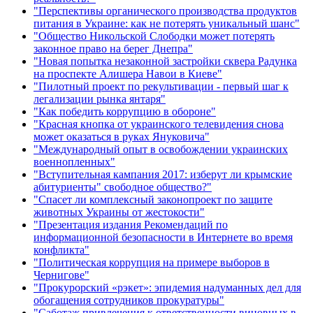
"Перспективы органического производства продуктов
питания в Украине: как не потерять уникальный шанс"
"Общество Никольской Слободки может потерять
законное право на берег Днепра"
"Новая попытка незаконной застройки сквера Радунка
на проспекте Алишера Навои в Киеве"
"Пилотный проект по рекультивации - первый шаг к
легализации рынка янтаря"
"Как победить коррупцию в обороне"
"Красная кнопка от украинского телевидения снова
может оказаться в руках Януковича"
"Международный опыт в освобождении украинских
военнопленных"
"Вступительная кампания 2017: изберут ли крымские
абитуриенты" свободное общество?"
"Спасет ли комплексный законопроект по защите
животных Украины от жестокости"
"Презентация издания Рекомендаций по
информационной безопасности в Интернете во время
конфликта"
"Политическая коррупция на примере выборов в
Чернигове"
"Прокурорский «рэкет»: эпидемия надуманных дел для
обогащения сотрудников прокуратуры"
"Саботаж привлечения к ответственности виновных в