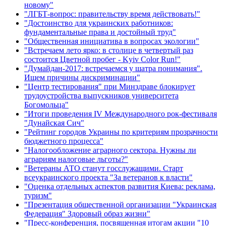
новому"
"ЛГБТ-вопрос: правительству время действовать!"
"Достоинство для украинских работников:
фундаментальные права и достойный труд"
"Общественная инициатива в вопросах экологии"
"Встречаем лето ярко: в столице в четвертый раз
состоится Цветной пробег - Kyiv Color Run!"
"Думайдан-2017: встречаемся у шатра понимания".
Ищем причины дискриминации"
"Центр тестирования" при Минздраве блокирует
трудоустройства выпускников университета
Богомольца"
"Итоги проведения IV Международного рок-фестиваля
"Дунайская Сич"
"Рейтинг городов Украины по критериям прозрачности
бюджетного процесса"
"Налогообложение аграрного сектора. Нужны ли
аграриям налоговые льготы?"
"Ветераны АТО станут госслужащими. Старт
всеукраинского проекта "За ветеранов к власти"
"Оценка отдельных аспектов развития Киева: реклама,
туризм"
"Презентация общественной организации "Украинская
Федерация" Здоровый образ жизни"
"Пресс-конференция, посвященная итогам акции "10