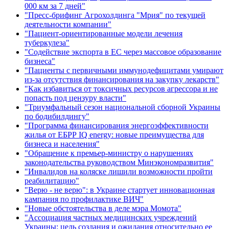
000 км за 7 дней"
"Пресс-брифинг Агрохолдинга "Мрия" по текущей
деятельности компании"
"Пациент-ориентированные модели лечения
туберкулеза"
"Содействие экспорта в ЕС через массовое образование
бизнеса"
"Пациенты с первичными иммунодефицитами умирают
из-за отсутствия финансирования на закупку лекарств"
"Как избавиться от токсичных ресурсов агрессора и не
попасть под цензуру власти"
"Триумфальный сезон национальной сборной Украины
по бодибилдингу"
"Программа финансирования энергоэффективности
жилья от ЕБРР IQ energy: новые преимущества для
бизнеса и населения"
"Обращение к премьер-министру о нарушениях
законодательства руководством Минэкономразвития"
"Инвалидов на коляске лишили возможности пройти
реабилитацию"
"Верю - не верю": в Украине стартует инновационная
кампания по профилактике ВИЧ"
"Новые обстоятельства в деле мэра Момота"
"Ассоциация частных медицинских учреждений
Украины: цель создания и ожидания относительно ее