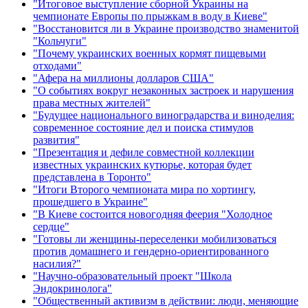
"Итоговое выступление сборной Украины на
чемпионате Европы по прыжкам в воду в Киеве"
"Восстановится ли в Украине производство знаменитой
"Кольчуги"
"Почему украинских военных кормят пищевыми
отходами"
"Афера на миллионы долларов США"
"О событиях вокруг незаконных застроек и нарушения
права местных жителей"
"Будущее национального виноградарства и виноделия:
современное состояние дел и поиска стимулов
развития"
"Презентация и дефиле совместной коллекции
известных украинских кутюрье, которая будет
представлена в Торонто"
"Итоги Второго чемпионата мира по хортингу,
прошедшего в Украине"
"В Киеве состоится новогодняя феерия "Холодное
сердце"
"Готовы ли женщины-переселенки мобилизоваться
против домашнего и гендерно-ориентированного
насилия?"
"Научно-образовательный проект "Школа
Эндокринолога"
"Общественный активизм в действии: люди, меняющие