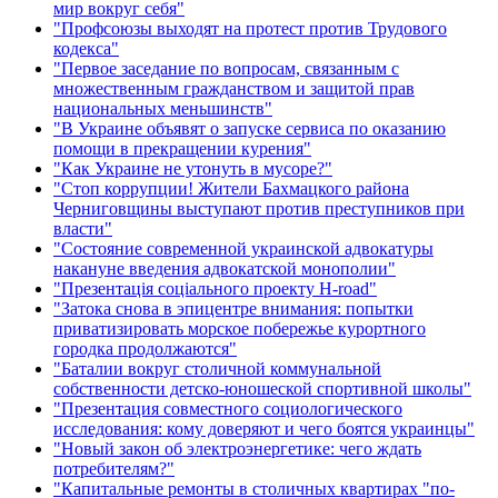
мир вокруг себя"
"Профсоюзы выходят на протест против Трудового
кодекса"
"Первое заседание по вопросам, связанным с
множественным гражданством и защитой прав
национальных меньшинств"
"В Украине объявят о запуске сервиса по оказанию
помощи в прекращении курения"
"Как Украине не утонуть в мусоре?"
"Стоп коррупции! Жители Бахмацкого района
Черниговщины выступают против преступников при
власти"
"Состояние современной украинской адвокатуры
накануне введения адвокатской монополии"
"Презентація соціального проекту H-road"
"Затока снова в эпицентре внимания: попытки
приватизировать морское побережье курортного
городка продолжаются"
"Баталии вокруг столичной коммунальной
собственности детско-юношеской спортивной школы"
"Презентация совместного социологического
исследования: кому доверяют и чего боятся украинцы"
"Новый закон об электроэнергетике: чего ждать
потребителям?"
"Капитальные ремонты в столичных квартирах "по-