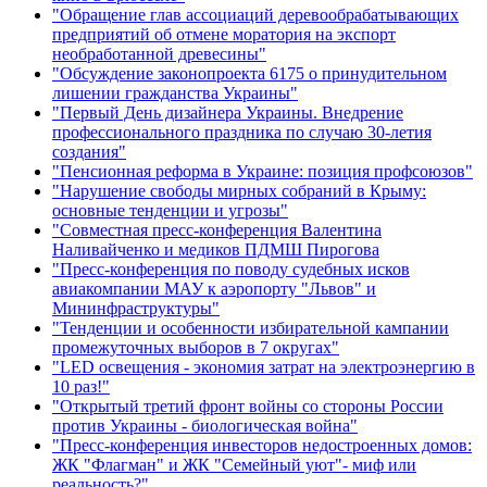
"Обращение глав ассоциаций деревообрабатывающих
предприятий об отмене моратория на экспорт
необработанной древесины"
"Обсуждение законопроекта 6175 о принудительном
лишении гражданства Украины"
"Первый День дизайнера Украины. Внедрение
профессионального праздника по случаю 30-летия
создания"
"Пенсионная реформа в Украине: позиция профсоюзов"
"Нарушение свободы мирных собраний в Крыму:
основные тенденции и угрозы"
"Совместная пресс-конференция Валентина
Наливайченко и медиков ПДМШ Пирогова
"Пресс-конференция по поводу судебных исков
авиакомпании МАУ к аэропорту "Львов" и
Мининфраструктуры"
"Тенденции и особенности избирательной кампании
промежуточных выборов в 7 округах"
"LED освещения - экономия затрат на электроэнергию в
10 раз!"
"Открытый третий фронт войны со стороны России
против Украины - биологическая война"
"Пресс-конференция инвесторов недостроенных домов:
ЖК "Флагман" и ЖК "Семейный уют"- миф или
реальность?"