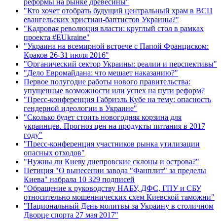
реформы на рынке древесины"
"Кто хочет отобрать будущий центральный храм в ВСЦ
евангельских христиан-баптистов Украины?"
"Кадровая революция власти: круглый стол в рамках
проекта #EUkraine"
"Украина на всемирной встрече с Папой Франциском:
Краков 26-31 июля 2016"
"Органический сектор Украины: реалии и перспективы"
"Дело Евромайдана: что мешает наказанию?"
Первое полугодие работы нового правительства:
упущенные возможности или успех на пути реформ?
"Пресс-конференция Габриэль Кубе на тему: опасность
гендерной идеологии в Украине"
"Сколько будет стоить новогодняя корзина для
украинцев. Прогноз цен на продукты питания в 2017
году"
"Пресс-конференция участников рынка утилизации
опасных отходов"
"Нужны ли Киеву днепровские склоны и острова?"
Петиция "О вынесении завода "Фанплит" за пределы
Киева" набрала 10 329 подписей
"Обращение к руководству НАБУ, ДФС, ГПУ и СБУ
относительно мошеннических схем Киевской таможни"
"Национальный День молитвы за Украину в столичном
Дворце спорта 27 мая 2017"