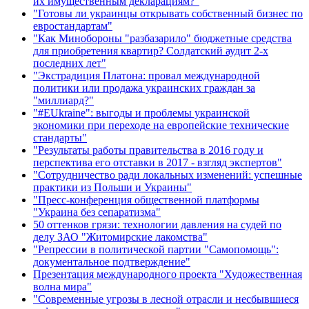
их имущественным декларациям?"
"Готовы ли украинцы открывать собственный бизнес по
евростандартам"
"Как Минобороны "разбазарило" бюджетные средства
для приобретения квартир? Солдатский аудит 2-х
последних лет"
"Экстрадиция Платона: провал международной
политики или продажа украинских граждан за
"миллиард?"
"#EUkraine": выгоды и проблемы украинской
экономики при переходе на европейские технические
стандарты"
"Результаты работы правительства в 2016 году и
перспектива его отставки в 2017 - взгляд экспертов"
"Сотрудничество ради локальных изменений: успешные
практики из Польши и Украины"
"Пресс-конференция общественной платформы
"Украина без сепаратизма"
50 оттенков грязи: технологии давления на судей по
делу ЗАО "Житомирские лакомства"
"Репрессии в политической партии "Самопомощь":
документальное подтверждение"
Презентация международного проекта "Художественная
волна мира"
"Современные угрозы в лесной отрасли и несбывшиеся