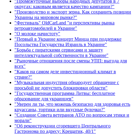
"Промежуточные выборы народных депутатов в 7
округах: каковым является качество кампании?"
"Производство и экспорт зерна. Как сохранить позиции
Украины на мировом рынке?"
"Фестиваль" OldCarLand "и перспективы рынка
ретроавтомобилей в Украине"
"О молоке начистоту"
"Первый в Украине концерт Минца при поддержке
Посольства Государства Израиль в Украине"
"Борьба с пиратскими сервисами и защиту
интеллектуальной собственности в Украине"
"Рыночные отношения после смены УПП: выгода для
всех"
"Каков на самом деле инвестиционный климат в
стране?"
"Музыкальная индустрия обнародует обращение с
просьбой не допустить блокировки области"
"Государственная программа Литвы: бесплатное
образование для украинцев"
"Уверен ли ты, что можешь безопасно для здоровья есть
круассаны, тортики или вкусные булочки?"
"Создание Совета ветеранов АТО по вопросам этики и
морали"
"Об реконструкции сгоревшего Центрального
Гастронома по адресу: Крещатик, 40/1"