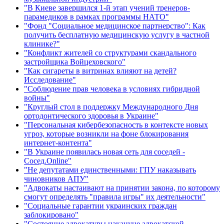
"В Киеве завершился 1-й этап учений тренеров-
парамедиков в рамках программы НАТО"
"Фонд "Социальное медицинское партнерство": Как
получить бесплатную медицинскую услугу в частной
клинике?"
"Конфликт жителей со структурами скандального
застройщика Войцеховского"
"Как сигареты в витринах влияют на детей?
Исследование"
"Соблюдение прав человека в условиях гибридной
войны"
"Круглый стол в поддержку Международного Дня
ортодонтического здоровья в Украине"
"Персональная кибербезопасность в контексте новых
угроз, которые возникли на фоне блокирования
интернет-контента"
"В Украине появилась новая сеть для соседей -
Сосед.Online"
"Не депутатами единственными: ГПУ наказывать
чиновников АПУ"
"Адвокаты настаивают на принятии закона, по которому
смогут определять "правила игры" их деятельности"
"Социальные гарантии украинских граждан
заблокировано"
"Состояние адвокатуры накануне адвокатской