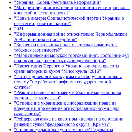
"Украина - Корея. Фестиваль Реформации"
"Матери-предприниматели против цинизма и произвола
киевской власти: кто кого?"
"Новые лидеры Социалистической партии Украины о
стратегии развития партии"
2021
"Информационная война относительно Чернобыльской
АЭС: причины и последствия"
"Бизнес на школьниках: как с детства формируется
табачная зависимость?"
"Мариупольский морской торговый порт: состояние дел
и конкурс на должность руководителя порта"
"Презентация Первого в Украине конкурса красоты
среди авторских кукол "Мисс кукла -2016"
"Потеря доверия к конкурсам по отбору чиновников:
почему "не работает" реформа государственной
службы"
"Реакция бизнеса на отмену в Украине моратория на
экспорт леса-кругляка"
"Отношение украинцев к либерализации права на
владение и применение огнестрельного оружия для
самозащиты"
"Рейдерская атака на квартиры киевлян на основании
решения судьи "федерального округа" Крыма?"
"Стали ли украинцы курить меньше? Результаты