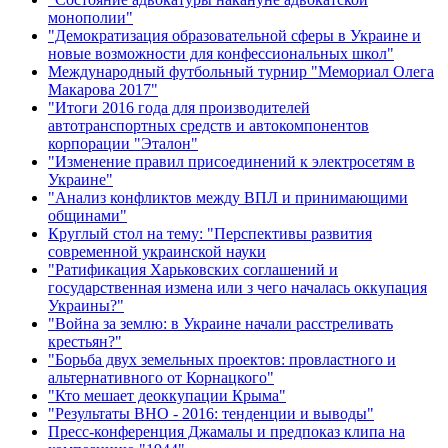
монополии"
"Демократизация образовательной сферы в Украине и
новые возможности для конфессиональных школ"
Международный футбольный турнир "Мемориал Олега
Макарова 2017"
"Итоги 2016 года для производителей
автотранспортных средств и автокомпонентов
корпорации "Эталон"
"Изменение правил присоединений к электросетям в
Украине"
"Анализ конфликтов между ВПЛ и принимающими
общинами"
Круглый стол на тему: "Перспективы развития
современной украинской науки
"Ратификация Харьковских соглашений и
государственная измена или з чего началась оккупация
Украины?"
"Война за землю: в Украине начали расстреливать
крестьян?"
"Борьба двух земельных проектов: провластного и
альтернативного от Корнацкого"
"Кто мешает деоккупации Крыма"
"Результаты ВНО - 2016: тенденции и выводы"
Пресс-конференция Джамалы и предпоказ клипа на