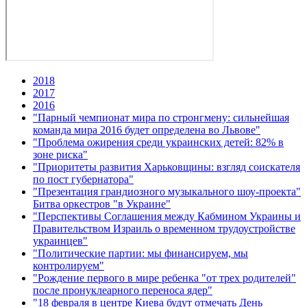
2018
2017
2016
"Парный чемпионат мира по стронгмену: сильнейшая
команда мира 2016 будет определена во Львове"
"Проблема ожирения среди украинских детей: 82% в
зоне риска"
"Приоритеты развития Харьковщины: взгляд соискателя
по пост губернатора"
"Презентация грандиозного музыкального шоу-проекта"
Битва оркестров "в Украине"
"Перспективы Соглашения между Кабмином Украины и
Правительством Израиль о временном трудоустройстве
украинцев"
"Политические партии: мы финансируем, мы
контролируем"
"Рождение первого в мире ребенка "от трех родителей"
после пронуклеарного переноса ядер"
"18 февраля в центре Киева будут отмечать День