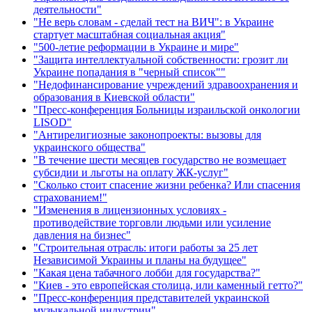
деятельности"
"Не верь словам - сделай тест на ВИЧ": в Украине
стартует масштабная социальная акция"
"500-летие реформации в Украине и мире"
"Защита интеллектуальной собственности: грозит ли
Украине попадания в "черный список""
"Недофинансирование учреждений здравоохранения и
образования в Киевской области"
"Пресс-конференция Больницы израильской онкологии
LISOD"
"Антирелигиозные законопроекты: вызовы для
украинского общества"
"В течение шести месяцев государство не возмещает
субсидии и льготы на оплату ЖК-услуг"
"Сколько стоит спасение жизни ребенка? Или спасения
страхованием!"
"Изменения в лицензионных условиях -
противодействие торговли людьми или усиление
давления на бизнес"
"Строительная отрасль: итоги работы за 25 лет
Независимой Украины и планы на будущее"
"Какая цена табачного лобби для государства?"
"Киев - это европейская столица, или каменный гетто?"
"Пресс-конференция представителей украинской
музыкальной индустрии"