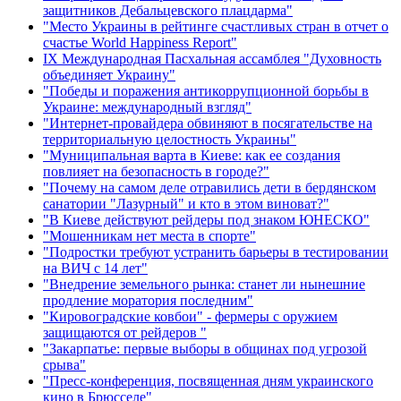
защитников Дебальцевского плацдарма"
"Место Украины в рейтинге счастливых стран в отчет о
счастье World Happiness Report"
ІХ Международная Пасхальная ассамблея "Духовность
объединяет Украину"
"Победы и поражения антикоррупционной борьбы в
Украине: международный взгляд"
"Интернет-провайдера обвиняют в посягательстве на
территориальную целостность Украины"
"Муниципальная варта в Киеве: как ее создания
повлияет на безопасность в городе?"
"Почему на самом деле отравились дети в бердянском
санатории "Лазурный" и кто в этом виноват?"
"В Киеве действуют рейдеры под знаком ЮНЕСКО"
"Мошенникам нет места в спорте"
"Подростки требуют устранить барьеры в тестировании
на ВИЧ с 14 лет"
"Внедрение земельного рынка: станет ли нынешние
продление моратория последним"
"Кировоградские ковбои" - фермеры с оружием
защищаются от рейдеров "
"Закарпатье: первые выборы в общинах под угрозой
срыва"
"Пресс-конференция, посвященная дням украинского
кино в Брюсселе"