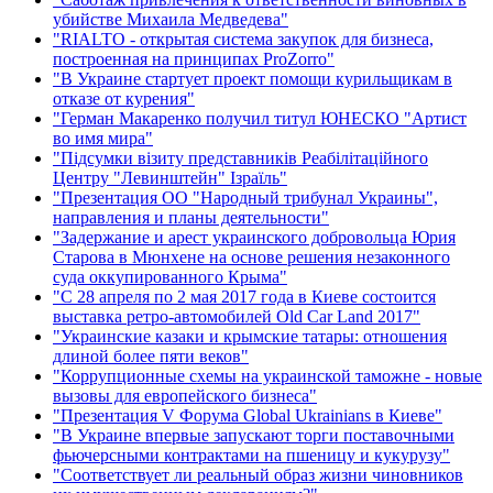
убийстве Михаила Медведева"
"RIALTO - открытая система закупок для бизнеса,
построенная на принципах ProZorro"
"В Украине стартует проект помощи курильщикам в
отказе от курения"
"Герман Макаренко получил титул ЮНЕСКО "Артист
во имя мира"
"Підсумки візиту представників Реабілітаційного
Центру "Левинштейн" Ізраїль"
"Презентация ОО "Народный трибунал Украины",
направления и планы деятельности"
"Задержание и арест украинского добровольца Юрия
Старова в Мюнхене на основе решения незаконного
суда оккупированного Крыма"
"С 28 апреля по 2 мая 2017 года в Киеве состоится
выставка ретро-автомобилей Old Car Land 2017"
"Украинские казаки и крымские татары: отношения
длиной более пяти веков"
"Коррупционные схемы на украинской таможне - новые
вызовы для европейского бизнеса"
"Презентация V Форума Global Ukrainians в Киеве"
"В Украине впервые запускают торги поставочными
фьючерсными контрактами на пшеницу и кукурузу"
"Соответствует ли реальный образ жизни чиновников