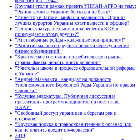
композицию "1944"
Круглый стол в рамках проекта УНИАН-АГРО на тему:
"Рынок земли в Украине: быть или не быть?"
"Инвестор в Затоке - миф или реальность? Один из
лучших курортов Украины хотят вывести в оффшор?"
"Генпрокуратура не выполнила решения КСУ и
принуждает к этому других?"
"Антитабачные рейды - кальянные под прицелом!"
"Развитие малого и среднего бизнеса через усиление
бизнес-объединений"
"Критическое состояние потребительского рынка
страны: факты, анализ, поиск решений"
"Учитель и школа в процессе образовательной реформы
в Украине"
"Андрей Мамалыга - кандидат на должность
Уполномоченного Верховной Рады Украины по правам
человека ''
"Будущее адвокатуры. Публичная дискуссия и
презентация программ кандидатов на пост главы
НААУ"
"Свободный доступ украинцев к берегам рек и
водоемов"
"Круговая порука в правоохранительных органах или
как не платить кредит по-черкасски"
2019