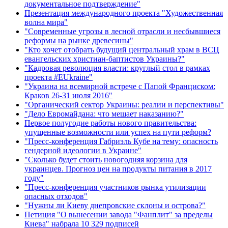
документальное подтверждение"
Презентация международного проекта "Художественная
волна мира"
"Современные угрозы в лесной отрасли и несбывшиеся
реформы на рынке древесины"
"Кто хочет отобрать будущий центральный храм в ВСЦ
евангельских христиан-баптистов Украины?"
"Кадровая революция власти: круглый стол в рамках
проекта #EUkraine"
"Украина на всемирной встрече с Папой Франциском:
Краков 26-31 июля 2016"
"Органический сектор Украины: реалии и перспективы"
"Дело Евромайдана: что мешает наказанию?"
Первое полугодие работы нового правительства:
упущенные возможности или успех на пути реформ?
"Пресс-конференция Габриэль Кубе на тему: опасность
гендерной идеологии в Украине"
"Сколько будет стоить новогодняя корзина для
украинцев. Прогноз цен на продукты питания в 2017
году"
"Пресс-конференция участников рынка утилизации
опасных отходов"
"Нужны ли Киеву днепровские склоны и острова?"
Петиция "О вынесении завода "Фанплит" за пределы
Киева" набрала 10 329 подписей