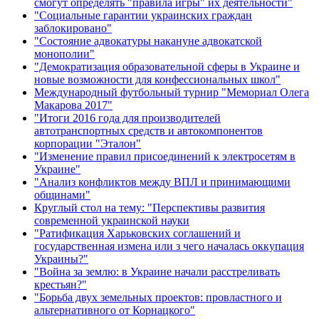
смогут определять "правила игры" их деятельности"
"Социальные гарантии украинских граждан
заблокировано"
"Состояние адвокатуры накануне адвокатской
монополии"
"Демократизация образовательной сферы в Украине и
новые возможности для конфессиональных школ"
Международный футбольный турнир "Мемориал Олега
Макарова 2017"
"Итоги 2016 года для производителей
автотранспортных средств и автокомпонентов
корпорации "Эталон"
"Изменение правил присоединений к электросетям в
Украине"
"Анализ конфликтов между ВПЛ и принимающими
общинами"
Круглый стол на тему: "Перспективы развития
современной украинской науки
"Ратификация Харьковских соглашений и
государственная измена или з чего началась оккупация
Украины?"
"Война за землю: в Украине начали расстреливать
крестьян?"
"Борьба двух земельных проектов: провластного и
альтернативного от Корнацкого"