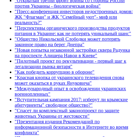
"Открытый третий фронт войны со стороны России
против Украины - биологическая война"
"Пресс-конференция инвесторов недостроенных домов:
ЖК "Флагман" и ЖК "Семейный уют"- миф или
реальность?"
"Перспективы органического производства продуктов
питания в Украине: как не потерять уникальный шанс"
"Общество Никольской Слободки может потерять
законное право на берег Днепра"
"Новая попытка незаконной застройки сквера Радунка
на проспекте Алишера Навои в Киеве"
"Пилотный проект по рекультивации - первый шаг к
легализации рынка янтаря"
"Как победить коррупцию в обороне"
"Красная кнопка от украинского телевидения снова
может оказаться в руках Януковича"
"Международный опыт в освобождении украинских
военнопленных"
"Вступительная кампания 2017: изберут ли крымские
абитуриенты" свободное общество?"
"Спасет ли комплексный законопроект по защите
животных Украины от жестокости"
"Презентация издания Рекомендаций по
информационной безопасности в Интернете во время
конфликта"