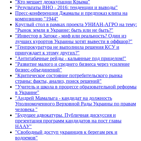
"Кто мешает деоккупации Крыма"
"Результаты ВНО - 2016: тенденции и выводы"
Пресс-конференция Джамалы и предпоказ клипа на
композицию "1944"
Круглый стол в рамках проекта УНИАН-АГРО на тему:
"Рынок земли в Украине: быть или не быть?"
"Инвестор в Затоке - миф или реальность? Один из
лучших курортов Украины хотят вывести в оффшор?"
"Генпрокуратура не выполнила решения КСУ и
принуждает к этому других?"
"Антитабачные рейды - кальянные под прицелом!"
"Развитие малого и среднего бизнеса через усиление
бизнес-объединений"
"Критическое состояние потребительского рынка
страны: факты, анализ, поиск решений"
"Учитель и школа в процессе образовательной реформы
в Украине"
"Андрей Мамалыга - кандидат на должность
Уполномоченного Верховной Рады Украины по правам
человека ''
"Будущее адвокатуры. Публичная дискуссия и
презентация программ кандидатов на пост главы
НААУ"
"Свободный доступ украинцев к берегам рек и
водоемов"