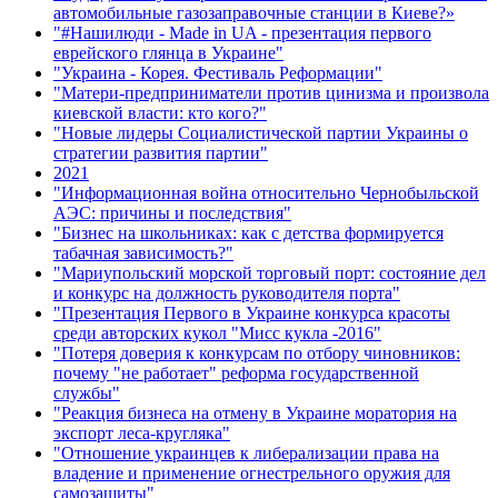
автомобильные газозаправочные станции в Киеве?»
"#Нашилюди - Made in UA - презентация первого
еврейского глянца в Украине"
"Украина - Корея. Фестиваль Реформации"
"Матери-предприниматели против цинизма и произвола
киевской власти: кто кого?"
"Новые лидеры Социалистической партии Украины о
стратегии развития партии"
2021
"Информационная война относительно Чернобыльской
АЭС: причины и последствия"
"Бизнес на школьниках: как с детства формируется
табачная зависимость?"
"Мариупольский морской торговый порт: состояние дел
и конкурс на должность руководителя порта"
"Презентация Первого в Украине конкурса красоты
среди авторских кукол "Мисс кукла -2016"
"Потеря доверия к конкурсам по отбору чиновников:
почему "не работает" реформа государственной
службы"
"Реакция бизнеса на отмену в Украине моратория на
экспорт леса-кругляка"
"Отношение украинцев к либерализации права на
владение и применение огнестрельного оружия для
самозащиты"