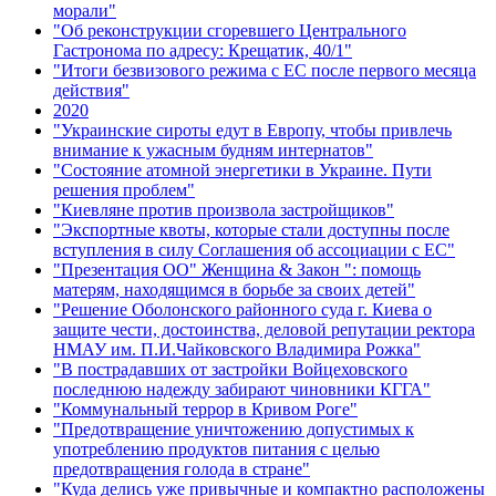
морали"
"Об реконструкции сгоревшего Центрального
Гастронома по адресу: Крещатик, 40/1"
"Итоги безвизового режима с ЕС после первого месяца
действия"
2020
"Украинские сироты едут в Европу, чтобы привлечь
внимание к ужасным будням интернатов"
"Состояние атомной энергетики в Украине. Пути
решения проблем"
"Киевляне против произвола застройщиков"
"Экспортные квоты, которые стали доступны после
вступления в силу Соглашения об ассоциации с ЕС"
"Презентация ОО" Женщина & Закон ": помощь
матерям, находящимся в борьбе за своих детей"
"Решение Оболонского районного суда г. Киева о
защите чести, достоинства, деловой репутации ректора
НМАУ им. П.И.Чайковского Владимира Рожка"
"В пострадавших от застройки Войцеховского
последнюю надежду забирают чиновники КГГА"
"Коммунальный террор в Кривом Роге"
"Предотвращение уничтожению допустимых к
употреблению продуктов питания с целью
предотвращения голода в стране"
"Куда делись уже привычные и компактно расположены