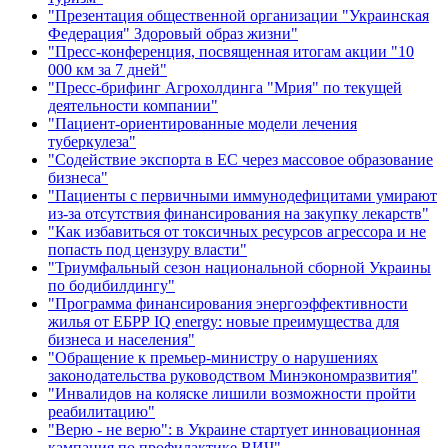
"Презентация общественной организации "Украинская
Федерация" Здоровый образ жизни"
"Пресс-конференция, посвященная итогам акции "10
000 км за 7 дней"
"Пресс-брифинг Агрохолдинга "Мрия" по текущей
деятельности компании"
"Пациент-ориентированные модели лечения
туберкулеза"
"Содействие экспорта в ЕС через массовое образование
бизнеса"
"Пациенты с первичными иммунодефицитами умирают
из-за отсутствия финансирования на закупку лекарств"
"Как избавиться от токсичных ресурсов агрессора и не
попасть под цензуру власти"
"Триумфальный сезон национальной сборной Украины
по бодибилдингу"
"Программа финансирования энергоэффективности
жилья от ЕБРР IQ energy: новые преимущества для
бизнеса и населения"
"Обращение к премьер-министру о нарушениях
законодательства руководством Минэкономразвития"
"Инвалидов на коляске лишили возможности пройти
реабилитацию"
"Верю - не верю": в Украине стартует инновационная
кампания по профилактике ВИЧ"