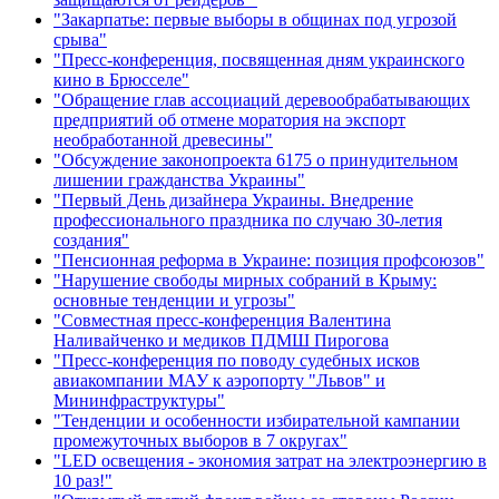
"Закарпатье: первые выборы в общинах под угрозой
срыва"
"Пресс-конференция, посвященная дням украинского
кино в Брюсселе"
"Обращение глав ассоциаций деревообрабатывающих
предприятий об отмене моратория на экспорт
необработанной древесины"
"Обсуждение законопроекта 6175 о принудительном
лишении гражданства Украины"
"Первый День дизайнера Украины. Внедрение
профессионального праздника по случаю 30-летия
создания"
"Пенсионная реформа в Украине: позиция профсоюзов"
"Нарушение свободы мирных собраний в Крыму:
основные тенденции и угрозы"
"Совместная пресс-конференция Валентина
Наливайченко и медиков ПДМШ Пирогова
"Пресс-конференция по поводу судебных исков
авиакомпании МАУ к аэропорту "Львов" и
Мининфраструктуры"
"Тенденции и особенности избирательной кампании
промежуточных выборов в 7 округах"
"LED освещения - экономия затрат на электроэнергию в
10 раз!"