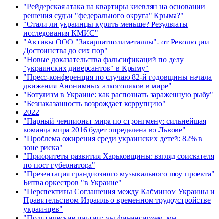
"Рейдерская атака на квартиры киевлян на основании
решения судьи "федерального округа" Крыма?"
"Стали ли украинцы курить меньше? Результаты
исследования КМИС"
"Активы ООО "Закарпатполиметаллы"- от Революции
Достоинства до сих пор"
"Новые доказательства фальсификаций по делу
"украинских диверсантов" в Крыму"
"Пресс-конференция по случаю 82-й годовщины начала
движения Анонимных алкоголиков в мире"
"Ботулизм в Украине: как распознать зараженную рыбу"
"Безнаказанность возрождает коррупцию"
2022
"Парный чемпионат мира по стронгмену: сильнейшая
команда мира 2016 будет определена во Львове"
"Проблема ожирения среди украинских детей: 82% в
зоне риска"
"Приоритеты развития Харьковщины: взгляд соискателя
по пост губернатора"
"Презентация грандиозного музыкального шоу-проекта"
Битва оркестров "в Украине"
"Перспективы Соглашения между Кабмином Украины и
Правительством Израиль о временном трудоустройстве
украинцев"
"Политические партии: мы финансируем, мы