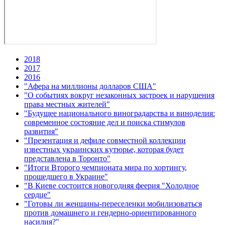
2018
2017
2016
"Афера на миллионы долларов США"
"О событиях вокруг незаконных застроек и нарушения
права местных жителей"
"Будущее национального виноградарства и виноделия:
современное состояние дел и поиска стимулов
развития"
"Презентация и дефиле совместной коллекции
известных украинских кутюрье, которая будет
представлена в Торонто"
"Итоги Второго чемпионата мира по хортингу,
прошедшего в Украине"
"В Киеве состоится новогодняя феерия "Холодное
сердце"
"Готовы ли женщины-переселенки мобилизоваться
против домашнего и гендерно-ориентированного
насилия?"