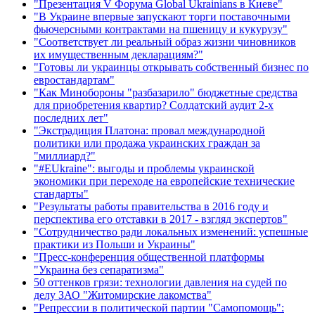
"Презентация V Форума Global Ukrainians в Киеве"
"В Украине впервые запускают торги поставочными
фьючерсными контрактами на пшеницу и кукурузу"
"Соответствует ли реальный образ жизни чиновников
их имущественным декларациям?"
"Готовы ли украинцы открывать собственный бизнес по
евростандартам"
"Как Минобороны "разбазарило" бюджетные средства
для приобретения квартир? Солдатский аудит 2-х
последних лет"
"Экстрадиция Платона: провал международной
политики или продажа украинских граждан за
"миллиард?"
"#EUkraine": выгоды и проблемы украинской
экономики при переходе на европейские технические
стандарты"
"Результаты работы правительства в 2016 году и
перспектива его отставки в 2017 - взгляд экспертов"
"Сотрудничество ради локальных изменений: успешные
практики из Польши и Украины"
"Пресс-конференция общественной платформы
"Украина без сепаратизма"
50 оттенков грязи: технологии давления на судей по
делу ЗАО "Житомирские лакомства"
"Репрессии в политической партии "Самопомощь":