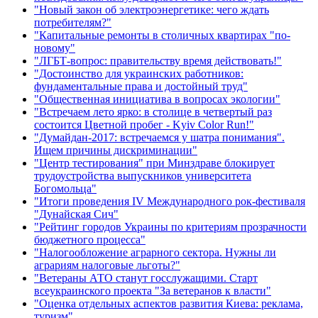
"Новый закон об электроэнергетике: чего ждать
потребителям?"
"Капитальные ремонты в столичных квартирах "по-
новому"
"ЛГБТ-вопрос: правительству время действовать!"
"Достоинство для украинских работников:
фундаментальные права и достойный труд"
"Общественная инициатива в вопросах экологии"
"Встречаем лето ярко: в столице в четвертый раз
состоится Цветной пробег - Kyiv Color Run!"
"Думайдан-2017: встречаемся у шатра понимания".
Ищем причины дискриминации"
"Центр тестирования" при Минздраве блокирует
трудоустройства выпускников университета
Богомольца"
"Итоги проведения IV Международного рок-фестиваля
"Дунайская Сич"
"Рейтинг городов Украины по критериям прозрачности
бюджетного процесса"
"Налогообложение аграрного сектора. Нужны ли
аграриям налоговые льготы?"
"Ветераны АТО станут госслужащими. Старт
всеукраинского проекта "За ветеранов к власти"
"Оценка отдельных аспектов развития Киева: реклама,
туризм"