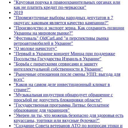
"Круговая порука в правоохранительных органах или
как не платить кредит по-черкасски"
2019
"Промежуточные выборы народных депутатов в 7
округах: каковым является качество кампании?"
"Производство и экспорт зерна. Как сохранить позиции
Украины на мировом рынке?"
"Фестиваль" OldCarLand "и перспективы рынка
ретроавтомобилей в Украине"
"О молоке начистоту"
"Первый в Украине концерт Минца при поддержке
Посольства Государства Израиль в Украине"
"Борьба с пиратскими сервисами и защиту
интеллектуальной собственности в Украине"
"Рыночные отношения после смены УПП: выгода для
всех"
"Каков на самом деле инвестиционный климат в
стране?"
"Музыкальная индустрия обнародует обращение с
просьбой не допустить блокировки области"
"Государственная программа Литвы: бесплатное
образование для украинцев"
"Уверен ли ты, что можешь безопасно для здоровья есть
круассаны, тортики или вкусные булочки?"
"Создание Совета ветеранов АТО по вопросам этики и