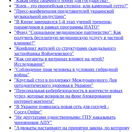
"Какая цена табачного лобби для государства?"
"Киев - это европейская столица, или каменный гетто?"
"Пресс-конференция представителей украинской
музыкальной индустрии"
"В Киеве завершился 1-й этап учений тренеров-
парамедиков в рамках программы НАТО"
"Фонд "Социальное медицинское партнерство": Как
получить бесплатную медицинскую услугу в частной
клинике?"
"Конфликт жителей со структурами скандального
застройщика Войцеховского"
"Как сигареты в витринах влияют на детей?
Исследование"
"Соблюдение прав человека в условиях гибридной
войны"
"Круглый стол в поддержку Международного Дня
ортодонтического здоровья в Украине"
"Персональная кибербезопасность в контексте новых
угроз, которые возникли на фоне блокирования
интернет-контента"
"В Украине появилась новая сеть для соседей -
Сосед.Online"
"Не депутатами единственными: ГПУ наказывать
чиновников АПУ"
"Адвокаты настаивают на принятии закона, по которому