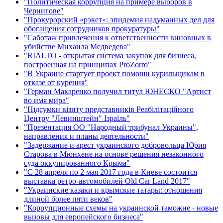
"Политическая коррупция на примере выборов в
Чернигове"
"Прокурорский «рэкет»: эпидемия надуманных дел для
обогащения сотрудников прокуратуры"
"Саботаж привлечения к ответственности виновных в
убийстве Михаила Медведева"
"RIALTO - открытая система закупок для бизнеса,
построенная на принципах ProZorro"
"В Украине стартует проект помощи курильщикам в
отказе от курения"
"Герман Макаренко получил титул ЮНЕСКО "Артист
во имя мира"
"Підсумки візиту представників Реабілітаційного
Центру "Левинштейн" Ізраїль"
"Презентация ОО "Народный трибунал Украины",
направления и планы деятельности"
"Задержание и арест украинского добровольца Юрия
Старова в Мюнхене на основе решения незаконного
суда оккупированного Крыма"
"С 28 апреля по 2 мая 2017 года в Киеве состоится
выставка ретро-автомобилей Old Car Land 2017"
"Украинские казаки и крымские татары: отношения
длиной более пяти веков"
"Коррупционные схемы на украинской таможне - новые
вызовы для европейского бизнеса"