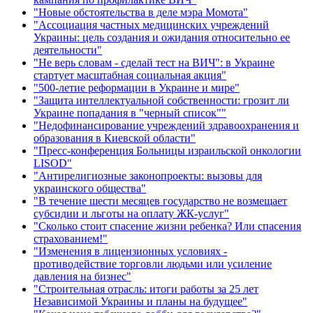
"Новые обстоятельства в деле мэра Момота"
"Ассоциация частных медицинских учреждений
Украины: цель создания и ожидания относительно ее
деятельности"
"Не верь словам - сделай тест на ВИЧ": в Украине
стартует масштабная социальная акция"
"500-летие реформации в Украине и мире"
"Защита интеллектуальной собственности: грозит ли
Украине попадания в "черный список""
"Недофинансирование учреждений здравоохранения и
образования в Киевской области"
"Пресс-конференция Больницы израильской онкологии
LISOD"
"Антирелигиозные законопроекты: вызовы для
украинского общества"
"В течение шести месяцев государство не возмещает
субсидии и льготы на оплату ЖК-услуг"
"Сколько стоит спасение жизни ребенка? Или спасения
страхованием!"
"Изменения в лицензионных условиях -
противодействие торговли людьми или усиление
давления на бизнес"
"Строительная отрасль: итоги работы за 25 лет
Независимой Украины и планы на будущее"