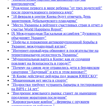
контролируем"
"Рождение первого в мире ребенка "от трех родителей"
после пронуклеарного переноса ядер"
"18 февраля в центре Киева будут отмечать День
защитников Дебальцевского плацдарма"
"Место Украины в рейтинге счастливых стран в отчет о
счастье World Happiness Report"
ІХ Международная Пасхальная ассамблея "Духовность
объединяет Украину"
"Победы и поражения антикоррупционной борьбы в
Украине: международный взгляд"
"Интернет-провайдера обвиняют в посягательстве на
территориальную целостность Украины"
"Муниципальная варта в Киеве: как ее создания
повлияет на безопасность в городе?"
"Почему на самом деле отравились дети в бердянском
санатории "Лазурный" и кто в этом виноват?"
"В Киеве действуют рейдеры под знаком ЮНЕСКО"
"Мошенникам нет места в спорте"
"Подростки требуют устранить барьеры в тестировании
на ВИЧ с 14 лет"
"Внедрение земельного рынка: станет ли нынешние
продление моратория последним"
"Кировоградские ковбои" - фермеры с оружием
защищаются от рейдеров "