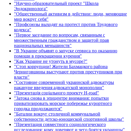
"Научно-образовательный проект "Школа
Эндокринолога"
"Общественный активизм в действии: люди, меняющие
мир вокруг себя"
"Профсоюзы выходят на протест против Трудового
кодекса"
"Первое заседание по вопросам, связанным с
множественным гражданством и защитой прав
национальных меньшинств"
"В Украине объявят о запуске сервиса по оказанию
помощи в прекращении курения"
"Как Украине не утонуть в мусоре?"
"Стоп коррупции! Жители Бахмацкого района
Черниговщины выступают против преступников при
власти"
"Состояние современной украинской адвокатуры
накануне введения адвокатской монополии"
"Презентація соціального проекту H-road"
"Затока снова в эпицентре внимания: попытки
приватизировать морское побережье курортного
городка продолжаются"
"Баталии вокруг столичной коммунальной
собственности детско-юношеской спортивной школы"
"Презентация совместного социологического
исследования: кому доверяют и чего боятся украинцы"