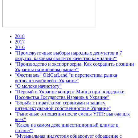
2018
2017
2016
"Промежуточные выборы народных депутатов в 7
округах: каковым является качество кампании?"
"Производство и экспорт зерна. Как сохранить позиции
Украины на мировом рынке?"
"Фестиваль" OldCarLand "и перспективы рынка
ретроавтомобилей в Украине"
"О молоке начистоту"
"Первый в Украине концерт Минца при поддержке
Посольства Государства Израиль в Украине"
"Борьба с пиратскими сервисами и защиту
интеллектуальной собственности в Украине"
"Рыночные отношения после смены УПП: выгода для
всех"
"Каков на самом деле инвестиционный климат в
стране?"
"Музыкальная индустрия обнародует обращение с