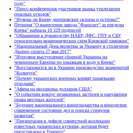
году"
"Пресс-конференция участников рынка утилизации
опасных отходов"
"Нужны ли Киеву днепровские склоны и острова?"
Петиция "О вынесении завода "Фанплит" за пределы
Киева" набрала 10 329 подписей
"Обращение к руководству НАБУ, ДФС, ГПУ и СБУ
относительно мошеннических схем Киевской таможни"
"Национальный День молитвы за Украину в столичном
Дворце спорта 27 мая 2017"
"Итоговое выступление сборной Украины на
чемпионате Европы по прыжкам в воду в Киеве"
"Восстановится ли в Украине производство знаменитой
"Кольчуги"
"Почему украинских военных кормят пищевыми
отходами"
"Афера на миллионы долларов США"
"О событиях вокруг незаконных застроек и нарушения
права местных жителей"
"Будущее национального виноградарства и виноделия:
современное состояние дел и поиска стимулов
развития"
"Презентация и дефиле совместной коллекции
известных украинских кутюрье, которая будет
представлена в Торонто"