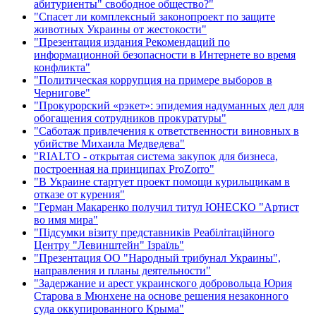
абитуриенты" свободное общество?"
"Спасет ли комплексный законопроект по защите
животных Украины от жестокости"
"Презентация издания Рекомендаций по
информационной безопасности в Интернете во время
конфликта"
"Политическая коррупция на примере выборов в
Чернигове"
"Прокурорский «рэкет»: эпидемия надуманных дел для
обогащения сотрудников прокуратуры"
"Саботаж привлечения к ответственности виновных в
убийстве Михаила Медведева"
"RIALTO - открытая система закупок для бизнеса,
построенная на принципах ProZorro"
"В Украине стартует проект помощи курильщикам в
отказе от курения"
"Герман Макаренко получил титул ЮНЕСКО "Артист
во имя мира"
"Підсумки візиту представників Реабілітаційного
Центру "Левинштейн" Ізраїль"
"Презентация ОО "Народный трибунал Украины",
направления и планы деятельности"
"Задержание и арест украинского добровольца Юрия
Старова в Мюнхене на основе решения незаконного
суда оккупированного Крыма"