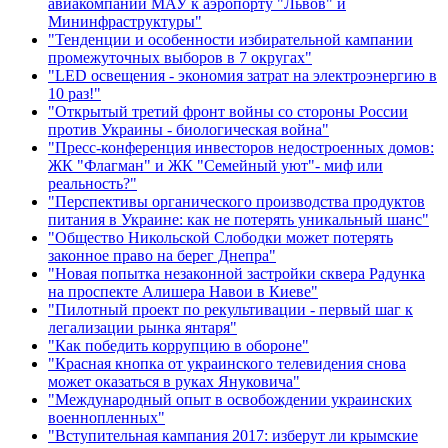
авиакомпании МАУ к аэропорту "Львов" и
Мининфраструктуры"
"Тенденции и особенности избирательной кампании
промежуточных выборов в 7 округах"
"LED освещения - экономия затрат на электроэнергию в
10 раз!"
"Открытый третий фронт войны со стороны России
против Украины - биологическая война"
"Пресс-конференция инвесторов недостроенных домов:
ЖК "Флагман" и ЖК "Семейный уют"- миф или
реальность?"
"Перспективы органического производства продуктов
питания в Украине: как не потерять уникальный шанс"
"Общество Никольской Слободки может потерять
законное право на берег Днепра"
"Новая попытка незаконной застройки сквера Радунка
на проспекте Алишера Навои в Киеве"
"Пилотный проект по рекультивации - первый шаг к
легализации рынка янтаря"
"Как победить коррупцию в обороне"
"Красная кнопка от украинского телевидения снова
может оказаться в руках Януковича"
"Международный опыт в освобождении украинских
военнопленных"
"Вступительная кампания 2017: изберут ли крымские