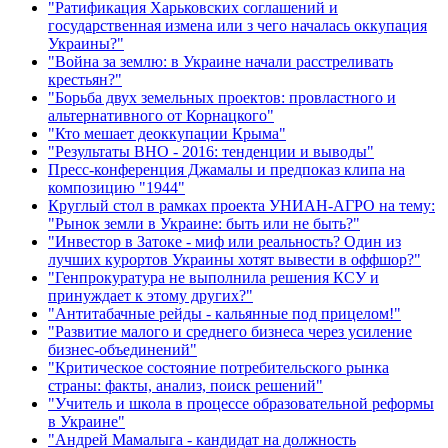
"Ратификация Харьковских соглашений и
государственная измена или з чего началась оккупация
Украины?"
"Война за землю: в Украине начали расстреливать
крестьян?"
"Борьба двух земельных проектов: провластного и
альтернативного от Корнацкого"
"Кто мешает деоккупации Крыма"
"Результаты ВНО - 2016: тенденции и выводы"
Пресс-конференция Джамалы и предпоказ клипа на
композицию "1944"
Круглый стол в рамках проекта УНИАН-АГРО на тему:
"Рынок земли в Украине: быть или не быть?"
"Инвестор в Затоке - миф или реальность? Один из
лучших курортов Украины хотят вывести в оффшор?"
"Генпрокуратура не выполнила решения КСУ и
принуждает к этому других?"
"Антитабачные рейды - кальянные под прицелом!"
"Развитие малого и среднего бизнеса через усиление
бизнес-объединений"
"Критическое состояние потребительского рынка
страны: факты, анализ, поиск решений"
"Учитель и школа в процессе образовательной реформы
в Украине"
"Андрей Мамалыга - кандидат на должность