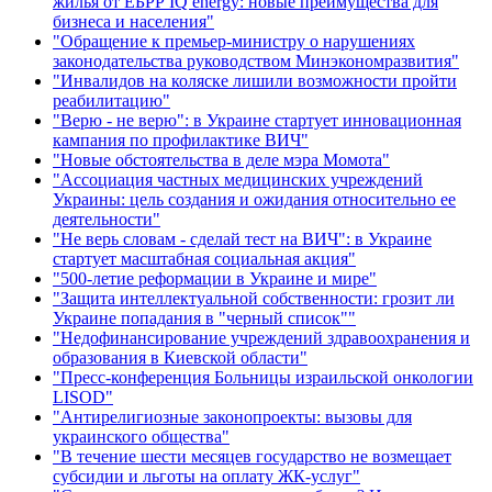
жилья от ЕБРР IQ energy: новые преимущества для
бизнеса и населения"
"Обращение к премьер-министру о нарушениях
законодательства руководством Минэкономразвития"
"Инвалидов на коляске лишили возможности пройти
реабилитацию"
"Верю - не верю": в Украине стартует инновационная
кампания по профилактике ВИЧ"
"Новые обстоятельства в деле мэра Момота"
"Ассоциация частных медицинских учреждений
Украины: цель создания и ожидания относительно ее
деятельности"
"Не верь словам - сделай тест на ВИЧ": в Украине
стартует масштабная социальная акция"
"500-летие реформации в Украине и мире"
"Защита интеллектуальной собственности: грозит ли
Украине попадания в "черный список""
"Недофинансирование учреждений здравоохранения и
образования в Киевской области"
"Пресс-конференция Больницы израильской онкологии
LISOD"
"Антирелигиозные законопроекты: вызовы для
украинского общества"
"В течение шести месяцев государство не возмещает
субсидии и льготы на оплату ЖК-услуг"