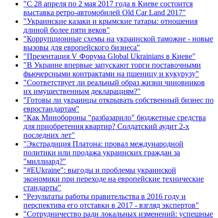
"С 28 апреля по 2 мая 2017 года в Киеве состоится
выставка ретро-автомобилей Old Car Land 2017"
"Украинские казаки и крымские татары: отношения
длиной более пяти веков"
"Коррупционные схемы на украинской таможне - новые
вызовы для европейского бизнеса"
"Презентация V Форума Global Ukrainians в Киеве"
"В Украине впервые запускают торги поставочными
фьючерсными контрактами на пшеницу и кукурузу"
"Соответствует ли реальный образ жизни чиновников
их имущественным декларациям?"
"Готовы ли украинцы открывать собственный бизнес по
евростандартам"
"Как Минобороны "разбазарило" бюджетные средства
для приобретения квартир? Солдатский аудит 2-х
последних лет"
"Экстрадиция Платона: провал международной
политики или продажа украинских граждан за
"миллиард?"
"#EUkraine": выгоды и проблемы украинской
экономики при переходе на европейские технические
стандарты"
"Результаты работы правительства в 2016 году и
перспектива его отставки в 2017 - взгляд экспертов"
"Сотрудничество ради локальных изменений: успешные