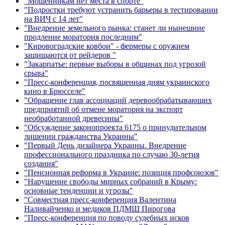
"Мошенникам нет места в спорте"
"Подростки требуют устранить барьеры в тестировании
на ВИЧ с 14 лет"
"Внедрение земельного рынка: станет ли нынешние
продление моратория последним"
"Кировоградские ковбои" - фермеры с оружием
защищаются от рейдеров "
"Закарпатье: первые выборы в общинах под угрозой
срыва"
"Пресс-конференция, посвященная дням украинского
кино в Брюсселе"
"Обращение глав ассоциаций деревообрабатывающих
предприятий об отмене моратория на экспорт
необработанной древесины"
"Обсуждение законопроекта 6175 о принудительном
лишении гражданства Украины"
"Первый День дизайнера Украины. Внедрение
профессионального праздника по случаю 30-летия
создания"
"Пенсионная реформа в Украине: позиция профсоюзов"
"Нарушение свободы мирных собраний в Крыму:
основные тенденции и угрозы"
"Совместная пресс-конференция Валентина
Наливайченко и медиков ПДМШ Пирогова
"Пресс-конференция по поводу судебных исков