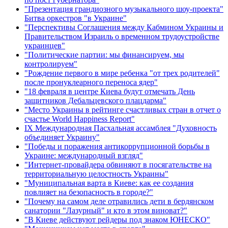
"Презентация грандиозного музыкального шоу-проекта"
Битва оркестров "в Украине"
"Перспективы Соглашения между Кабмином Украины и
Правительством Израиль о временном трудоустройстве
украинцев"
"Политические партии: мы финансируем, мы
контролируем"
"Рождение первого в мире ребенка "от трех родителей"
после пронуклеарного переноса ядер"
"18 февраля в центре Киева будут отмечать День
защитников Дебальцевского плацдарма"
"Место Украины в рейтинге счастливых стран в отчет о
счастье World Happiness Report"
ІХ Международная Пасхальная ассамблея "Духовность
объединяет Украину"
"Победы и поражения антикоррупционной борьбы в
Украине: международный взгляд"
"Интернет-провайдера обвиняют в посягательстве на
территориальную целостность Украины"
"Муниципальная варта в Киеве: как ее создания
повлияет на безопасность в городе?"
"Почему на самом деле отравились дети в бердянском
санатории "Лазурный" и кто в этом виноват?"
"В Киеве действуют рейдеры под знаком ЮНЕСКО"