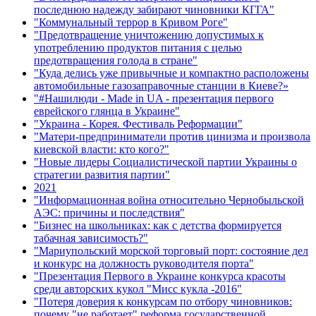
последнюю надежду забирают чиновники КГГА"
"Коммунальный террор в Кривом Роге"
"Предотвращение уничтожению допустимых к
употреблению продуктов питания с целью
предотвращения голода в стране"
"Куда делись уже привычные и компактно расположены
автомобильные газозаправочные станции в Киеве?»
"#Нашилюди - Made in UA - презентация первого
еврейского глянца в Украине"
"Украина - Корея. Фестиваль Реформации"
"Матери-предприниматели против цинизма и произвола
киевской власти: кто кого?"
"Новые лидеры Социалистической партии Украины о
стратегии развития партии"
2021
"Информационная война относительно Чернобыльской
АЭС: причины и последствия"
"Бизнес на школьниках: как с детства формируется
табачная зависимость?"
"Мариупольский морской торговый порт: состояние дел
и конкурс на должность руководителя порта"
"Презентация Первого в Украине конкурса красоты
среди авторских кукол "Мисс кукла -2016"
"Потеря доверия к конкурсам по отбору чиновников:
почему "не работает" реформа государственной