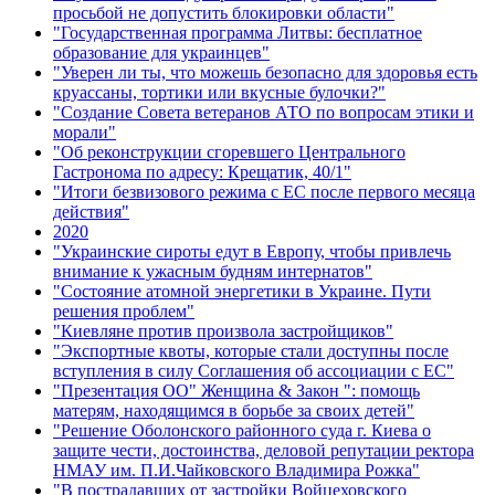
просьбой не допустить блокировки области"
"Государственная программа Литвы: бесплатное
образование для украинцев"
"Уверен ли ты, что можешь безопасно для здоровья есть
круассаны, тортики или вкусные булочки?"
"Создание Совета ветеранов АТО по вопросам этики и
морали"
"Об реконструкции сгоревшего Центрального
Гастронома по адресу: Крещатик, 40/1"
"Итоги безвизового режима с ЕС после первого месяца
действия"
2020
"Украинские сироты едут в Европу, чтобы привлечь
внимание к ужасным будням интернатов"
"Состояние атомной энергетики в Украине. Пути
решения проблем"
"Киевляне против произвола застройщиков"
"Экспортные квоты, которые стали доступны после
вступления в силу Соглашения об ассоциации с ЕС"
"Презентация ОО" Женщина & Закон ": помощь
матерям, находящимся в борьбе за своих детей"
"Решение Оболонского районного суда г. Киева о
защите чести, достоинства, деловой репутации ректора
НМАУ им. П.И.Чайковского Владимира Рожка"
"В пострадавших от застройки Войцеховского