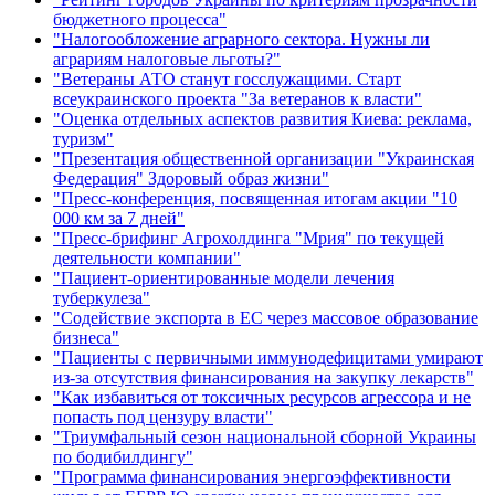
бюджетного процесса"
"Налогообложение аграрного сектора. Нужны ли
аграриям налоговые льготы?"
"Ветераны АТО станут госслужащими. Старт
всеукраинского проекта "За ветеранов к власти"
"Оценка отдельных аспектов развития Киева: реклама,
туризм"
"Презентация общественной организации "Украинская
Федерация" Здоровый образ жизни"
"Пресс-конференция, посвященная итогам акции "10
000 км за 7 дней"
"Пресс-брифинг Агрохолдинга "Мрия" по текущей
деятельности компании"
"Пациент-ориентированные модели лечения
туберкулеза"
"Содействие экспорта в ЕС через массовое образование
бизнеса"
"Пациенты с первичными иммунодефицитами умирают
из-за отсутствия финансирования на закупку лекарств"
"Как избавиться от токсичных ресурсов агрессора и не
попасть под цензуру власти"
"Триумфальный сезон национальной сборной Украины
по бодибилдингу"
"Программа финансирования энергоэффективности