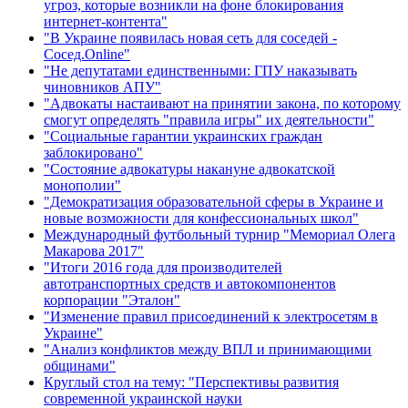
угроз, которые возникли на фоне блокирования
интернет-контента"
"В Украине появилась новая сеть для соседей -
Сосед.Online"
"Не депутатами единственными: ГПУ наказывать
чиновников АПУ"
"Адвокаты настаивают на принятии закона, по которому
смогут определять "правила игры" их деятельности"
"Социальные гарантии украинских граждан
заблокировано"
"Состояние адвокатуры накануне адвокатской
монополии"
"Демократизация образовательной сферы в Украине и
новые возможности для конфессиональных школ"
Международный футбольный турнир "Мемориал Олега
Макарова 2017"
"Итоги 2016 года для производителей
автотранспортных средств и автокомпонентов
корпорации "Эталон"
"Изменение правил присоединений к электросетям в
Украине"
"Анализ конфликтов между ВПЛ и принимающими
общинами"
Круглый стол на тему: "Перспективы развития
современной украинской науки