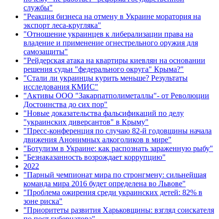
службы"
"Реакция бизнеса на отмену в Украине моратория на
экспорт леса-кругляка"
"Отношение украинцев к либерализации права на
владение и применение огнестрельного оружия для
самозащиты"
"Рейдерская атака на квартиры киевлян на основании
решения судьи "федерального округа" Крыма?"
"Стали ли украинцы курить меньше? Результаты
исследования КМИС"
"Активы ООО "Закарпатполиметаллы"- от Революции
Достоинства до сих пор"
"Новые доказательства фальсификаций по делу
"украинских диверсантов" в Крыму"
"Пресс-конференция по случаю 82-й годовщины начала
движения Анонимных алкоголиков в мире"
"Ботулизм в Украине: как распознать зараженную рыбу"
"Безнаказанность возрождает коррупцию"
2022
"Парный чемпионат мира по стронгмену: сильнейшая
команда мира 2016 будет определена во Львове"
"Проблема ожирения среди украинских детей: 82% в
зоне риска"
"Приоритеты развития Харьковщины: взгляд соискателя
по пост губернатора"