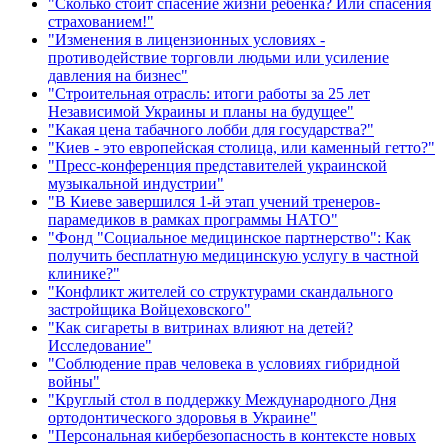
"Сколько стоит спасение жизни ребенка? Или спасения
страхованием!"
"Изменения в лицензионных условиях -
противодействие торговли людьми или усиление
давления на бизнес"
"Строительная отрасль: итоги работы за 25 лет
Независимой Украины и планы на будущее"
"Какая цена табачного лобби для государства?"
"Киев - это европейская столица, или каменный гетто?"
"Пресс-конференция представителей украинской
музыкальной индустрии"
"В Киеве завершился 1-й этап учений тренеров-
парамедиков в рамках программы НАТО"
"Фонд "Социальное медицинское партнерство": Как
получить бесплатную медицинскую услугу в частной
клинике?"
"Конфликт жителей со структурами скандального
застройщика Войцеховского"
"Как сигареты в витринах влияют на детей?
Исследование"
"Соблюдение прав человека в условиях гибридной
войны"
"Круглый стол в поддержку Международного Дня
ортодонтического здоровья в Украине"
"Персональная кибербезопасность в контексте новых