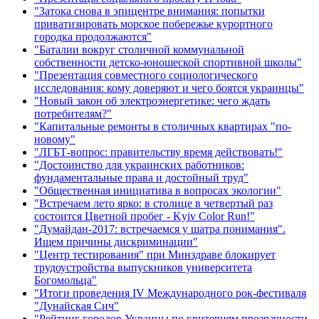
"Затока снова в эпицентре внимания: попытки
приватизировать морское побережье курортного
городка продолжаются"
"Баталии вокруг столичной коммунальной
собственности детско-юношеской спортивной школы"
"Презентация совместного социологического
исследования: кому доверяют и чего боятся украинцы"
"Новый закон об электроэнергетике: чего ждать
потребителям?"
"Капитальные ремонты в столичных квартирах "по-
новому"
"ЛГБТ-вопрос: правительству время действовать!"
"Достоинство для украинских работников:
фундаментальные права и достойный труд"
"Общественная инициатива в вопросах экологии"
"Встречаем лето ярко: в столице в четвертый раз
состоится Цветной пробег - Kyiv Color Run!"
"Думайдан-2017: встречаемся у шатра понимания".
Ищем причины дискриминации"
"Центр тестирования" при Минздраве блокирует
трудоустройства выпускников университета
Богомольца"
"Итоги проведения IV Международного рок-фестиваля
"Дунайская Сич"
"Рейтинг городов Украины по критериям прозрачности