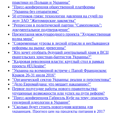
практики из Польши и Украины"
"Пресс-конференция общественной платформы
"Украина без сепаратизма"
50 оттенков грязи: технологии давления на судей по
делу ЗАО "Житомирские лакомства"
"Репрессии в политической партии "Самопомощь":
документальное подтверждение"
Презентация международного проекта "Художественная
волна мира"
"Современные угрозы в лесной отрасли и несбывшиеся
реформы на рынке древесины"
"Кто хочет отобрать будущий центральный храм в ВСЦ
евангельских христиан-баптистов Украины?"
"Кадровая революция власти: круглый стол в рамках
проекта #EUkraine"
"Украина на всемирной встрече с Папой Франциском:
Краков 26-31 июля 2016"
"Органический сектор Украины: реалии и перспективы"
"Дело Евромайдана: что мешает наказанию?"
Первое полугодие работы нового правительства:
упущенные возможности или успех на пути реформ?
"Пресс-конференция Габриэль Кубе на тему: опасность
гендерной идеологии в Украине"
"Сколько будет стоить новогодняя корзина для
украинцев. Прогноз цен на продукты питания в 2017