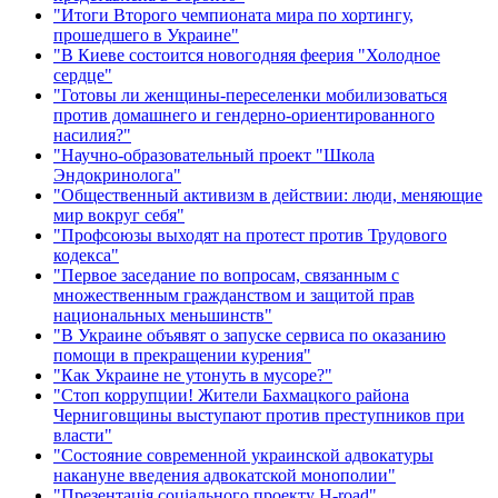
"Итоги Второго чемпионата мира по хортингу,
прошедшего в Украине"
"В Киеве состоится новогодняя феерия "Холодное
сердце"
"Готовы ли женщины-переселенки мобилизоваться
против домашнего и гендерно-ориентированного
насилия?"
"Научно-образовательный проект "Школа
Эндокринолога"
"Общественный активизм в действии: люди, меняющие
мир вокруг себя"
"Профсоюзы выходят на протест против Трудового
кодекса"
"Первое заседание по вопросам, связанным с
множественным гражданством и защитой прав
национальных меньшинств"
"В Украине объявят о запуске сервиса по оказанию
помощи в прекращении курения"
"Как Украине не утонуть в мусоре?"
"Стоп коррупции! Жители Бахмацкого района
Черниговщины выступают против преступников при
власти"
"Состояние современной украинской адвокатуры
накануне введения адвокатской монополии"
"Презентація соціального проекту H-road"