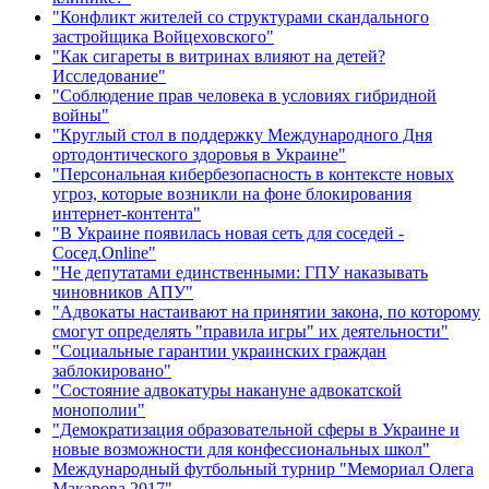
"Конфликт жителей со структурами скандального
застройщика Войцеховского"
"Как сигареты в витринах влияют на детей?
Исследование"
"Соблюдение прав человека в условиях гибридной
войны"
"Круглый стол в поддержку Международного Дня
ортодонтического здоровья в Украине"
"Персональная кибербезопасность в контексте новых
угроз, которые возникли на фоне блокирования
интернет-контента"
"В Украине появилась новая сеть для соседей -
Сосед.Online"
"Не депутатами единственными: ГПУ наказывать
чиновников АПУ"
"Адвокаты настаивают на принятии закона, по которому
смогут определять "правила игры" их деятельности"
"Социальные гарантии украинских граждан
заблокировано"
"Состояние адвокатуры накануне адвокатской
монополии"
"Демократизация образовательной сферы в Украине и
новые возможности для конфессиональных школ"
Международный футбольный турнир "Мемориал Олега
Макарова 2017"