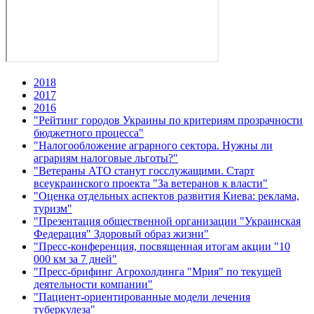
2018
2017
2016
"Рейтинг городов Украины по критериям прозрачности
бюджетного процесса"
"Налогообложение аграрного сектора. Нужны ли
аграриям налоговые льготы?"
"Ветераны АТО станут госслужащими. Старт
всеукраинского проекта "За ветеранов к власти"
"Оценка отдельных аспектов развития Киева: реклама,
туризм"
"Презентация общественной организации "Украинская
Федерация" Здоровый образ жизни"
"Пресс-конференция, посвященная итогам акции "10
000 км за 7 дней"
"Пресс-брифинг Агрохолдинга "Мрия" по текущей
деятельности компании"
"Пациент-ориентированные модели лечения
туберкулеза"