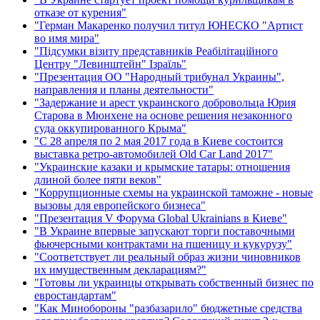
отказе от курения"
"Герман Макаренко получил титул ЮНЕСКО "Артист
во имя мира"
"Підсумки візиту представників Реабілітаційного
Центру "Левинштейн" Ізраїль"
"Презентация ОО "Народный трибунал Украины",
направления и планы деятельности"
"Задержание и арест украинского добровольца Юрия
Старова в Мюнхене на основе решения незаконного
суда оккупированного Крыма"
"С 28 апреля по 2 мая 2017 года в Киеве состоится
выставка ретро-автомобилей Old Car Land 2017"
"Украинские казаки и крымские татары: отношения
длиной более пяти веков"
"Коррупционные схемы на украинской таможне - новые
вызовы для европейского бизнеса"
"Презентация V Форума Global Ukrainians в Киеве"
"В Украине впервые запускают торги поставочными
фьючерсными контрактами на пшеницу и кукурузу"
"Соответствует ли реальный образ жизни чиновников
их имущественным декларациям?"
"Готовы ли украинцы открывать собственный бизнес по
евростандартам"
"Как Минобороны "разбазарило" бюджетные средства