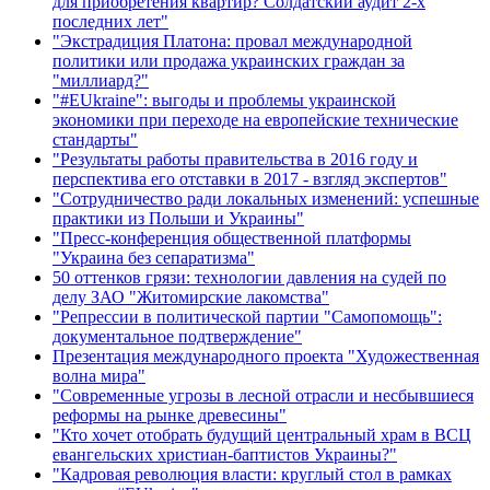
для приобретения квартир? Солдатский аудит 2-х
последних лет"
"Экстрадиция Платона: провал международной
политики или продажа украинских граждан за
"миллиард?"
"#EUkraine": выгоды и проблемы украинской
экономики при переходе на европейские технические
стандарты"
"Результаты работы правительства в 2016 году и
перспектива его отставки в 2017 - взгляд экспертов"
"Сотрудничество ради локальных изменений: успешные
практики из Польши и Украины"
"Пресс-конференция общественной платформы
"Украина без сепаратизма"
50 оттенков грязи: технологии давления на судей по
делу ЗАО "Житомирские лакомства"
"Репрессии в политической партии "Самопомощь":
документальное подтверждение"
Презентация международного проекта "Художественная
волна мира"
"Современные угрозы в лесной отрасли и несбывшиеся
реформы на рынке древесины"
"Кто хочет отобрать будущий центральный храм в ВСЦ
евангельских христиан-баптистов Украины?"
"Кадровая революция власти: круглый стол в рамках