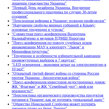
лишении гражданства Украины"
"Первый День дизайнера Украины. Внедрение
профессионального праздника по случаю 30-летия
создания"
"Пенсионная реформа в Украине: позиция профсоюзов"
"Нарушение свободы мирных собраний в Крыму:
основные тенденции и угрозы"
"Совместная пресс-конференция Валентина
Наливайченко и медиков ПДМШ Пирогова
"Пресс-конференция по поводу судебных исков
авиакомпании МАУ к аэропорту "Львов" и
Мининфраструктуры"
"Тенденции и особенности избирательной кампании
промежуточных выборов в 7 округах"
"LED освещения - экономия затрат на электроэнергию в
10 раз!"
"Открытый третий фронт войны со стороны России
против Украины - биологическая война"
"Пресс-конференция инвесторов недостроенных домов:
ЖК "Флагман" и ЖК "Семейный уют"- миф или
реальность?"
"Перспективы органического производства продуктов
питания в Украине: как не потерять уникальный шанс"
"Общество Никольской Слободки может потерять
законное право на берег Днепра"