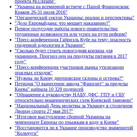
проекта #EUkraine"
"Украина на всемирной встрече с Папой Франциском:
Краков 26-31 июля 2016"
"Органический сектор Украины: реалии и перспективы"
"Дело Евромайдана: что мешает наказанию?"
Первое полугодие работы нового правительства:
упущенные возможности или успех на пути реформ?
"Пресс-конференция Габриэль Кубе на тему: опасность
гендерной идеологии в Украине"
"Сколько будет стоить новогодняя корзина для
украинцев. Прогноз цен на продукты питания в 2017
году"
"Пресс-конференция участников рынка утилизации
опасных отходов"
"Нужны ли Киеву днепровские склоны и острова?"
Петиция "О вынесении завода "Фанплит" за пределы
Киева" набрала 10 329 подписей
"Обращение к руководству НАБУ, ДФС, ГПУ и СБУ
относительно мошеннических схем Киевской таможни"
"Национальный День молитвы за Украину в столичном
Дворце спорта 27 мая 2017"
"Итоговое выступление сборной Украины на
чемпионате Европы по прыжкам в воду в Киеве"
"Восстановится ли в Украине производство знаменитой
"Кольчуги"