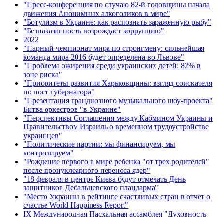
"Пресс-конференция по случаю 82-й годовщины начала
движения Анонимных алкоголиков в мире"
"Ботулизм в Украине: как распознать зараженную рыбу"
"Безнаказанность возрождает коррупцию"
2022
"Парный чемпионат мира по стронгмену: сильнейшая
команда мира 2016 будет определена во Львове"
"Проблема ожирения среди украинских детей: 82% в
зоне риска"
"Приоритеты развития Харьковщины: взгляд соискателя
по пост губернатора"
"Презентация грандиозного музыкального шоу-проекта"
Битва оркестров "в Украине"
"Перспективы Соглашения между Кабмином Украины и
Правительством Израиль о временном трудоустройстве
украинцев"
"Политические партии: мы финансируем, мы
контролируем"
"Рождение первого в мире ребенка "от трех родителей"
после пронуклеарного переноса ядер"
"18 февраля в центре Киева будут отмечать День
защитников Дебальцевского плацдарма"
"Место Украины в рейтинге счастливых стран в отчет о
счастье World Happiness Report"
ІХ Международная Пасхальная ассамблея "Духовность