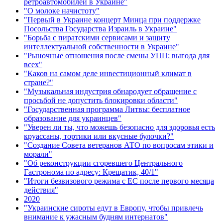
ретроавтомобилей в Украине"
"О молоке начистоту"
"Первый в Украине концерт Минца при поддержке
Посольства Государства Израиль в Украине"
"Борьба с пиратскими сервисами и защиту
интеллектуальной собственности в Украине"
"Рыночные отношения после смены УПП: выгода для
всех"
"Каков на самом деле инвестиционный климат в
стране?"
"Музыкальная индустрия обнародует обращение с
просьбой не допустить блокировки области"
"Государственная программа Литвы: бесплатное
образование для украинцев"
"Уверен ли ты, что можешь безопасно для здоровья есть
круассаны, тортики или вкусные булочки?"
"Создание Совета ветеранов АТО по вопросам этики и
морали"
"Об реконструкции сгоревшего Центрального
Гастронома по адресу: Крещатик, 40/1"
"Итоги безвизового режима с ЕС после первого месяца
действия"
2020
"Украинские сироты едут в Европу, чтобы привлечь
внимание к ужасным будням интернатов"