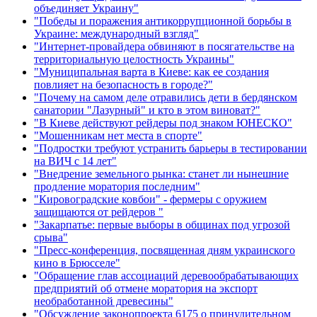
объединяет Украину"
"Победы и поражения антикоррупционной борьбы в
Украине: международный взгляд"
"Интернет-провайдера обвиняют в посягательстве на
территориальную целостность Украины"
"Муниципальная варта в Киеве: как ее создания
повлияет на безопасность в городе?"
"Почему на самом деле отравились дети в бердянском
санатории "Лазурный" и кто в этом виноват?"
"В Киеве действуют рейдеры под знаком ЮНЕСКО"
"Мошенникам нет места в спорте"
"Подростки требуют устранить барьеры в тестировании
на ВИЧ с 14 лет"
"Внедрение земельного рынка: станет ли нынешние
продление моратория последним"
"Кировоградские ковбои" - фермеры с оружием
защищаются от рейдеров "
"Закарпатье: первые выборы в общинах под угрозой
срыва"
"Пресс-конференция, посвященная дням украинского
кино в Брюсселе"
"Обращение глав ассоциаций деревообрабатывающих
предприятий об отмене моратория на экспорт
необработанной древесины"
"Обсуждение законопроекта 6175 о принудительном