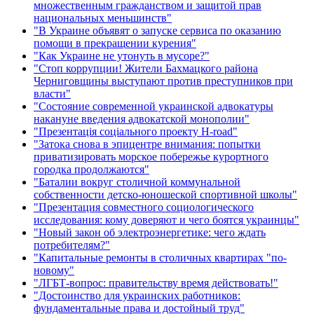
множественным гражданством и защитой прав
национальных меньшинств"
"В Украине объявят о запуске сервиса по оказанию
помощи в прекращении курения"
"Как Украине не утонуть в мусоре?"
"Стоп коррупции! Жители Бахмацкого района
Черниговщины выступают против преступников при
власти"
"Состояние современной украинской адвокатуры
накануне введения адвокатской монополии"
"Презентація соціального проекту H-road"
"Затока снова в эпицентре внимания: попытки
приватизировать морское побережье курортного
городка продолжаются"
"Баталии вокруг столичной коммунальной
собственности детско-юношеской спортивной школы"
"Презентация совместного социологического
исследования: кому доверяют и чего боятся украинцы"
"Новый закон об электроэнергетике: чего ждать
потребителям?"
"Капитальные ремонты в столичных квартирах "по-
новому"
"ЛГБТ-вопрос: правительству время действовать!"
"Достоинство для украинских работников:
фундаментальные права и достойный труд"