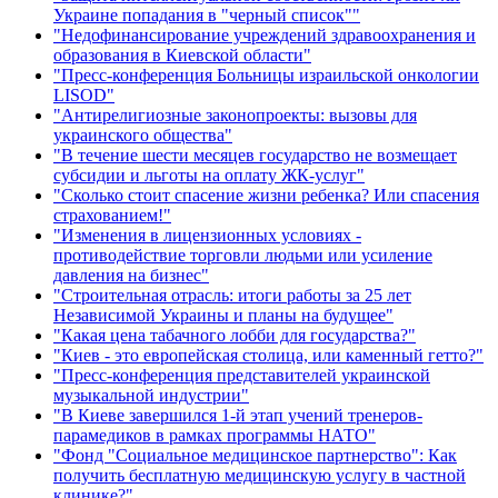
Украине попадания в "черный список""
"Недофинансирование учреждений здравоохранения и
образования в Киевской области"
"Пресс-конференция Больницы израильской онкологии
LISOD"
"Антирелигиозные законопроекты: вызовы для
украинского общества"
"В течение шести месяцев государство не возмещает
субсидии и льготы на оплату ЖК-услуг"
"Сколько стоит спасение жизни ребенка? Или спасения
страхованием!"
"Изменения в лицензионных условиях -
противодействие торговли людьми или усиление
давления на бизнес"
"Строительная отрасль: итоги работы за 25 лет
Независимой Украины и планы на будущее"
"Какая цена табачного лобби для государства?"
"Киев - это европейская столица, или каменный гетто?"
"Пресс-конференция представителей украинской
музыкальной индустрии"
"В Киеве завершился 1-й этап учений тренеров-
парамедиков в рамках программы НАТО"
"Фонд "Социальное медицинское партнерство": Как
получить бесплатную медицинскую услугу в частной
клинике?"