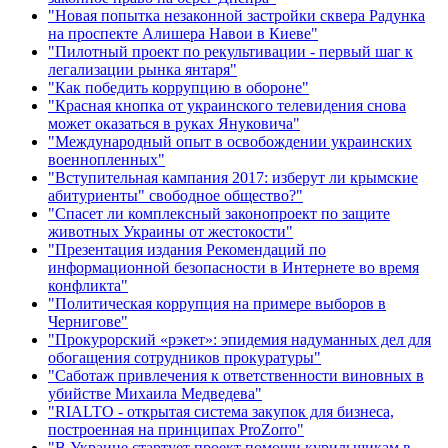
"Новая попытка незаконной застройки сквера Радунка
на проспекте Алишера Навои в Киеве"
"Пилотный проект по рекультивации - первый шаг к
легализации рынка янтаря"
"Как победить коррупцию в обороне"
"Красная кнопка от украинского телевидения снова
может оказаться в руках Януковича"
"Международный опыт в освобождении украинских
военнопленных"
"Вступительная кампания 2017: изберут ли крымские
абитуриенты" свободное общество?"
"Спасет ли комплексный законопроект по защите
животных Украины от жестокости"
"Презентация издания Рекомендаций по
информационной безопасности в Интернете во время
конфликта"
"Политическая коррупция на примере выборов в
Чернигове"
"Прокурорский «рэкет»: эпидемия надуманных дел для
обогащения сотрудников прокуратуры"
"Саботаж привлечения к ответственности виновных в
убийстве Михаила Медведева"
"RIALTO - открытая система закупок для бизнеса,
построенная на принципах ProZorro"
"В Украине стартует проект помощи курильщикам в