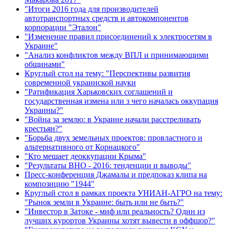
"Итоги 2016 года для производителей
автотранспортных средств и автокомпонентов
корпорации "Эталон"
"Изменение правил присоединений к электросетям в
Украине"
"Анализ конфликтов между ВПЛ и принимающими
общинами"
Круглый стол на тему: "Перспективы развития
современной украинской науки
"Ратификация Харьковских соглашений и
государственная измена или з чего началась оккупация
Украины?"
"Война за землю: в Украине начали расстреливать
крестьян?"
"Борьба двух земельных проектов: провластного и
альтернативного от Корнацкого"
"Кто мешает деоккупации Крыма"
"Результаты ВНО - 2016: тенденции и выводы"
Пресс-конференция Джамалы и предпоказ клипа на
композицию "1944"
Круглый стол в рамках проекта УНИАН-АГРО на тему:
"Рынок земли в Украине: быть или не быть?"
"Инвестор в Затоке - миф или реальность? Один из
лучших курортов Украины хотят вывести в оффшор?"