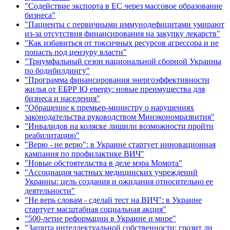
"Содействие экспорта в ЕС через массовое образование
бизнеса"
"Пациенты с первичными иммунодефицитами умирают
из-за отсутствия финансирования на закупку лекарств"
"Как избавиться от токсичных ресурсов агрессора и не
попасть под цензуру власти"
"Триумфальный сезон национальной сборной Украины
по бодибилдингу"
"Программа финансирования энергоэффективности
жилья от ЕБРР IQ energy: новые преимущества для
бизнеса и населения"
"Обращение к премьер-министру о нарушениях
законодательства руководством Минэкономразвития"
"Инвалидов на коляске лишили возможности пройти
реабилитацию"
"Верю - не верю": в Украине стартует инновационная
кампания по профилактике ВИЧ"
"Новые обстоятельства в деле мэра Момота"
"Ассоциация частных медицинских учреждений
Украины: цель создания и ожидания относительно ее
деятельности"
"Не верь словам - сделай тест на ВИЧ": в Украине
стартует масштабная социальная акция"
"500-летие реформации в Украине и мире"
"Защита интеллектуальной собственности: грозит ли