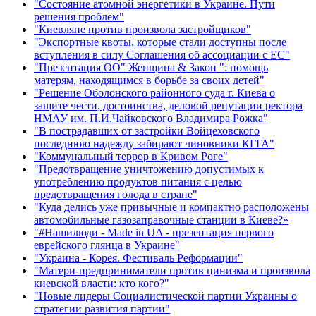
"Состояние атомной энергетики в Украине. Пути
решения проблем"
"Киевляне против произвола застройщиков"
"Экспортные квоты, которые стали доступны после
вступления в силу Соглашения об ассоциации с ЕС"
"Презентация ОО" Женщина & Закон ": помощь
матерям, находящимся в борьбе за своих детей"
"Решение Оболонского районного суда г. Киева о
защите чести, достоинства, деловой репутации ректора
НМАУ им. П.И.Чайковского Владимира Рожка"
"В пострадавших от застройки Войцеховского
последнюю надежду забирают чиновники КГГА"
"Коммунальный террор в Кривом Роге"
"Предотвращение уничтожению допустимых к
употреблению продуктов питания с целью
предотвращения голода в стране"
"Куда делись уже привычные и компактно расположены
автомобильные газозаправочные станции в Киеве?»
"#Нашилюди - Made in UA - презентация первого
еврейского глянца в Украине"
"Украина - Корея. Фестиваль Реформации"
"Матери-предприниматели против цинизма и произвола
киевской власти: кто кого?"
"Новые лидеры Социалистической партии Украины о
стратегии развития партии"