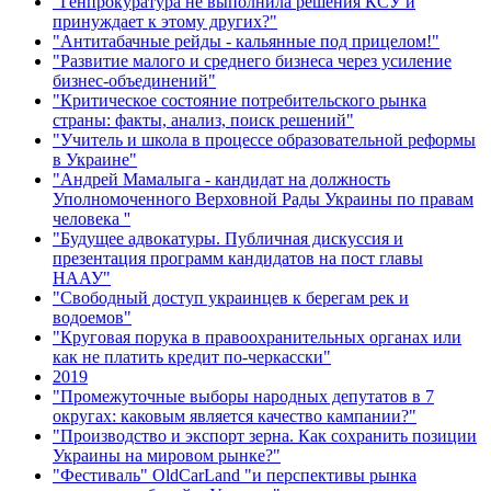
"Генпрокуратура не выполнила решения КСУ и
принуждает к этому других?"
"Антитабачные рейды - кальянные под прицелом!"
"Развитие малого и среднего бизнеса через усиление
бизнес-объединений"
"Критическое состояние потребительского рынка
страны: факты, анализ, поиск решений"
"Учитель и школа в процессе образовательной реформы
в Украине"
"Андрей Мамалыга - кандидат на должность
Уполномоченного Верховной Рады Украины по правам
человека ''
"Будущее адвокатуры. Публичная дискуссия и
презентация программ кандидатов на пост главы
НААУ"
"Свободный доступ украинцев к берегам рек и
водоемов"
"Круговая порука в правоохранительных органах или
как не платить кредит по-черкасски"
2019
"Промежуточные выборы народных депутатов в 7
округах: каковым является качество кампании?"
"Производство и экспорт зерна. Как сохранить позиции
Украины на мировом рынке?"
"Фестиваль" OldCarLand "и перспективы рынка