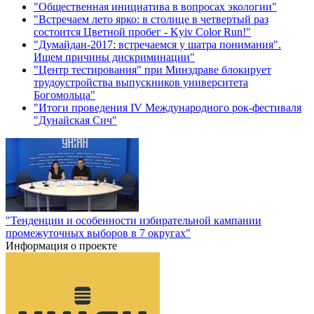
"Общественная инициатива в вопросах экологии"
"Встречаем лето ярко: в столице в четвертый раз
состоится Цветной пробег - Kyiv Color Run!"
"Думайдан-2017: встречаемся у шатра понимания".
Ищем причины дискриминации"
"Центр тестирования" при Минздраве блокирует
трудоустройства выпускников университета
Богомольца"
"Итоги проведения IV Международного рок-фестиваля
"Дунайская Сич"
"Тенденции и особенности избирательной кампании
промежуточных выборов в 7 округах"
Информация о проекте