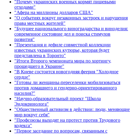
"Почему украинских военных кормят пищевыми
отходами"
"Афера на миллионы долларов США"
"О событиях вокруг незаконных застроек и нарушения
права местных жителей"
"Будущее национального виноградарства и виноделия:
современное состояние дел и поиска стимулов
развития"
"Презентация и дефиле совместной коллекции
известных украинских кутюрье, которая будет
представлена в Торонто"
"Итоги Второго чемпионата мира по хортингу,
прошедшего в Украине"
"В Киеве состоится новогодняя феерия "Холодное
сердце"
"Готовы ли женщины-переселенки мобилизоваться
против домашнего и гендерно-ориентированного
насилия?"
"Научно-образовательный проект "Школа
Эндокринолога"
"Общественный активизм в действии: люди, меняющие
мир вокруг себя"
"Профсоюзы выходят на протест против Трудового
кодекса"
"Первое заседание по вопросам, связанным с