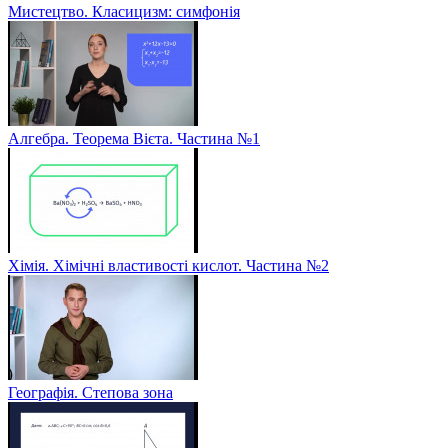
Мистецтво. Класицизм: симфонія
Алгебра. Теорема Вієта. Частина №1
Хімія. Хімічні властивості кислот. Частина №2
Географія. Степова зона