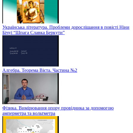
Українська література. Проблеми дорослішання в повісті Ніни
Бічуї “Шпага Славка Беркути”
Алгебра. Теорема Вієта. Частина №2
Фізика. Вимірювання опору провідника за допомогою
амперметра та вольтметра