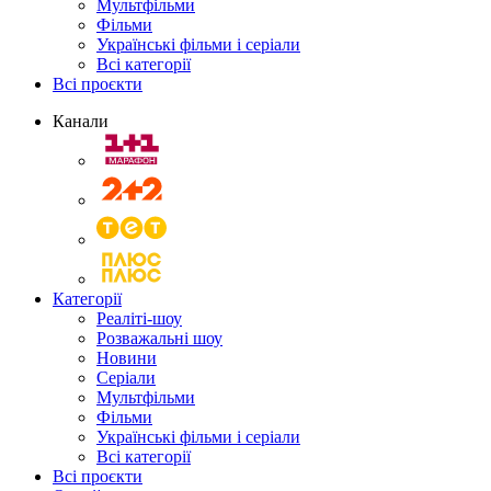
Мультфільми
Фільми
Українські фільми і серіали
Всі категорії
Всі проєкти
Канали
Категорії
Реаліті-шоу
Розважальні шоу
Новини
Серіали
Мультфільми
Фільми
Українські фільми і серіали
Всі категорії
Всі проєкти