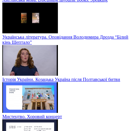
Українська література. Оповідання Володимира Дрозда “Білий
кінь Шептало”
Історія України. Козацька Україна після Полтавської битви
Мистецтво. Хоровий концерт