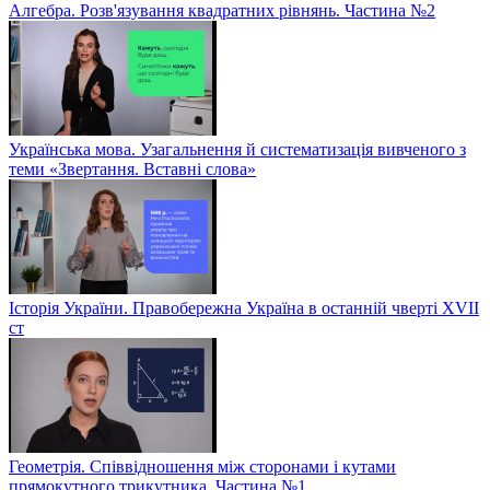
Алгебра. Розв'язування квадратних рівнянь. Частина №2
Українська мова. Узагальнення й систематизація вивченого з
теми «Звертання. Вставні слова»
Історія України. Правобережна Україна в останній чверті XVII
ст
Геометрія. Співвідношення між сторонами і кутами
прямокутного трикутника. Частина №1