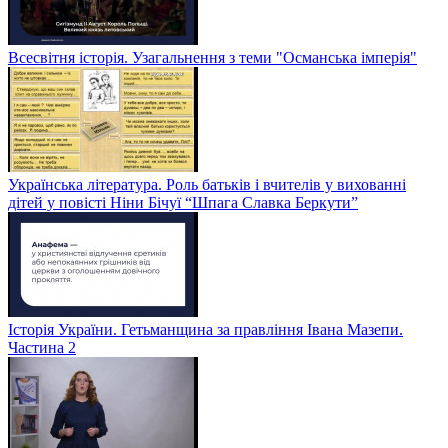
Всесвітня історія. Узагальнення з теми "Османська імперія"
Українська література. Роль батьків і вчителів у вихованні
дітей у повісті Ніни Бічуї “Шпага Славка Беркути”
Історія України. Гетьманщина за правління Івана Мазепи.
Частина 2