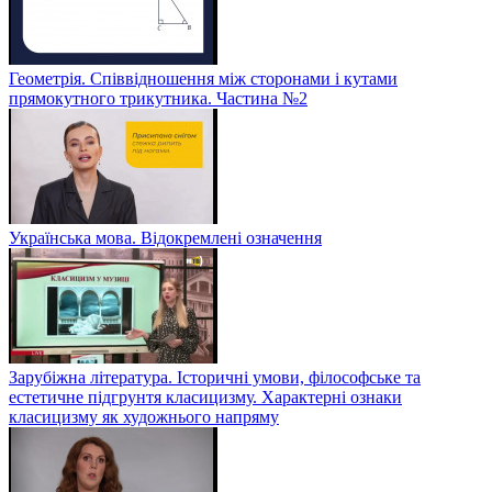
Геометрія. Співвідношення між сторонами і кутами
прямокутного трикутника. Частина №2
Українська мова. Відокремлені означення
Зарубіжна література. Історичні умови, філософське та
естетичне підгрунтя класицизму. Характерні ознаки
класицизму як художнього напряму