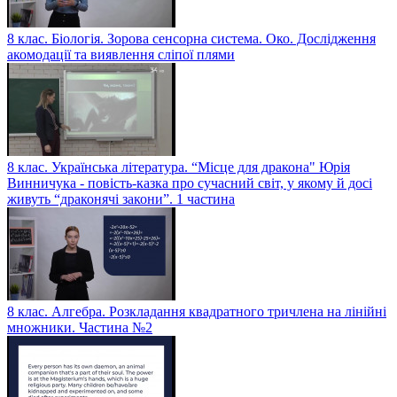
8 клас. Біологія. Зорова сенсорна система. Око. Дослідження
акомодації та виявлення сліпої плями
8 клас. Українська література. “Місце для дракона" Юрія
Винничука - повість-казка про сучасний світ, у якому й досі
живуть “драконячі закони”. 1 частина
8 клас. Алгебра. Розкладання квадратного тричлена на лінійні
множники. Частина №2