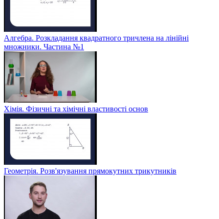
Алгебра. Розкладання квадратного тричлена на лінійні
множники. Частина №1
Хімія. Фізичні та хімічні властивості основ
Геометрія. Розв'язування прямокутних трикутників