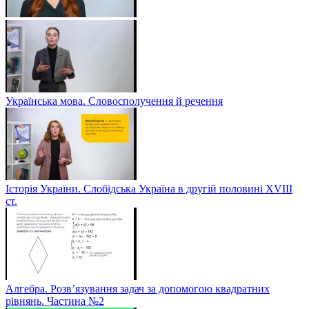
Українська мова. Словосполучення й речення
Історія України. Слобідська Україна в другій половині ХVIIІ
ст.
Алгебра. Розв’язування задач за допомогою квадратних
рівнянь. Частина №2