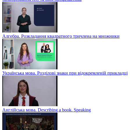
Алгебра. Розкладання квадратного тричлена на множники
Українська мова. Розділові знаки при відокремленій прикладці
Англійська мова. Describing a book. Speaking