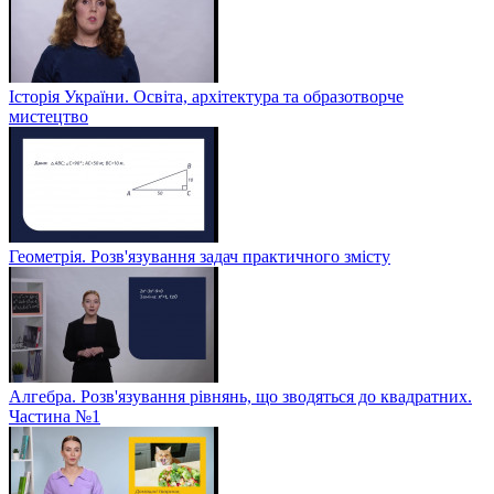
Історія України. Освіта, архітектура та образотворче
мистецтво
Геометрія. Розв'язування задач практичного змісту
Алгебра. Розв'язування рівнянь, що зводяться до квадратних.
Частина №1