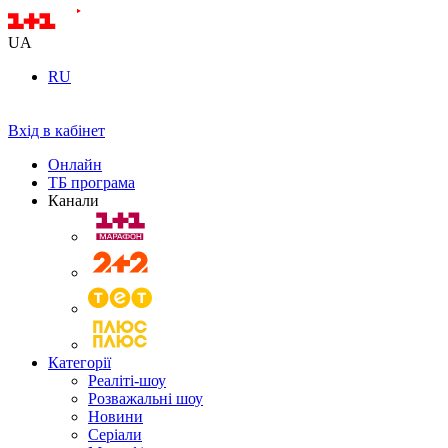
UA
RU
Вхід в кабінет
Онлайн
ТБ програма
Канали
Категорії
Реаліті-шоу
Розважальні шоу
Новини
Серіали