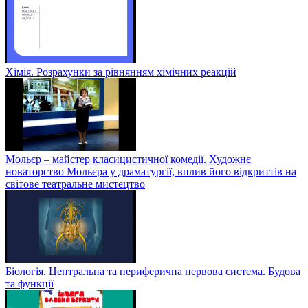
Хімія. Розрахунки за рівнянням хімічних реакцій
Мольєр – майстер класицистичної комедії. Художнє
новаторство Мольєра у драматургії, вплив його відкриттів на
світове театральне мистецтво
Біологія. Центральна та периферична нервова система. Будова
та функції