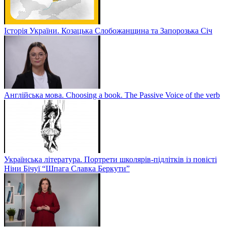
Історія України. Козацька Слобожанщина та Запорозька Січ
Англійська мова. Choosing a book. The Passive Voice of the verb
Українська література. Портрети школярів-підлітків із повісті
Ніни Бічуї “Шпага Славка Беркути”