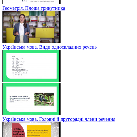
Геометрія. Площа трикутника
Українська мова. Види односкладних речень
Українська мова. Головні й другорядні члени речення