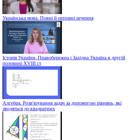
Українська мова. Повні й неповні речення
Історія України. Правобережна і Західна Україна в другій
половині XVIII ст
Алгебра. Розв'язування задач за допомогою рівнянь, які
зводяться до квадратних