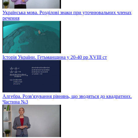
Українська мова. Розділові знаки при уточнювальних членах
речення
Історія України. Гетьманщина у 20-40 рр ХVIIІ ст
Алгебра. Розв'язування рівнянь, що зводяться до квадратних.
Частина №3