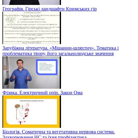
Географія. Гірські ландшафти Кримських гір
Зарубіжна література. «Міщанин-шляхтич». Тематика і
проблематика твору, його загальнолюдське значення
Фізика. Електричний опір. Закон Ома
Біологія. Соматична та вегетативна нервова система.
Захворювання НС та їхня профілактика