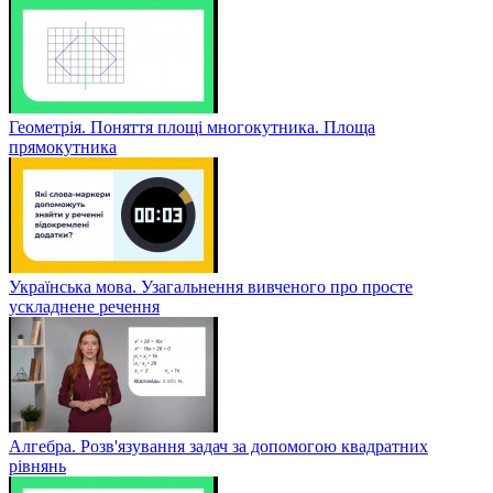
Геометрія. Поняття площі многокутника. Площа
прямокутника
Українська мова. Узагальнення вивченого про просте
ускладнене речення
Алгебра. Розв'язування задач за допомогою квадратних
рівнянь