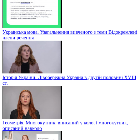
Українська мова. Узагальнення вивченого з теми Відокремлені
члени речення
Історія України. Лівобережна Україна в другій половині ХVIIІ
ст.
Геометрія. Многокутник, вписаний у коло, і многокутник,
описаний навколо