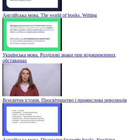
Англійська мова. The world of books. Writing
Українська мова. Розділові знаки при відокремлених
обставинах
Всесвітня історія. Просвітництво і промислова революція
Англійська мова. Discussing favourite books. Speaking