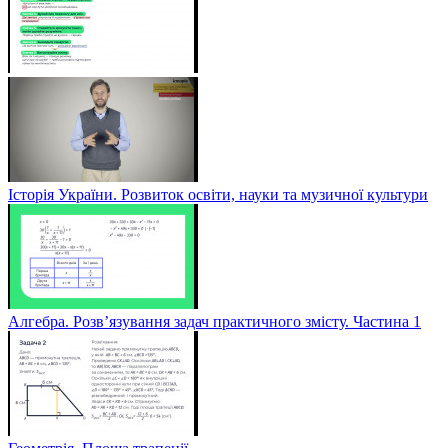
Історія України. Розвиток освіти, науки та музичної культури
Алгебра. Розв’язування задач практичного змісту. Частина 1