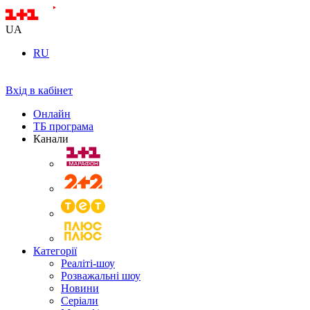
UA
RU
Вхід в кабінет
Онлайн
ТБ програма
Канали
Категорії
Реаліті-шоу
Розважальні шоу
Новини
Серіали