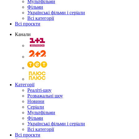
Мультфільми
Фільми
Українські фільми і серіали
Всі категорії
Всі проєкти
Канали
Категорії
Реаліті-шоу
Розважальні шоу
Новини
Серіали
Мультфільми
Фільми
Українські фільми і серіали
Всі категорії
Всі проєкти