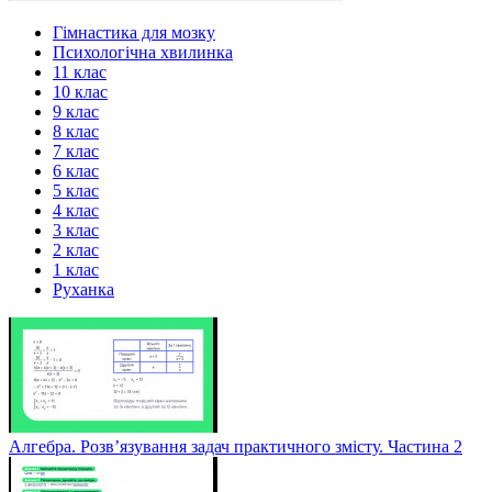
Гімнастика для мозку
Психологічна хвилинка
11 клас
10 клас
9 клас
8 клас
7 клас
6 клас
5 клас
4 клас
3 клас
2 клас
1 клас
Руханка
Алгебра. Розв’язування задач практичного змісту. Частина 2