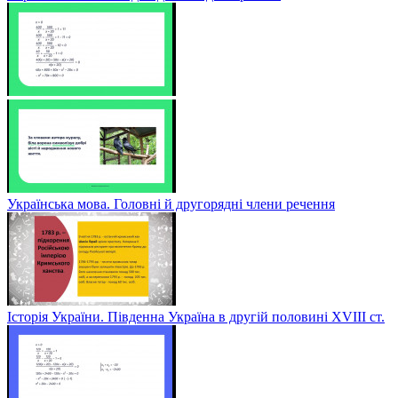
Українська мова. Головні й другорядні члени речення
Історія України. Південна Україна в другій половині ХVІІІ ст.