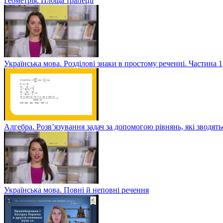
Геометрія. Площа трапеції
Українська мова. Розділові знаки в простому реченні. Частина 1
Алгебра. Розв’язування задач за допомогою рівнянь, які зводять
Українська мова. Повні й неповні речення