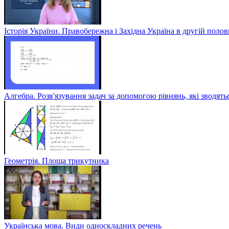
Історія України. Правобережна і Західна Україна в другій полов
Алгебра. Розв'язування задач за допомогою рівнянь, які зводять
Геометрія. Площа трикутника
Українська мова. Види односкладних речень