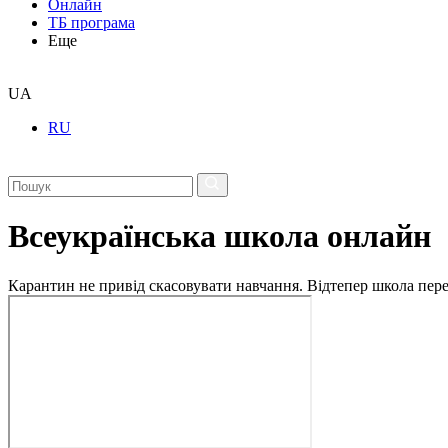
Онлайн
ТБ програма
Еще
UA
RU
Всеукраїнська школа онлайн
Карантин не привід скасовувати навчання. Відтепер школа перех