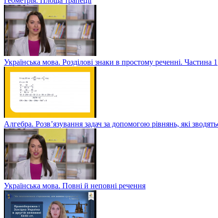
Геометрія. Площа трапеції
Українська мова. Розділові знаки в простому реченні. Частина 1
Алгебра. Розв’язування задач за допомогою рівнянь, які зводять
Українська мова. Повні й неповні речення