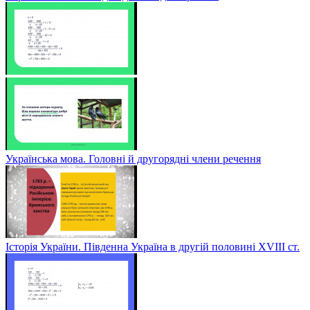
Українська мова. Головні й другорядні члени речення
Історія України. Південна Україна в другій половині ХVІІІ ст.