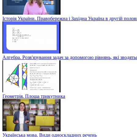
Історія України. Правобережна і Західна Україна в другій полов
Алгебра. Розв'язування задач за допомогою рівнянь, які зводять
Геометрія. Площа трикутника
Українська мова. Види односкладних речень