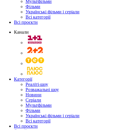
Мультфільми
Фільми
Українські фільми і серіали
Всі категорії
Всі проєкти
Канали
Категорії
Реаліті-шоу
Розважальні шоу
Новини
Серіали
Мультфільми
Фільми
Українські фільми і серіали
Всі категорії
Всі проєкти