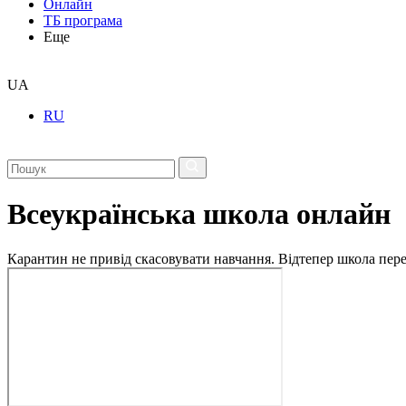
Онлайн
ТБ програма
Еще
UA
RU
Всеукраїнська школа онлайн
Карантин не привід скасовувати навчання. Відтепер школа перех