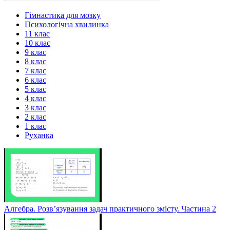
Гімнастика для мозку
Психологічна хвилинка
11 клас
10 клас
9 клас
8 клас
7 клас
6 клас
5 клас
4 клас
3 клас
2 клас
1 клас
Руханка
Алгебра. Розв’язування задач практичного змісту. Частина 2