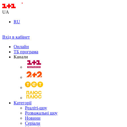
UA
RU
Вхід в кабінет
Онлайн
ТБ програма
Канали
Категорії
Реаліті-шоу
Розважальні шоу
Новини
Серіали