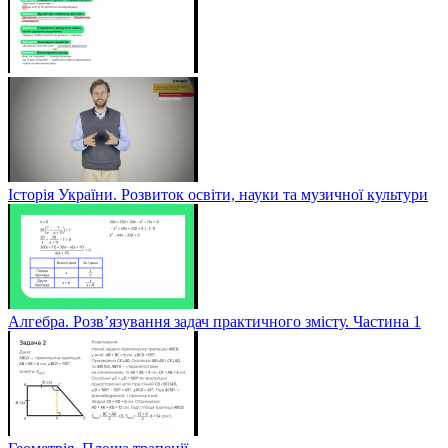
Історія України. Розвиток освіти, науки та музичної культури
Алгебра. Розв’язування задач практичного змісту. Частина 1