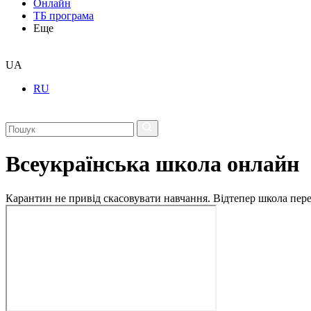
Онлайн
ТБ програма
Еще
UA
RU
Всеукраїнська школа онлайн
Карантин не привід скасовувати навчання. Відтепер школа перех