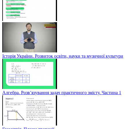
Історія України. Розвиток освіти, науки та музичної культури
Алгебра. Розв’язування задач практичного змісту. Частина 1