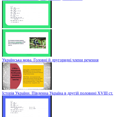
Українська мова. Головні й другорядні члени речення
Історія України. Південна Україна в другій половині ХVІІІ ст.