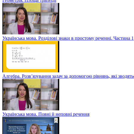
Геометрія. Площа трапеції
Українська мова. Розділові знаки в простому реченні. Частина 1
Алгебра. Розв’язування задач за допомогою рівнянь, які зводять
Українська мова. Повні й неповні речення