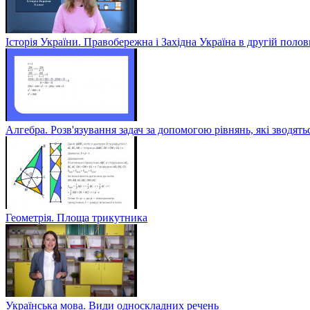
Історія України. Правобережна і Західна Україна в другій полов
Алгебра. Розв'язування задач за допомогою рівнянь, які зводять
Геометрія. Площа трикутника
Українська мова. Види односкладних речень