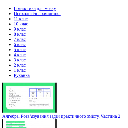
Гімнастика для мозку
Психологічна хвилинка
11 клас
10 клас
9 клас
8 клас
7 клас
6 клас
5 клас
4 клас
3 клас
2 клас
1 клас
Руханка
Алгебра. Розв’язування задач практичного змісту. Частина 2