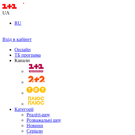
UA
RU
Вхід в кабінет
Онлайн
ТБ програма
Канали
Категорії
Реаліті-шоу
Розважальні шоу
Новини
Серіали