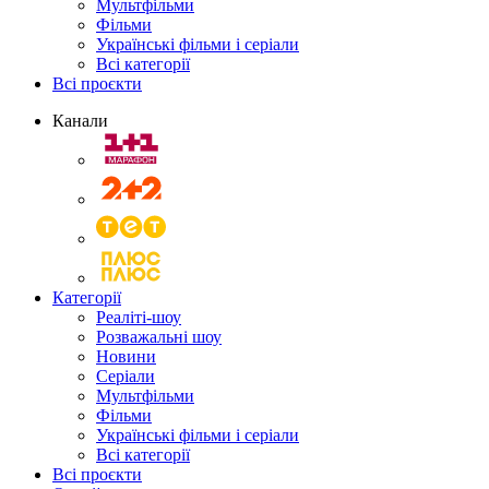
Мультфільми
Фільми
Українські фільми і серіали
Всі категорії
Всі проєкти
Канали
Категорії
Реаліті-шоу
Розважальні шоу
Новини
Серіали
Мультфільми
Фільми
Українські фільми і серіали
Всі категорії
Всі проєкти