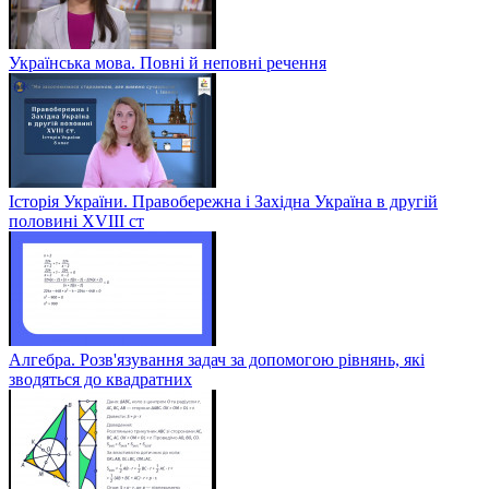
Українська мова. Повні й неповні речення
Історія України. Правобережна і Західна Україна в другій
половині XVIII ст
Алгебра. Розв'язування задач за допомогою рівнянь, які
зводяться до квадратних