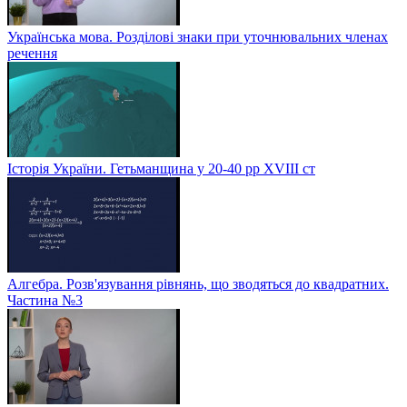
Українська мова. Розділові знаки при уточнювальних членах
речення
Історія України. Гетьманщина у 20-40 рр ХVIIІ ст
Алгебра. Розв'язування рівнянь, що зводяться до квадратних.
Частина №3