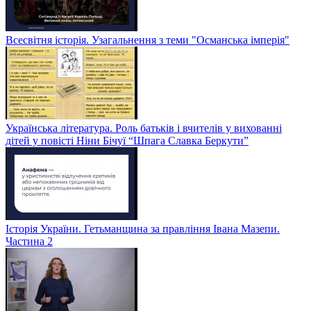
Всесвітня історія. Узагальнення з теми "Османська імперія"
Українська література. Роль батьків і вчителів у вихованні
дітей у повісті Ніни Бічуї “Шпага Славка Беркути”
Історія України. Гетьманщина за правління Івана Мазепи.
Частина 2