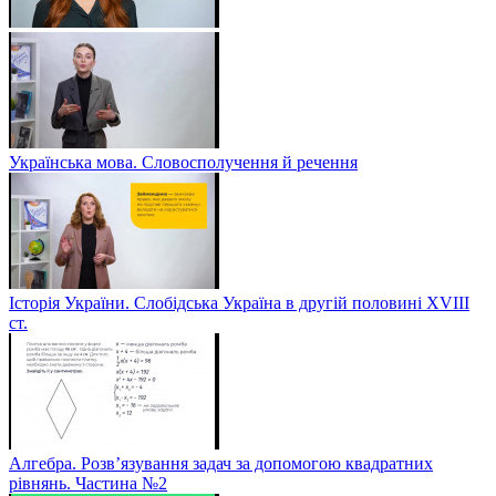
Українська мова. Словосполучення й речення
Історія України. Слобідська Україна в другій половині ХVIIІ
ст.
Алгебра. Розв’язування задач за допомогою квадратних
рівнянь. Частина №2