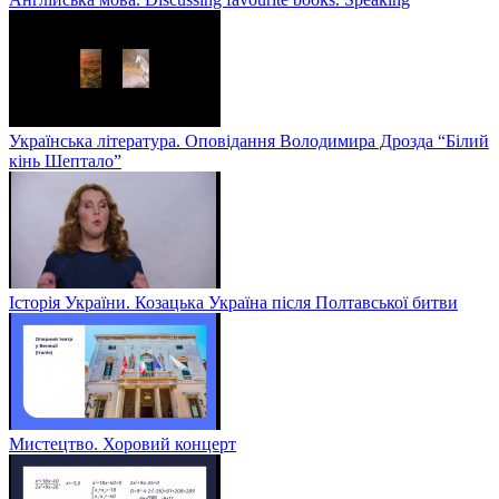
Українська література. Оповідання Володимира Дрозда “Білий
кінь Шептало”
Історія України. Козацька Україна після Полтавської битви
Мистецтво. Хоровий концерт