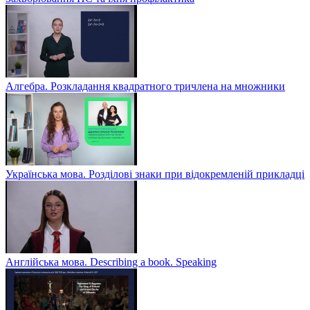
Алгебра. Розкладання квадратного тричлена на множники
Українська мова. Розділові знаки при відокремленій прикладці
Англійська мова. Describing a book. Speaking