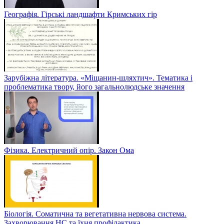
Географія. Гірські ландшафти Кримських гір
Зарубіжна література. «Міщанин-шляхтич». Тематика і
проблематика твору, його загальнолюдське значення
Фізика. Електричний опір. Закон Ома
Біологія. Соматична та вегетативна нервова система.
Захворювання НС та їхня профілактика