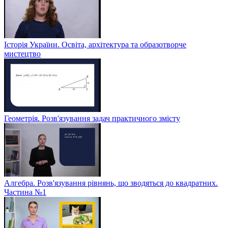
Історія України. Освіта, архітектура та образотворче
мистецтво
Геометрія. Розв'язування задач практичного змісту
Алгебра. Розв'язування рівнянь, що зводяться до квадратних.
Частина №1