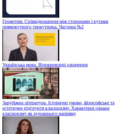
Геометрія. Співвідношення між сторонами і кутами
прямокутного трикутника. Частина №2
Українська мова. Відокремлені означення
Зарубіжна література. Історичні умови, філософське та
естетичне підгрунтя класицизму. Характерні ознаки
класицизму як художнього напряму