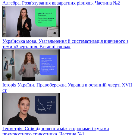
Алгебра. Розв'язування квадратних рівнянь. Частина №2
Українська мова. Узагальнення й систематизація вивченого з
теми «Звертання. Вставні слова»
Історія України. Правобережна Україна в останній чверті XVII
ст
Геометрія. Співвідношення між сторонами і кутами
прямокутного трикутника. Частина №1