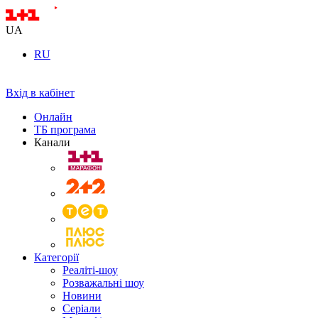
UA
RU
Вхід в кабінет
Онлайн
ТБ програма
Канали
Категорії
Реаліті-шоу
Розважальні шоу
Новини
Серіали