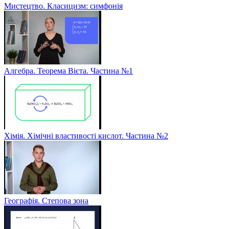
Мистецтво. Класицизм: симфонія
Алгебра. Теорема Вієта. Частина №1
Хімія. Хімічні властивості кислот. Частина №2
Географія. Степова зона