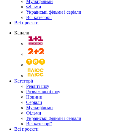
Мультфільми
Фільми
Українські фільми і серіали
Всі категорії
Всі проєкти
Канали
Категорії
Реаліті-шоу
Розважальні шоу
Новини
Серіали
Мультфільми
Фільми
Українські фільми і серіали
Всі категорії
Всі проєкти