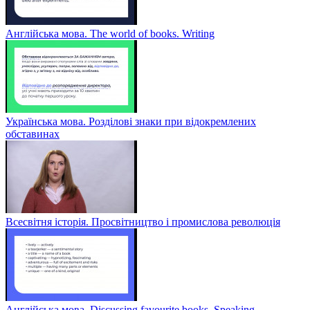
Англійська мова. The world of books. Writing
Українська мова. Розділові знаки при відокремлених
обставинах
Всесвітня історія. Просвітництво і промислова революція
Англійська мова. Discussing favourite books. Speaking