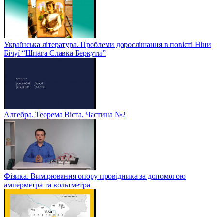
Українська література. Проблеми дорослішання в повісті Ніни
Бічуї “Шпага Славка Беркути”
Алгебра. Теорема Вієта. Частина №2
Фізика. Вимірювання опору провідника за допомогою
амперметра та вольтметра