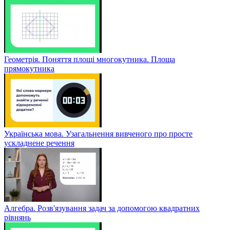
Геометрія. Поняття площі многокутника. Площа
прямокутника
Українська мова. Узагальнення вивченого про просте
ускладнене речення
Алгебра. Розв'язування задач за допомогою квадратних
рівнянь