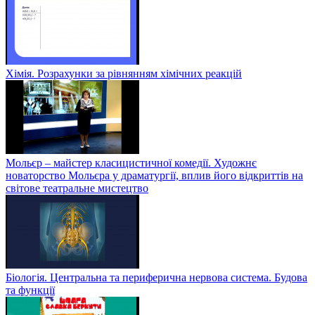
Хімія. Розрахунки за рівнянням хімічних реакцій
Мольєр – майстер класицистичної комедії. Художнє
новаторство Мольєра у драматургії, вплив його відкриттів на
світове театральне мистецтво
Біологія. Центральна та периферична нервова система. Будова
та функції