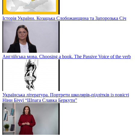
Історія України. Козацька Слобожанщина та Запорозька Січ
Англійська мова. Choosing a book. The Passive Voice of the verb
Українська література. Портрети школярів-підлітків із повісті
Ніни Бічуї “Шпага Славка Беркути”