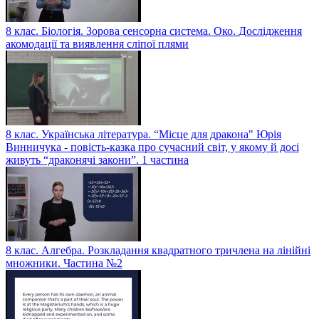
8 клас. Біологія. Зорова сенсорна система. Око. Дослідження
акомодації та виявлення сліпої плями
8 клас. Українська література. “Місце для дракона" Юрія
Винничука - повість-казка про сучасний світ, у якому й досі
живуть “драконячі закони”. 1 частина
8 клас. Алгебра. Розкладання квадратного тричлена на лінійні
множники. Частина №2