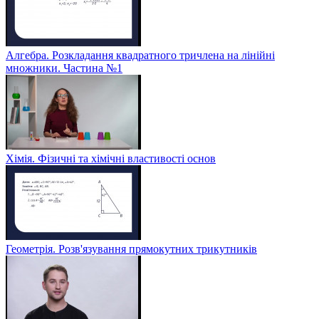
Алгебра. Розкладання квадратного тричлена на лінійні
множники. Частина №1
Хімія. Фізичні та хімічні властивості основ
Геометрія. Розв'язування прямокутних трикутників