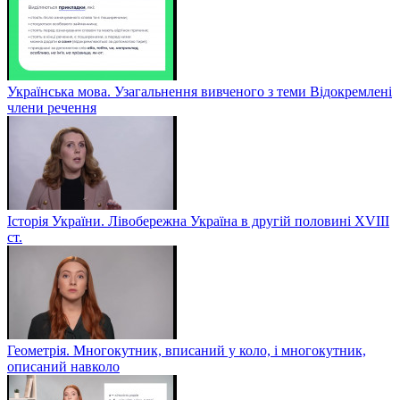
Українська мова. Узагальнення вивченого з теми Відокремлені
члени речення
Історія України. Лівобережна Україна в другій половині ХVIIІ
ст.
Геометрія. Многокутник, вписаний у коло, і многокутник,
описаний навколо